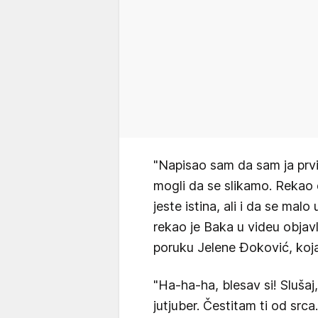
"Napisao sam da sam ja prvi 
mogli da se slikamo. Rekao 
jeste istina, ali i da se malo
rekao je Baka u videu objav
poruku Jelene Đoković, koja 
"Ha-ha-ha, blesav si! Slušaj,
jutjuber. Čestitam ti od srca.