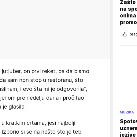
Zašto 
na sp
onima 
promo
Reag
jutjuber, on prvi reket, pa da bismo
da sam non stop u restoranu, što
 ušliham, i evo šta mi je odgovorila",
ljenom pre nedelju dana i pročitao
je glasila:
MUZIKA
Spotov
 u kratkim crtama, jesi najbolji
uznemi
 Izborio si se na nešto što je tebi
jezive