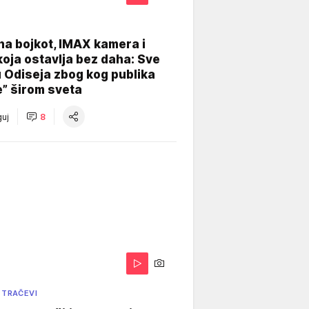
na bojkot, IMAX kamera i
koja ostavlja bez daha: Sve
u Odiseja zbog kog publika
e” širom sveta
uj
8
 TRAČEVI