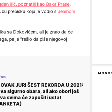
dan Ilić, poznatiji kao Baka Prase
,
ubu prepisku koju je vodio s
Jelenom
lika sa Đokovićem, ali je znao da će
ga, pa je "rešio da piše njegovoj
MOND
ENIS
OVAK JURI ŠEST REKORDA U 2021:
va sigurno obara, ali ako obori još
va svima će zapušiti usta!
(ANKETA)