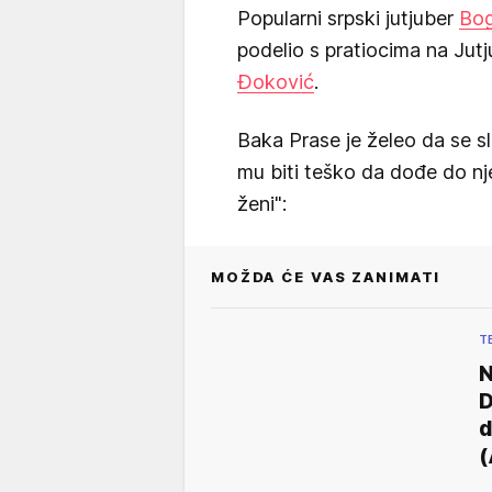
Popularni srpski jutjuber
Bog
podelio s pratiocima na Jutj
Đoković
.
Baka Prase je želeo da se s
mu biti teško da dođe do nje
ženi":
MOŽDA ĆE VAS ZANIMATI
T
N
D
d