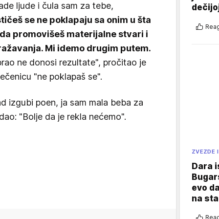
de ljude i čula sam za tebe,
dečijo
tičeš se ne poklapaju sa onim u šta
Reag
 da promovišeš materijalne stvari i
zražavanja. Mi idemo drugim putem.
brao ne donosi rezultate", pročitao je
 rečenicu "ne poklapaš se".
kad izgubi poen, ja sam mala beba za
odao: "Bolje da je rekla nećemo".
ZVEZDE I
Dara i
Bugars
evo da
na sta
Reag