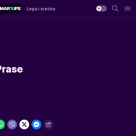
Lepa i srećna
Prase