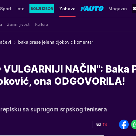
Sport
Info
Zabava
Magazin
a
Zanimljivosti
Kultura
račevi
baka prase jelena djokovic komentar
O VULGARNIJI NAČIN": Baka 
Đoković, ona ODGOVORILA!
 prepisku sa suprugom srpskog tenisera
74