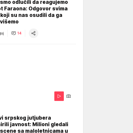
smo odlučili da reagujemo
ot Faraona: Odgovor svima
koji su nas osudili da ga
višemo
uj
14
i srpskog jutjubera
rili javnost: Milioni gledali
 scene sa maloletnicama u