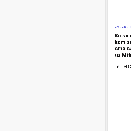
ZVEZDE I
Ko su
kom br
smo sa
uz Mit
Reag