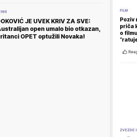
FILM
ENIS
Poziv 
OKOVIĆ JE UVEK KRIV ZA SVE:
priča 
ustralijan open umalo bio otkazan,
o film
ritanci OPET optužili Novaka!
“ratuj
Reag
ZVEZDE I