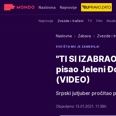
Naslovna
Najnovije
Najnovije
Zvezde i tračevi
TV
Film
Muzik
Sensa
Stvar ukusa
Yumama
Naslovna
Zabava
Zvezde i t
EVO ŠTA MU JE ZAMERILA!
"TI SI IZABRA
pisao Jeleni 
(VIDEO)
Srpski jutjuber pročitao
Objavljeno 13.01.2021. 11:38h