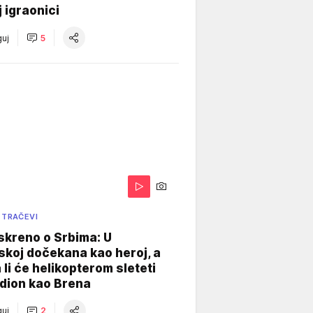
j igraonici
uj
5
 TRAČEVI
skreno o Srbima: U
koj dočekana kao heroj, a
 li će helikopterom sleteti
dion kao Brena
uj
2