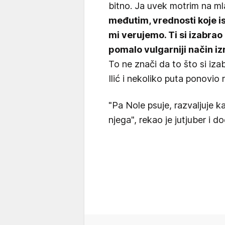
bitno. Ja uvek motrim na mla
međutim, vrednosti koje is
mi verujemo. Ti si izabrao
pomalo vulgarniji način i
To ne znači da to što si iza
Ilić i nekoliko puta ponovio
"Pa Nole psuje, razvaljuje 
njega", rekao je jutjuber i d