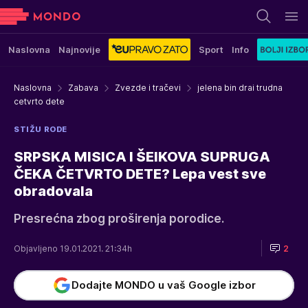
Naslovna
Najnovije
Sport
Info
Naslovna
Zabava
Zvezde i tračevi
jelena bin drai trudna
cetvrto dete
STIŽU RODE
SRPSKA MISICA I ŠEIKOVA SUPRUGA
ČEKA ČETVRTO DETE? Lepa vest sve
obradovala
Presrećna zbog proširenja porodice.
Objavljeno 19.01.2021. 21:34h
2
Dodajte MONDO u vaš Google izbor