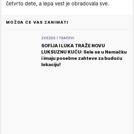
četvrto dete, a lepa vest je obradovala sve.
MOŽDA ĆE VAS ZANIMATI
ZVEZDE I TRAČEVI
SOFIJA I LUKA TRAŽE NOVU
LUKSUZNU KUĆU: Sele se u Nemačku
i imaju posebne zahteve za buduću
lokaciju!