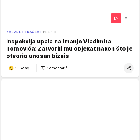
ZVEZDE I TRAČEVI
PRE 1 H
Inspekcija upala na imanje Vladimira
Tomovića: Zatvorili mu objekat nakon što je
otvorio unosan biznis
1
·
Reaguj
Komentariši