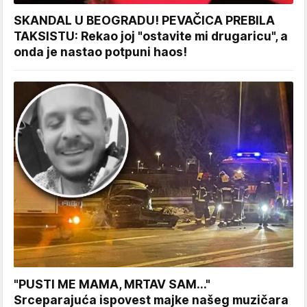
SKANDAL U BEOGRADU! PEVAČICA PREBILA
TAKSISTU: Rekao joj "ostavite mi drugaricu", a
onda je nastao potpuni haos!
"PUSTI ME MAMA, MRTAV SAM..."
Srceparajuća ispovest majke našeg muzičara