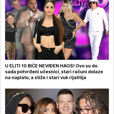
U ELITI 10 BIĆE NEVIĐEN HAOS! Ovo su do
sada potvrđeni učesnici, stari računi dolaze
na naplatu, a stiže i stari vuk rijalitija