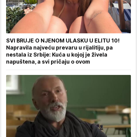
SVI BRUJE O NJENOM ULASKU U ELITU 10!
Napravila najveću prevaru u rijalitiju, pa
nestala iz Srbije: Kuća u kojoj je živela
napuštena, a svi pričaju o ovom