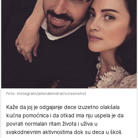
Foto: Instagram/jelenabindrai/screenshot
Kaže da joj je odgajanje dece izuzetno olakšala
kućna pomoćnica i da otkad ima nju uspela je da
povrati normalan ritam života i uživa u
svakodnevnim aktivnostima dok su deca u školi.