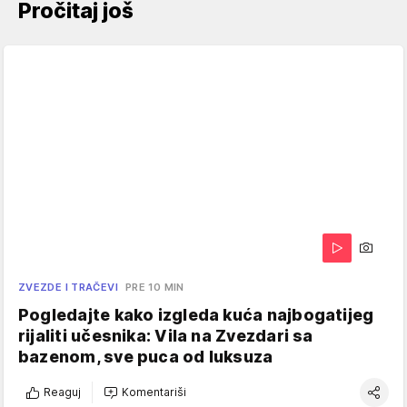
Pročitaj još
ZVEZDE I TRAČEVI
PRE 10 MIN
Pogledajte kako izgleda kuća najbogatijeg
rijaliti učesnika: Vila na Zvezdari sa
bazenom, sve puca od luksuza
Reaguj
Komentariši