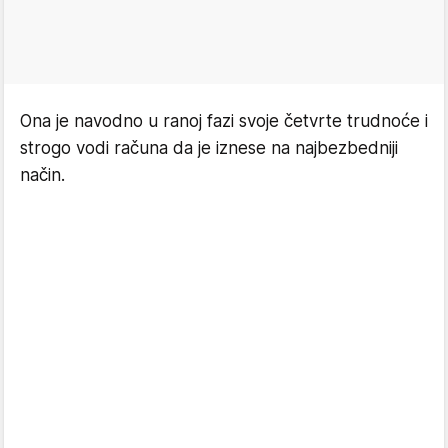
Ona je navodno u ranoj fazi svoje četvrte trudnoće i
strogo vodi računa da je iznese na najbezbedniji
način.