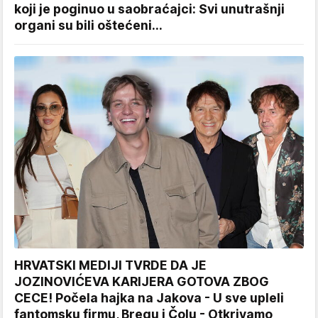
koji je poginuo u saobraćajci: Svi unutrašnji
organi su bili oštećeni...
HRVATSKI MEDIJI TVRDE DA JE
JOZINOVIĆEVA KARIJERA GOTOVA ZBOG
CECE! Počela hajka na Jakova - U sve upleli
fantomsku firmu, Bregu i Čolu - Otkrivamo