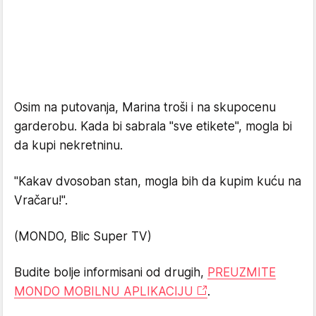
Osim na putovanja, Marina troši i na skupocenu
garderobu. Kada bi sabrala "sve etikete", mogla bi
da kupi nekretninu.
"Kakav dvosoban stan, mogla bih da kupim kuću na
Vračaru!".
(MONDO, Blic Super TV)
Budite bolje informisani od drugih,
PREUZMITE
MONDO MOBILNU APLIKACIJU
.