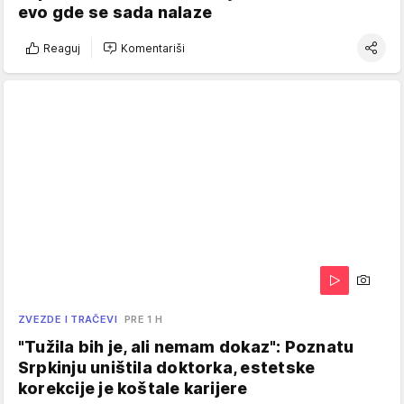
evo gde se sada nalaze
Reaguj
Komentariši
ZVEZDE I TRAČEVI
PRE 1 H
"Tužila bih je, ali nemam dokaz": Poznatu
Srpkinju uništila doktorka, estetske
korekcije je koštale karijere