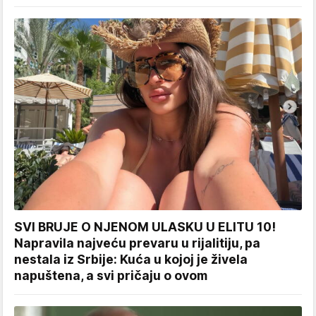
SVI BRUJE O NJENOM ULASKU U ELITU 10!
Napravila najveću prevaru u rijalitiju, pa
nestala iz Srbije: Kuća u kojoj je živela
napuštena, a svi pričaju o ovom