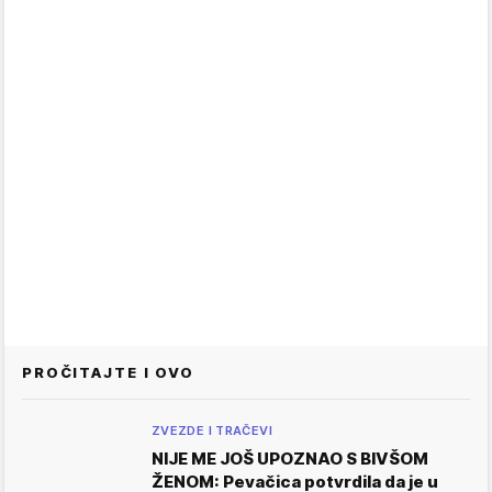
PROČITAJTE I OVO
ZVEZDE I TRAČEVI
NIJE ME JOŠ UPOZNAO S BIVŠOM
ŽENOM: Pevačica potvrdila da je u