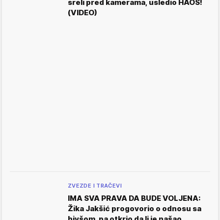
sreli pred kamerama, usledio HAOS!
(VIDEO)
ZVEZDE I TRAČEVI
IMA SVA PRAVA DA BUDE VOLJENA:
Žika Jakšić progovorio o odnosu sa
bivšom, pa otkrio da li je našao