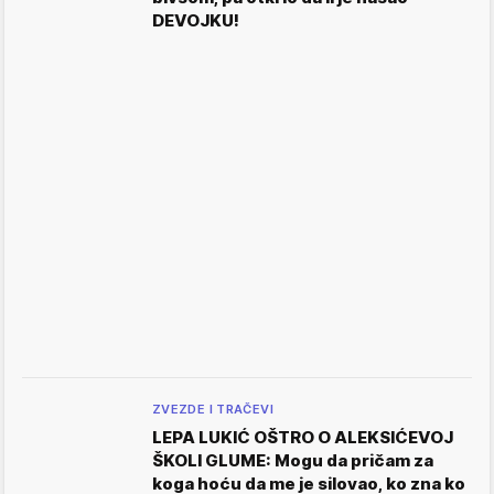
DEVOJKU!
ZVEZDE I TRAČEVI
LEPA LUKIĆ OŠTRO O ALEKSIĆEVOJ
ŠKOLI GLUME: Mogu da pričam za
koga hoću da me je silovao, ko zna ko