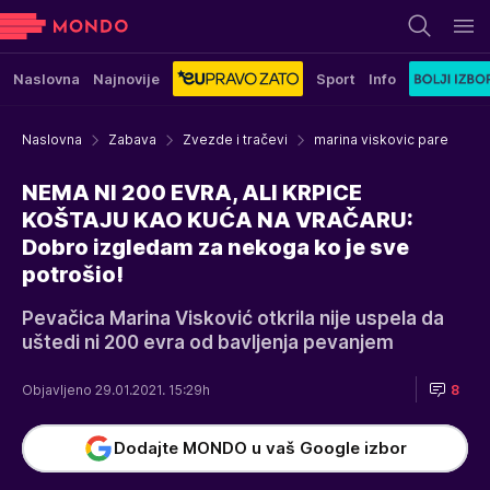
Naslovna
Najnovije
Sport
Info
Naslovna
Zabava
Zvezde i tračevi
marina viskovic pare
NEMA NI 200 EVRA, ALI KRPICE
KOŠTAJU KAO KUĆA NA VRAČARU:
Dobro izgledam za nekoga ko je sve
potrošio!
Pevačica Marina Visković otkrila nije uspela da
uštedi ni 200 evra od bavljenja pevanjem
Objavljeno 29.01.2021. 15:29h
8
Dodajte MONDO u vaš Google izbor