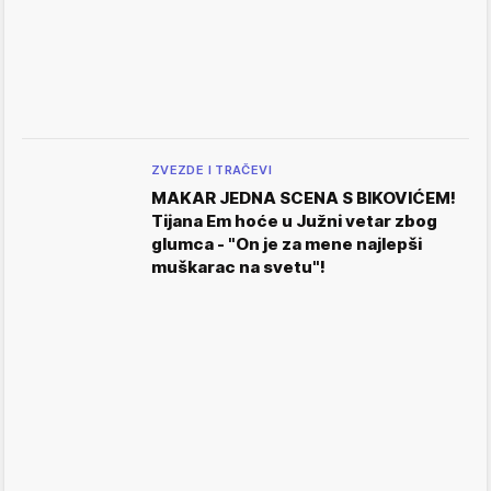
ZVEZDE I TRAČEVI
MAKAR JEDNA SCENA S BIKOVIĆEM!
Tijana Em hoće u Južni vetar zbog
glumca - "On je za mene najlepši
muškarac na svetu"!