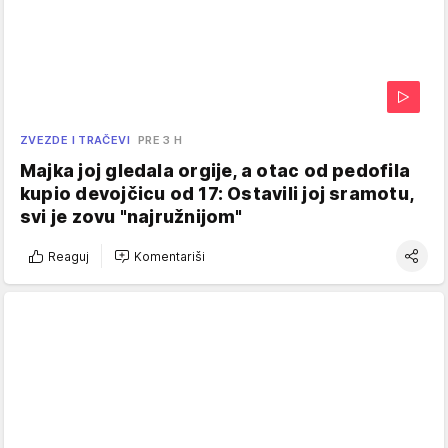
ZVEZDE I TRAČEVI
PRE 3 H
Majka joj gledala orgije, a otac od pedofila
kupio devojčicu od 17: Ostavili joj sramotu,
svi je zovu "najružnijom"
Reaguj
Komentariši