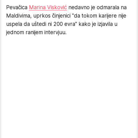
Pevačica
Marina Visković
nedavno je odmarala na
Maldivima, uprkos činjenici "da tokom karijere nije
uspela da uštedi ni 200 evra" kako je izjavila u
jednom ranijem intervjuu.