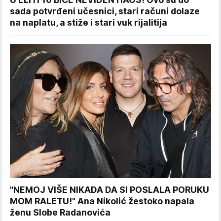
sada potvrđeni učesnici, stari računi dolaze
na naplatu, a stiže i stari vuk rijalitija
"NEMOJ VIŠE NIKADA DA SI POSLALA PORUKU
MOM RALETU!" Ana Nikolić žestoko napala
ženu Slobe Radanovića