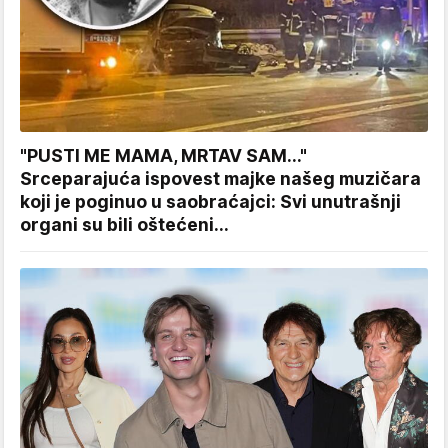
"PUSTI ME MAMA, MRTAV SAM..."
Srceparajuća ispovest majke našeg muzičara
koji je poginuo u saobraćajci: Svi unutrašnji
organi su bili oštećeni...