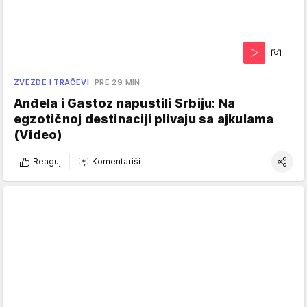
ZVEZDE I TRAČEVI
PRE 29 MIN
Anđela i Gastoz napustili Srbiju: Na
egzotičnoj destinaciji plivaju sa ajkulama
(Video)
Reaguj
Komentariši