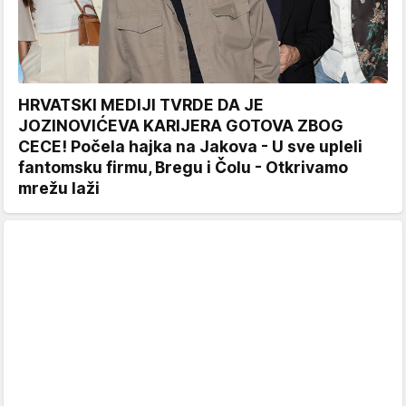
HRVATSKI MEDIJI TVRDE DA JE
JOZINOVIĆEVA KARIJERA GOTOVA ZBOG
CECE! Počela hajka na Jakova - U sve upleli
fantomsku firmu, Bregu i Čolu - Otkrivamo
mrežu laži