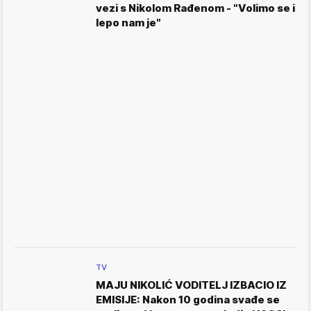
vezi s Nikolom Rađenom - "Volimo se i
lepo nam je"
TV
MAJU NIKOLIĆ VODITELJ IZBACIO IZ
EMISIJE: Nakon 10 godina svađe se