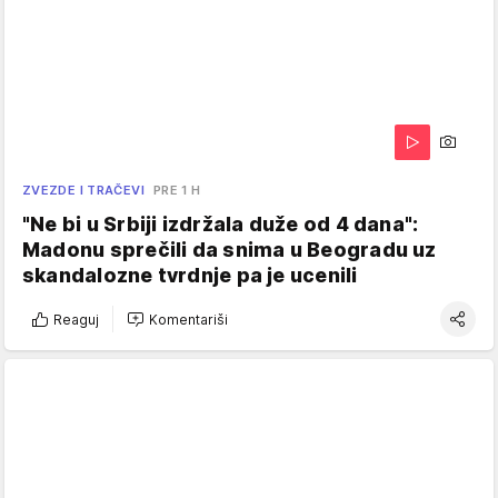
ZVEZDE I TRAČEVI
PRE 1 H
"Ne bi u Srbiji izdržala duže od 4 dana":
Madonu sprečili da snima u Beogradu uz
skandalozne tvrdnje pa je ucenili
Reaguj
Komentariši