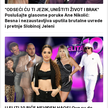
"ODSEĆI ĆU TI JEZIK, UNIŠTITI ŽIVOT I BRAK"
Poslušajte glasovne poruke Ane Nikolić:
Besna i nezaustavljiva uputila brutalne uvrede
i pretnje Slobinoj Jeleni
U ELITI 10 BIĆE NEVIĐEN HAOS! Ovo su do