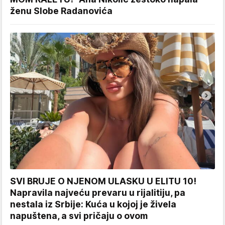
ženu Slobe Radanovića
SVI BRUJE O NJENOM ULASKU U ELITU 10!
Napravila najveću prevaru u rijalitiju, pa
nestala iz Srbije: Kuća u kojoj je živela
napuštena, a svi pričaju o ovom