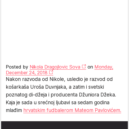
Posted by
Nikola Dragojlovic Sova
on
Monday,
December 24, 2018
Nakon razvoda od Nikole, usledio je razvod od
košarkaša Uroša Duvnjaka, a zatim i svetski
poznatog di-džeja i producenta Džuniora Džeka.
Kaja je sada u srećnoj ljubavi sa sedam godina
mlađim
hrvatskim fudbalerom Mateom Pavlovićem.