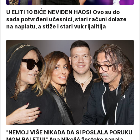
U ELITI 10 BIĆE NEVIĐEN HAOS! Ovo su do
sada potvrđeni učesnici, stari računi dolaze
na naplatu, a stiže i stari vuk rijalitija
"NEMOJ VIŠE NIKADA DA SI POSLALA PORUKU
MOM RALETU!" Ana Nikolić žestoko napala