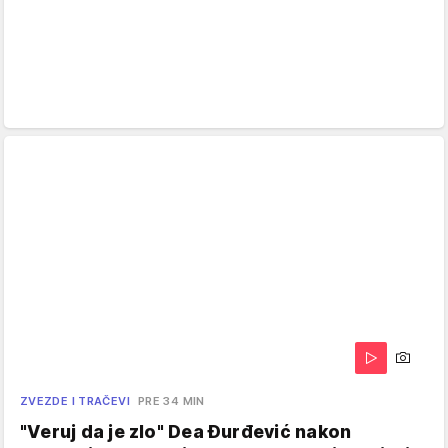
ZVEZDE I TRAČEVI
PRE 34 MIN
"Veruj da je zlo" Dea Đurđević nakon