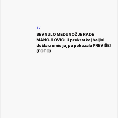
TV
SEVNULO MEĐUNOŽJE RADE
MANOJLOVIĆ: U prekratkoj haljini
došla u emisiju, pa pokazala PREVIŠE!
(FOTO)