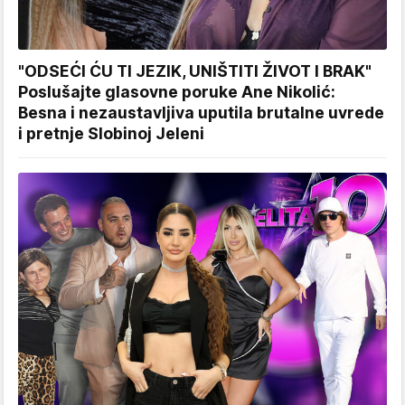
"ODSEĆI ĆU TI JEZIK, UNIŠTITI ŽIVOT I BRAK"
Poslušajte glasovne poruke Ane Nikolić:
Besna i nezaustavljiva uputila brutalne uvrede
i pretnje Slobinoj Jeleni