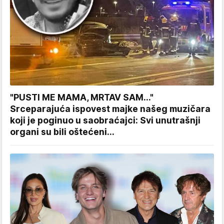
"PUSTI ME MAMA, MRTAV SAM..."
Srceparajuća ispovest majke našeg muzičara
koji je poginuo u saobraćajci: Svi unutrašnji
organi su bili oštećeni...