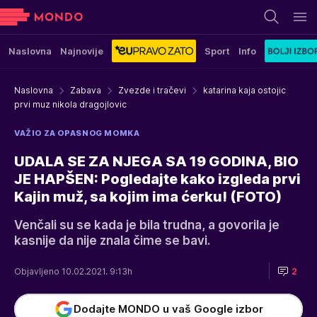
Naslovna
Najnovije
Sport
Info
Naslovna
Zabava
Zvezde i tračevi
katarina kaja ostojic
prvi muz nikola dragojlovic
VAŽIO ZA OPASNOG MOMKA
UDALA SE ZA NJEGA SA 19 GODINA, BIO
JE HAPŠEN: Pogledajte kako izgleda prvi
Kajin muž, sa kojim ima ćerku! (FOTO)
Venčali su se kada je bila trudna, a govorila je
kasnije da nije znala čime se bavi.
Objavljeno 10.02.2021. 9:13h
2
Dodajte MONDO u vaš Google izbor