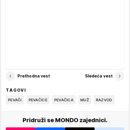
Prethodna vest
Sledeća vest
TAGOVI
PEVAČI
PEVAČICE
PEVAČICA
MUŽ
RAZVOD
Pridruži se MONDO zajednici.