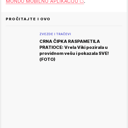
MONDO MOBILNU APLIKACIJU
.
PROČITAJTE I OVO
ZVEZDE I TRAČEVI
CRNA ČIPKA RASPAMETILA
PRATIOCE: Vrela Viki pozirala u
providnom vešu i pokazala SVE!
(FOTO)