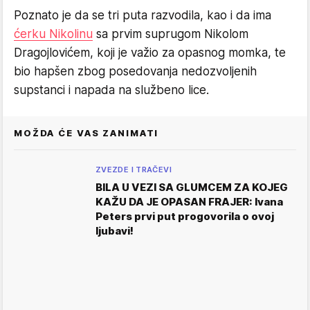
Poznato je da se tri puta razvodila, kao i da ima
ćerku Nikolinu
sa prvim suprugom Nikolom
Dragojlovićem, koji je važio za opasnog momka, te
bio hapšen zbog posedovanja nedozvoljenih
supstanci i napada na službeno lice.
MOŽDA ĆE VAS ZANIMATI
ZVEZDE I TRAČEVI
BILA U VEZI SA GLUMCEM ZA KOJEG
KAŽU DA JE OPASAN FRAJER: Ivana
Peters prvi put progovorila o ovoj
ljubavi!