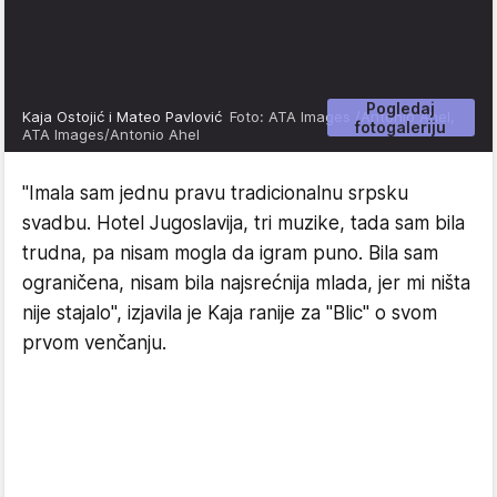
Pogledaj
Kaja Ostojić i Mateo Pavlović
Foto: ATA Images /Antonio Ahel,
fotogaleriju
ATA Images/Antonio Ahel
"Imala sam jednu pravu tradicionalnu srpsku
svadbu. Hotel Jugoslavija, tri muzike, tada sam bila
trudna, pa nisam mogla da igram puno. Bila sam
ograničena, nisam bila najsrećnija mlada, jer mi ništa
nije stajalo", izjavila je Kaja ranije za "Blic" o svom
prvom venčanju.