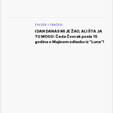
ZVEZDE I TRAČEVI
I DAN DANAS MI JE ŽAO, ALI ŠTA JA
TU MOGU: Čeda Čvorak posle 15
godina o Majinom odlasku iz "Lune"!