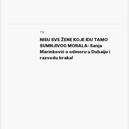
TV
NISU SVE ŽENE KOJE IDU TAMO
SUMNJIVOG MORALA: Sanja
Marinković o odmoru u Dubaiju i
razvodu braka!