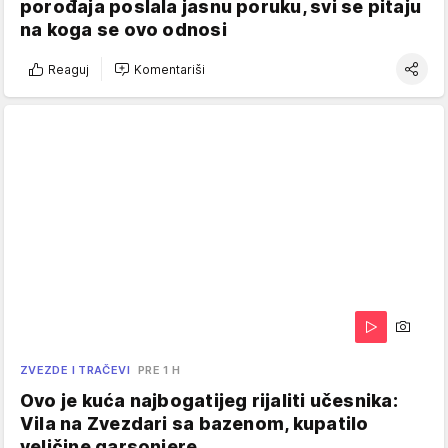
porođaja poslala jasnu poruku, svi se pitaju
na koga se ovo odnosi
Reaguj
Komentariši
ZVEZDE I TRAČEVI
PRE 1 H
Ovo je kuća najbogatijeg rijaliti učesnika:
Vila na Zvezdari sa bazenom, kupatilo
veličine garsonjere