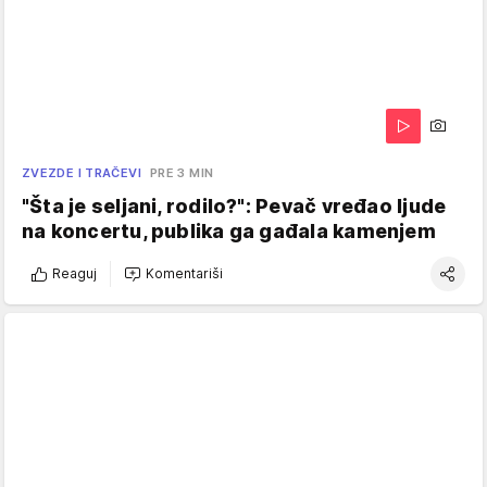
ZVEZDE I TRAČEVI
PRE 3 MIN
"Šta je seljani, rodilo?": Pevač vređao ljude
na koncertu, publika ga gađala kamenjem
Reaguj
Komentariši