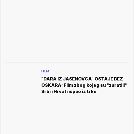
FILM
"DARA IZ JASENOVCA" OSTAJE BEZ
OSKARA: Film zbog kojeg su "zaratili"
Srbi i Hrvati ispao iz trke