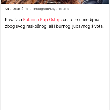
Kaja Ostojić
Foto: Instagram/kaya_ostojic
Pevačica
Katarina Kaja Ostojić
često je u medijima
zbog svog raskošnog, ali i burnog ljubavnog života.