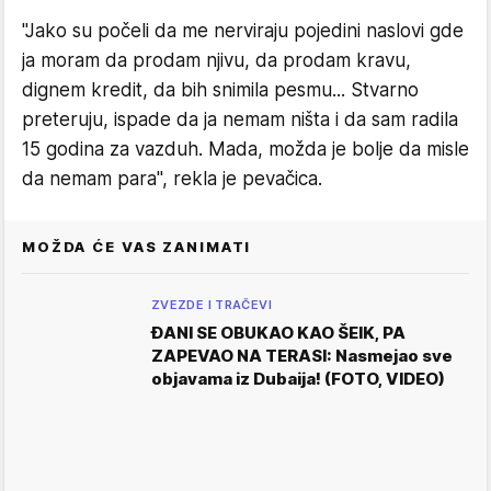
"Jako su počeli da me nerviraju pojedini naslovi gde
ja moram da prodam njivu, da prodam kravu,
dignem kredit, da bih snimila pesmu... Stvarno
preteruju, ispade da ja nemam ništa i da sam radila
15 godina za vazduh. Mada, možda je bolje da misle
da nemam para", rekla je pevačica.
MOŽDA ĆE VAS ZANIMATI
ZVEZDE I TRAČEVI
ĐANI SE OBUKAO KAO ŠEIK, PA
ZAPEVAO NA TERASI: Nasmejao sve
objavama iz Dubaija! (FOTO, VIDEO)