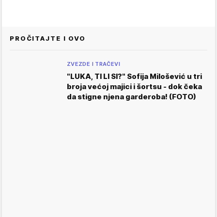
PROČITAJTE I OVO
ZVEZDE I TRAČEVI
"LUKA, TI LI SI?" Sofija Milošević u tri
broja većoj majici i šortsu - dok čeka
da stigne njena garderoba! (FOTO)