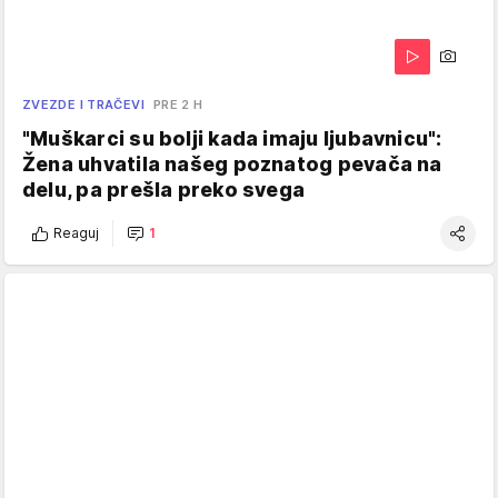
ZVEZDE I TRAČEVI
PRE 2 H
"Muškarci su bolji kada imaju ljubavnicu":
Žena uhvatila našeg poznatog pevača na
delu, pa prešla preko svega
Reaguj
1