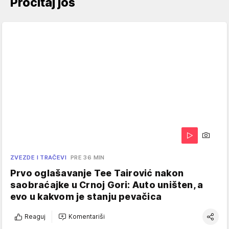
Pročitaj još
ZVEZDE I TRAČEVI
PRE 36 MIN
Prvo oglašavanje Tee Tairović nakon
saobraćajke u Crnoj Gori: Auto uništen, a
evo u kakvom je stanju pevačica
Reaguj
Komentariši