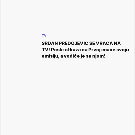
TV
SRĐAN PREDOJEVIĆ SE VRAĆA NA
TV! Posle otkaza na Prvoj imaće svoju
emisiju, a vodiće je sa njom!