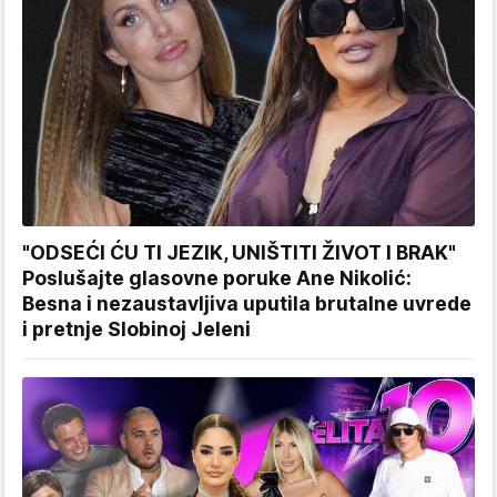
"ODSEĆI ĆU TI JEZIK, UNIŠTITI ŽIVOT I BRAK"
Poslušajte glasovne poruke Ane Nikolić:
Besna i nezaustavljiva uputila brutalne uvrede
i pretnje Slobinoj Jeleni