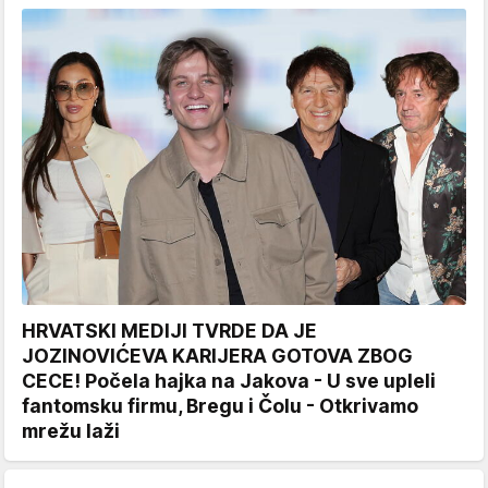
HRVATSKI MEDIJI TVRDE DA JE
JOZINOVIĆEVA KARIJERA GOTOVA ZBOG
CECE! Počela hajka na Jakova - U sve upleli
fantomsku firmu, Bregu i Čolu - Otkrivamo
mrežu laži