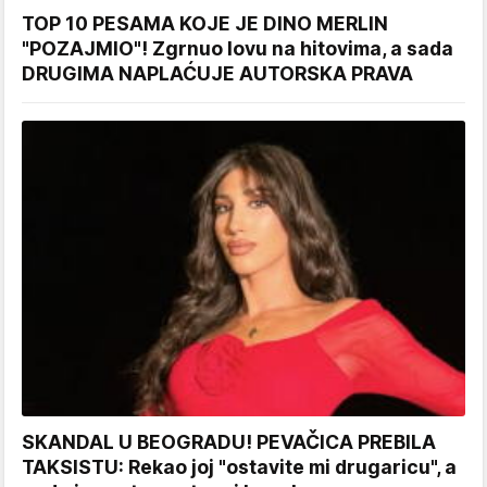
TOP 10 PESAMA KOJE JE DINO MERLIN
"POZAJMIO"! Zgrnuo lovu na hitovima, a sada
DRUGIMA NAPLAĆUJE AUTORSKA PRAVA
SKANDAL U BEOGRADU! PEVAČICA PREBILA
TAKSISTU: Rekao joj "ostavite mi drugaricu", a