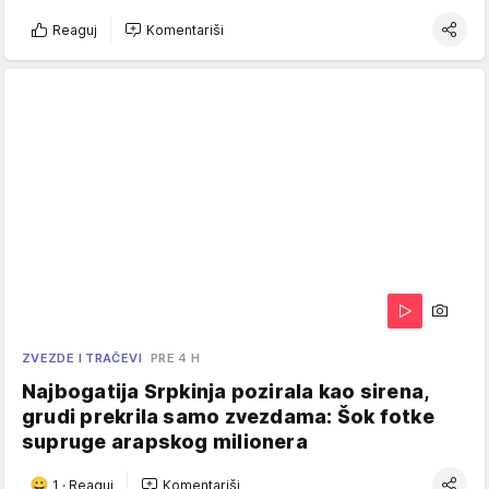
Reaguj
Komentariši
ZVEZDE I TRAČEVI
PRE 4 H
Najbogatija Srpkinja pozirala kao sirena,
grudi prekrila samo zvezdama: Šok fotke
supruge arapskog milionera
1
·
Reaguj
Komentariši