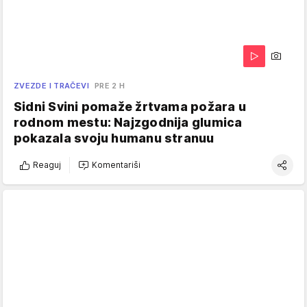
ZVEZDE I TRAČEVI
PRE 2 H
Sidni Svini pomaže žrtvama požara u
rodnom mestu: Najzgodnija glumica
pokazala svoju humanu stranuu
Reaguj
Komentariši