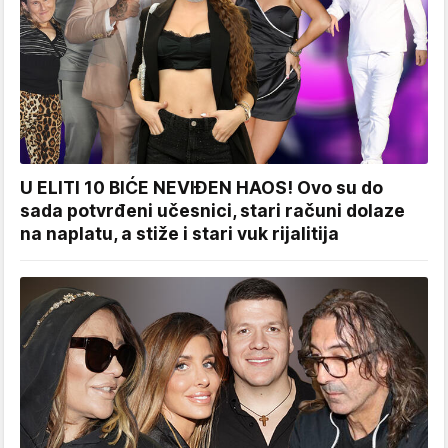
U ELITI 10 BIĆE NEVIĐEN HAOS! Ovo su do
sada potvrđeni učesnici, stari računi dolaze
na naplatu, a stiže i stari vuk rijalitija