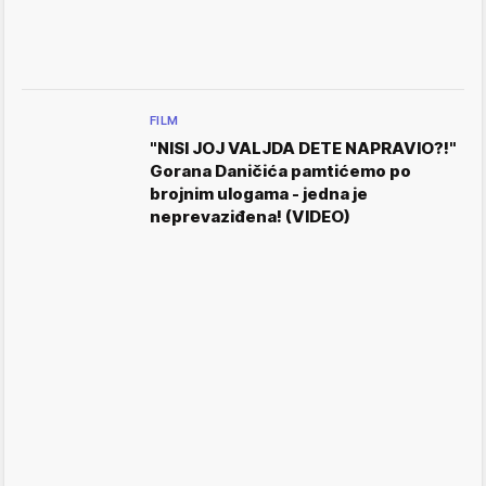
FILM
"NISI JOJ VALJDA DETE NAPRAVIO?!"
Gorana Daničića pamtićemo po
brojnim ulogama - jedna je
neprevaziđena! (VIDEO)