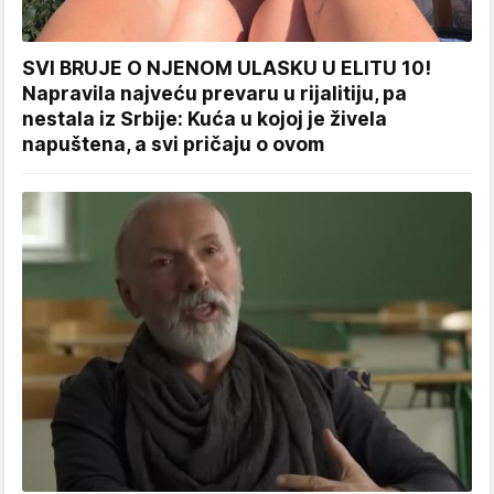
SVI BRUJE O NJENOM ULASKU U ELITU 10!
Napravila najveću prevaru u rijalitiju, pa
nestala iz Srbije: Kuća u kojoj je živela
napuštena, a svi pričaju o ovom