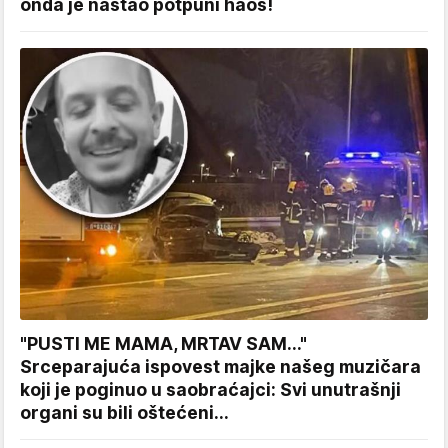
onda je nastao potpuni haos!
"PUSTI ME MAMA, MRTAV SAM..."
Srceparajuća ispovest majke našeg muzičara
koji je poginuo u saobraćajci: Svi unutrašnji
organi su bili oštećeni...