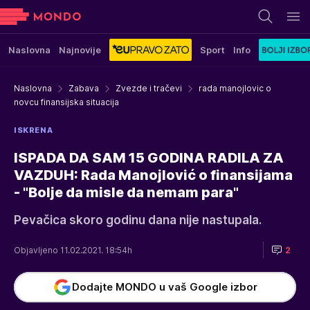
Naslovna
Najnovije
Sport
Info
Naslovna
Zabava
Zvezde i tračevi
rada manojlovic o
novcu finansijska situacija
ISKRENA
ISPADA DA SAM 15 GODINA RADILA ZA
VAZDUH: Rada Manojlović o finansijama
- "Bolje da misle da nemam para"
Pevačica skoro godinu dana nije nastupala.
Objavljeno 11.02.2021. 18:54h
2
Dodajte MONDO u vaš Google izbor