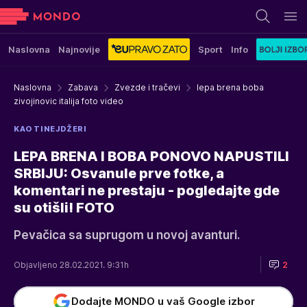
Naslovna
Najnovije
Sport
Info
Naslovna
Zabava
Zvezde i tračevi
lepa brena boba
zivojinovic italija foto video
KAO TINEJDŽERI
LEPA BRENA I BOBA PONOVO NAPUSTILI
SRBIJU: Osvanule prve fotke, a
komentari ne prestaju - pogledajte gde
su otišli! FOTO
Pevačica sa suprugom u novoj avanturi.
Objavljeno 28.02.2021. 9:31h
2
Dodajte MONDO u vaš Google izbor