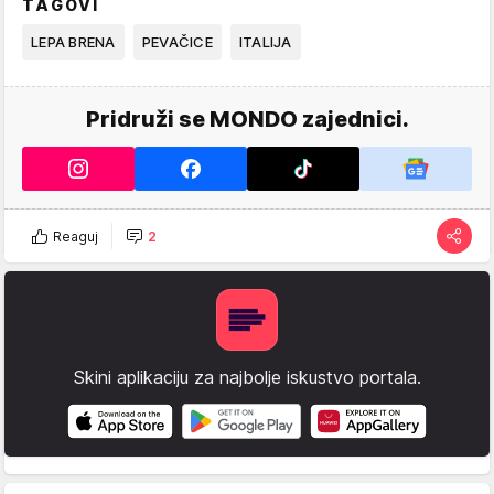
TAGOVI
LEPA BRENA
PEVAČICE
ITALIJA
Pridruži se MONDO zajednici.
Reaguj
2
Skini aplikaciju za najbolje iskustvo portala.