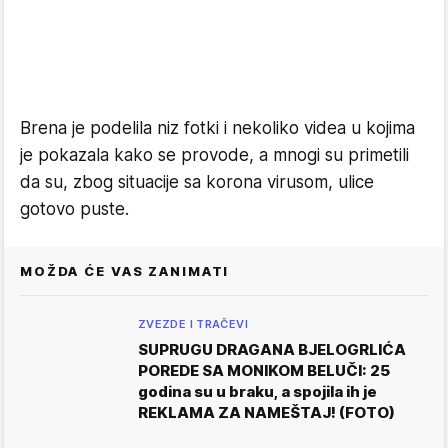
Brena je podelila niz fotki i nekoliko videa u kojima
je pokazala kako se provode, a mnogi su primetili
da su, zbog situacije sa korona virusom, ulice
gotovo puste.
MOŽDA ĆE VAS ZANIMATI
ZVEZDE I TRAČEVI
SUPRUGU DRAGANA BJELOGRLIĆA
POREDE SA MONIKOM BELUČI: 25
godina su u braku, a spojila ih je
REKLAMA ZA NAMEŠTAJ! (FOTO)