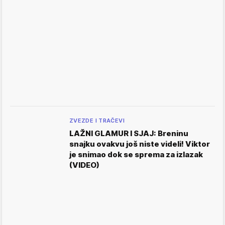
ZVEZDE I TRAČEVI
LAŽNI GLAMUR I SJAJ: Breninu
snajku ovakvu još niste videli! Viktor
je snimao dok se sprema za izlazak
(VIDEO)