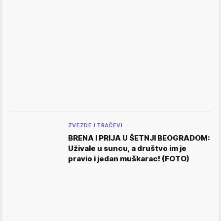
ZVEZDE I TRAČEVI
BRENA I PRIJA U ŠETNJI BEOGRADOM:
Uživale u suncu, a društvo im je
pravio i jedan muškarac! (FOTO)