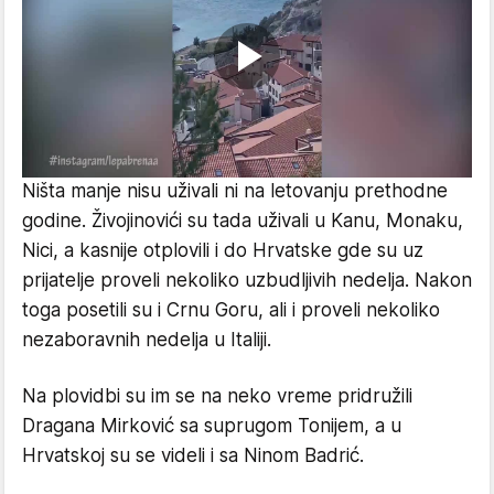
Ništa manje nisu uživali ni na letovanju prethodne
godine. Živojinovići su tada uživali u Kanu, Monaku,
Nici, a kasnije otplovili i do Hrvatske gde su uz
prijatelje proveli nekoliko uzbudljivih nedelja. Nakon
toga posetili su i Crnu Goru, ali i proveli nekoliko
nezaboravnih nedelja u Italiji.
Na plovidbi su im se na neko vreme pridružili
Dragana Mirković sa suprugom Tonijem, a u
Hrvatskoj su se videli i sa Ninom Badrić.