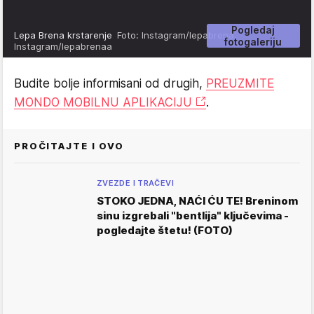
Pogledaj
Lepa Brena krstarenje
Foto: Instagram/lepabrena,
fotogaleriju
Instagram/lepabrenaa
Budite bolje informisani od drugih,
PREUZMITE
MONDO MOBILNU APLIKACIJU
.
PROČITAJTE I OVO
ZVEZDE I TRAČEVI
STOKO JEDNA, NAĆI ĆU TE! Breninom
sinu izgrebali "bentlija" ključevima -
pogledajte štetu! (FOTO)