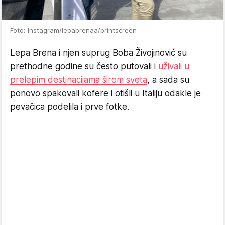
Foto: Instagram/lepabrenaa/printscreen
Lepa Brena i njen suprug Boba Živojinović su
prethodne godine su često putovali i
uživali u
prelepim destinacijama širom sveta
, a sada su
ponovo spakovali kofere i otišli u Italiju odakle je
pevačica podelila i prve fotke.