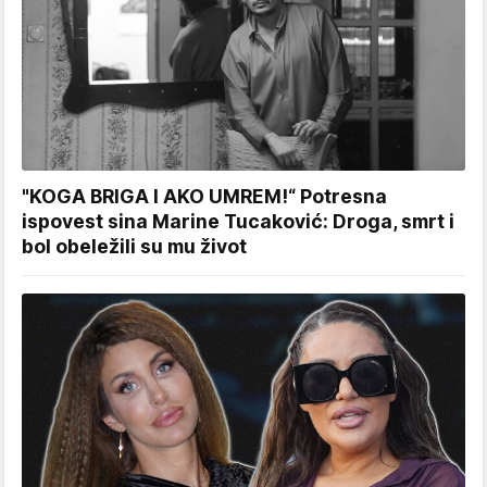
"KOGA BRIGA I AKO UMREM!“ Potresna
ispovest sina Marine Tucaković: Droga, smrt i
bol obeležili su mu život