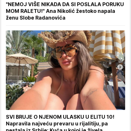
"NEMOJ VIŠE NIKADA DA SI POSLALA PORUKU
MOM RALETU!" Ana Nikolić žestoko napala
ženu Slobe Radanovića
SVI BRUJE O NJENOM ULASKU U ELITU 10!
Napravila najveću prevaru u rijalitiju, pa
nestala iz Srbije: Kuća u kojoj je živela