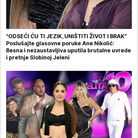
"ODSEĆI ĆU TI JEZIK, UNIŠTITI ŽIVOT I BRAK"
Poslušajte glasovne poruke Ane Nikolić:
Besna i nezaustavljiva uputila brutalne uvrede
i pretnje Slobinoj Jeleni