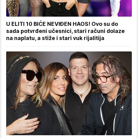
U ELITI 10 BIĆE NEVIĐEN HAOS! Ovo su do
sada potvrđeni učesnici, stari računi dolaze
na naplatu, a stiže i stari vuk rijalitija