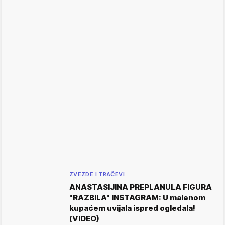
ZVEZDE I TRAČEVI
ANASTASIJINA PREPLANULA FIGURA
"RAZBILA" INSTAGRAM: U malenom
kupaćem uvijala ispred ogledala!
(VIDEO)