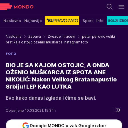
Naslovna
Najnovije
Sport
Info
Naslovna
Zabava
Zvezde i tračevi
petar perovic veliki
brat kaja ostojic ozenio muskarca instagram foto
FOTO
BIO JE SA KAJOM OSTOJIĆ, A ONDA
OŽENIO MUŠKARCA IZ SPOTA ANE
NIKOLIĆ: Nakon Velikog Brata napustio
Srbiju! LEP KAO LUTKA
Evo kako danas izgleda i čime se bavi.
Objavljeno 10.03.2021. 15:34h
Dodajte MONDO u vaš Google izbor