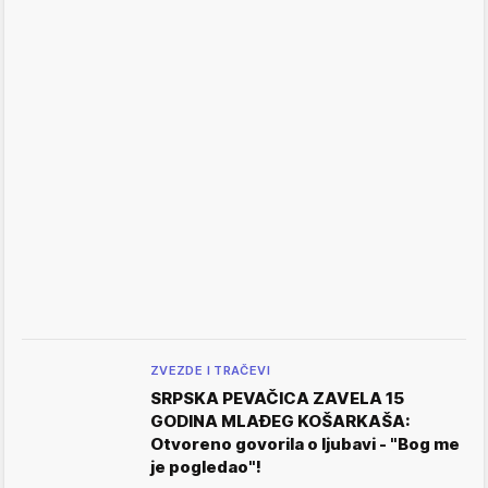
ZVEZDE I TRAČEVI
SRPSKA PEVAČICA ZAVELA 15
GODINA MLAĐEG KOŠARKAŠA:
Otvoreno govorila o ljubavi - "Bog me
je pogledao"!