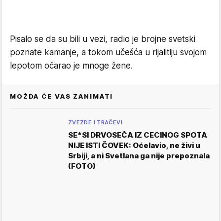
Pisalo se da su bili u vezi, radio je brojne svetski
poznate kamanje, a tokom učešća u rijalitiju svojom
lepotom očarao je mnoge žene.
MOŽDA ĆE VAS ZANIMATI
ZVEZDE I TRAČEVI
SE*SI DRVOSEČA IZ CECINOG SPOTA
NIJE ISTI ČOVEK: Oćelavio, ne živi u
Srbiji, a ni Svetlana ga nije prepoznala
(FOTO)