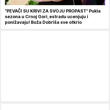
"PEVAČI SU KRIVI ZA SVOJU PROPAST" Pukla
sezona u Crnoj Gori, estradu ucenjuju i
ponižavaju! Boža Dobriša sve otkrio