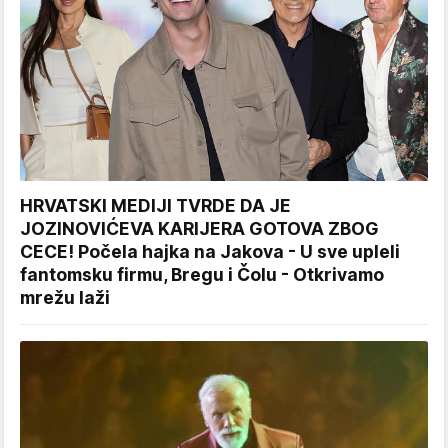
HRVATSKI MEDIJI TVRDE DA JE
JOZINOVIĆEVA KARIJERA GOTOVA ZBOG
CECE! Počela hajka na Jakova - U sve upleli
fantomsku firmu, Bregu i Čolu - Otkrivamo
mrežu laži