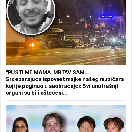
"PUSTI ME MAMA, MRTAV SAM..."
Srceparajuća ispovest majke našeg muzičara
koji je poginuo u saobraćajci: Svi unutrašnji
organi su bili oštećeni...