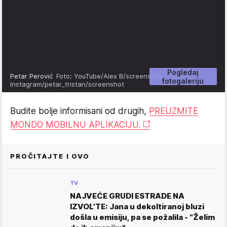
Pogledaj
Petar Perović
Foto: YouTube/Alex B/screenshot,
fotogaleriju
Instagram/petar_tristan/screenshot
Budite bolje informisani od drugih,
PREUZMITE
MONDO MOBILNU APLIKACIJU.
PROČITAJTE I OVO
TV
NAJVEĆE GRUDI ESTRADE NA
IZVOL'TE: Jana u dekoltiranoj bluzi
došla u emisiju, pa se požalila - "Želim