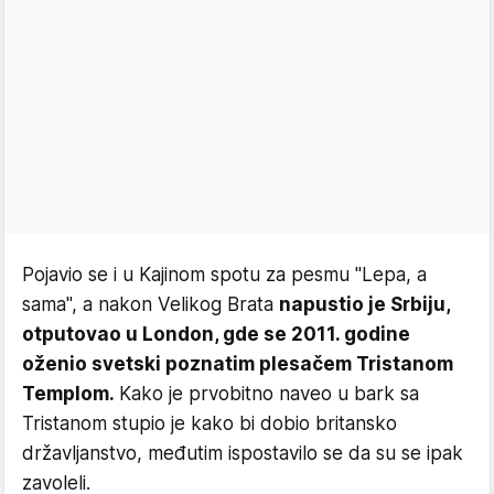
Pojavio se i u Kajinom spotu za pesmu "Lepa, a
sama", a nakon Velikog Brata
napustio je Srbiju,
otputovao u London, gde se 2011. godine
oženio svetski poznatim plesačem Tristanom
Templom.
Kako je prvobitno naveo u bark sa
Tristanom stupio je kako bi dobio britansko
državljanstvo, međutim ispostavilo se da su se ipak
zavoleli.