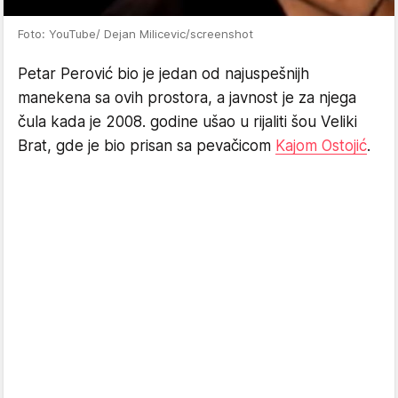
Foto: YouTube/ Dejan Milicevic/screenshot
Petar Perović bio je jedan od najuspešnijh
manekena sa ovih prostora, a javnost je za njega
čula kada je 2008. godine ušao u rijaliti šou Veliki
Brat, gde je bio prisan sa pevačicom
Kajom Ostojić
.