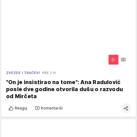
ZVEZDE I TRAČEVI
PRE 2 H
"On je insistirao na tome": Ana Radulović
posle dve godine otvorila dušu o razvodu
od Mirčeta
Reaguj
Komentariši