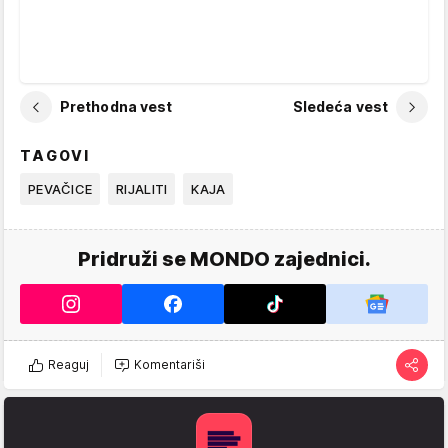
Prethodna vest
Sledeća vest
TAGOVI
PEVAČICE
RIJALITI
KAJA
Pridruži se MONDO zajednici.
Reaguj
Komentariši