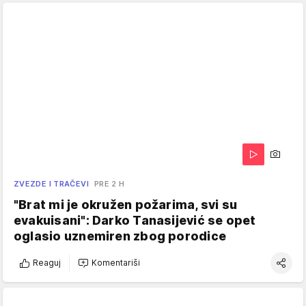
ZVEZDE I TRAČEVI
PRE 2 H
"Brat mi je okružen požarima, svi su
evakuisani": Darko Tanasijević se opet
oglasio uznemiren zbog porodice
Reaguj
Komentariši