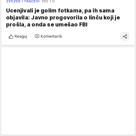
ZVEZDE I TRAČEVI
PRE 1 H
Ucenjivali je golim fotkama, pa ih sama
objavila: Javno progovorila o linču koji je
prošla, a onda se umešao FBI
Reaguj
Komentariši