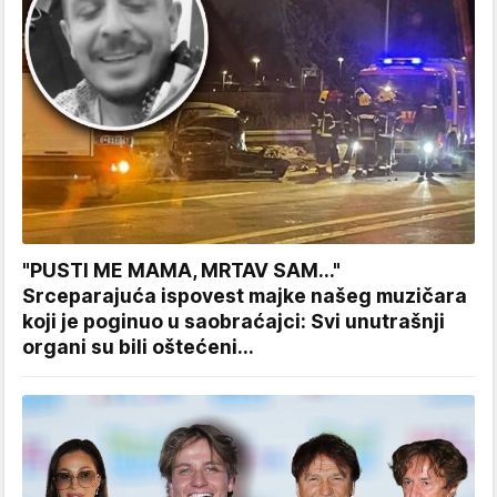
"PUSTI ME MAMA, MRTAV SAM..."
Srceparajuća ispovest majke našeg muzičara
koji je poginuo u saobraćajci: Svi unutrašnji
organi su bili oštećeni...