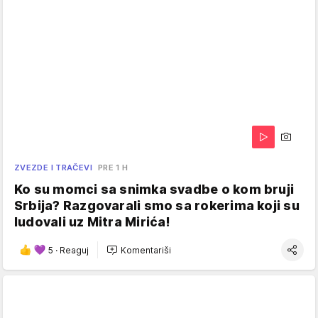
ZVEZDE I TRAČEVI
PRE 1 H
Ko su momci sa snimka svadbe o kom bruji
Srbija? Razgovarali smo sa rokerima koji su
ludovali uz Mitra Mirića!
5
·
Reaguj
Komentariši