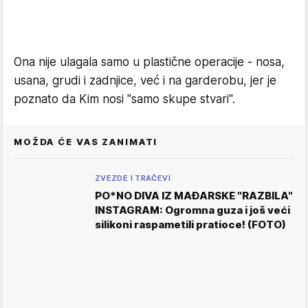
Ona nije ulagala samo u plastične operacije - nosa,
usana, grudi i zadnjice, već i na garderobu, jer je
poznato da Kim nosi "samo skupe stvari".
MOŽDA ĆE VAS ZANIMATI
ZVEZDE I TRAČEVI
PO*NO DIVA IZ MAĐARSKE "RAZBILA"
INSTAGRAM: Ogromna guza i još veći
silikoni raspametili pratioce! (FOTO)