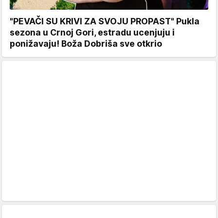
"PEVAČI SU KRIVI ZA SVOJU PROPAST" Pukla
sezona u Crnoj Gori, estradu ucenjuju i
ponižavaju! Boža Dobriša sve otkrio