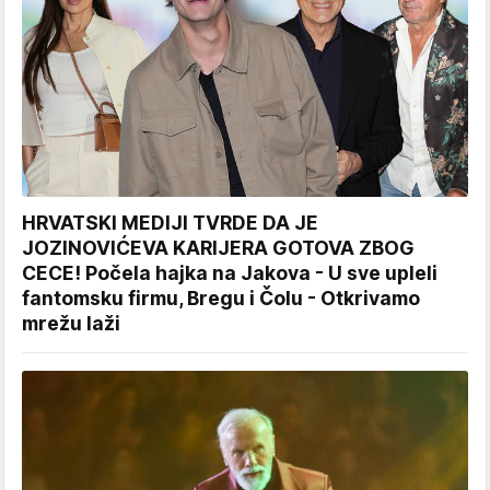
HRVATSKI MEDIJI TVRDE DA JE
JOZINOVIĆEVA KARIJERA GOTOVA ZBOG
CECE! Počela hajka na Jakova - U sve upleli
fantomsku firmu, Bregu i Čolu - Otkrivamo
mrežu laži