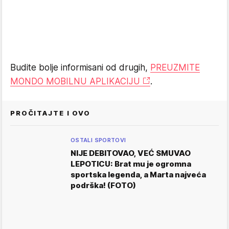
Budite bolje informisani od drugih,
PREUZMITE
MONDO MOBILNU APLIKACIJU
.
PROČITAJTE I OVO
OSTALI SPORTOVI
NIJE DEBITOVAO, VEĆ SMUVAO
LEPOTICU: Brat mu je ogromna
sportska legenda, a Marta najveća
podrška! (FOTO)