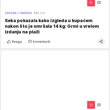
ZVEZDE I TRAČEVI
PRE 2 H
Seka pokazala kako izgleda u kupaćem
nakon što je smršala 14 kg: Grmi u vrelom
izdanju na plaži
Reaguj
Komentariši