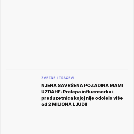
ZVEZDE I TRAČEVI
NJENA SAVRŠENA POZADINA MAMI
UZDAHE: Prelepa influenserka i
preduzetnica kojoj nije odolelo više
od 2 MILIONA LJUDI!