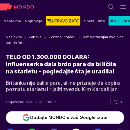
Naslovna
Najnovije
Sport
Info
Naslovna
Zabava
Zvezde i tračevi
kim kardasijan dvojnica
sali dn foto
TELO OD 1.300.000 DOLARA:
Influenserka dala brdo para da bi ličila
na starletu - pogledajte šta je uradila!
Britanka nije žalila para, ali ne priznaje da kopira
poznatu starletu i rijaliti zvezdu Kim Kardašijan
Objavljeno 15.03.2021. 13:03h
8
Dodajte MONDO u vaš Google izbor