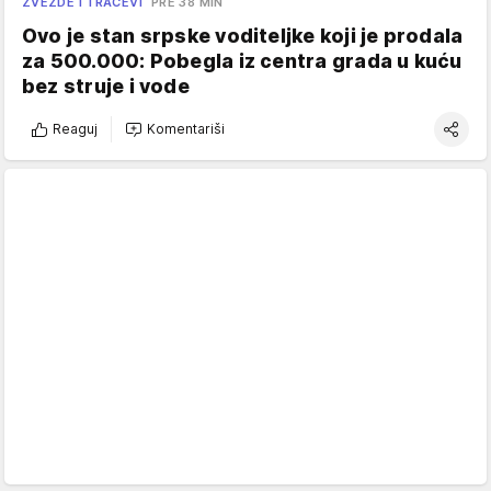
ZVEZDE I TRAČEVI
PRE 38 MIN
Ovo je stan srpske voditeljke koji je prodala
za 500.000: Pobegla iz centra grada u kuću
bez struje i vode
Reaguj
Komentariši