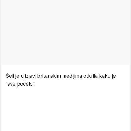
Šeli je u izjavi britanskim medijima otkrila kako je
"sve počelo".