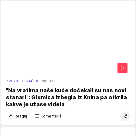
ZVEZDE I TRAČEVI
PRE 1 H
"Na vratima naše kuće dočekali su nas novi
stanari": Glumica izbegla iz Knina pa otkrila
kakve je užase videla
Reaguj
Komentariši