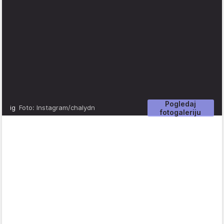
Pogledaj
ig
Foto: Instagram/chalydn
fotogaleriju