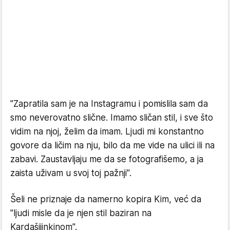
"Zapratila sam je na Instagramu i pomislila sam da
smo neverovatno slične. Imamo sličan stil, i sve što
vidim na njoj, želim da imam. Ljudi mi konstantno
govore da ličim na nju, bilo da me vide na ulici ili na
zabavi. Zaustavljaju me da se fotografišemo, a ja
zaista uživam u svoj toj pažnji".
Šeli ne priznaje da namerno kopira Kim, već da
"ljudi misle da je njen stil baziran na
Kardašijinkinom".