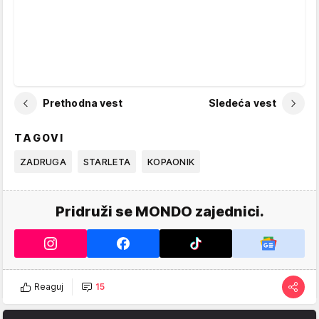
Prethodna vest
Sledeća vest
TAGOVI
ZADRUGA
STARLETA
KOPAONIK
Pridruži se MONDO zajednici.
Reaguj
15