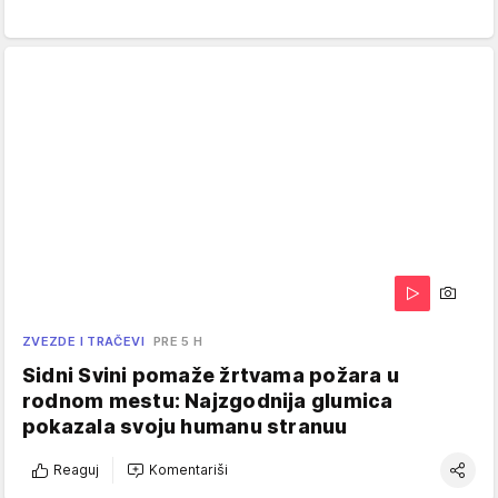
ZVEZDE I TRAČEVI
PRE 5 H
Sidni Svini pomaže žrtvama požara u
rodnom mestu: Najzgodnija glumica
pokazala svoju humanu stranuu
Reaguj
Komentariši