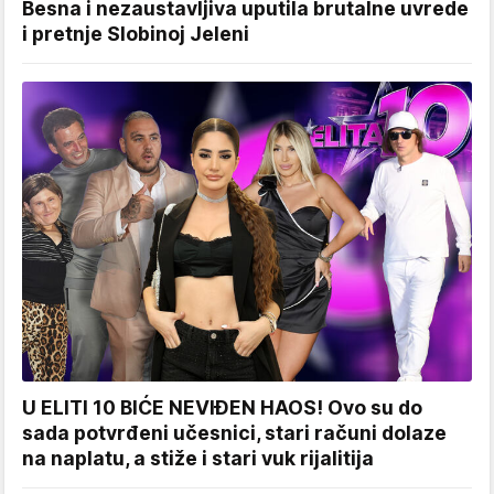
Besna i nezaustavljiva uputila brutalne uvrede
i pretnje Slobinoj Jeleni
U ELITI 10 BIĆE NEVIĐEN HAOS! Ovo su do
sada potvrđeni učesnici, stari računi dolaze
na naplatu, a stiže i stari vuk rijalitija