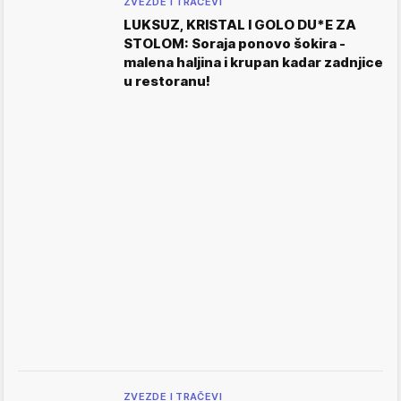
ZVEZDE I TRAČEVI
LUKSUZ, KRISTAL I GOLO DU*E ZA
STOLOM: Soraja ponovo šokira -
malena haljina i krupan kadar zadnjice
u restoranu!
ZVEZDE I TRAČEVI