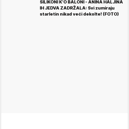
SILIKONI K'O BALONI - ANINA HALJINA
IH JEDVA ZADRŽALA: Svi zumiraju
starletin nikad veći dekolte! (FOTO)