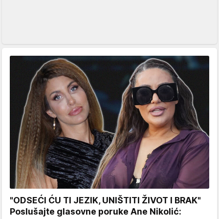
"ODSEĆI ĆU TI JEZIK, UNIŠTITI ŽIVOT I BRAK"
Poslušajte glasovne poruke Ane Nikolić: