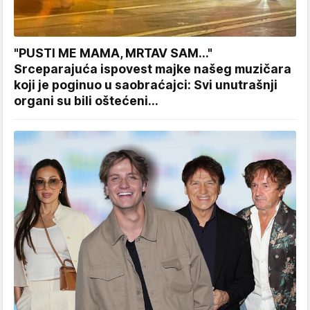
"PUSTI ME MAMA, MRTAV SAM..."
Srceparajuća ispovest majke našeg muzičara
koji je poginuo u saobraćajci: Svi unutrašnji
organi su bili oštećeni...