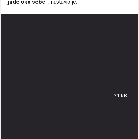
ljude oko sebe"
, nastavio je.
1/10