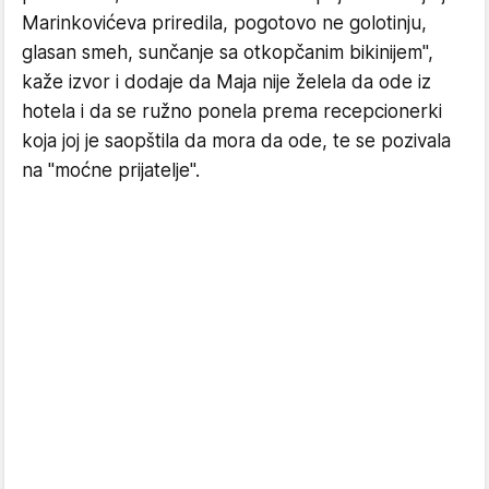
Marinkovićeva priredila, pogotovo ne golotinju,
glasan smeh, sunčanje sa otkopčanim bikinijem",
kaže izvor i dodaje da Maja nije želela da ode iz
hotela i da se ružno ponela prema recepcionerki
koja joj je saopštila da mora da ode, te se pozivala
na "moćne prijatelje".