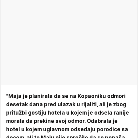
"Maja je planirala da se na Kopaoniku odmori
desetak dana pred ulazak u rijaliti, ali je zbog
pritužbi gostiju hotela u kojem je odsela ranije
morala da prekine svoj odmor. Odabrala je
hotel u kojem uglavnom odsedaju porodice sa
decom, ali to Maju nije sprečilo da se ponaša