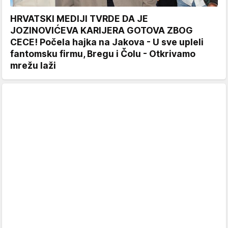
HRVATSKI MEDIJI TVRDE DA JE
JOZINOVIĆEVA KARIJERA GOTOVA ZBOG
CECE! Počela hajka na Jakova - U sve upleli
fantomsku firmu, Bregu i Čolu - Otkrivamo
mrežu laži