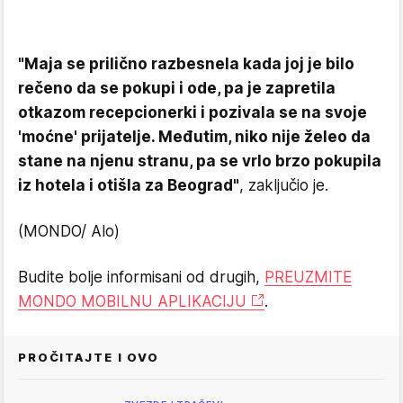
"Maja se prilično razbesnela kada joj je bilo
rečeno da se pokupi i ode, pa je zapretila
otkazom recepcionerki i pozivala se na svoje
'moćne' prijatelje. Međutim, niko nije želeo da
stane na njenu stranu, pa se vrlo brzo pokupila
iz hotela i otišla za Beograd"
, zaključio je.
(MONDO/ Alo)
Budite bolje informisani od drugih,
PREUZMITE
MONDO MOBILNU APLIKACIJU
.
PROČITAJTE I OVO