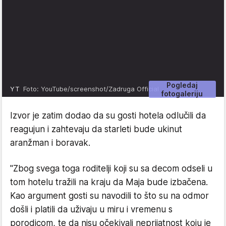
Pogledaj
YT
Foto: YouTube/screenshot/Zadruga Official
fotogaleriju
Izvor je zatim dodao da su gosti hotela odlučili da
reagujun i zahtevaju da starleti bude ukinut
aranžman i boravak.
"Zbog svega toga roditelji koji su sa decom odseli u
tom hotelu tražili na kraju da Maja bude izbačena.
Kao argument gosti su navodili to što su na odmor
došli i platili da uživaju u miru i vremenu s
porodicom, te da nisu očekivali neprijatnost koju je