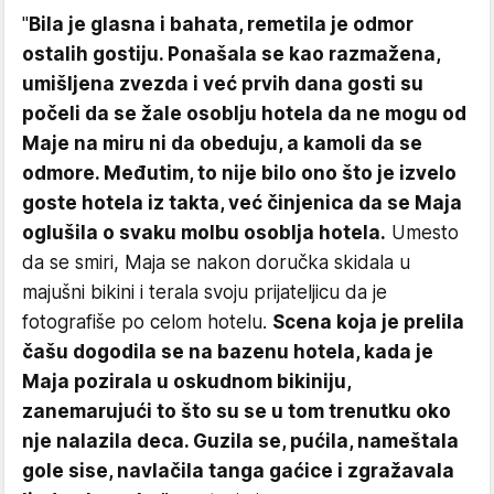
"
Bila je glasna i bahata, remetila je odmor
ostalih gostiju. Ponašala se kao razmažena,
umišljena zvezda i već prvih dana gosti su
počeli da se žale osoblju hotela da ne mogu od
Maje na miru ni da obeduju, a kamoli da se
odmore. Međutim, to nije bilo ono što je izvelo
goste hotela iz takta, već činjenica da se Maja
oglušila o svaku molbu osoblja hotela.
Umesto
da se smiri, Maja se nakon doručka skidala u
majušni bikini i terala svoju prijateljicu da je
fotografiše po celom hotelu.
Scena koja je prelila
čašu dogodila se na bazenu hotela, kada je
Maja pozirala u oskudnom bikiniju,
zanemarujući to što su se u tom trenutku oko
nje nalazila deca. Guzila se, pućila, nameštala
gole sise, navlačila tanga gaćice i zgražavala