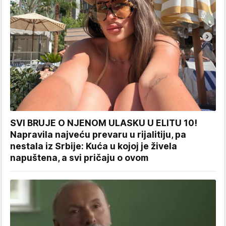
SVI BRUJE O NJENOM ULASKU U ELITU 10!
Napravila najveću prevaru u rijalitiju, pa
nestala iz Srbije: Kuća u kojoj je živela
napuštena, a svi pričaju o ovom