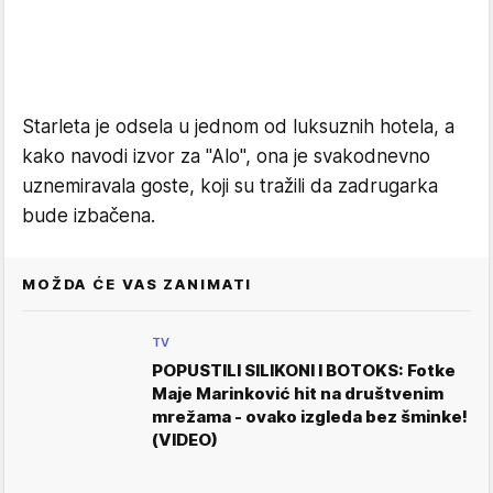
Starleta je odsela u jednom od luksuznih hotela, a
kako navodi izvor za "Alo", ona je svakodnevno
uznemiravala goste, koji su tražili da zadrugarka
bude izbačena.
MOŽDA ĆE VAS ZANIMATI
TV
POPUSTILI SILIKONI I BOTOKS: Fotke
Maje Marinković hit na društvenim
mrežama - ovako izgleda bez šminke!
(VIDEO)