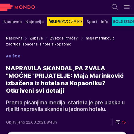
Naslovna
Najnovije
Sport
Info
Naslovna
Zabava
Zvezde i tračevi
maja marinkovic
zadruga izbacena iz hotela kopaonik
AU ŠOK
NAPRAVILA SKANDAL, PA ZVALA
"MOĆNE" PRIJATELJE: Maja Marinković
izbačena iz hotela na Kopaoniku?
Otkriveni svi detalji
Prema pisanjima medija, starleta je pre ulaska u
rijaliti napravila skandal u jednom hotelu.
Objavljeno 22.03.2021. 8:40h
15