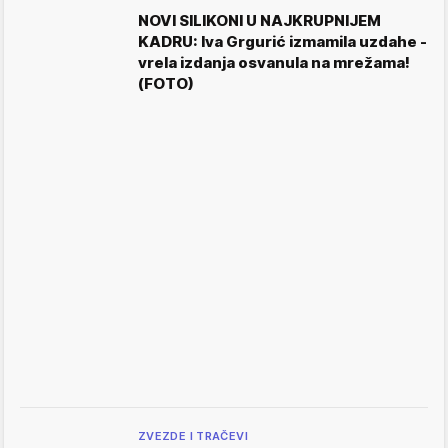
NOVI SILIKONI U NAJKRUPNIJEM
KADRU: Iva Grgurić izmamila uzdahe -
vrela izdanja osvanula na mrežama!
(FOTO)
ZVEZDE I TRAČEVI