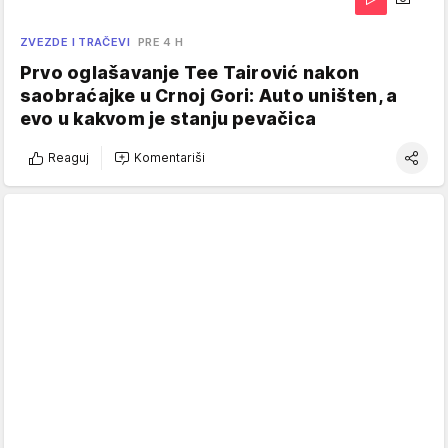
ZVEZDE I TRAČEVI
PRE 4 H
Prvo oglašavanje Tee Tairović nakon
saobraćajke u Crnoj Gori: Auto uništen, a
evo u kakvom je stanju pevačica
Reaguj
Komentariši