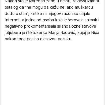
Nakon što je izvređao žene u emisiji, rekavši između
ostalog da "ne mogu da kažu ne, ako muškarcu
dođu u stan", kritike na njegov račun su usijale
Internet, a jedna od osoba koja je šerovala snimak i
negativno prokomentarisala skandalozne stavove
jutjubera je i tiktokerka Marija Radović, kojoj je Nixa
nakon toga poslao glasovnu poruku.