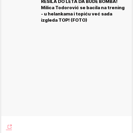
REŠILA DO LETA DA BUDE BOMBA!
Milica Todorović se bacila na trening
- u helankama i topiću već sada
izgleda TOP! (FOTO)