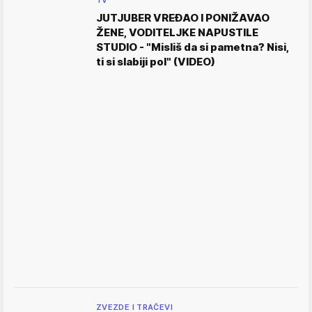
TV
JUTJUBER VREĐAO I PONIŽAVAO
ŽENE, VODITELJKE NAPUSTILE
STUDIO - "Misliš da si pametna? Nisi,
ti si slabiji pol" (VIDEO)
ZVEZDE I TRAČEVI