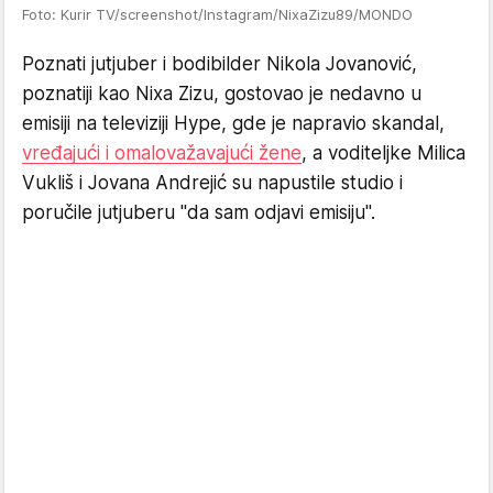
Foto: Kurir TV/screenshot/Instagram/NixaZizu89/MONDO
Poznati jutjuber i bodibilder Nikola Jovanović,
poznatiji kao Nixa Zizu, gostovao je nedavno u
emisiji na televiziji Hype, gde je napravio skandal,
vređajući i omalovažavajući žene
, a voditeljke Milica
Vukliš i Jovana Andrejić su napustile studio i
poručile jutjuberu "da sam odjavi emisiju".