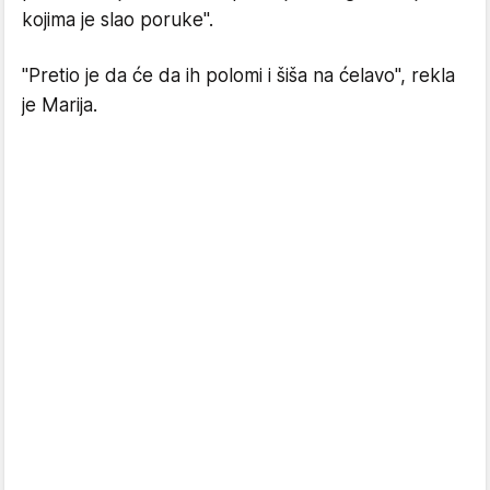
kojima je slao poruke".
"Pretio je da će da ih polomi i šiša na ćelavo", rekla
je Marija.