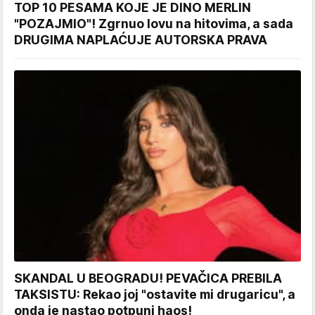
TOP 10 PESAMA KOJE JE DINO MERLIN
"POZAJMIO"! Zgrnuo lovu na hitovima, a sada
DRUGIMA NAPLAĆUJE AUTORSKA PRAVA
SKANDAL U BEOGRADU! PEVAČICA PREBILA
TAKSISTU: Rekao joj "ostavite mi drugaricu", a
onda je nastao potpuni haos!