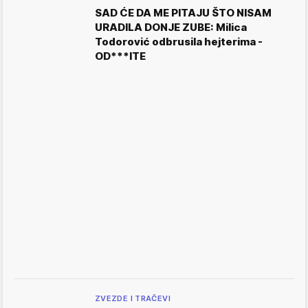
SAD ĆE DA ME PITAJU ŠTO NISAM
URADILA DONJE ZUBE: Milica
Todorović odbrusila hejterima -
OD***ITE
ZVEZDE I TRAČEVI