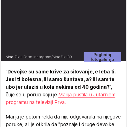
Pogledaj
Nixa Zizu
Foto: Instagram/NixaZizu89
fotogaleriju
"
Devojke su same krive za silovanje, e leba ti.
Jesi ti bolesna, ili samo šuntava, a? Ili sam te
ubo jer ulaziš u kola nekima od 40 godina?
",
čuje se u poruci koju je
Marija pustila u Jutarnjem
programu na televiziji Prva.
Marija je potom rekla da nije odgovarala na njegove
poruke, ali je otkrila da "poznaje i druge devojke