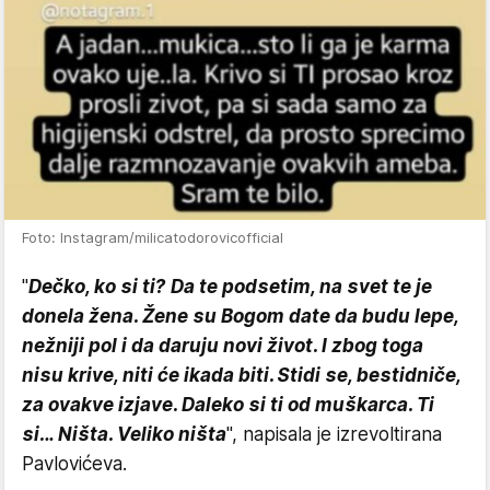
Foto: Instagram/milicatodorovicofficial
"
Dečko, ko si ti? Da te podsetim, na svet te je
donela žena. Žene su Bogom date da budu lepe,
nežniji pol i da daruju novi život. I zbog toga
nisu krive, niti će ikada biti. Stidi se, bestidniče,
za ovakve izjave. Daleko si ti od muškarca. Ti
si… Ništa. Veliko ništa
", napisala je izrevoltirana
Pavlovićeva.