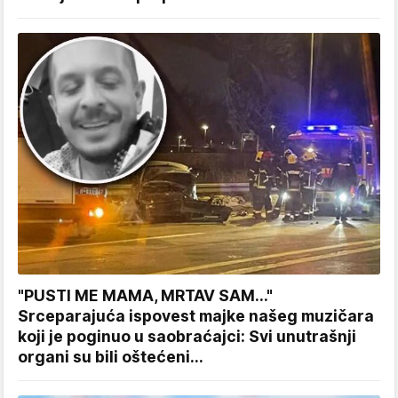
"PUSTI ME MAMA, MRTAV SAM..."
Srceparajuća ispovest majke našeg muzičara
koji je poginuo u saobraćajci: Svi unutrašnji
organi su bili oštećeni...