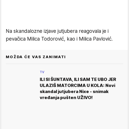
Na skandalozne izjave jutjubera reagovala je i
pevačica Milica Todorović, kao i Milica Pavlović.
MOŽDA ĆE VAS ZANIMATI
TV
ILI SI ŠUNTAVA, ILI SAM TE UBO JER
ULAZIŠ MATORCIMA U KOLA: Novi
skandal jutjubera Nixe - snimak
vređanja pušten UŽIVO!