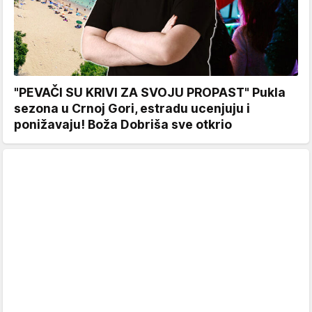
"PEVAČI SU KRIVI ZA SVOJU PROPAST" Pukla
sezona u Crnoj Gori, estradu ucenjuju i
ponižavaju! Boža Dobriša sve otkrio