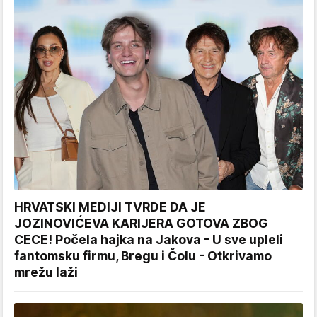
HRVATSKI MEDIJI TVRDE DA JE
JOZINOVIĆEVA KARIJERA GOTOVA ZBOG
CECE! Počela hajka na Jakova - U sve upleli
fantomsku firmu, Bregu i Čolu - Otkrivamo
mrežu laži