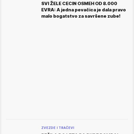
SVI ŽELE CECIN OSMEH OD 8.000
EVRA: A jedna pevačica je dala pravo
malo bogatstvo za savršene zube!
ZVEZDE I TRAČEVI