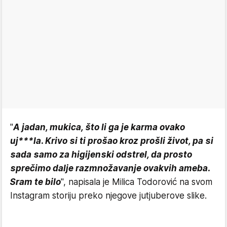
"
A jadan, mukica, što li ga je karma ovako
uj***la. Krivo si ti prošao kroz prošli život, pa si
sada samo za higijenski odstrel, da prosto
sprečimo dalje razmnožavanje ovakvih ameba.
Sram te bilo
", napisala je Milica Todorović na svom
Instagram storiju preko njegove jutjuberove slike.