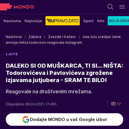
Naslovna
Najnovije
Sport
Info
Naslovna
Zabava
Zvezde i tračevi
nixa zizu vredjao zene
emisija milica todorovic reagovala instagram
LJUTE
DALEKO SI OD MUŠKARCA, TI SI... NIŠTA:
Todorovićeva i Pavlovićeva zgrožene
izjavama jutjubera - SRAM TE BILO!
Reagovale na društvenim mrežama.
Objavljeno 08.04.2021. 17:45h
17
Dodajte MONDO u vaš Google izbor