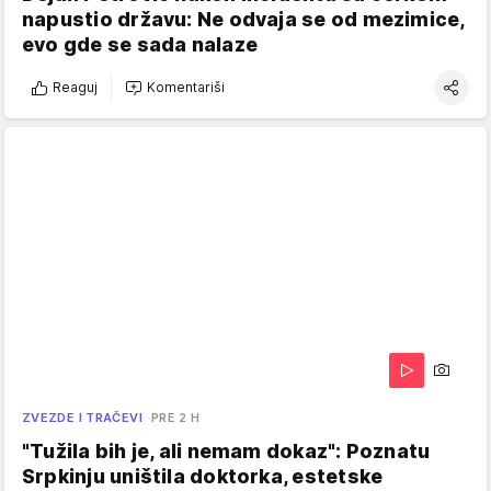
napustio državu: Ne odvaja se od mezimice,
evo gde se sada nalaze
Reaguj
Komentariši
ZVEZDE I TRAČEVI
PRE 2 H
"Tužila bih je, ali nemam dokaz": Poznatu
Srpkinju uništila doktorka, estetske