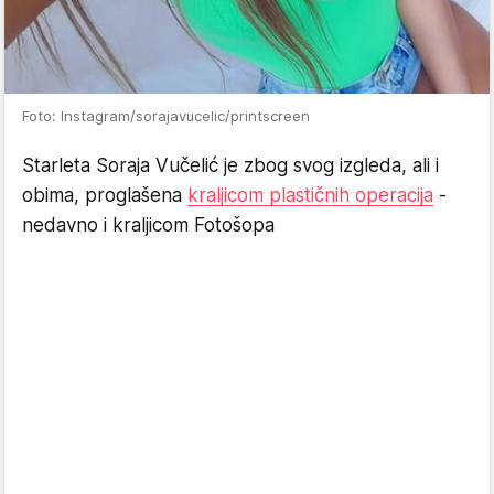
Foto: Instagram/sorajavucelic/printscreen
Starleta Soraja Vučelić je zbog svog izgleda, ali i
obima, proglašena
kraljicom plastičnih operacija
-
nedavno i kraljicom Fotošopa