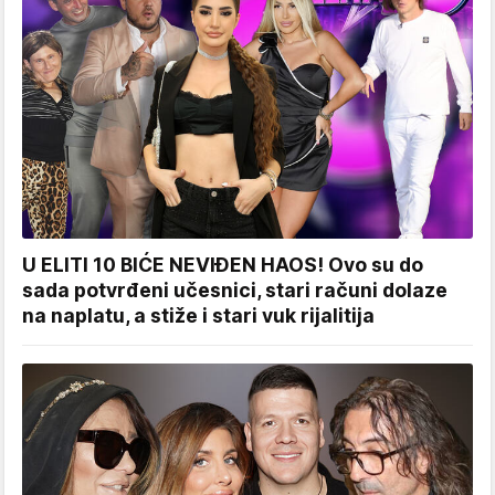
U ELITI 10 BIĆE NEVIĐEN HAOS! Ovo su do
sada potvrđeni učesnici, stari računi dolaze
na naplatu, a stiže i stari vuk rijalitija