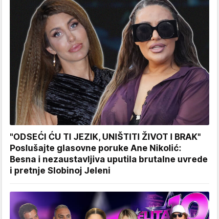
"ODSEĆI ĆU TI JEZIK, UNIŠTITI ŽIVOT I BRAK"
Poslušajte glasovne poruke Ane Nikolić:
Besna i nezaustavljiva uputila brutalne uvrede
i pretnje Slobinoj Jeleni