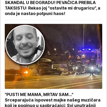
SKANDAL U BEOGRADU! PEVAČICA PREBILA
TAKSISTU: Rekao joj "ostavite mi drugaricu", a
onda je nastao potpuni haos!
"PUSTI ME MAMA, MRTAV SAM..."
Srceparajuća ispovest majke našeg muzičara
koji je poginuo u saobraćajci: Svi unutrašnji