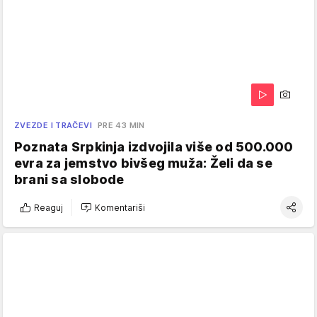
ZVEZDE I TRAČEVI
PRE 43 MIN
Poznata Srpkinja izdvojila više od 500.000
evra za jemstvo bivšeg muža: Želi da se
brani sa slobode
Reaguj
Komentariši