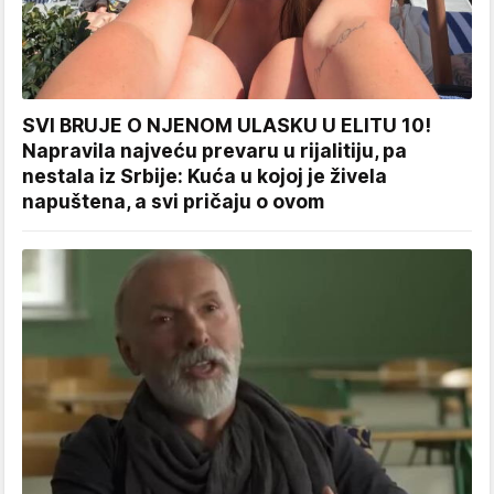
SVI BRUJE O NJENOM ULASKU U ELITU 10!
Napravila najveću prevaru u rijalitiju, pa
nestala iz Srbije: Kuća u kojoj je živela
napuštena, a svi pričaju o ovom