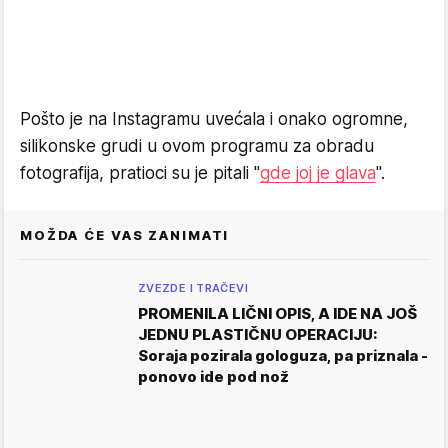
Pošto je na Instagramu uvećala i onako ogromne,
silikonske grudi u ovom programu za obradu
fotografija, pratioci su je pitali "
gde joj je glava
".
MOŽDA ĆE VAS ZANIMATI
ZVEZDE I TRAČEVI
PROMENILA LIČNI OPIS, A IDE NA JOŠ
JEDNU PLASTIČNU OPERACIJU:
Soraja pozirala gologuza, pa priznala -
ponovo ide pod nož