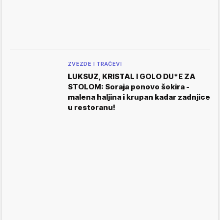
ZVEZDE I TRAČEVI
LUKSUZ, KRISTAL I GOLO DU*E ZA
STOLOM: Soraja ponovo šokira -
malena haljina i krupan kadar zadnjice
u restoranu!