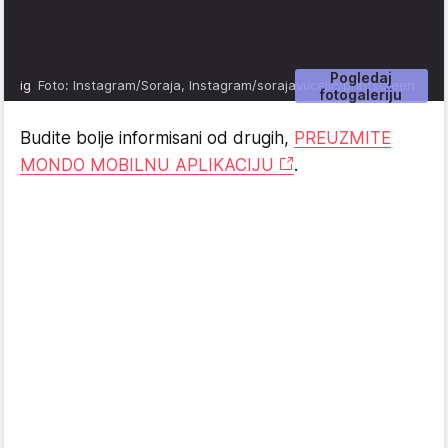
Pogledaj
ig
Foto: Instagram/Soraja, Instagram/sorajavucelic/printscreen
fotogaleriju
Budite bolje informisani od drugih,
PREUZMITE
MONDO MOBILNU APLIKACIJU
.