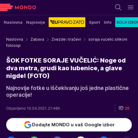
Naslovna
Najnovije
Sport
Info
Naslovna
Zabava
Zvezde i tračevi
soraja vucelic silikoni
fotosop
ŠOK FOTKE SORAJE VUČELIĆ: Noge od
dva metra, grudi kao lubenice, a glave
nigde! (FOTO)
Najnovije fotke u iščekivanju još jedne plastične
operacije!
Objavljeno 10.04.2021. 21:48h
25
Dodajte MONDO u vaš Google izbor