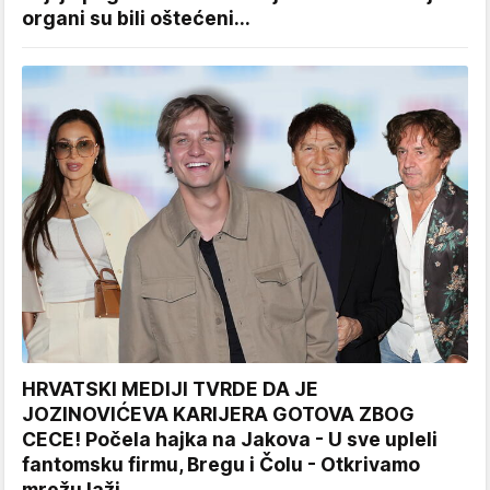
organi su bili oštećeni...
HRVATSKI MEDIJI TVRDE DA JE
JOZINOVIĆEVA KARIJERA GOTOVA ZBOG
CECE! Počela hajka na Jakova - U sve upleli
fantomsku firmu, Bregu i Čolu - Otkrivamo
mrežu laži