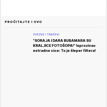
PROČITAJTE I OVO
ZVEZDE I TRAČEVI
"SORAJA I DARA BUBAMARA SU
KRALJICE FOTOŠOPA!" Isprozivao
estradne cice: To je šleper filtera!