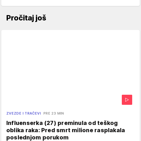
Pročitaj još
ZVEZDE I TRAČEVI
PRE 23 MIN
Influenserka (27) preminula od teškog
oblika raka: Pred smrt milione rasplakala
poslednjom porukom