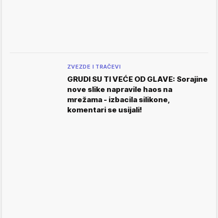
ZVEZDE I TRAČEVI
GRUDI SU TI VEĆE OD GLAVE: Sorajine
nove slike napravile haos na
mrežama - izbacila silikone,
komentari se usijali!