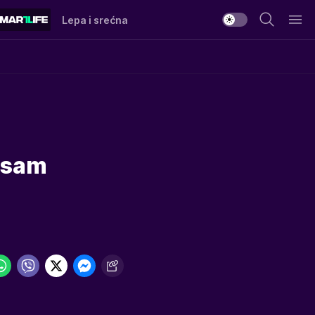
Lepa i srećna
a sam