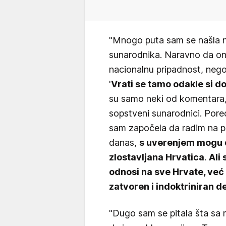
"Mnogo puta sam se našla na
sunarodnika. Naravno da oni
nacionalnu pripadnost, nego 
'
Vrati se tamo odakle si do
su samo neki od komentara, 
sopstveni sunarodnici. Por
sam započela da radim na pro
danas,
s uverenjem mogu 
zlostavljana Hrvatica
.
Ali
odnosi na sve Hrvate, već
zatvoren i indoktriniran d
"Dugo sam se pitala šta sa 