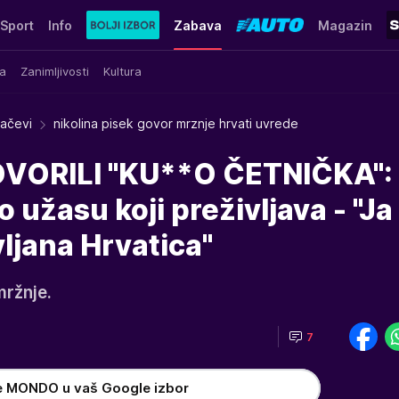
Sport
Info
Zabava
Magazin
a
Zanimljivosti
Kultura
račevi
nikolina pisek govor mrznje hrvati uvrede
OVORILI "KU**O ČETNIČKA":
o užasu koji preživljava - "J
vljana Hrvatica"
mržnje.
7
e MONDO u vaš Google izbor