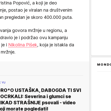
stina Popović, a koji je deo
je, postao je viralan na društvenim
n pregledan je skoro 400.000 puta.
avanja govora mržnje u regionu, a
pozdravio je i podržao ovu kampanju
je i
Nikolina Pišek
, koja je istakla da
 mržnje.
MOND
X YU
RO*O USTAŠKA, DABOGDA TI SVI
OCRKALI: Severina i glumci se
IKAD STRAŠNIJE psovali - video
oji morate pogledati!