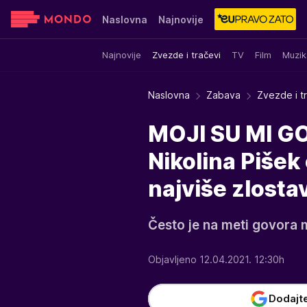
Naslovna
Najnovije
Najnovije
Zvezde i tračevi
TV
Film
Muzik
Sensa
Stvar ukusa
Yumama
Naslovna
Zabava
Zvezde i t
MOJI SU MI G
Nikolina Pišek 
najviše zlosta
Često je na meti govora 
Objavljeno 12.04.2021. 12:30h
Dodajt