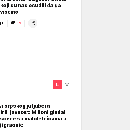
koji su nas osudili da ga
višemo
uj
14
i srpskog jutjubera
rili javnost: Milioni gledali
 scene sa maloletnicama u
j igraonici