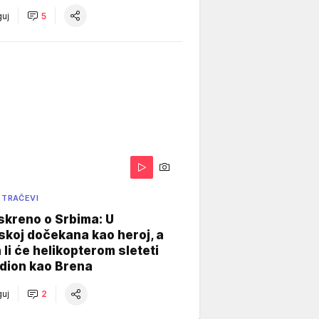
uj
5
 TRAČEVI
skreno o Srbima: U
koj dočekana kao heroj, a
 li će helikopterom sleteti
dion kao Brena
uj
2