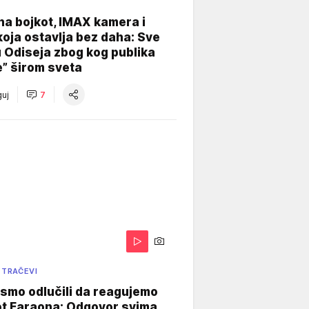
na bojkot, IMAX kamera i
koja ostavlja bez daha: Sve
u Odiseja zbog kog publika
e” širom sveta
uj
7
 TRAČEVI
smo odlučili da reagujemo
ot Faraona: Odgovor svima