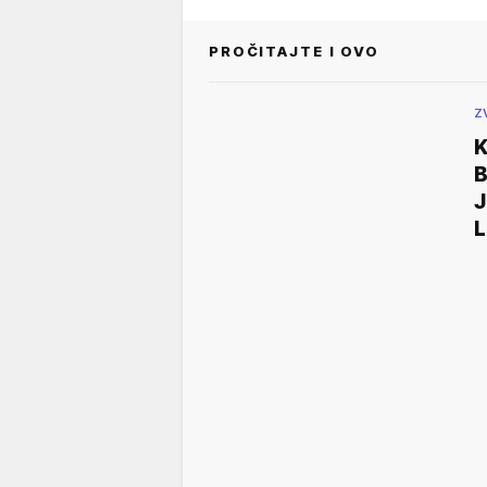
PROČITAJTE I OVO
Z
K
B
J
L