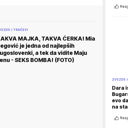
Reag
VEZDE I TRAČEVI
AKVA MAJKA, TAKVA ĆERKA! Mia
egović je jedna od najlepših
ugoslovenki, a tek da vidite Maju
enu - SEKS BOMBA! (FOTO)
ZVEZDE I
Dara i
Bugars
evo da
na sta
Reag