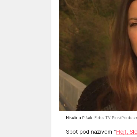
Nikolina Pišek
Foto: TV Pink/Printsc
Spot pod nazivom "
Hejt, Slo