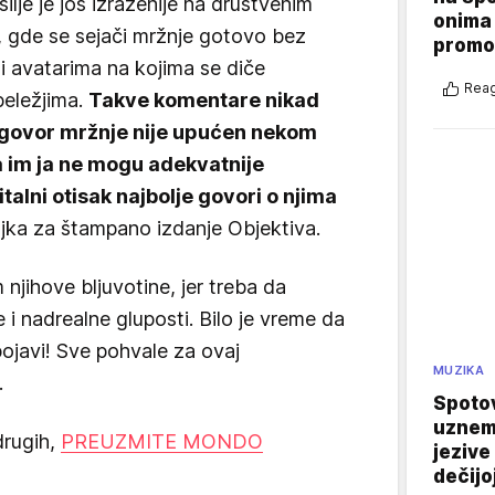
ilje je još izraženije na društvenim
onima 
, gde se sejači mržnje gotovo bez
promo
i avatarima na kojima se diče
Reag
beležjima.
Takve komentare nikad
 govor mržnje nije upućen nekom
 im ja ne mogu adekvatnije
italni otisak najbolje govori o njima
teljka za štampano izdanje Objektiva.
 njihove bljuvotine, jer treba da
i nadrealne gluposti. Bilo je vreme da
ojavi! Sve pohvale za ovaj
MUZIKA
.
Spotov
uznemi
drugih,
PREUZMITE MONDO
jezive
dečijo