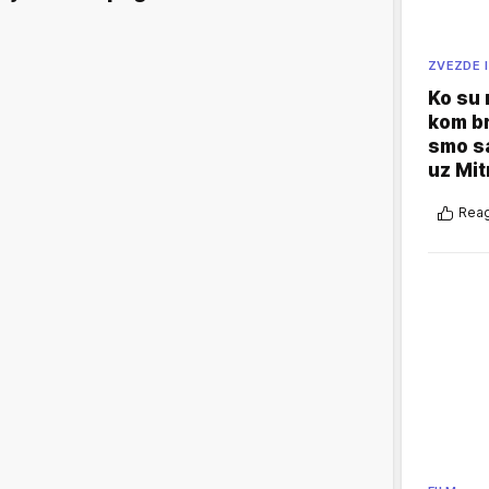
ZVEZDE I
Ko su
kom br
smo sa
uz Mit
Reag