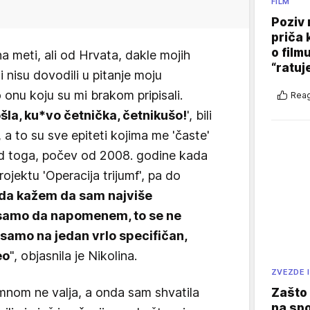
FILM
Poziv 
priča 
o film
 meti, ali od Hrvata, dakle mojih
“ratuj
 nisu dovodili u pitanje moju
onu koju su mi brakom pripisali.
Reag
šla, ku*vo četnička, četnikušo!
', bili
a to su sve epiteti kojima me 'časte'
ed toga, počev od 2008. godine kada
jektu 'Operacija trijumf', pa do
da kažem da sam najviše
 samo da napomenem, to se ne
 samo na jedan vrlo specifičan,
eo
", objasnila je Nikolina.
ZVEZDE I
mnom ne valja, a onda sam shvatila
Zašto 
na sp