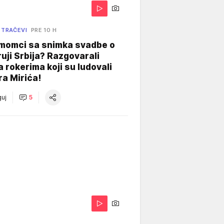
 TRAČEVI
PRE 10 H
 momci sa snimka svadbe o
uji Srbija? Razgovarali
 rokerima koji su ludovali
ra Mirića!
uj
5