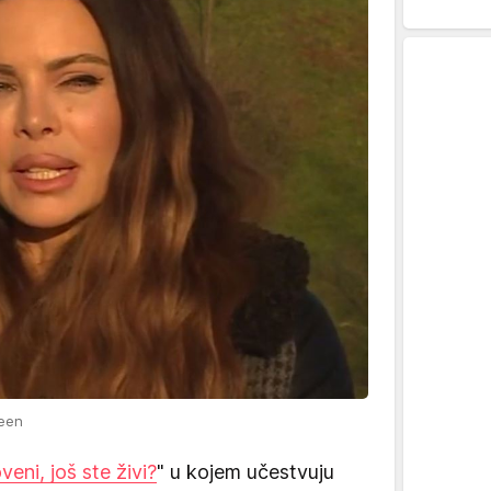
reen
veni, još ste živi?
" u kojem učestvuju