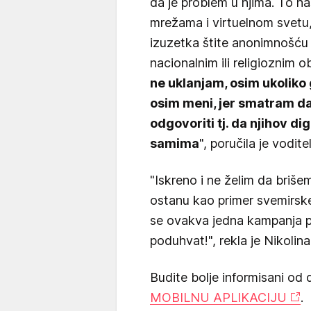
da je problem u njima. To nas
mrežama i virtuelnom svetu
izuzetka štite anonimnošću 
nacionalnim ili religioznim o
ne uklanjam, osim ukoliko
osim meni, jer smatram da
odgovoriti tj. da njihov dig
samima
", poručila je vodi
"Iskreno i ne želim da brišem
ostanu kao primer svemirske 
se ovakva jedna kampanja p
poduhvat!", rekla je Nikolina
Budite bolje informisani od 
MOBILNU APLIKACIJU
.