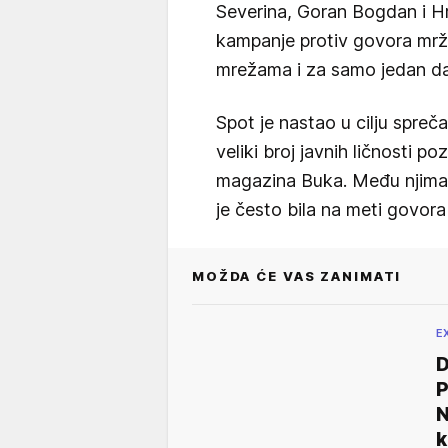
Severina, Goran Bogdan i Hri
kampanje protiv govora mržn
mrežama i za samo jedan da
Spot je nastao u cilju spreč
veliki broj javnih ličnosti 
magazina Buka. Među njima 
je često bila na meti govora
MOŽDA ĆE VAS ZANIMATI
E
D
P
N
k