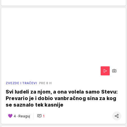
ZVEZDE I TRAČEVI
PRE 8 H
Svi ludeli za njom, a ona volela samo Stevu:
Prevario je i dobio vanbračnog sina za kog
se saznalo tek kasnije
4
·
Reaguj
1