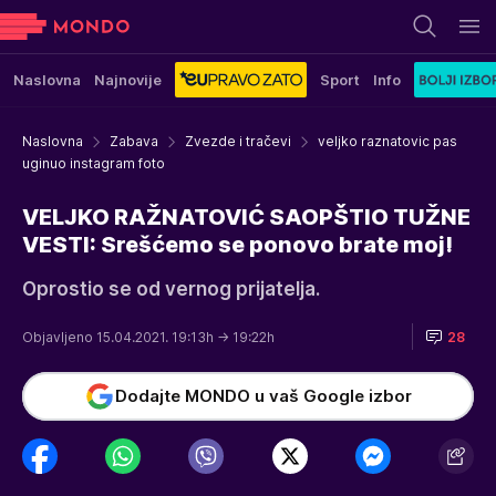
Naslovna
Najnovije
Sport
Info
Naslovna
Zabava
Zvezde i tračevi
veljko raznatovic pas
uginuo instagram foto
VELJKO RAŽNATOVIĆ SAOPŠTIO TUŽNE
VESTI: Srešćemo se ponovo brate moj!
Oprostio se od vernog prijatelja.
Objavljeno 15.04.2021. 19:13h
→ 19:22h
28
Dodajte MONDO u vaš Google izbor