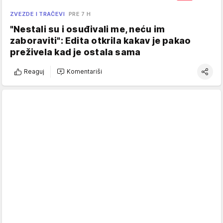
ZVEZDE I TRAČEVI
PRE 7 H
"Nestali su i osuđivali me, neću im
zaboraviti": Edita otkrila kakav je pakao
preživela kad je ostala sama
Reaguj
Komentariši