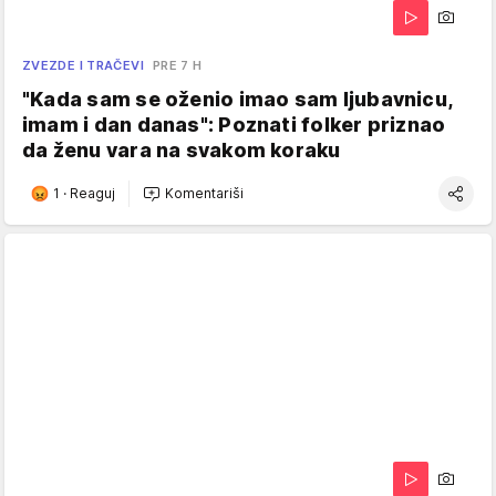
ZVEZDE I TRAČEVI
PRE 7 H
"Kada sam se oženio imao sam ljubavnicu,
imam i dan danas": Poznati folker priznao
da ženu vara na svakom koraku
1
·
Reaguj
Komentariši