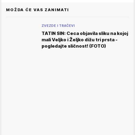
MOŽDA ĆE VAS ZANIMATI
ZVEZDE I TRAČEVI
TATIN SIN: Ceca objavila sliku na kojoj
mali Veljko i Željko dižu tri prsta -
pogledajte sličnost! (FOTO)