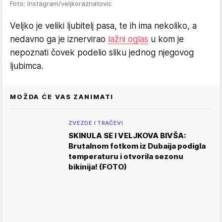
Foto: Instagram/veljkoraznatovic
Veljko je veliki ljubitelj pasa, te ih ima nekoliko, a
nedavno ga je iznervirao
lažni oglas
u kom je
nepoznati čovek podelio sliku jednog njegovog
ljubimca.
MOŽDA ĆE VAS ZANIMATI
ZVEZDE I TRAČEVI
SKINULA SE I VELJKOVA BIVŠA:
Brutalnom fotkom iz Dubaija podigla
temperaturu i otvorila sezonu
bikinija! (FOTO)