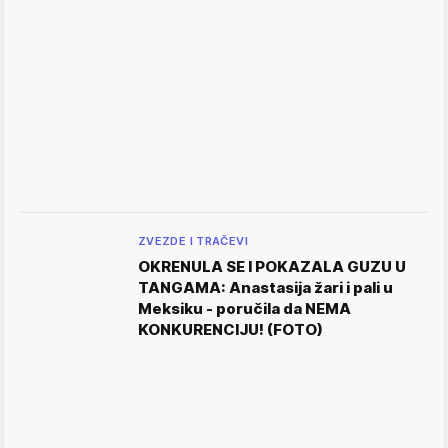
ZVEZDE I TRAČEVI
OKRENULA SE I POKAZALA GUZU U
TANGAMA: Anastasija žari i pali u
Meksiku - poručila da NEMA
KONKURENCIJU! (FOTO)