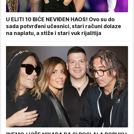
U ELITI 10 BIĆE NEVIĐEN HAOS! Ovo su do
sada potvrđeni učesnici, stari računi dolaze
na naplatu, a stiže i stari vuk rijalitija