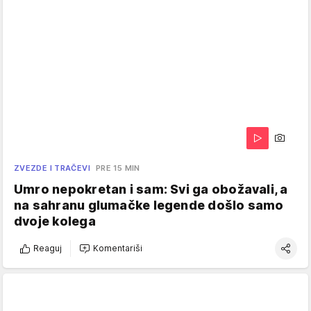
ZVEZDE I TRAČEVI
PRE 15 MIN
Umro nepokretan i sam: Svi ga obožavali, a
na sahranu glumačke legende došlo samo
dvoje kolega
Reaguj
Komentariši