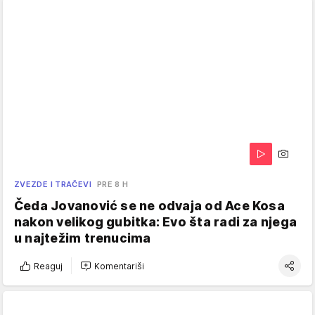
ZVEZDE I TRAČEVI
PRE 8 H
Čeda Jovanović se ne odvaja od Ace Kosa
nakon velikog gubitka: Evo šta radi za njega
u najtežim trenucima
Reaguj
Komentariši