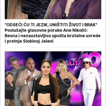
"ODSEĆI ĆU TI JEZIK, UNIŠTITI ŽIVOT I BRAK"
Poslušajte glasovne poruke Ane Nikolić:
Besna i nezaustavljiva uputila brutalne uvrede
i pretnje Slobinoj Jeleni