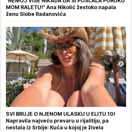
"NEMOJ VIŠE NIKADA DA SI POSLALA PORUKU
MOM RALETU!" Ana Nikolić žestoko napala
ženu Slobe Radanovića
SVI BRUJE O NJENOM ULASKU U ELITU 10!
Napravila najveću prevaru u rijalitiju, pa
nestala iz Srbije: Kuća u kojoj je živela