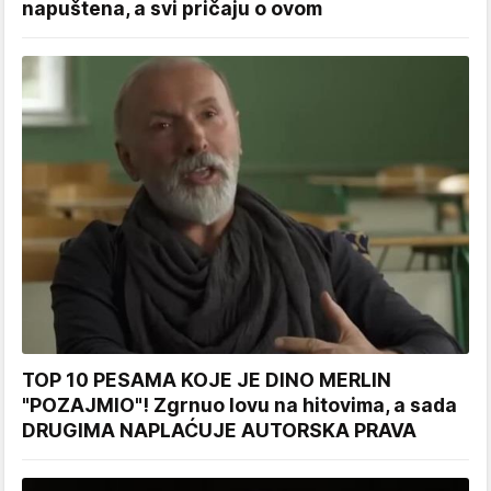
napuštena, a svi pričaju o ovom
TOP 10 PESAMA KOJE JE DINO MERLIN
"POZAJMIO"! Zgrnuo lovu na hitovima, a sada
DRUGIMA NAPLAĆUJE AUTORSKA PRAVA