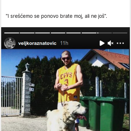
"I srešćemo se ponovo brate moj, ali ne još".