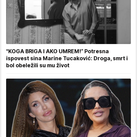
"KOGA BRIGA I AKO UMREM!“ Potresna
ispovest sina Marine Tucaković: Droga, smrt i
bol obeležili su mu život