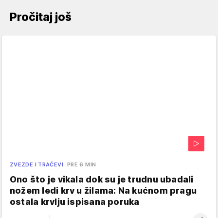
Pročitaj još
ZVEZDE I TRAČEVI
PRE 6 MIN
Ono što je vikala dok su je trudnu ubadali
nožem ledi krv u žilama: Na kućnom pragu
ostala krvlju ispisana poruka