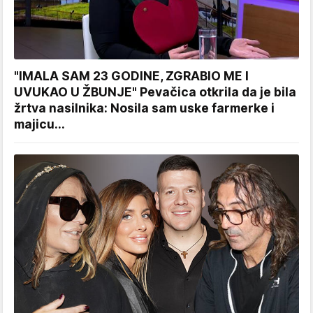
"IMALA SAM 23 GODINE, ZGRABIO ME I
UVUKAO U ŽBUNJE" Pevačica otkrila da je bila
žrtva nasilnika: Nosila sam uske farmerke i
majicu...