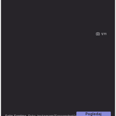
1/11
Pogledaj
Selin Sentino
Foto: Instagram/Screenshot/ccentino