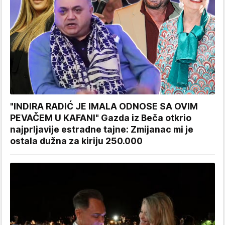
"INDIRA RADIĆ JE IMALA ODNOSE SA OVIM
PEVAČEM U KAFANI" Gazda iz Beča otkrio
najprljavije estradne tajne: Zmijanac mi je
ostala dužna za kiriju 250.000