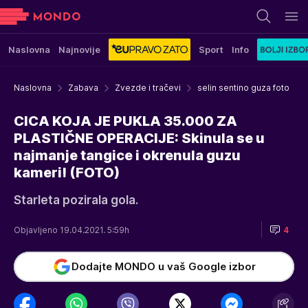
Naslovna
Najnovije
Sport
Info
Naslovna
Zabava
Zvezde i tračevi
selin sentino guza foto
CICA KOJA JE PUKLA 35.000 ZA
PLASTIČNE OPERACIJE: Skinula se u
najmanje tangice i okrenula guzu
kameri! (FOTO)
Starleta pozirala gola.
Objavljeno 19.04.2021. 5:59h
4
Dodajte MONDO u vaš Google izbor