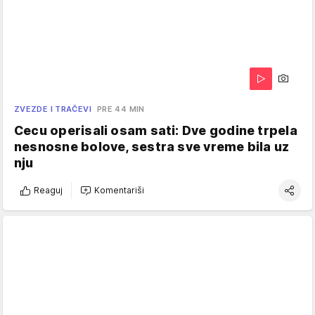
ZVEZDE I TRAČEVI
PRE 44 MIN
Cecu operisali osam sati: Dve godine trpela
nesnosne bolove, sestra sve vreme bila uz
nju
Reaguj
Komentariši