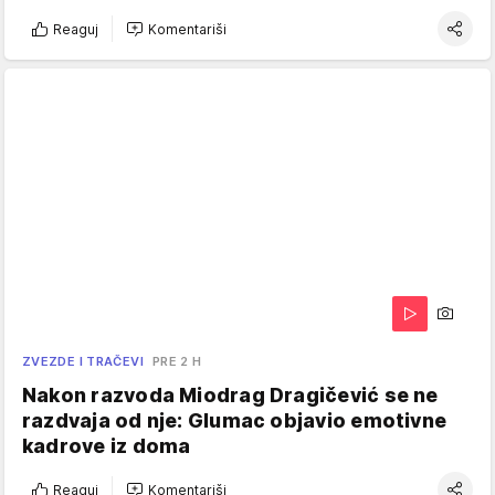
Reaguj
Komentariši
ZVEZDE I TRAČEVI
PRE 2 H
Nakon razvoda Miodrag Dragičević se ne
razdvaja od nje: Glumac objavio emotivne
kadrove iz doma
Reaguj
Komentariši