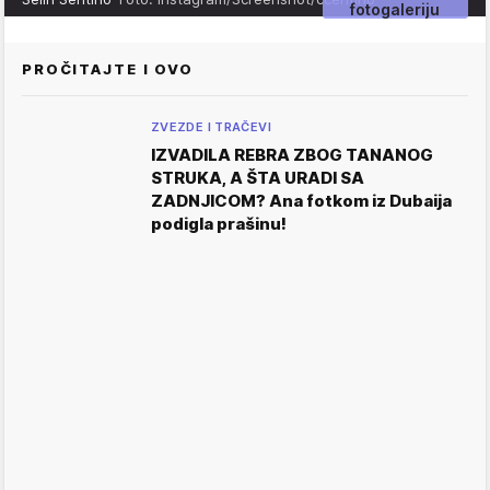
fotogaleriju
PROČITAJTE I OVO
ZVEZDE I TRAČEVI
IZVADILA REBRA ZBOG TANANOG
STRUKA, A ŠTA URADI SA
ZADNJICOM? Ana fotkom iz Dubaija
podigla prašinu!