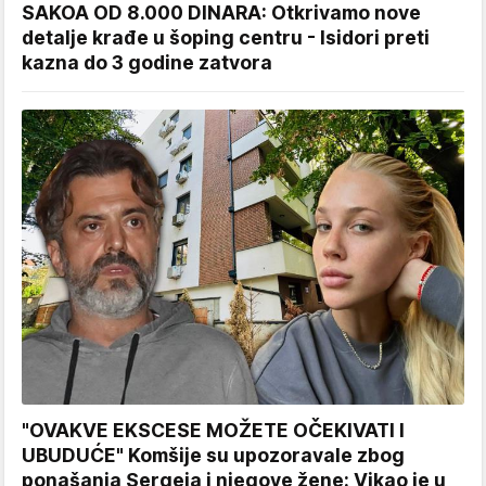
SAKOA OD 8.000 DINARA: Otkrivamo nove
detalje krađe u šoping centru - Isidori preti
kazna do 3 godine zatvora
"OVAKVE EKSCESE MOŽETE OČEKIVATI I
UBUDUĆE" Komšije su upozoravale zbog
ponašanja Sergeja i njegove žene: Vikao je u