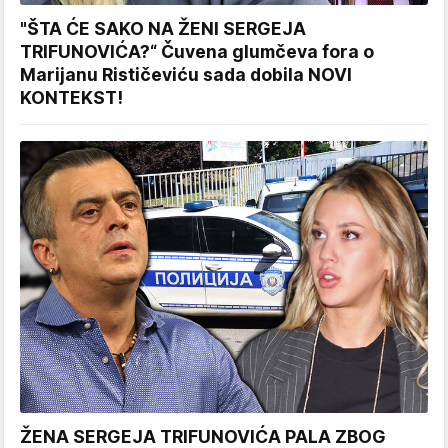
"ŠTA ĆE SAKO NA ŽENI SERGEJA
TRIFUNOVIĆA?“ Čuvena glumčeva fora o
Marijanu Rističeviću sada dobila NOVI
KONTEKST!
ŽENA SERGEJA TRIFUNOVIĆA PALA ZBOG