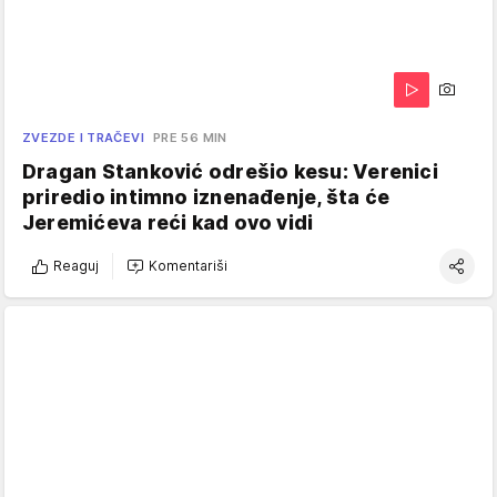
ZVEZDE I TRAČEVI
PRE 56 MIN
Dragan Stanković odrešio kesu: Verenici
priredio intimno iznenađenje, šta će
Jeremićeva reći kad ovo vidi
Reaguj
Komentariši