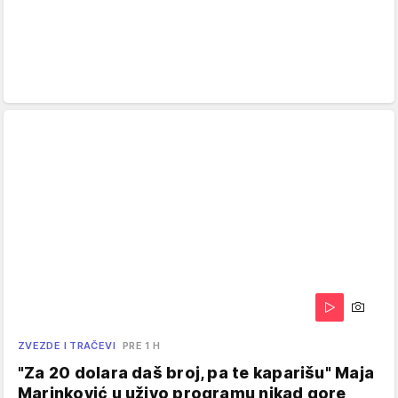
ZVEZDE I TRAČEVI
PRE 1 H
"Za 20 dolara daš broj, pa te kaparišu" Maja
Marinković u uživo programu nikad gore