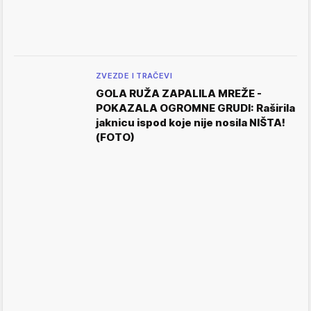
ZVEZDE I TRAČEVI
GOLA RUŽA ZAPALILA MREŽE -
POKAZALA OGROMNE GRUDI: Raširila
jaknicu ispod koje nije nosila NIŠTA!
(FOTO)