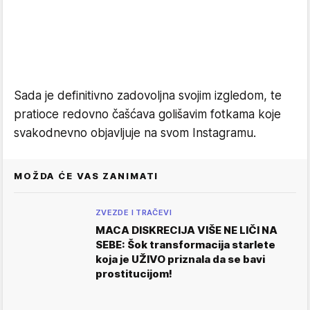
Sada je definitivno zadovoljna svojim izgledom, te
pratioce redovno čašćava golišavim fotkama koje
svakodnevno objavljuje na svom Instagramu.
MOŽDA ĆE VAS ZANIMATI
ZVEZDE I TRAČEVI
MACA DISKRECIJA VIŠE NE LIČI NA
SEBE: Šok transformacija starlete
koja je UŽIVO priznala da se bavi
prostitucijom!