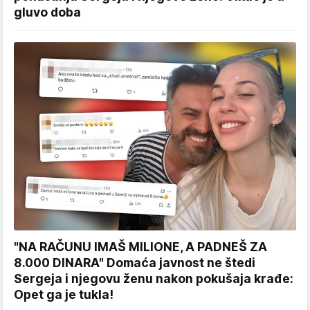
gluvo doba
"NA RAČUNU IMAŠ MILIONE, A PADNEŠ ZA
8.000 DINARA" Domaća javnost ne štedi
Sergeja i njegovu ženu nakon pokušaja krađe:
Opet ga je tukla!