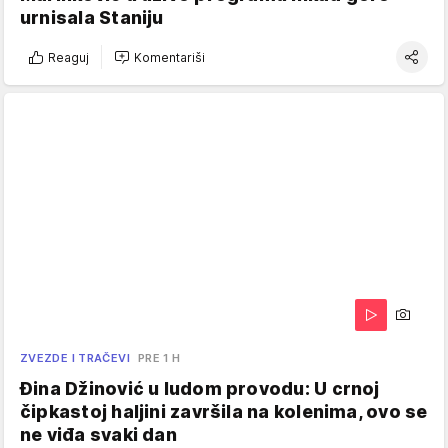
urnisala Staniju
Reaguj
Komentariši
ZVEZDE I TRAČEVI
PRE 1 H
Đina Džinović u ludom provodu: U crnoj
čipkastoj haljini završila na kolenima, ovo se
ne viđa svaki dan