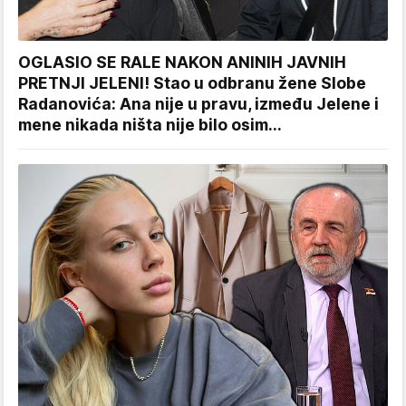
OGLASIO SE RALE NAKON ANINIH JAVNIH
PRETNJI JELENI! Stao u odbranu žene Slobe
Radanovića: Ana nije u pravu, između Jelene i
mene nikada ništa nije bilo osim...