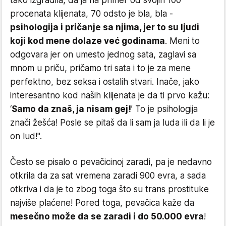
procenata klijenata, 70 odsto je bla, bla -
psihologija i pričanje sa njima, jer to su ljudi
koji kod mene dolaze već godinama
. Meni to
odgovara jer on umesto jednog sata, zaglavi sa
mnom u priču, pričamo tri sata i to je za mene
perfektno, bez seksa i ostalih stvari. Inače, jako
interesantno kod naših klijenata je da ti prvo kažu:
‘
Samo da znaš, ja nisam gej!
’ To je psihologija
znači žešća! Posle se pitaš da li sam ja luda ili da li je
on lud!".
Često se pisalo o pevačicinoj zaradi, pa je nedavno
otkrila da za sat vremena zaradi 900 evra, a sada
otkriva i da je to zbog toga što su trans prostituke
najviše plaćene! Pored toga, pevačica kaže da
mesečno može da se zaradi i do 50.000 evra
!