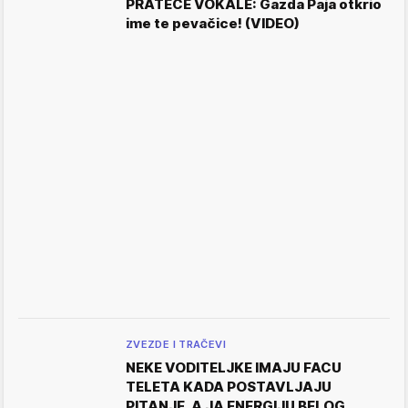
PRATEĆE VOKALE: Gazda Paja otkrio
ime te pevačice! (VIDEO)
ZVEZDE I TRAČEVI
NEKE VODITELJKE IMAJU FACU
TELETA KADA POSTAVLJAJU
PITANJE, A JA ENERGIJU BELOG