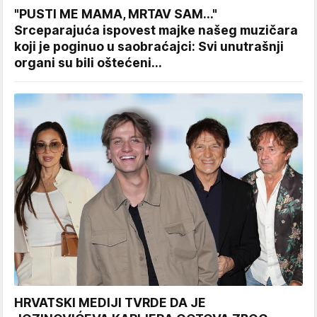
"PUSTI ME MAMA, MRTAV SAM..."
Srceparajuća ispovest majke našeg muzičara
koji je poginuo u saobraćajci: Svi unutrašnji
organi su bili oštećeni...
HRVATSKI MEDIJI TVRDE DA JE