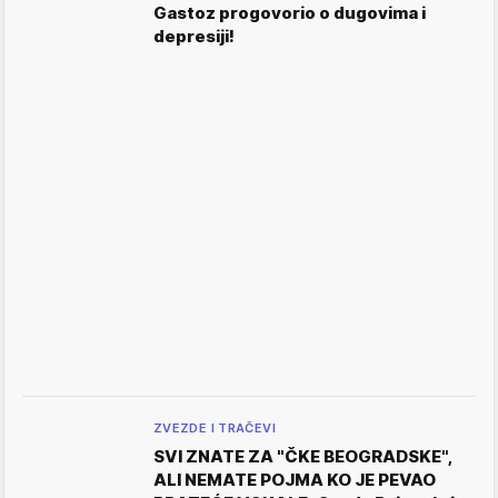
Gastoz progovorio o dugovima i
depresiji!
ZVEZDE I TRAČEVI
SVI ZNATE ZA "ČKE BEOGRADSKE",
ALI NEMATE POJMA KO JE PEVAO