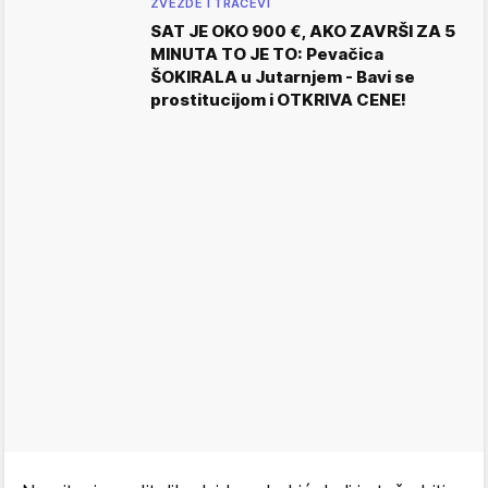
ZVEZDE I TRAČEVI
SAT JE OKO 900 €, AKO ZAVRŠI ZA 5
MINUTA TO JE TO: Pevačica
ŠOKIRALA u Jutarnjem - Bavi se
prostitucijom i OTKRIVA CENE!