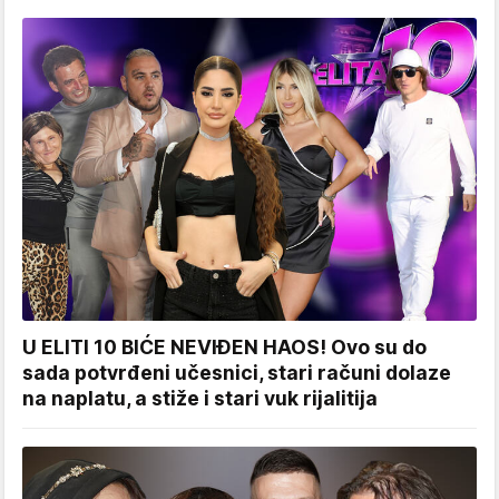
U ELITI 10 BIĆE NEVIĐEN HAOS! Ovo su do
sada potvrđeni učesnici, stari računi dolaze
na naplatu, a stiže i stari vuk rijalitija