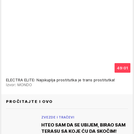
49:01
ELECTRA ELITE: Najskuplja prostitutka je trans prostitutka!
Izvor: MONDO
PROČITAJTE I OVO
ZVEZDE I TRAČEVI
HTEO SAM DA SE UBIJEM, BIRAO SAM
TERASU SA KOJE ĆU DA SKOČIM!