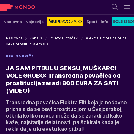
Naslovna
Najnovije
Sport
Info
Naslovna
Zabava
Zvezde i tračevi
elektra elit realna prica
seks prostitucija emisija
REALNA PRIČA
JA SAM PITBUL U SEKSU, MUŠKARCI
VOLE GRUBO: Transrodna pevačica od
prostitucije zaradi 900 EVRA ZA SAT!
(VIDEO)
Transrodna pevačica Elektra Elit koja je nedavno
priznala da se bavi prostitucijom u Švajcarskoj,
otkrila koliko novca može da se zaradi od kako
kaže, najstarije delatnosti, pa šokirala kada je
rekla da je u krevetu kao pitbul!