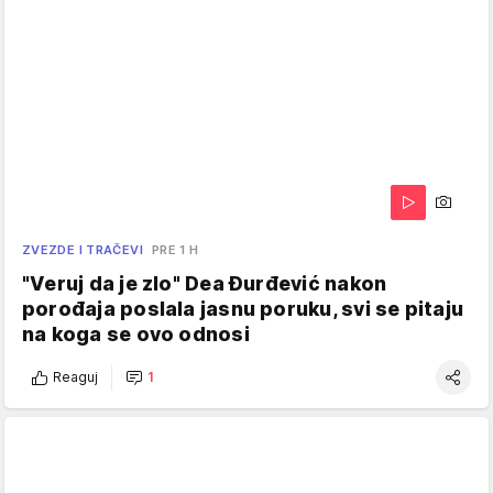
ZVEZDE I TRAČEVI
PRE 1 H
"Veruj da je zlo" Dea Đurđević nakon
porođaja poslala jasnu poruku, svi se pitaju
na koga se ovo odnosi
Reaguj
1