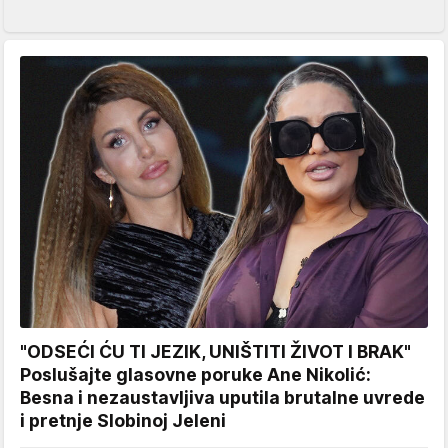
"ODSEĆI ĆU TI JEZIK, UNIŠTITI ŽIVOT I BRAK"
Poslušajte glasovne poruke Ane Nikolić:
Besna i nezaustavljiva uputila brutalne uvrede
i pretnje Slobinoj Jeleni