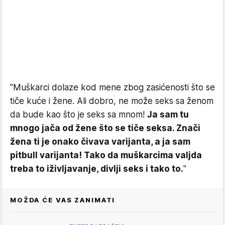
"Muškarci dolaze kod mene zbog zasićenosti što se
tiče kuće i žene. Ali dobro, ne može seks sa ženom
da bude kao što je seks sa mnom!
Ja sam tu
mnogo jača od žene što se tiče seksa. Znači
žena ti je onako čivava varijanta, a ja sam
pitbull varijanta! Tako da muškarcima valjda
treba to iživljavanje, divlji seks i tako to.
"
MOŽDA ĆE VAS ZANIMATI