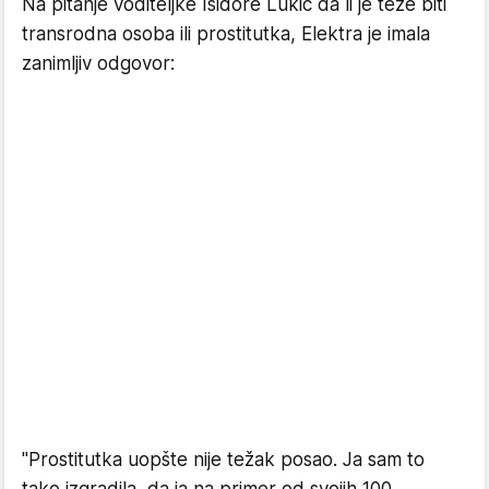
Na pitanje voditeljke Isidore Lukić da li je teže biti
transrodna osoba ili prostitutka, Elektra je imala
zanimljiv odgovor:
"Prostitutka uopšte nije težak posao. Ja sam to
tako izgradila, da ja na primer od svojih 100