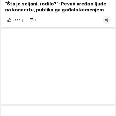
"Šta je seljani, rodilo?": Pevač vređao ljude
na koncertu, publika ga gađala kamenjem
Reaguj
1