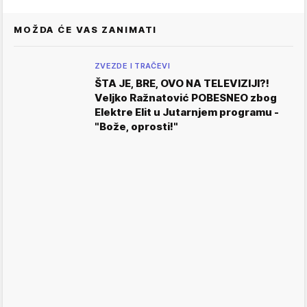
MOŽDA ĆE VAS ZANIMATI
ZVEZDE I TRAČEVI
ŠTA JE, BRE, OVO NA TELEVIZIJI?!
Veljko Ražnatović POBESNEO zbog
Elektre Elit u Jutarnjem programu -
"Bože, oprosti!"