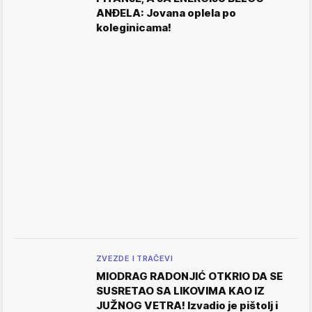
ANĐELA: Jovana oplela po
koleginicama!
ZVEZDE I TRAČEVI
MIODRAG RADONJIĆ OTKRIO DA SE
SUSRETAO SA LIKOVIMA KAO IZ
JUŽNOG VETRA! Izvadio je pištolj i