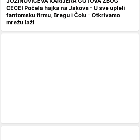
JOZINOVIĆEVA KARIJERA GOTOVA ZBOG
CECE! Počela hajka na Jakova - U sve upleli
fantomsku firmu, Bregu i Čolu - Otkrivamo
mrežu laži