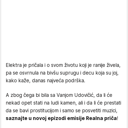
Elektra je pričala i o svom životu koji je ranije živela,
pa se osvrnula na bivšu suprugu i decu koja su joj,
kako kaže, danas najveća podrška.
A zbog čega bi bila sa Vanjom Udovičić, da li će
nekad opet stati na ludi kamen, ali i da li će prestati
da se bavi prostitucijom i samo se posvetiti muzici,
saznajte u novoj epizodi emisije Realna priča
!