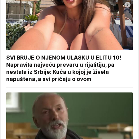
SVI BRUJE O NJENOM ULASKU U ELITU 10!
Napravila najveću prevaru u rijalitiju, pa
nestala iz Srbije: Kuća u kojoj je živela
napuštena, a svi pričaju o ovom