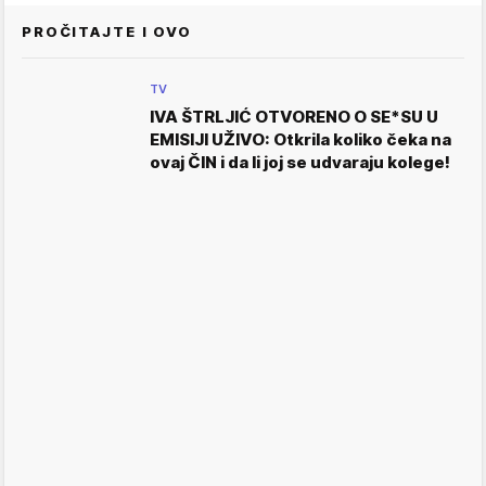
PROČITAJTE I OVO
TV
IVA ŠTRLJIĆ OTVORENO O SE*SU U
EMISIJI UŽIVO: Otkrila koliko čeka na
ovaj ČIN i da li joj se udvaraju kolege!