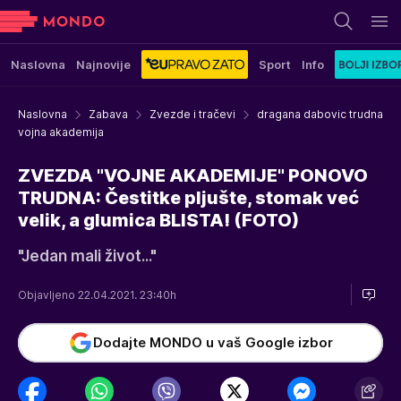
Naslovna
Najnovije
Sport
Info
Naslovna
Zabava
Zvezde i tračevi
dragana dabovic trudna
vojna akademija
ZVEZDA "VOJNE AKADEMIJE" PONOVO
TRUDNA: Čestitke pljušte, stomak već
velik, a glumica BLISTA! (FOTO)
"Jedan mali život..."
Objavljeno 22.04.2021. 23:40h
Dodajte MONDO u vaš Google izbor