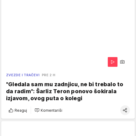
ZVEZDE I TRAČEVI
PRE 2 H
"Gledala sam mu zadnjicu, ne bi trebalo to
da radim": Šarliz Teron ponovo šokirala
izjavom, ovog puta o kolegi
Reaguj
Komentariši