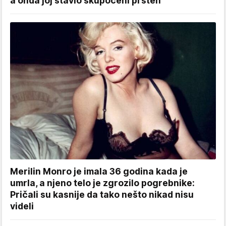
a onda joj stavio skupoceni prsten
Merilin Monro je imala 36 godina kada je
umrla, a njeno telo je zgrozilo pogrebnike:
Pričali su kasnije da tako nešto nikad nisu
videli