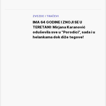
ZVEZDE I TRAČEVI
IMA 64 GODINE I ZNOJI SE U
TERETANI: Mirjana Karanović
oduševila sve u "Porodici", sada i u
helankama dok diže tegove!