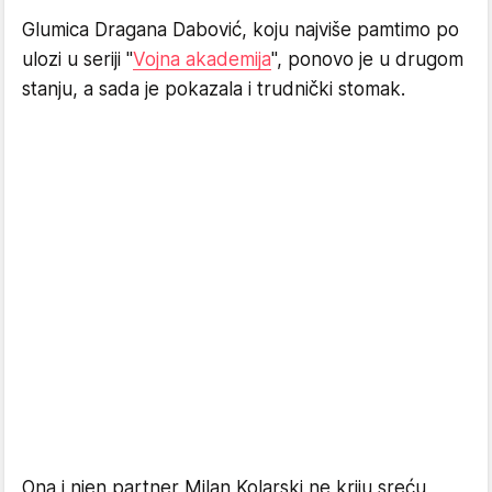
Glumica Dragana Dabović, koju najviše pamtimo po
ulozi u seriji "
Vojna akademija
", ponovo je u drugom
stanju, a sada je pokazala i trudnički stomak.
Ona i njen partner Milan Kolarski ne kriju sreću