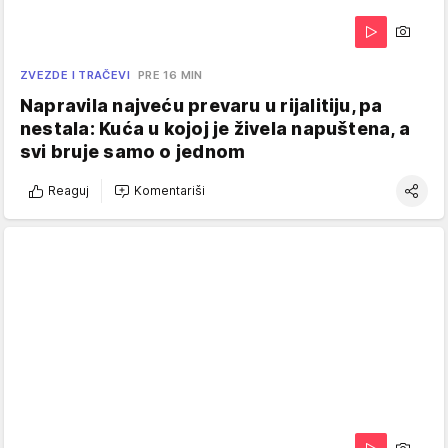
ZVEZDE I TRAČEVI
PRE 16 MIN
Napravila najveću prevaru u rijalitiju, pa
nestala: Kuća u kojoj je živela napuštena, a
svi bruje samo o jednom
Reaguj
Komentariši