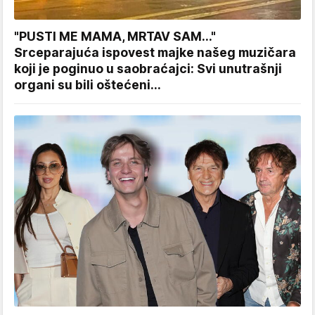
"PUSTI ME MAMA, MRTAV SAM..."
Srceparajuća ispovest majke našeg muzičara
koji je poginuo u saobraćajci: Svi unutrašnji
organi su bili oštećeni...