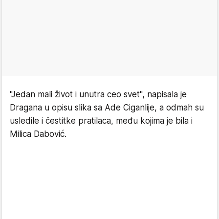
"Jedan mali život i unutra ceo svet", napisala je
Dragana u opisu slika sa Ade Ciganlije, a odmah su
usledile i čestitke pratilaca, među kojima je bila i
Milica Dabović.