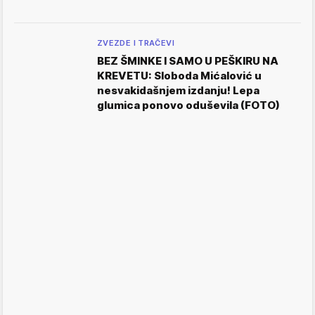
ZVEZDE I TRAČEVI
BEZ ŠMINKE I SAMO U PEŠKIRU NA
KREVETU: Sloboda Mićalović u
nesvakidašnjem izdanju! Lepa
glumica ponovo oduševila (FOTO)