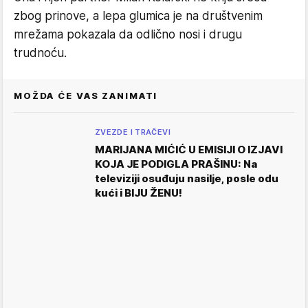
zbog prinove, a lepa glumica je na društvenim
mrežama pokazala da odlično nosi i drugu
trudnoću.
MOŽDA ĆE VAS ZANIMATI
ZVEZDE I TRAČEVI
MARIJANA MIĆIĆ U EMISIJI O IZJAVI
KOJA JE PODIGLA PRAŠINU: Na
televiziji osuđuju nasilje, posle odu
kući i BIJU ŽENU!