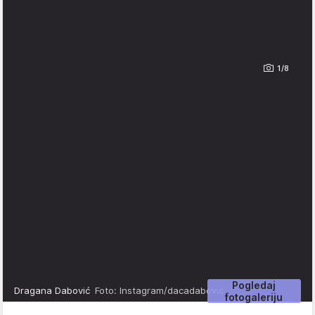
1/8
Pogledaj
Dragana Dabović
Foto: Instagram/dacadabovic
fotogaleriju