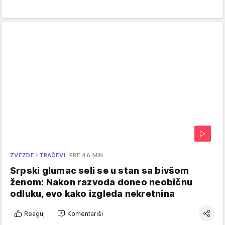
ZVEZDE I TRAČEVI
PRE 46 MIN
Srpski glumac seli se u stan sa bivšom
ženom: Nakon razvoda doneo neobičnu
odluku, evo kako izgleda nekretnina
Reaguj
Komentariši