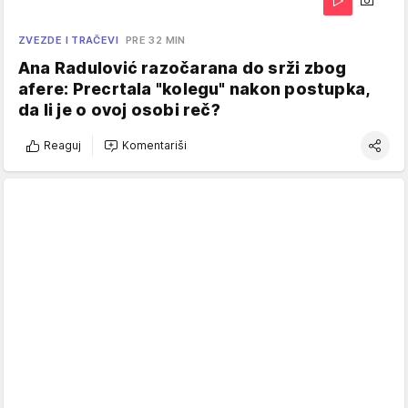
ZVEZDE I TRAČEVI
PRE 32 MIN
Ana Radulović razočarana do srži zbog
afere: Precrtala "kolegu" nakon postupka,
da li je o ovoj osobi reč?
Reaguj
Komentariši