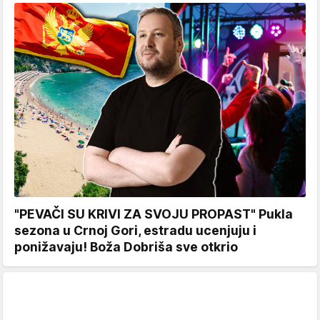
"PEVAČI SU KRIVI ZA SVOJU PROPAST" Pukla
sezona u Crnoj Gori, estradu ucenjuju i
ponižavaju! Boža Dobriša sve otkrio