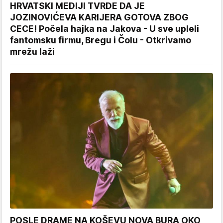
HRVATSKI MEDIJI TVRDE DA JE
JOZINOVIĆEVA KARIJERA GOTOVA ZBOG
CECE! Počela hajka na Jakova - U sve upleli
fantomsku firmu, Bregu i Čolu - Otkrivamo
mrežu laži
POSLE DRAME NA KOŠEVU NOVA BURA OKO