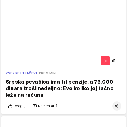
ZVEZDE I TRAČEVI
PRE 3 MIN
Srpska pevačica ima tri penzije, a 73.000
dinara troši nedeljno: Evo koliko joj tačno
leže na računa
Reaguj
Komentariši