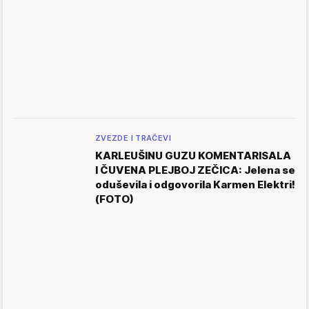
ZVEZDE I TRAČEVI
KARLEUŠINU GUZU KOMENTARISALA
I ČUVENA PLEJBOJ ZEČICA: Jelena se
oduševila i odgovorila Karmen Elektri!
(FOTO)