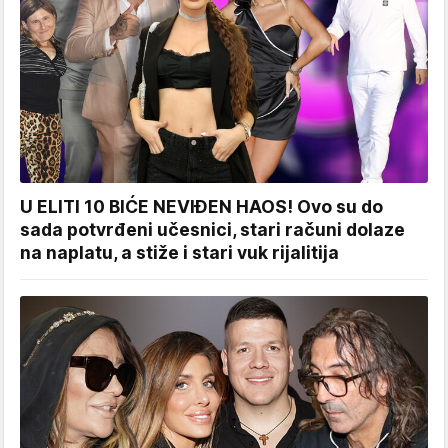
U ELITI 10 BIĆE NEVIĐEN HAOS! Ovo su do
sada potvrđeni učesnici, stari računi dolaze
na naplatu, a stiže i stari vuk rijalitija