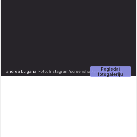
Pogledaj
andrea bulgaria
Foto: Instagram/screenshot/andreabulgaria
fotogaleriju