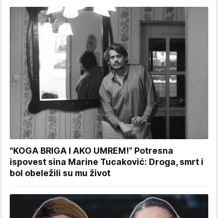
"KOGA BRIGA I AKO UMREM!“ Potresna
ispovest sina Marine Tucaković: Droga, smrt i
bol obeležili su mu život