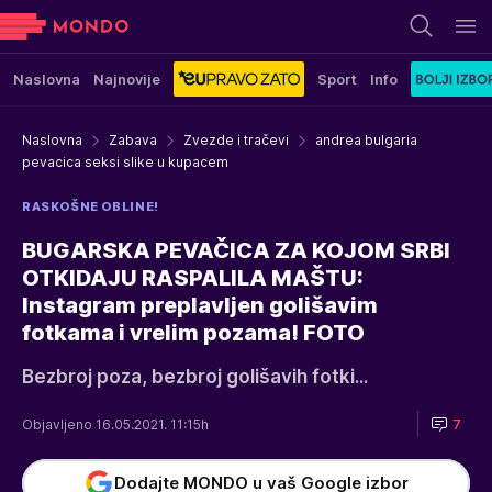
Naslovna
Najnovije
Sport
Info
Naslovna
Zabava
Zvezde i tračevi
andrea bulgaria
pevacica seksi slike u kupacem
RASKOŠNE OBLINE!
BUGARSKA PEVAČICA ZA KOJOM SRBI
OTKIDAJU RASPALILA MAŠTU:
Instagram preplavljen golišavim
fotkama i vrelim pozama! FOTO
Bezbroj poza, bezbroj golišavih fotki...
Objavljeno 16.05.2021. 11:15h
7
Dodajte MONDO u vaš Google izbor