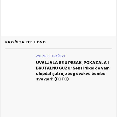
PROČITAJTE I OVO
ZVEZDE I TRAČEVI
UVALJALA SE U PESAK, POKAZALA I
BRUTALNU GUZU: Seksi Nikol će vam
ulepšati jutro, zbog ovakve bombe
sve gori! (FOTO)