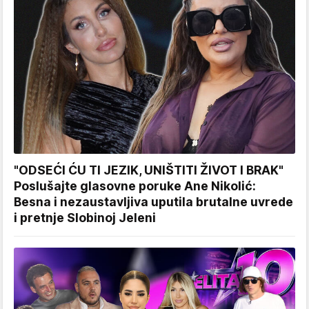
"ODSEĆI ĆU TI JEZIK, UNIŠTITI ŽIVOT I BRAK"
Poslušajte glasovne poruke Ane Nikolić:
Besna i nezaustavljiva uputila brutalne uvrede
i pretnje Slobinoj Jeleni