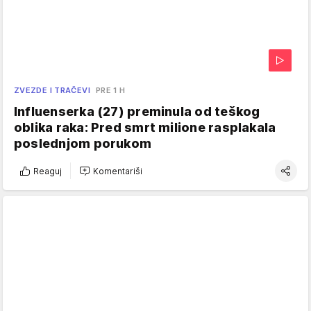
ZVEZDE I TRAČEVI
PRE 1 H
Influenserka (27) preminula od teškog
oblika raka: Pred smrt milione rasplakala
poslednjom porukom
Reaguj
Komentariši