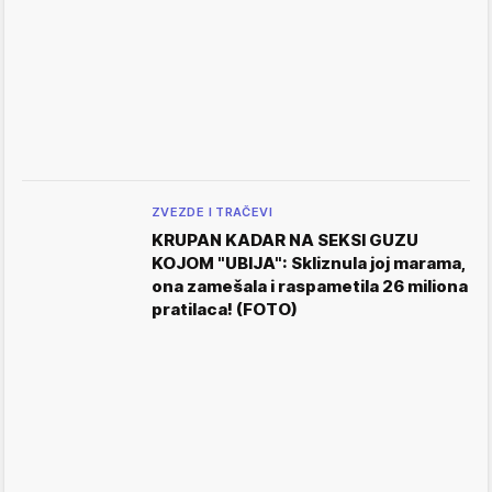
ZVEZDE I TRAČEVI
KRUPAN KADAR NA SEKSI GUZU
KOJOM "UBIJA": Skliznula joj marama,
ona zamešala i raspametila 26 miliona
pratilaca! (FOTO)