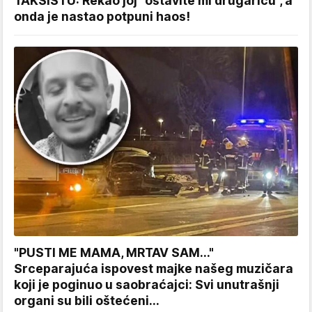
TAKSISTU: Rekao joj "ostavite mi drugaricu", a
onda je nastao potpuni haos!
"PUSTI ME MAMA, MRTAV SAM..."
Srceparajuća ispovest majke našeg muzičara
koji je poginuo u saobraćajci: Svi unutrašnji
organi su bili oštećeni...