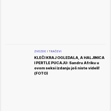
ZVEZDE I TRAČEVI
KLEČI KRAJ OGLEDALA, A HALJINICA
I PERTLE PUCAJU: Sandru Afriku u
ovom seksi izdanju još niste videli!
(FOTO)