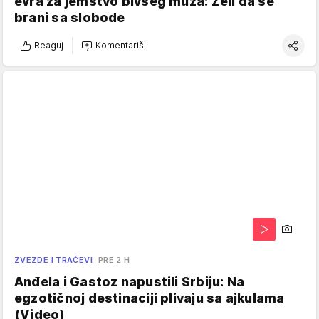
evra za jemstvo bivšeg muža: Želi da se
brani sa slobode
Reaguj
Komentariši
ZVEZDE I TRAČEVI
PRE 2 H
Anđela i Gastoz napustili Srbiju: Na
egzotičnoj destinaciji plivaju sa ajkulama
(Video)