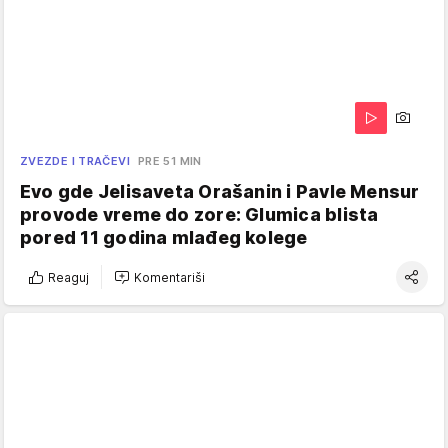
ZVEZDE I TRAČEVI
PRE 51 MIN
Evo gde Jelisaveta Orašanin i Pavle Mensur
provode vreme do zore: Glumica blista
pored 11 godina mlađeg kolege
Reaguj
Komentariši