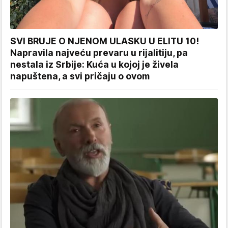
SVI BRUJE O NJENOM ULASKU U ELITU 10!
Napravila najveću prevaru u rijalitiju, pa
nestala iz Srbije: Kuća u kojoj je živela
napuštena, a svi pričaju o ovom