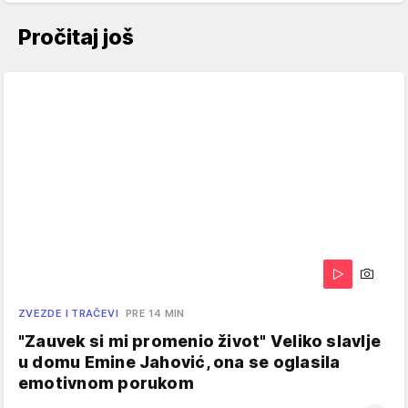
Pročitaj još
ZVEZDE I TRAČEVI
PRE 14 MIN
"Zauvek si mi promenio život" Veliko slavlje
u domu Emine Jahović, ona se oglasila
emotivnom porukom