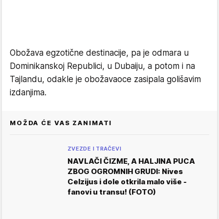
Obožava egzotične destinacije, pa je odmara u
Dominikanskoj Republici, u Dubaiju, a potom i na
Tajlandu, odakle je obožavaoce zasipala golišavim
izdanjima.
MOŽDA ĆE VAS ZANIMATI
ZVEZDE I TRAČEVI
NAVLAČI ČIZME, A HALJINA PUCA
ZBOG OGROMNIH GRUDI: Nives
Celzijus i dole otkrila malo više -
fanovi u transu! (FOTO)