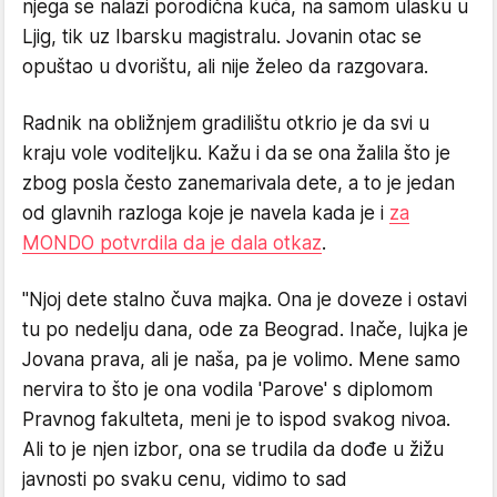
njega se nalazi porodična kuća, na samom ulasku u
Ljig, tik uz Ibarsku magistralu. Jovanin otac se
opuštao u dvorištu, ali nije želeo da razgovara.
Radnik na obližnjem gradilištu otkrio je da svi u
kraju vole voditeljku. Kažu i da se ona žalila što je
zbog posla često zanemarivala dete, a to je jedan
od glavnih razloga koje je navela kada je i
za
MONDO potvrdila da je dala otkaz
.
"Njoj dete stalno čuva majka. Ona je doveze i ostavi
tu po nedelju dana, ode za Beograd. Inače, lujka je
Jovana prava, ali je naša, pa je volimo. Mene samo
nervira to što je ona vodila 'Parove' s diplomom
Pravnog fakulteta, meni je to ispod svakog nivoa.
Ali to je njen izbor, ona se trudila da dođe u žižu
javnosti po svaku cenu, vidimo to sad