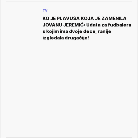
TV
KO JE PLAVUŠA KOJA JE ZAMENILA
JOVANU JEREMIĆ: Udata za fudbalera
s kojim ima dvoje dece, ranije
izgledala drugačije!