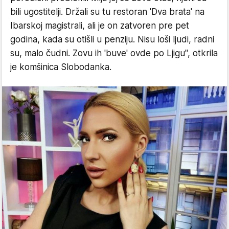
bili ugostitelji. Držali su tu restoran 'Dva brata' na
Ibarskoj magistrali, ali je on zatvoren pre pet
godina, kada su otišli u penziju. Nisu loši ljudi, radni
su, malo čudni. Zovu ih 'buve' ovde po Ljigu", otkrila
je komšinica Slobodanka.