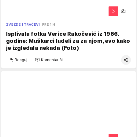
ZVEZDE I TRAČEVI
PRE 1 H
Isplivala fotka Verice Rakočević iz 1966.
godine: Muškarci ludeli za za njom, evo kako
je izgledala nekada (Foto)
Reaguj
Komentariši