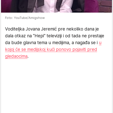
Foto: YouTube/Amigshow
Voditeljka Jovana Jeremić pre nekoliko dana je
dala otkaz na "Hepi" televiziji i od tada ne prestaje
da bude glavna tema u medijima, a nagađa se i
u
kojoj će se medijskoj kući ponovo pojaviti pred
gledaocima
.