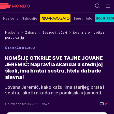
Naslovna
Najnovije
Sport
Info
Naslovna
Zabava
Zvezde i tračevi
jovana jeremic otkaz
porodica ljig
ŠTA KAŽU U LJIGU
KOMŠIJE OTKRILE SVE TAJNE JOVANE
JEREMIĆ: Napravila skandal u srednjoj
školi, ima brata i sestru, htela da bude
slavna!
Jovana Jeremić, kako kažu, ima starijeg brata i
sestru, iako ih nikada nije pominjala u javnosti.
Objavljeno 02.06.2021. 17:52h
2