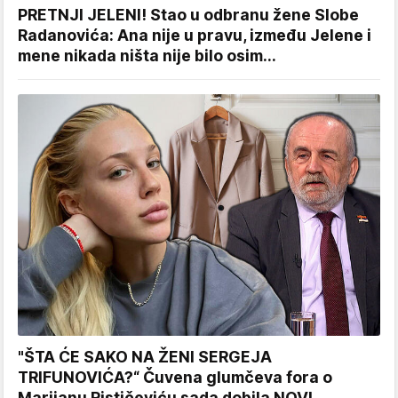
PRETNJI JELENI! Stao u odbranu žene Slobe
Radanovića: Ana nije u pravu, između Jelene i
mene nikada ništa nije bilo osim...
"ŠTA ĆE SAKO NA ŽENI SERGEJA
TRIFUNOVIĆA?“ Čuvena glumčeva fora o
Marijanu Rističeviću sada dobila NOVI