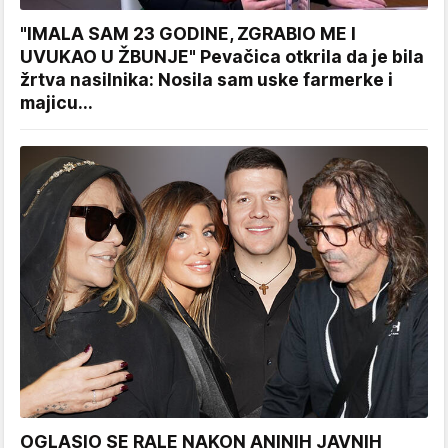
"IMALA SAM 23 GODINE, ZGRABIO ME I
UVUKAO U ŽBUNJE" Pevačica otkrila da je bila
žrtva nasilnika: Nosila sam uske farmerke i
majicu...
OGLASIO SE RALE NAKON ANINIH JAVNIH