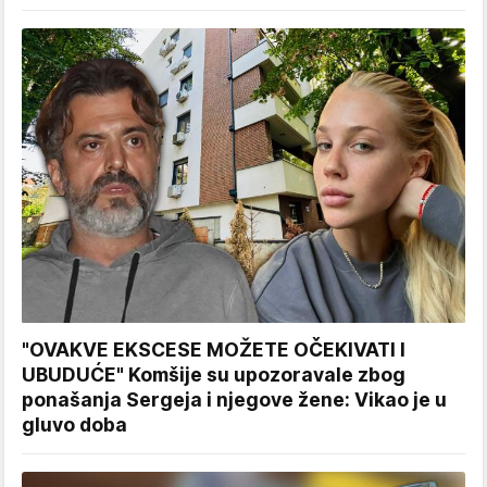
"OVAKVE EKSCESE MOŽETE OČEKIVATI I
UBUDUĆE" Komšije su upozoravale zbog
ponašanja Sergeja i njegove žene: Vikao je u
gluvo doba