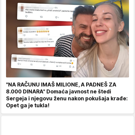
"NA RAČUNU IMAŠ MILIONE, A PADNEŠ ZA
8.000 DINARA" Domaća javnost ne štedi
Sergeja i njegovu ženu nakon pokušaja krađe:
Opet ga je tukla!