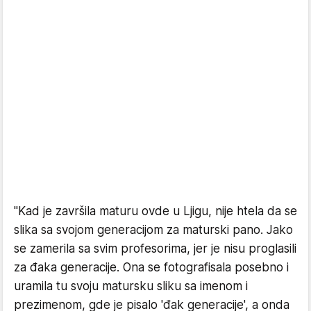
"Kad je završila maturu ovde u Ljigu, nije htela da se
slika sa svojom generacijom za maturski pano. Jako
se zamerila sa svim profesorima, jer je nisu proglasili
za đaka generacije. Ona se fotografisala posebno i
uramila tu svoju matursku sliku sa imenom i
prezimenom, gde je pisalo 'đak generacije', a onda