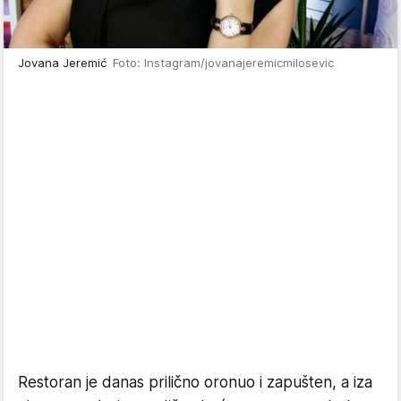
Jovana Jeremić
Foto: Instagram/jovanajeremicmilosevic
Restoran je danas prilično oronuo i zapušten, a iza