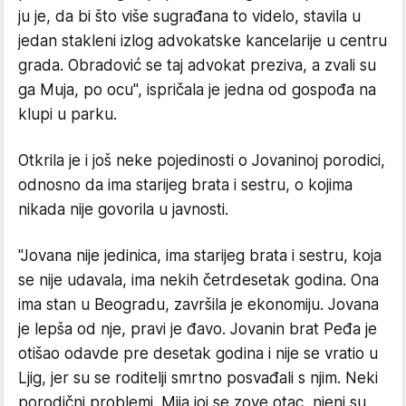
ju je, da bi što više sugrađana to videlo, stavila u
jedan stakleni izlog advokatske kancelarije u centru
grada. Obradović se taj advokat preziva, a zvali su
ga Muja, po ocu", ispričala je jedna od gospođa na
klupi u parku.
Otkrila je i još neke pojedinosti o Jovaninoj porodici,
odnosno da ima starijeg brata i sestru, o kojima
nikada nije govorila u javnosti.
"Jovana nije jedinica, ima starijeg brata i sestru, koja
se nije udavala, ima nekih četrdesetak godina. Ona
ima stan u Beogradu, završila je ekonomiju. Jovana
je lepša od nje, pravi je đavo. Jovanin brat Peđa je
otišao odavde pre desetak godina i nije se vratio u
Ljig, jer su se roditelji smrtno posvađali s njim. Neki
porodični problemi. Mija joj se zove otac, njeni su