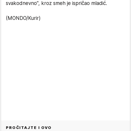
svakodnevno", kroz smeh je ispričao mladić.
(MONDO/Kurir)
PROČITAJTE I OVO