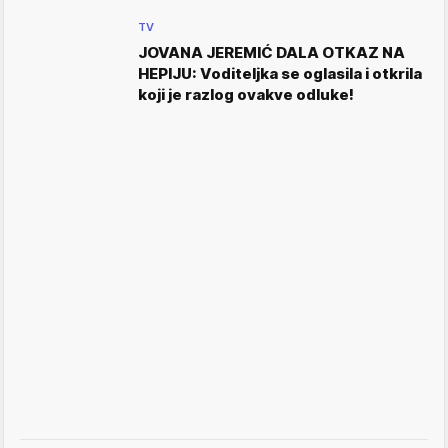
TV
JOVANA JEREMIĆ DALA OTKAZ NA
HEPIJU: Voditeljka se oglasila i otkrila
koji je razlog ovakve odluke!