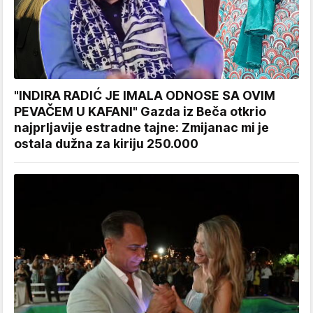
"INDIRA RADIĆ JE IMALA ODNOSE SA OVIM
PEVAČEM U KAFANI" Gazda iz Beča otkrio
najprljavije estradne tajne: Zmijanac mi je
ostala dužna za kiriju 250.000