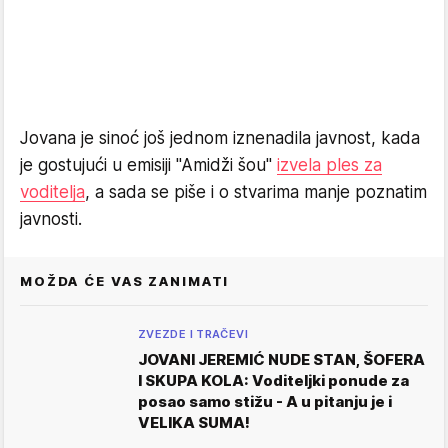
Jovana je sinoć još jednom iznenadila javnost, kada
je gostujući u emisiji "Amidži šou"
izvela ples za
voditelja
, a sada se piše i o stvarima manje poznatim
javnosti.
MOŽDA ĆE VAS ZANIMATI
ZVEZDE I TRAČEVI
JOVANI JEREMIĆ NUDE STAN, ŠOFERA
I SKUPA KOLA: Voditeljki ponude za
posao samo stižu - A u pitanju je i
VELIKA SUMA!