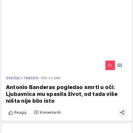
ZVEZDE I TRAČEVI
PRE 32 MIN
Antonio Banderas pogledao smrti u oči:
Ljubavnica mu spasila život, od tada više
ništa nije bilo isto
Reaguj
Komentariši