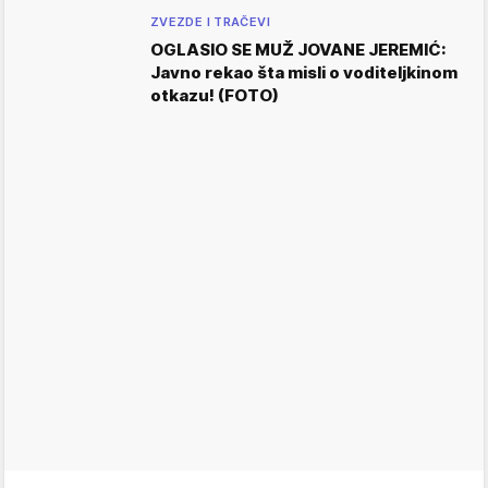
ZVEZDE I TRAČEVI
OGLASIO SE MUŽ JOVANE JEREMIĆ:
Javno rekao šta misli o voditeljkinom
otkazu! (FOTO)