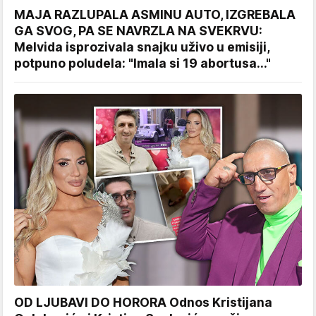
MAJA RAZLUPALA ASMINU AUTO, IZGREBALA
GA SVOG, PA SE NAVRZLA NA SVEKRVU:
Melvida isprozivala snajku uživo u emisiji,
potpuno poludela: "Imala si 19 abortusa..."
OD LJUBAVI DO HORORA Odnos Kristijana