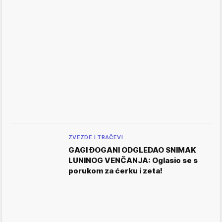
ZVEZDE I TRAČEVI
GAGI ĐOGANI ODGLEDAO SNIMAK
LUNINOG VENČANJA: Oglasio se s
porukom za ćerku i zeta!