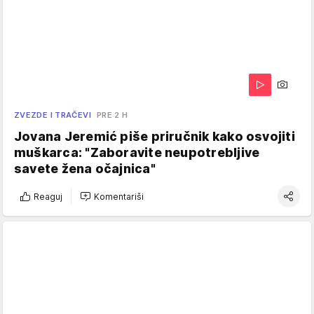
ZVEZDE I TRAČEVI
PRE 2 H
Jovana Jeremić piše priručnik kako osvojiti
muškarca: "Zaboravite neupotrebljive
savete žena očajnica"
Reaguj
Komentariši