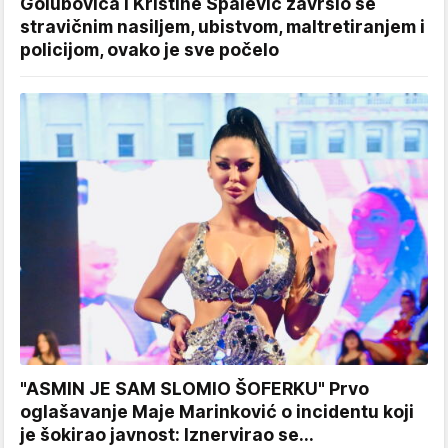
Golubovića i Kristine Spalević završio se
stravičnim nasiljem, ubistvom, maltretiranjem i
policijom, ovako je sve počelo
"ASMIN JE SAM SLOMIO ŠOFERKU" Prvo
oglašavanje Maje Marinković o incidentu koji
je šokirao javnost: Iznervirao se...