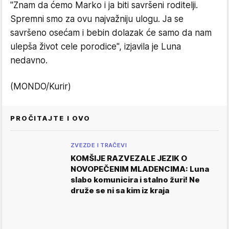
"Znam da ćemo Marko i ja biti savršeni roditelji.
Spremni smo za ovu najvažniju ulogu. Ja se
savršeno osećam i bebin dolazak će samo da nam
ulepša život cele porodice", izjavila je Luna
nedavno.
(MONDO/Kurir)
PROČITAJTE I OVO
ZVEZDE I TRAČEVI
KOMŠIJE RAZVEZALE JEZIK O
NOVOPEČENIM MLADENCIMA: Luna
slabo komunicira i stalno žuri! Ne
druže se ni sa kim iz kraja