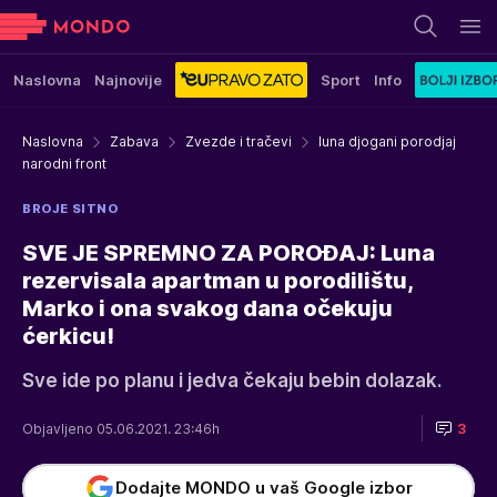
Naslovna
Najnovije
Sport
Info
Naslovna
Zabava
Zvezde i tračevi
luna djogani porodjaj
narodni front
BROJE SITNO
SVE JE SPREMNO ZA POROĐAJ: Luna
rezervisala apartman u porodilištu,
Marko i ona svakog dana očekuju
ćerkicu!
Sve ide po planu i jedva čekaju bebin dolazak.
Objavljeno 05.06.2021. 23:46h
3
Dodajte MONDO u vaš Google izbor