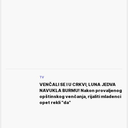
TV
VENČALI SE I U CRKVI, LUNA JEDVA
NAVUKLA BURMU! Nakon provaljenog
opštinskog venčanja, rijaliti mladenci
opet rekli "da"