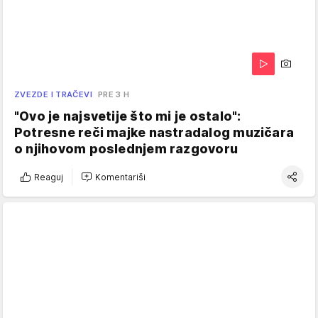
ZVEZDE I TRAČEVI
PRE 3 H
"Ovo je najsvetije što mi je ostalo":
Potresne reči majke nastradalog muzičara
o njihovom poslednjem razgovoru
Reaguj
Komentariši