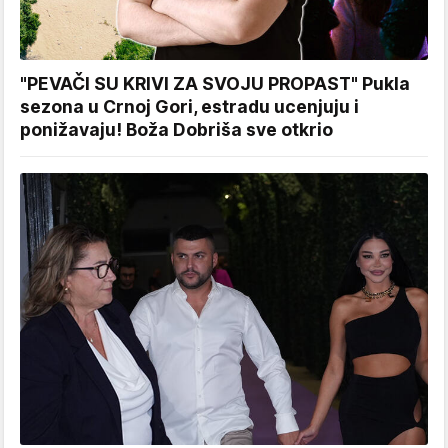
"PEVAČI SU KRIVI ZA SVOJU PROPAST" Pukla
sezona u Crnoj Gori, estradu ucenjuju i
ponižavaju! Boža Dobriša sve otkrio