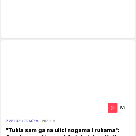
ZVEZDE I TRAČEVI
PRE 3 H
"Tukla sam ga na ulici nogama i rukama":