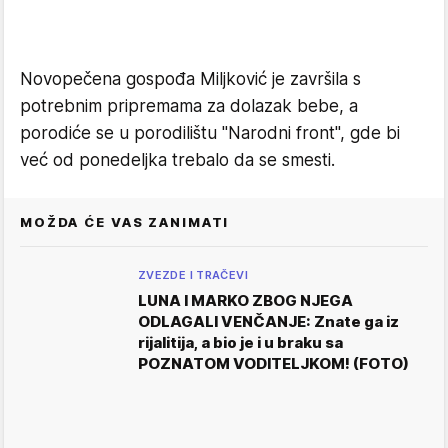
Novopečena gospođa Miljković je završila s
potrebnim pripremama za dolazak bebe, a
porodiće se u porodilištu "Narodni front", gde bi
već od ponedeljka trebalo da se smesti.
MOŽDA ĆE VAS ZANIMATI
ZVEZDE I TRAČEVI
LUNA I MARKO ZBOG NJEGA
ODLAGALI VENČANJE: Znate ga iz
rijalitija, a bio je i u braku sa
POZNATOM VODITELJKOM! (FOTO)