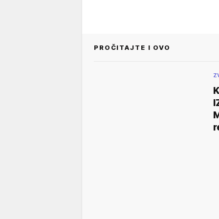
PROČITAJTE I OVO
Z
I
M
r