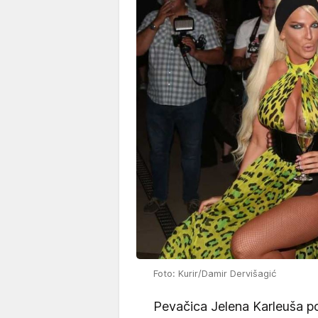
Foto: Kurir/Damir Dervišagić
Pevačica Jelena Karleuša po