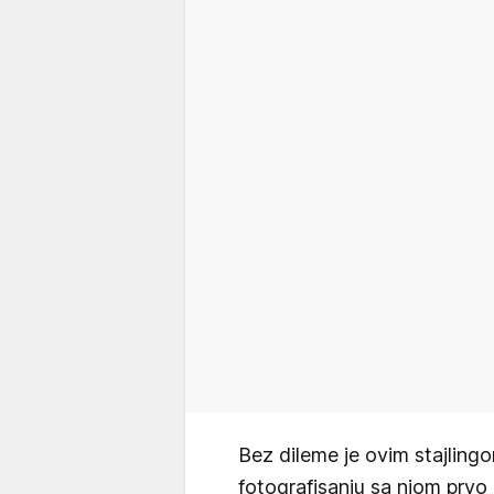
Bez dileme je ovim stajlingom 
fotografisanju sa njom prvo