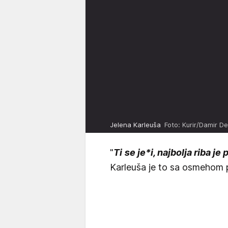
Jelena Karleuša
Foto: Kurir/Damir De
"
Ti se je*i, najbolja riba j
Karleuša je to sa osmehom p