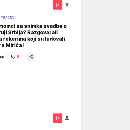
 TRAČEVI
 momci sa snimka svadbe o
uji Srbija? Razgovarali
 rokerima koji su ludovali
ra Mirića!
uj
6