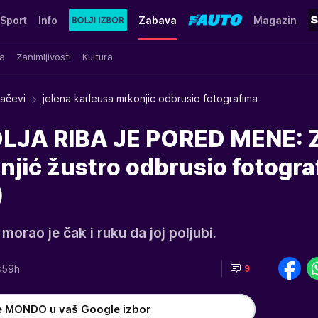
Sport
Info
Zabava
Magazin
a
Zanimljivosti
Kultura
račevi
jelena karleusa mrkonjic odbrusio fotografima
OLJA RIBA JE PORED MENE: 
njić žustro odbrusio fotogr
)
morao je čak i ruku da joj poljubi.
:59h
9
e MONDO u vaš Google izbor