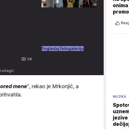
onima 
promo
Reag
Pogledaj fotogaleriju
1/5
rvišagić
e pored mene
", rekao je Mrkonjić, a
rihvatila.
MUZIKA
Spotov
uznemi
jezive
dečijo