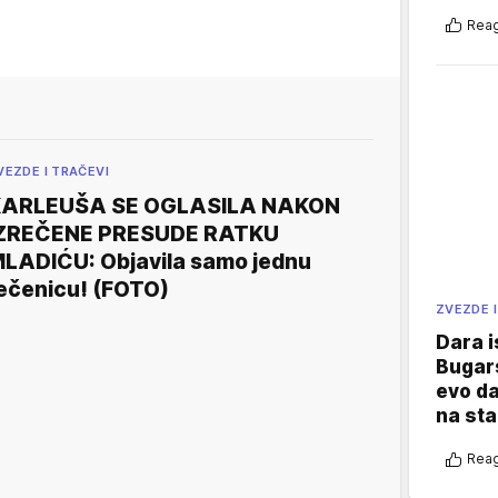
Reag
VEZDE I TRAČEVI
KARLEUŠA SE OGLASILA NAKON
ZREČENE PRESUDE RATKU
LADIĆU: Objavila samo jednu
ečenicu! (FOTO)
ZVEZDE I
Dara i
Bugars
evo da
na sta
Reag