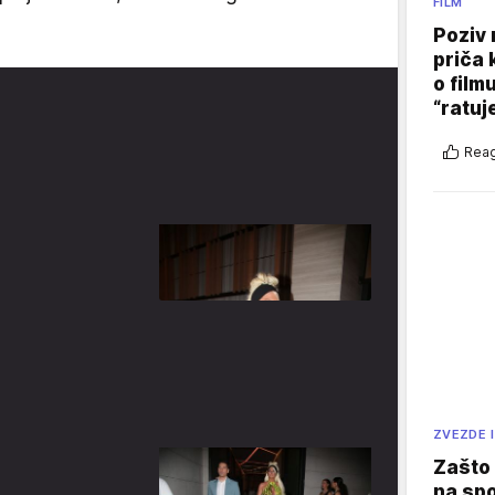
FILM
Poziv 
priča 
o film
“ratuj
Reag
ZVEZDE I
Zašto 
na sp