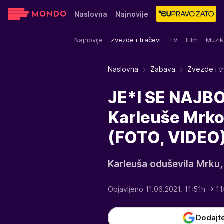
Naslovna
Najnovije
Najnovije
Zvezde i tračevi
TV
Film
Muzik
Sensa
Stvar ukusa
Yumama
Naslovna
Zabava
Zvezde i t
JE*I SE NAJB
Karleuše Mrko
(FOTO, VIDEO
Karleuša oduševila Mrku, 
Objavljeno 11.06.2021. 11:51h
→ 11
Dodajt