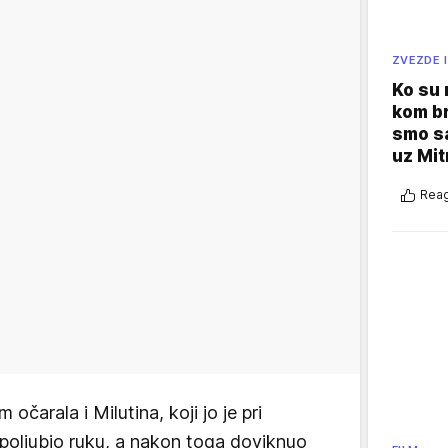
ZVEZDE I
Ko su
kom br
smo sa
uz Mit
Reag
očarala i Milutina, koji jo je pri
 poljubio ruku, a nakon toga doviknuo