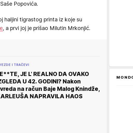
 Saše Popovića.
 haljini tigrastog printa iz koje su
ge
, a prvi joj je prišao Milutin Mrkonjić.
VEZDE I TRAČEVI
E**TE, JE L' REALNO DA OVAKO
MOND
ZGLEDA U 42. GODINI? Nakon
vreda na račun Baje Malog Knindže,
KARLEUŠA NAPRAVILA HAOS