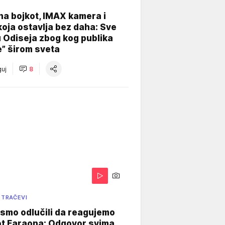
na bojkot, IMAX kamera i
koja ostavlja bez daha: Sve
u Odiseja zbog kog publika
e” širom sveta
uj
8
 TRAČEVI
smo odlučili da reagujemo
ot Faraona: Odgovor svima