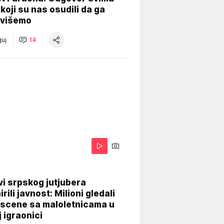
koji su nas osudili da ga
višemo
uj
14
i srpskog jutjubera
rili javnost: Milioni gledali
 scene sa maloletnicama u
j igraonici