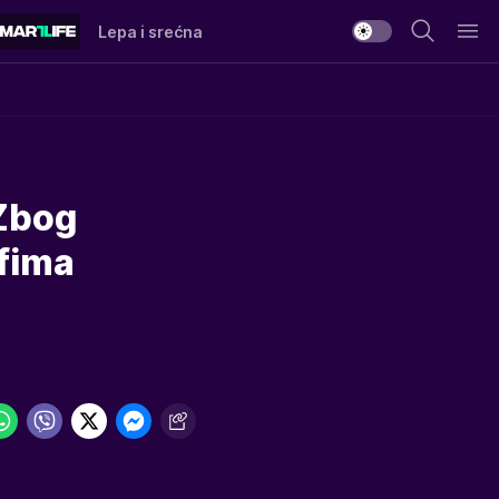
Lepa i srećna
Zbog
afima