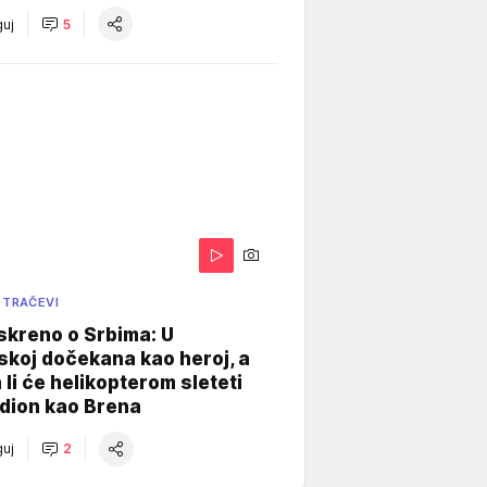
uj
5
 TRAČEVI
skreno o Srbima: U
koj dočekana kao heroj, a
 li će helikopterom sleteti
dion kao Brena
uj
2