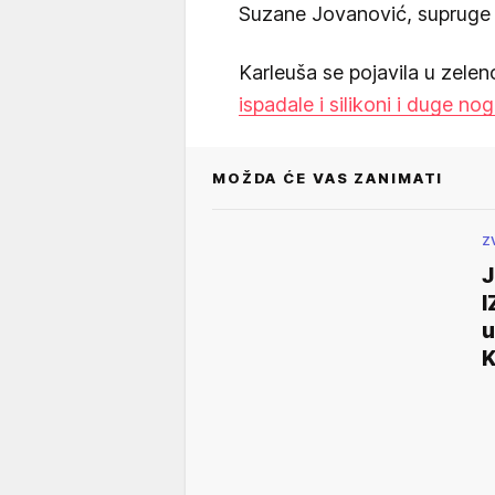
Suzane Jovanović, supruge
Karleuša se pojavila u zelenoj
ispadale i silikoni i duge no
MOŽDA ĆE VAS ZANIMATI
Z
J
I
u