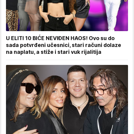
U ELITI 10 BIĆE NEVIĐEN HAOS! Ovo su do
sada potvrđeni učesnici, stari računi dolaze
na naplatu, a stiže i stari vuk rijalitija