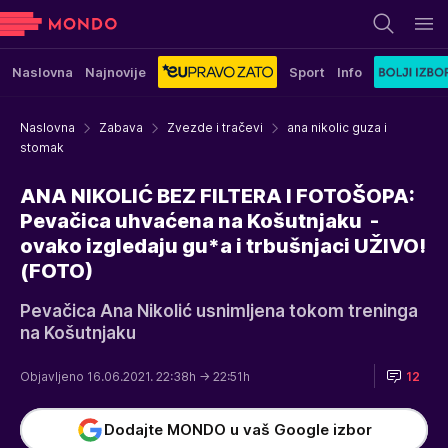
Naslovna
Najnovije
Sport
Info
Naslovna
Zabava
Zvezde i tračevi
ana nikolic guza i
stomak
ANA NIKOLIĆ BEZ FILTERA I FOTOŠOPA:
Pevačica uhvaćena na Košutnjaku -
ovako izgledaju gu*a i trbušnjaci UŽIVO!
(FOTO)
Pevačica Ana Nikolić usnimljena tokom treninga
na Košutnjaku
Objavljeno 16.06.2021. 22:38h
→ 22:51h
12
Dodajte MONDO u vaš Google izbor