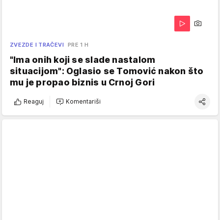
ZVEZDE I TRAČEVI
PRE 1 H
"Ima onih koji se slade nastalom
situacijom": Oglasio se Tomović nakon što
mu je propao biznis u Crnoj Gori
Reaguj
Komentariši