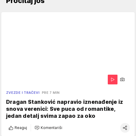
Pročitaj još
ZVEZDE I TRAČEVI
PRE 7 MIN
Dragan Stanković napravio iznenađenje iz
snova verenici: Sve puca od romantike,
jedan detalj svima zapao za oko
Reaguj
Komentariši