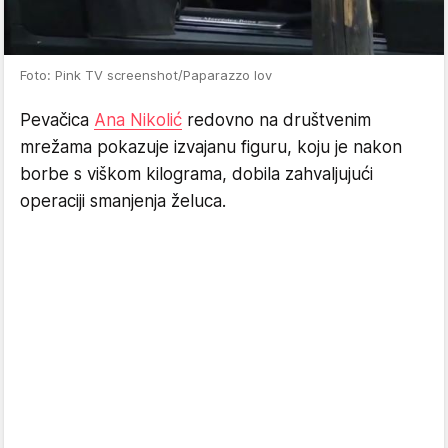
Foto: Pink TV screenshot/Paparazzo lov
Pevačica
Ana Nikolić
redovno na društvenim
mrežama pokazuje izvajanu figuru, koju je nakon
borbe s viškom kilograma, dobila zahvaljujući
operaciji smanjenja želuca.