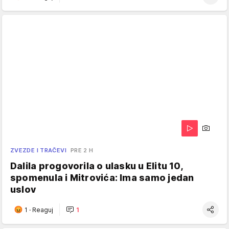
ZVEZDE I TRAČEVI
PRE 2 H
Dalila progovorila o ulasku u Elitu 10,
spomenula i Mitrovića: Ima samo jedan
uslov
1
·
Reaguj
1