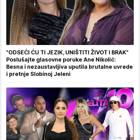
"ODSEĆI ĆU TI JEZIK, UNIŠTITI ŽIVOT I BRAK"
Poslušajte glasovne poruke Ane Nikolić:
Besna i nezaustavljiva uputila brutalne uvrede
i pretnje Slobinoj Jeleni