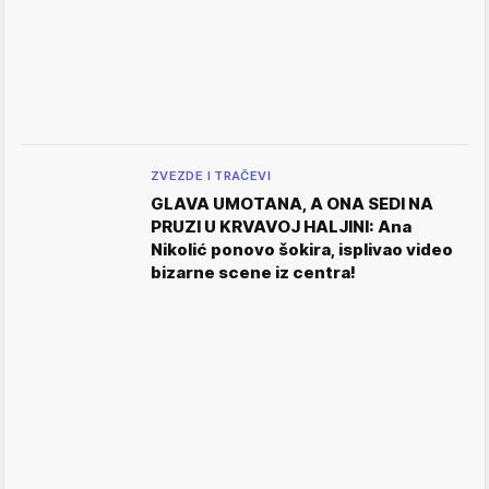
ZVEZDE I TRAČEVI
GLAVA UMOTANA, A ONA SEDI NA
PRUZI U KRVAVOJ HALJINI: Ana
Nikolić ponovo šokira, isplivao video
bizarne scene iz centra!