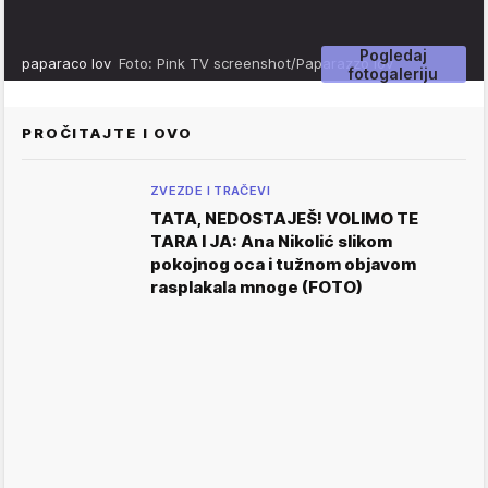
Pogledaj
paparaco lov
Foto: Pink TV screenshot/Paparazzo lov
fotogaleriju
PROČITAJTE I OVO
ZVEZDE I TRAČEVI
TATA, NEDOSTAJEŠ! VOLIMO TE
TARA I JA: Ana Nikolić slikom
pokojnog oca i tužnom objavom
rasplakala mnoge (FOTO)