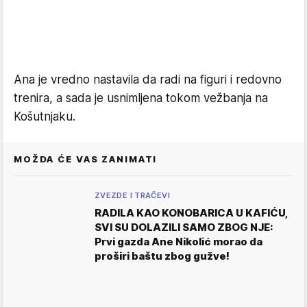
Ana je vredno nastavila da radi na figuri i redovno
trenira, a sada je usnimljena tokom vežbanja na
Košutnjaku.
MOŽDA ĆE VAS ZANIMATI
ZVEZDE I TRAČEVI
RADILA KAO KONOBARICA U KAFIĆU,
SVI SU DOLAZILI SAMO ZBOG NJE:
Prvi gazda Ane Nikolić morao da
proširi baštu zbog gužve!