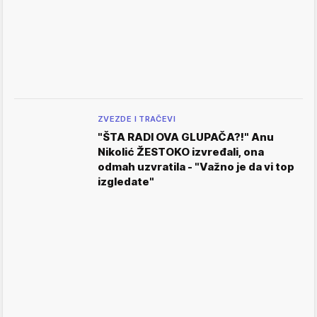
ZVEZDE I TRAČEVI
"ŠTA RADI OVA GLUPAČA?!" Anu
Nikolić ŽESTOKO izvređali, ona
odmah uzvratila - "Važno je da vi top
izgledate"