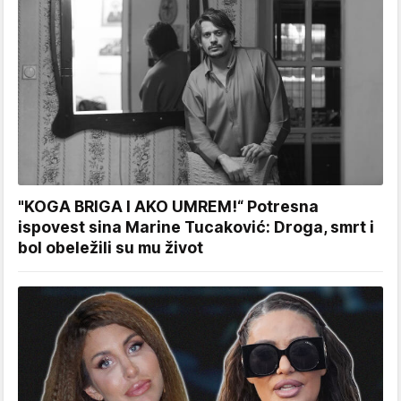
"KOGA BRIGA I AKO UMREM!“ Potresna
ispovest sina Marine Tucaković: Droga, smrt i
bol obeležili su mu život