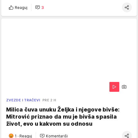
Reaguj
3
ZVEZDE I TRAČEVI
PRE 2 H
Milica čuva unuku Željka i njegove bivše:
Mitrović priznao da mu je bivša spasila
život, evo u kakvom su odnosu
1
·
Reaguj
Komentariši