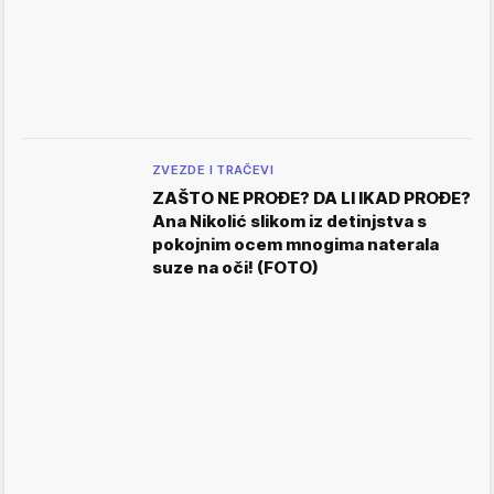
ZVEZDE I TRAČEVI
ZAŠTO NE PROĐE? DA LI IKAD PROĐE?
Ana Nikolić slikom iz detinjstva s
pokojnim ocem mnogima naterala
suze na oči! (FOTO)