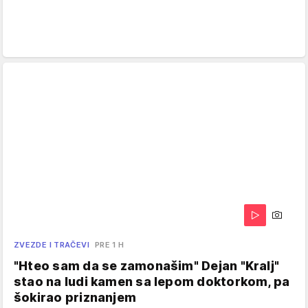
ZVEZDE I TRAČEVI
PRE 1 H
"Hteo sam da se zamonašim" Dejan "Kralj"
stao na ludi kamen sa lepom doktorkom, pa
šokirao priznanjem