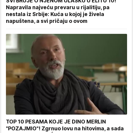
SVI BRUJE O NJENOM ULASKU U ELITU 10!
Napravila najveću prevaru u rijalitiju, pa
nestala iz Srbije: Kuća u kojoj je živela
napuštena, a svi pričaju o ovom
TOP 10 PESAMA KOJE JE DINO MERLIN
"POZAJMIO"! Zgrnuo lovu na hitovima, a sada