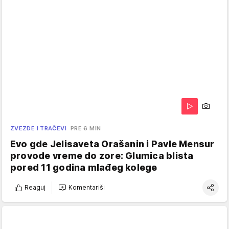
ZVEZDE I TRAČEVI
PRE 6 MIN
Evo gde Jelisaveta Orašanin i Pavle Mensur
provode vreme do zore: Glumica blista
pored 11 godina mlađeg kolege
Reaguj
Komentariši