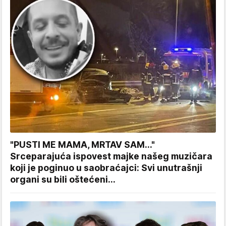
"PUSTI ME MAMA, MRTAV SAM..."
Srceparajuća ispovest majke našeg muzičara
koji je poginuo u saobraćajci: Svi unutrašnji
organi su bili oštećeni...