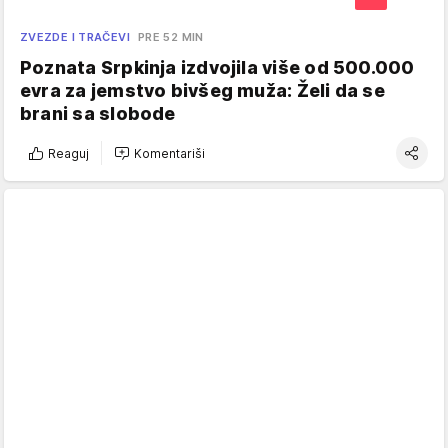
ZVEZDE I TRAČEVI
PRE 52 MIN
Poznata Srpkinja izdvojila više od 500.000
evra za jemstvo bivšeg muža: Želi da se
brani sa slobode
Reaguj
Komentariši