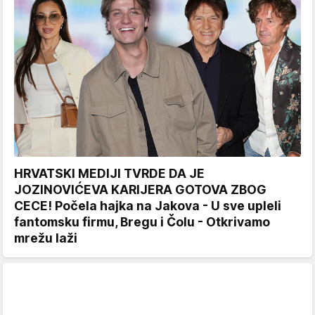
HRVATSKI MEDIJI TVRDE DA JE
JOZINOVIĆEVA KARIJERA GOTOVA ZBOG
CECE! Počela hajka na Jakova - U sve upleli
fantomsku firmu, Bregu i Čolu - Otkrivamo
mrežu laži