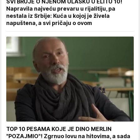
SVI BRUJE O NJENOM ULASKU U ELITU 10!
Napravila najveću prevaru u rijalitiju, pa
nestala iz Srbije: Kuća u kojoj je živela
napuštena, a svi pričaju o ovom
TOP 10 PESAMA KOJE JE DINO MERLIN
"POZAJMIO"! Zgrnuo lovu na hitovima, a sada