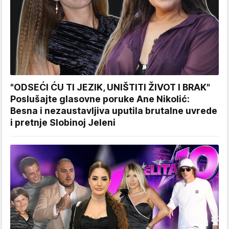
"ODSEĆI ĆU TI JEZIK, UNIŠTITI ŽIVOT I BRAK"
Poslušajte glasovne poruke Ane Nikolić:
Besna i nezaustavljiva uputila brutalne uvrede
i pretnje Slobinoj Jeleni