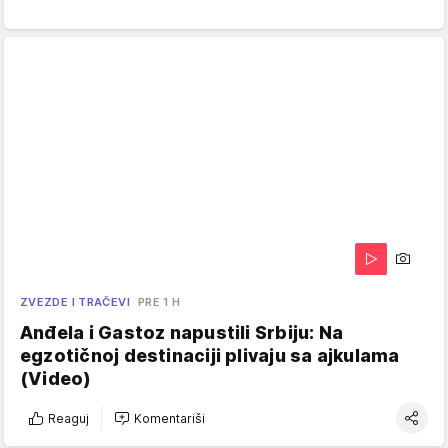
ZVEZDE I TRAČEVI
PRE 1 H
Anđela i Gastoz napustili Srbiju: Na
egzotičnoj destinaciji plivaju sa ajkulama
(Video)
Reaguj
Komentariši