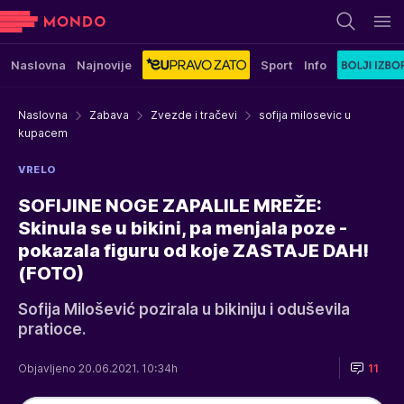
Naslovna
Najnovije
Sport
Info
Naslovna
Zabava
Zvezde i tračevi
sofija milosevic u
kupacem
VRELO
SOFIJINE NOGE ZAPALILE MREŽE:
Skinula se u bikini, pa menjala poze -
pokazala figuru od koje ZASTAJE DAH!
(FOTO)
Sofija Milošević pozirala u bikiniju i oduševila
pratioce.
Objavljeno 20.06.2021. 10:34h
11