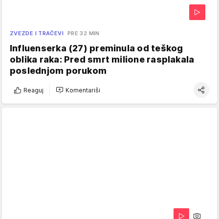
ZVEZDE I TRAČEVI
PRE 32 MIN
Influenserka (27) preminula od teškog
oblika raka: Pred smrt milione rasplakala
poslednjom porukom
Reaguj
Komentariši