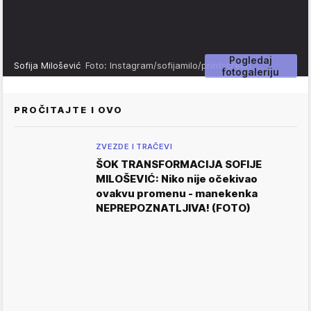
Pogledaj
Sofija Milošević
Foto: Instagram/sofijamilo/printscreen
fotogaleriju
PROČITAJTE I OVO
ZVEZDE I TRAČEVI
ŠOK TRANSFORMACIJA SOFIJE
MILOŠEVIĆ: Niko nije očekivao
ovakvu promenu - manekenka
NEPREPOZNATLJIVA! (FOTO)