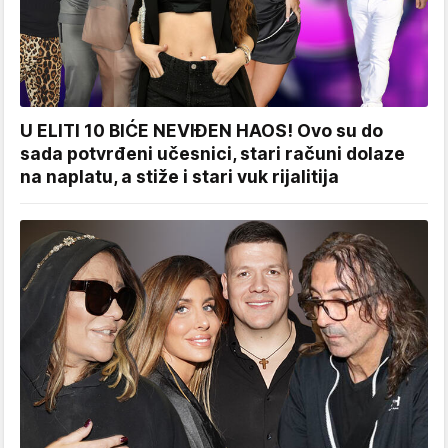
U ELITI 10 BIĆE NEVIĐEN HAOS! Ovo su do
sada potvrđeni učesnici, stari računi dolaze
na naplatu, a stiže i stari vuk rijalitija