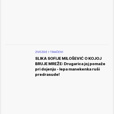
ZVEZDE I TRAČEVI
SLIKA SOFIJE MILOŠEVIĆ O KOJOJ
BRUJE MREŽE: Drugarica joj pomaže
pri dojenju - lepa manekenka ruši
predrasude!