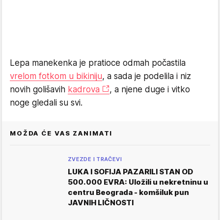
Lepa manekenka je pratioce odmah počastila
vrelom fotkom u bikiniju
, a sada je podelila i niz
novih golišavih
kadrova
, a njene duge i vitko
noge gledali su svi.
MOŽDA ĆE VAS ZANIMATI
ZVEZDE I TRAČEVI
LUKA I SOFIJA PAZARILI STAN OD
500.000 EVRA: Uložili u nekretninu u
centru Beograda - komšiluk pun
JAVNIH LIČNOSTI