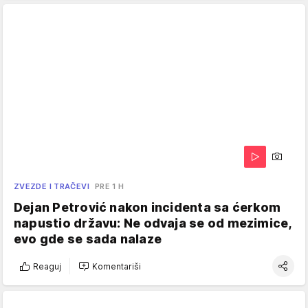
ZVEZDE I TRAČEVI
PRE 1 H
Dejan Petrović nakon incidenta sa ćerkom
napustio državu: Ne odvaja se od mezimice,
evo gde se sada nalaze
Reaguj
Komentariši