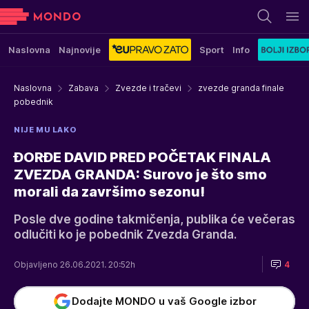
Naslovna
Najnovije
Sport
Info
Naslovna
Zabava
Zvezde i tračevi
zvezde granda finale
pobednik
NIJE MU LAKO
ĐORĐE DAVID PRED POČETAK FINALA
ZVEZDA GRANDA: Surovo je što smo
morali da završimo sezonu!
Posle dve godine takmičenja, publika će večeras
odlučiti ko je pobednik Zvezda Granda.
Objavljeno 26.06.2021. 20:52h
4
Dodajte MONDO u vaš Google izbor