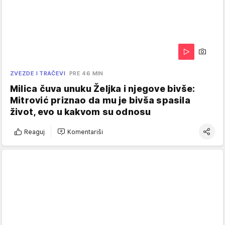
ZVEZDE I TRAČEVI
PRE 46 MIN
Milica čuva unuku Željka i njegove bivše:
Mitrović priznao da mu je bivša spasila
život, evo u kakvom su odnosu
Reaguj
Komentariši