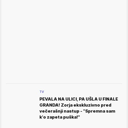
TV
PEVALA NA ULICI, PA UŠLA U FINALE
GRANDA! Zorja ekskluzivno pred
večerašnji nastup - "Spremna sam
k'o zapeta puška!"