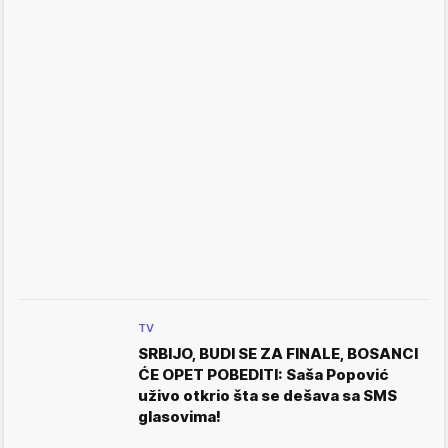
TV
SRBIJO, BUDI SE ZA FINALE, BOSANCI
ĆE OPET POBEDITI: Saša Popović
uživo otkrio šta se dešava sa SMS
glasovima!