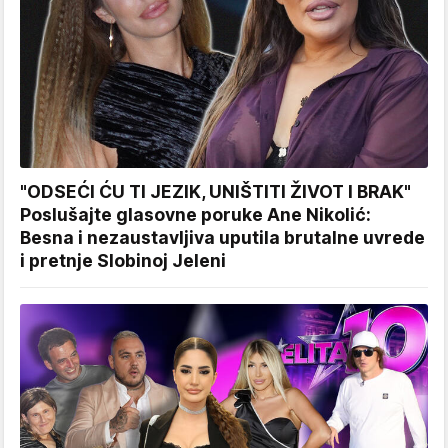
"ODSEĆI ĆU TI JEZIK, UNIŠTITI ŽIVOT I BRAK"
Poslušajte glasovne poruke Ane Nikolić:
Besna i nezaustavljiva uputila brutalne uvrede
i pretnje Slobinoj Jeleni