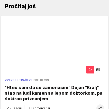
Pročitaj još
ZVEZDE I TRAČEVI
PRE 18 MIN
"Hteo sam da se zamonašim" Dejan "Kralj"
stao na ludi kamen sa lepom doktorkom, pa
šokirao priznanjem
Reaguj
Komentariši