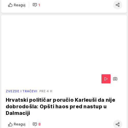
Reaguj
1
ZVEZDE I TRAČEVI
PRE 4 H
Hrvatski političar poručio Karleuši da nije
dobrodošla: Opšti haos pred nastup u
Dalmaciji
Reaguj
8