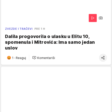
ZVEZDE I TRAČEVI
PRE 1 H
Dalila progovorila o ulasku u Elitu 10,
spomenula i Mitrovića: Ima samo jedan
uslov
1
·
Reaguj
Komentariši