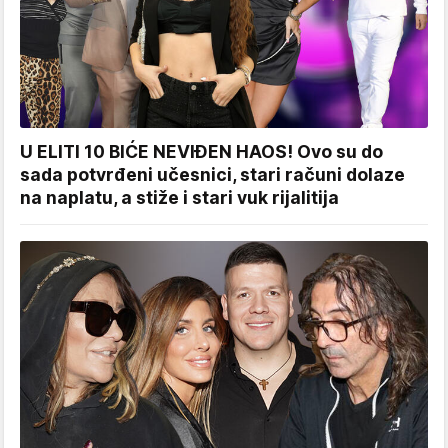
U ELITI 10 BIĆE NEVIĐEN HAOS! Ovo su do
sada potvrđeni učesnici, stari računi dolaze
na naplatu, a stiže i stari vuk rijalitija