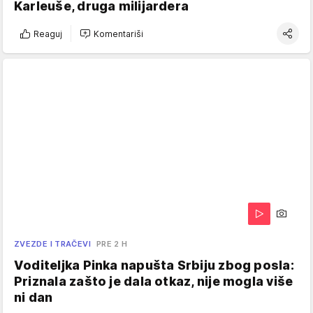
Karleuše, druga milijardera
Reaguj
Komentariši
ZVEZDE I TRAČEVI
PRE 2 H
Voditeljka Pinka napušta Srbiju zbog posla:
Priznala zašto je dala otkaz, nije mogla više
ni dan