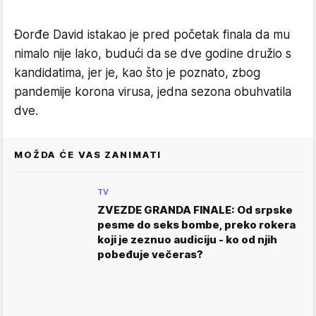
Đorđe David istakao je pred početak finala da mu
nimalo nije lako, budući da se dve godine družio s
kandidatima, jer je, kao što je poznato, zbog
pandemije korona virusa, jedna sezona obuhvatila
dve.
MOŽDA ĆE VAS ZANIMATI
TV
ZVEZDE GRANDA FINALE: Od srpske
pesme do seks bombe, preko rokera
koji je zeznuo audiciju - ko od njih
pobeđuje večeras?