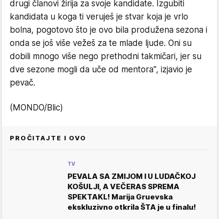
drugi članovi žirija za svoje kandidate. Izgubiti
kandidata u koga ti veruješ je stvar koja je vrlo
bolna, pogotovo što je ovo bila produžena sezona i
onda se još više vežeš za te mlade ljude. Oni su
dobili mnogo više nego prethodni takmičari, jer su
dve sezone mogli da uče od mentora", izjavio je
pevač.
(MONDO/Blic)
PROČITAJTE I OVO
TV
PEVALA SA ZMIJOM I U LUDAČKOJ
KOŠULJI, A VEČERAS SPREMA
SPEKTAKL! Marija Gruevska
ekskluzivno otkrila ŠTA je u finalu!