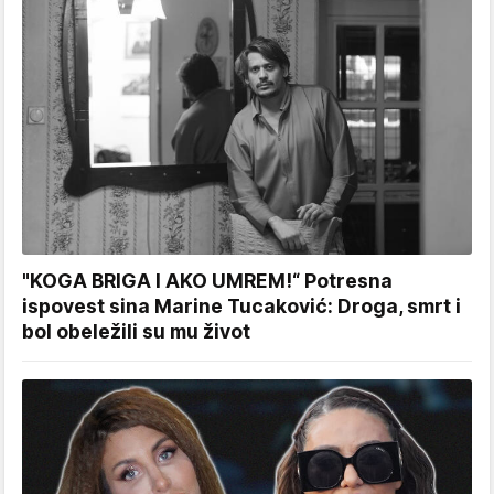
"KOGA BRIGA I AKO UMREM!“ Potresna
ispovest sina Marine Tucaković: Droga, smrt i
bol obeležili su mu život