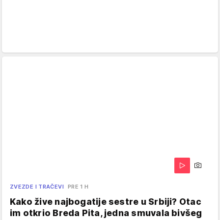
ZVEZDE I TRAČEVI
PRE 1 H
Kako žive najbogatije sestre u Srbiji? Otac
im otkrio Breda Pita, jedna smuvala bivšeg