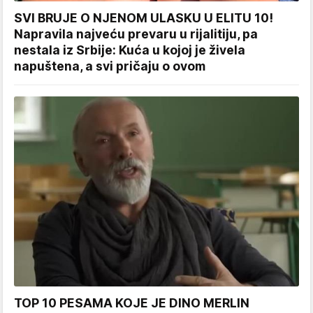
SVI BRUJE O NJENOM ULASKU U ELITU 10!
Napravila najveću prevaru u rijalitiju, pa
nestala iz Srbije: Kuća u kojoj je živela
napuštena, a svi pričaju o ovom
TOP 10 PESAMA KOJE JE DINO MERLIN