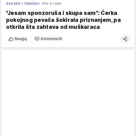
ZVEZDE I TRAČEVI
PRE 41 MIN
"Jesam sponzoruša i skupa sam": Ćerka
pokojnog pevača šokirala priznanjem, pa
otkrila šta zahteva od muškaraca
Reaguj
Komentariši