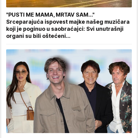
"PUSTI ME MAMA, MRTAV SAM..."
Srceparajuća ispovest majke našeg muzičara
koji je poginuo u saobraćajci: Svi unutrašnji
organi su bili oštećeni...