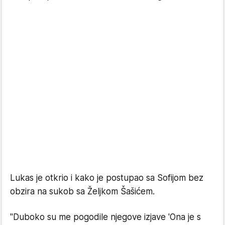
Lukas je otkrio i kako je postupao sa Sofijom bez
obzira na sukob sa Željkom Šašićem.
"Duboko su me pogodile njegove izjave 'Ona je s