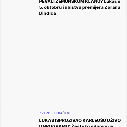
PEVALI ZEMUNSKOM KLANU? Lukas o
5. oktobru i ubistvu premijera Zorana
Đinđića
ZVEZDE I TRAČEVI
LUKAS ISPROZIVAO KARLEUŠU UŽIVO
U PROGRAMU: Žestoko odgovorio