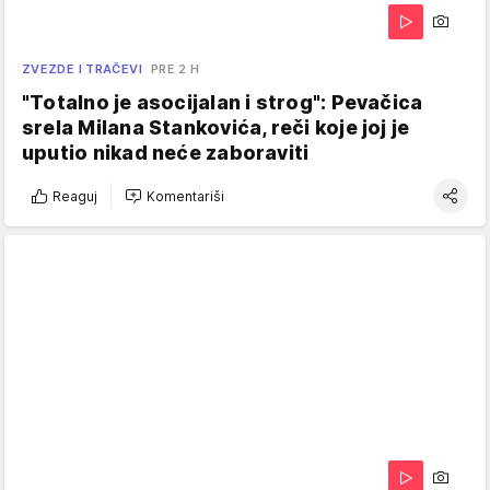
ZVEZDE I TRAČEVI
PRE 2 H
"Totalno je asocijalan i strog": Pevačica
srela Milana Stankovića, reči koje joj je
uputio nikad neće zaboraviti
Reaguj
Komentariši