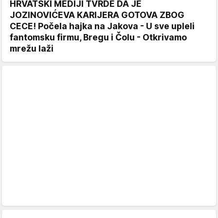
HRVATSKI MEDIJI TVRDE DA JE
JOZINOVIĆEVA KARIJERA GOTOVA ZBOG
CECE! Počela hajka na Jakova - U sve upleli
fantomsku firmu, Bregu i Čolu - Otkrivamo
mrežu laži