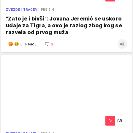
ZVEZDE I TRAČEVI
PRE 2 H
"Zato je i bivši": Jovana Jeremić se uskoro
udaje za Tigra, a ovo je razlog zbog kog se
razvela od prvog muža
3
·
Reaguj
3