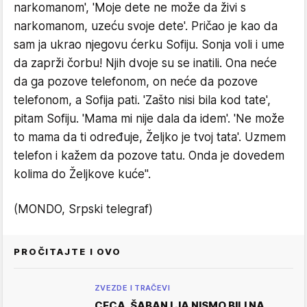
narkomanom', 'Moje dete ne može da živi s
narkomanom, uzeću svoje dete'. Pričao je kao da
sam ja ukrao njegovu ćerku Sofiju. Sonja voli i ume
da zaprži čorbu! Njih dvoje su se inatili. Ona neće
da ga pozove telefonom, on neće da pozove
telefonom, a Sofija pati. 'Zašto nisi bila kod tate',
pitam Sofiju. 'Mama mi nije dala da idem'. 'Ne može
to mama da ti određuje, Željko je tvoj tata'. Uzmem
telefon i kažem da pozove tatu. Onda je dovedem
kolima do Željkove kuće".
(MONDO, Srpski telegraf)
PROČITAJTE I OVO
ZVEZDE I TRAČEVI
CECA, ŠABAN I JA NISMO BILI NA