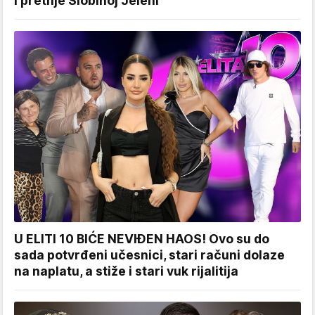
i pretnje Slobinoj Jeleni
U ELITI 10 BIĆE NEVIĐEN HAOS! Ovo su do
sada potvrđeni učesnici, stari računi dolaze
na naplatu, a stiže i stari vuk rijalitija