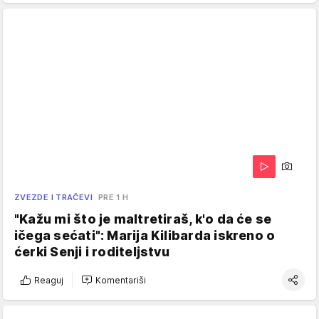
ZVEZDE I TRAČEVI
PRE 1 H
"Kažu mi što je maltretiraš, k'o da će se
ičega sećati": Marija Kilibarda iskreno o
ćerki Senji i roditeljstvu
Reaguj
Komentariši