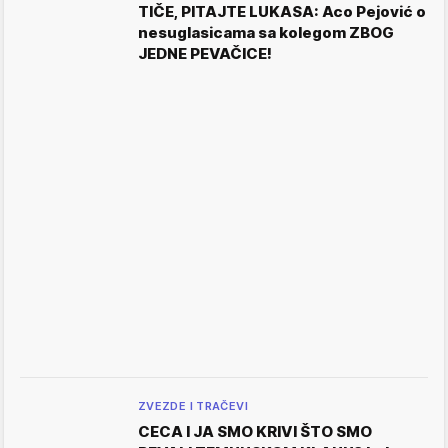
TIČE, PITAJTE LUKASA: Aco Pejović o
nesuglasicama sa kolegom ZBOG
JEDNE PEVAČICE!
ZVEZDE I TRAČEVI
CECA I JA SMO KRIVI ŠTO SMO