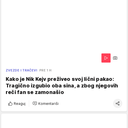
ZVEZDE I TRAČEVI
PRE 1 H
Kako je Nik Kejv preživeo svoj lični pakao:
Tragično izgubio oba sina, a zbog njegovih
reči fan se zamonašio
Reaguj
Komentariši