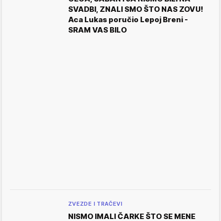
SVADBI, ZNALI SMO ŠTO NAS ZOVU!
Aca Lukas poručio Lepoj Breni -
SRAM VAS BILO
ZVEZDE I TRAČEVI
NISMO IMALI ČARKE ŠTO SE MENE