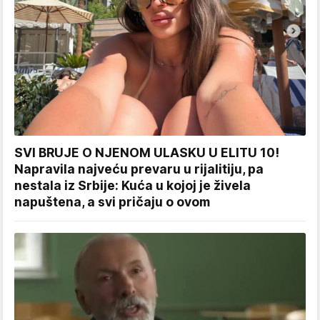
SVI BRUJE O NJENOM ULASKU U ELITU 10!
Napravila najveću prevaru u rijalitiju, pa
nestala iz Srbije: Kuća u kojoj je živela
napuštena, a svi pričaju o ovom