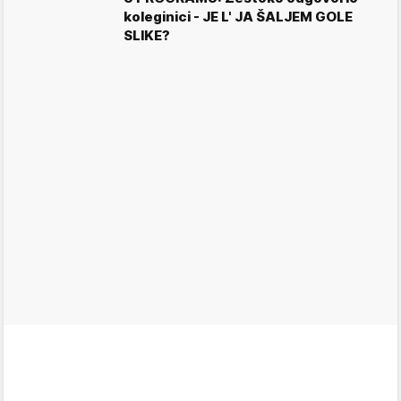
koleginici - JE L' JA ŠALJEM GOLE
SLIKE?