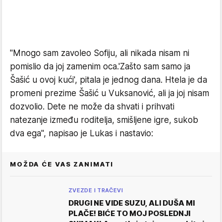
"Mnogo sam zavoleo Sofiju, ali nikada nisam ni
pomislio da joj zamenim oca.'Zašto sam samo ja
Šašić u ovoj kući', pitala je jednog dana. Htela je da
promeni prezime Šašić u Vuksanović, ali ja joj nisam
dozvolio. Dete ne može da shvati i prihvati
natezanje između roditelja, smišljene igre, sukob
dva ega", napisao je Lukas i nastavio:
MOŽDA ĆE VAS ZANIMATI
ZVEZDE I TRAČEVI
DRUGI NE VIDE SUZU, ALI DUŠA MI
PLAČE! BIĆE TO MOJ POSLEDNJI