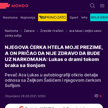
Naslovna
Najnovije
Sport
Info
Naslovna
Zabava
Zvezde i tračevi
aca lukas i zeljko sasic
cerka sofija
NJEGOVA ĆERKA HTELA MOJE PREZIME,
A ON PRIČAO DA NIJE ZDRAVO DA BUDE
UZ NARKOMANA: Lukas o drami tokom
braka sa Sonjom
Pevač Aca Lukas u autobiografiji otkrio detalje
odnosa sa Željkom Šašićem i njegovom ćerkom
Sofijom
Objavljeno 28.06.2021. 9:55h
3