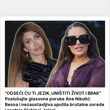
"ODSEĆI ĆU TI JEZIK, UNIŠTITI ŽIVOT I BRAK"
Poslušajte glasovne poruke Ane Nikolić:
Besna i nezaustavljiva uputila brutalne uvrede