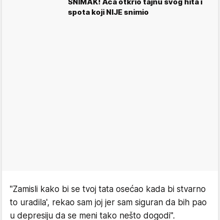
SNIMAK! Aca otkrio tajnu svog hita i
spota koji NIJE snimio
"Zamisli kako bi se tvoj tata osećao kada bi stvarno
to uradila', rekao sam joj jer sam siguran da bih pao
u depresiju da se meni tako nešto dogodi".