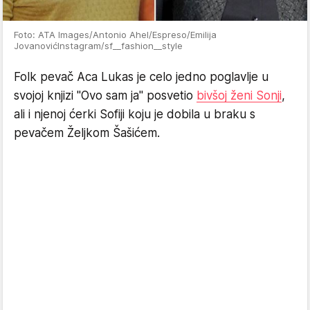
Foto: ATA Images/Antonio Ahel/Espreso/Emilija
JovanovićInstagram/sf__fashion__style
Folk pevač Aca Lukas je celo jedno poglavlje u
svojoj knjizi "Ovo sam ja" posvetio
bivšoj ženi Sonji
,
ali i njenoj ćerki Sofiji koju je dobila u braku s
pevačem Željkom Šašićem.