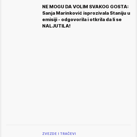
NE MOGU DA VOLIM SVAKOG GOSTA:
Sanja Marinković isprozivala Staniju u
emisiji - odgovorila i otkrila da li se
NALJUTILA!
ZVEZDE I TRAČEVI