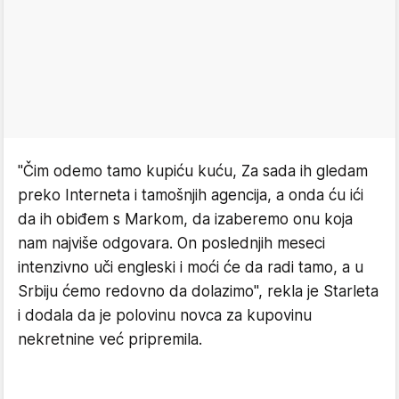
"Čim odemo tamo kupiću kuću, Za sada ih gledam
preko Interneta i tamošnjih agencija, a onda ću ići
da ih obiđem s Markom, da izaberemo onu koja
nam najviše odgovara. On poslednjih meseci
intenzivno uči engleski i moći će da radi tamo, a u
Srbiju ćemo redovno da dolazimo", rekla je Starleta
i dodala da je polovinu novca za kupovinu
nekretnine već pripremila.