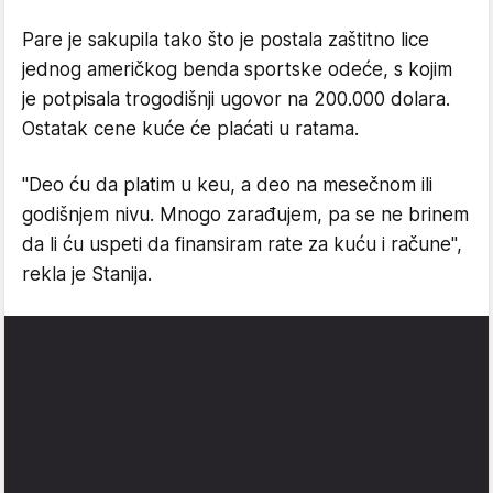
Pare je sakupila tako što je postala zaštitno lice
jednog američkog benda sportske odeće, s kojim
je potpisala trogodišnji ugovor na 200.000 dolara.
Ostatak cene kuće će plaćati u ratama.
"Deo ću da platim u keu, a deo na mesečnom ili
godišnjem nivu. Mnogo zarađujem, pa se ne brinem
da li ću uspeti da finansiram rate za kuću i račune",
rekla je Stanija.