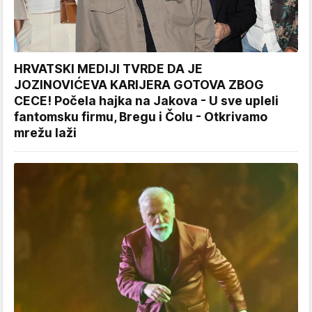
HRVATSKI MEDIJI TVRDE DA JE
JOZINOVIĆEVA KARIJERA GOTOVA ZBOG
CECE! Počela hajka na Jakova - U sve upleli
fantomsku firmu, Bregu i Čolu - Otkrivamo
mrežu laži