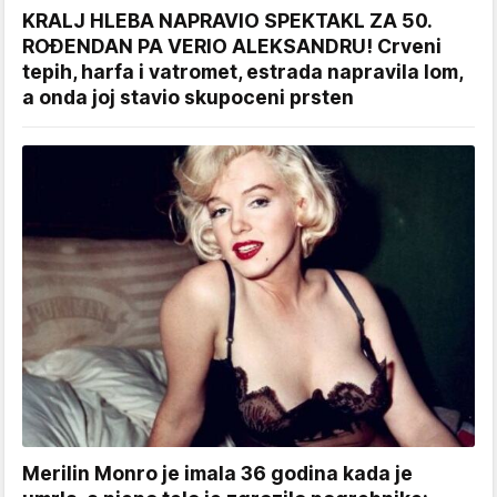
KRALJ HLEBA NAPRAVIO SPEKTAKL ZA 50.
ROĐENDAN PA VERIO ALEKSANDRU! Crveni
tepih, harfa i vatromet, estrada napravila lom,
a onda joj stavio skupoceni prsten
Merilin Monro je imala 36 godina kada je