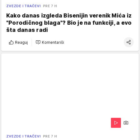
ZVEZDE I TRAČEVI
PRE 7 H
Kako danas izgleda Bisenijin verenik Mića iz
"Porodičnog blaga"? Bio je na funkciji, a evo
šta danas radi
Reaguj
Komentariši
ZVEZDE I TRAČEVI
PRE 7 H