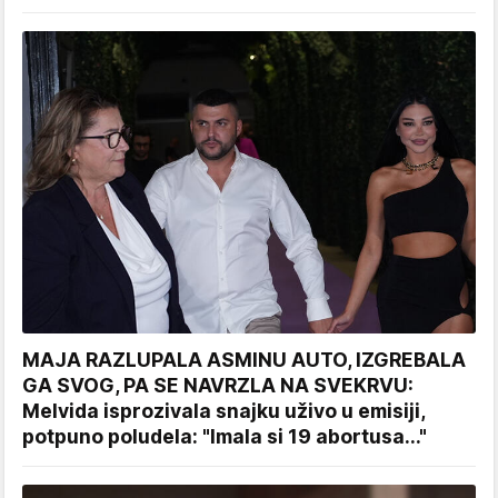
MAJA RAZLUPALA ASMINU AUTO, IZGREBALA
GA SVOG, PA SE NAVRZLA NA SVEKRVU:
Melvida isprozivala snajku uživo u emisiji,
potpuno poludela: "Imala si 19 abortusa..."