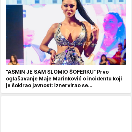
"ASMIN JE SAM SLOMIO ŠOFERKU" Prvo
oglašavanje Maje Marinković o incidentu koji
je šokirao javnost: Iznervirao se...