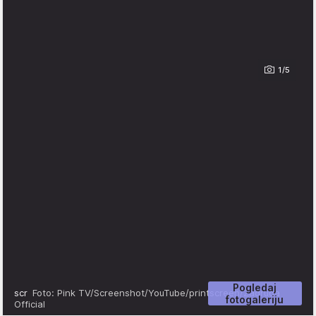
1/5
Pogledaj
scr
Foto: Pink TV/Screenshot/YouTube/printscreen/Zadruga
fotogaleriju
Official