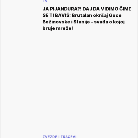
TV
JA PIJANDURA?! DAJ DA VIDIMO ČIME
SE TI BAVIŠ: Brutalan okršaj Goce
Božinovske i Stanije - svađa o kojoj
bruje mreže!
ZVEZDE I TRAČEVI