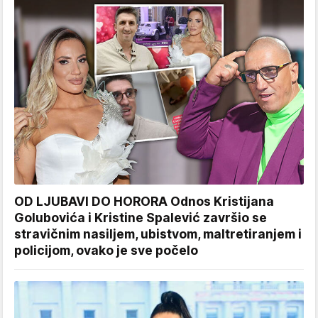
OD LJUBAVI DO HORORA Odnos Kristijana
Golubovića i Kristine Spalević završio se
stravičnim nasiljem, ubistvom, maltretiranjem i
policijom, ovako je sve počelo