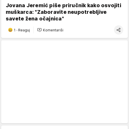
Jovana Jeremić piše priručnik kako osvojiti
muškarca: "Zaboravite neupotrebljive
savete žena očajnica"
1
·
Reaguj
Komentariši