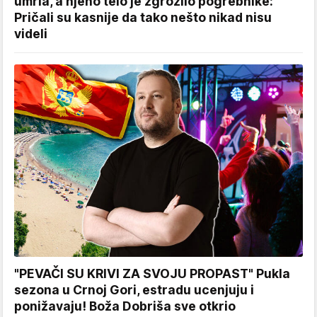
umrla, a njeno telo je zgrozilo pogrebnike:
Pričali su kasnije da tako nešto nikad nisu
videli
"PEVAČI SU KRIVI ZA SVOJU PROPAST" Pukla
sezona u Crnoj Gori, estradu ucenjuju i
ponižavaju! Boža Dobriša sve otkrio