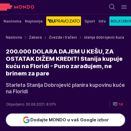
Naslovna
Najnovije
Sport
Info
Naslovna
Zabava
Zvezde i tračevi
stanija dobrojevic kuca
200.000 DOLARA DAJEM U KEŠU, ZA
OSTATAK DIŽEM KREDIT! Stanija kupuje
kuću na Floridi - Puno zarađujem, ne
brinem za pare
Starleta Stanija Dobrojević planira kupovinu kuće
na Floridi
Objavljeno 30.06.2021. 8:37h
14
Dodajte MONDO u vaš Google izbor