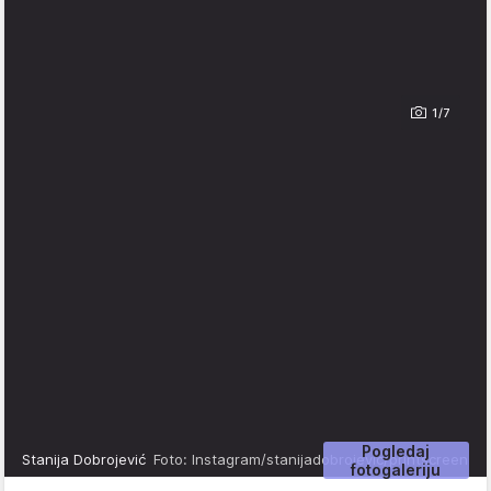
1/7
Pogledaj
Stanija Dobrojević
Foto: Instagram/stanijadobrojevic/printscreen
fotogaleriju