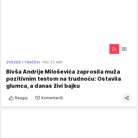
ZVEZDE I TRAČEVI
PRE 32 MIN
Bivša Andrije Miloševića zaprosila muža
pozitivnim testom na trudnoću: Ostavila
glumca, a danas živi bajku
Reaguj
Komentariši