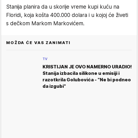
Stanija planira da u skorije vreme kupi kuću na
Floridi, koja košta 400.000 dolara i u kojoj će živeti
s dečkom Markom Markovićem.
MOŽDA ĆE VAS ZANIMATI
TV
KRISTIJAN JE OVO NAMERNO URADIO!
Stanija izbacila silikone u emisiji i
razotkrila Golubovića - "Ne bi podneo
da izgubi"