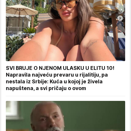
SVI BRUJE O NJENOM ULASKU U ELITU 10!
Napravila najveću prevaru u rijalitiju, pa
nestala iz Srbije: Kuća u kojoj je živela
napuštena, a svi pričaju o ovom