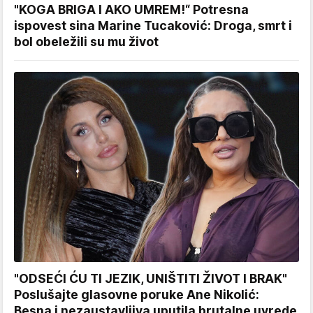
"KOGA BRIGA I AKO UMREM!“ Potresna
ispovest sina Marine Tucaković: Droga, smrt i
bol obeležili su mu život
"ODSEĆI ĆU TI JEZIK, UNIŠTITI ŽIVOT I BRAK"
Poslušajte glasovne poruke Ane Nikolić:
Besna i nezaustavljiva uputila brutalne uvrede