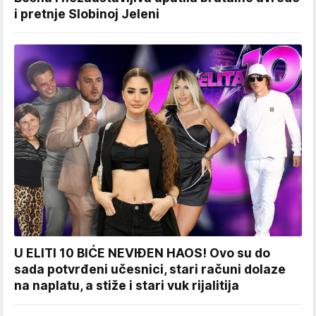
i pretnje Slobinoj Jeleni
U ELITI 10 BIĆE NEVIĐEN HAOS! Ovo su do
sada potvrđeni učesnici, stari računi dolaze
na naplatu, a stiže i stari vuk rijalitija