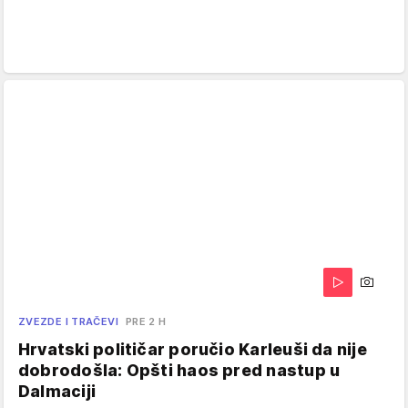
ZVEZDE I TRAČEVI
PRE 2 H
Hrvatski političar poručio Karleuši da nije
dobrodošla: Opšti haos pred nastup u
Dalmaciji