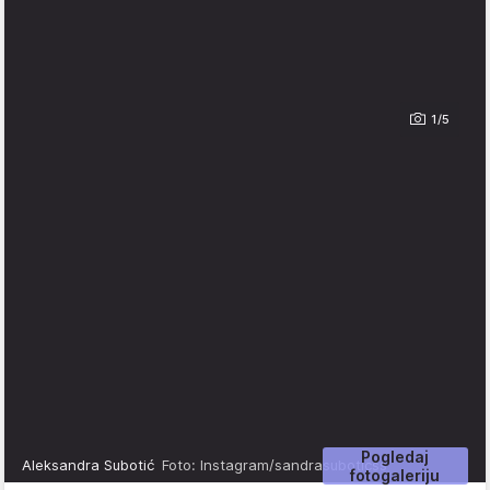
1/5
Pogledaj
Aleksandra Subotić
Foto: Instagram/sandrasuboticss
fotogaleriju