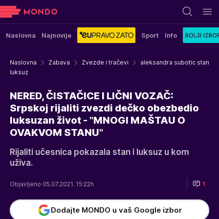
Naslovna
Najnovije
Sport
Info
Naslovna
Zabava
Zvezde i tračevi
aleksandra subotic stan
luksuz
NERED, ČISTAČICE I LIČNI VOZAČ:
Srpskoj rijaliti zvezdi dečko obezbedio
luksuzan život - "MNOGI MAŠTAU O
OVAKVOM STANU"
Rijaliti učesnica pokazala stan i luksuz u kom
uživa.
Objavljeno 05.07.2021. 15:22h
1
Dodajte MONDO u vaš Google izbor