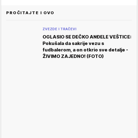
PROČITAJTE I OVO
ZVEZDE I TRAČEVI
OGLASIO SE DEČKO ANĐELE VEŠTICE:
Pokušala da sakrije vezu s
fudbalerom, a on otkrio sve detalje -
ŽIVIMO ZAJEDNO! (FOTO)