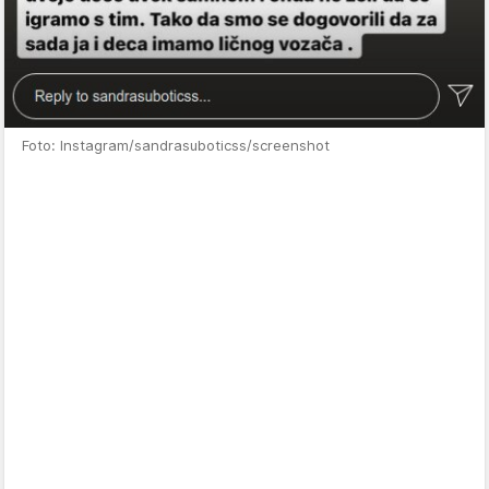
Foto: Instagram/sandrasuboticss/screenshot