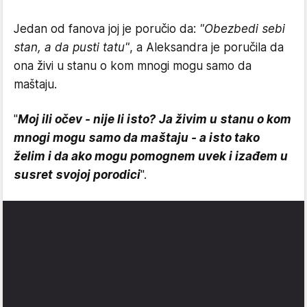
Jedan od fanova joj je poručio da:
"Obezbedi sebi
stan, a da pusti tatu"
, a Aleksandra je poručila da
ona živi u stanu o kom mnogi mogu samo da
maštaju.
"
Moj ili očev - nije li isto? Ja živim u stanu o kom
mnogi mogu samo da maštaju - a isto tako
želim i da ako mogu pomognem uvek i izađem u
susret svojoj porodici
".