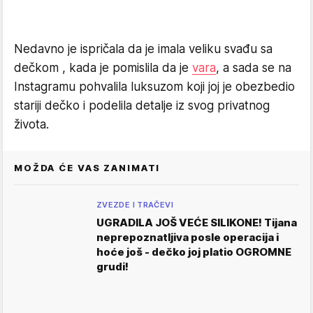
Nedavno je ispričala da je imala veliku svađu sa
dečkom , kada je pomislila da je
vara
, a sada se na
Instagramu pohvalila luksuzom koji joj je obezbedio
stariji dečko i podelila detalje iz svog privatnog
života.
MOŽDA ĆE VAS ZANIMATI
ZVEZDE I TRAČEVI
UGRADILA JOŠ VEĆE SILIKONE! Tijana
neprepoznatljiva posle operacija i
hoće još - dečko joj platio OGROMNE
grudi!