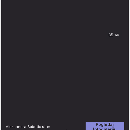
1/5
Pogledaj
Aleksandra Subotić stan
fotogaleriju