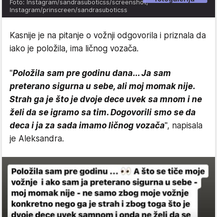
Foto: Instagram/sandrasuboticss/screenshot,
Instagram/prinscreen/sandrasuboticss
Kasnije je na pitanje o vožnji odgovorila i priznala da
iako je položila, ima ličnog vozača.
"
Položila sam pre godinu dana... Ja sam
preterano sigurna u sebe, ali moj momak nije.
Strah ga je što je dvoje dece uvek sa mnom i ne
želi da se igramo sa tim. Dogovorili smo se da
deca i ja za sada imamo ličnog vozača
", napisala
je Aleksandra.