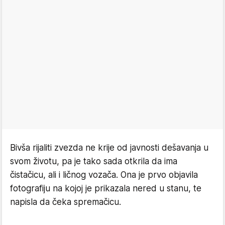
Bivša rijaliti zvezda ne krije od javnosti dešavanja u
svom životu, pa je tako sada otkrila da ima
čistačicu, ali i ličnog vozača. Ona je prvo objavila
fotografiju na kojoj je prikazala nered u stanu, te
napisla da čeka spremačicu.