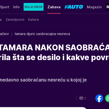
Sport
Info
Zabava
Magazin
a
Zanimljivosti
Kultura
račevi
tamara djuric saobracajna nesreca
 TAMARA NAKON SAOBRAĆ
la šta se desilo i kakve pov
 nedavno saobraćanu nesreću u kojoj je
1