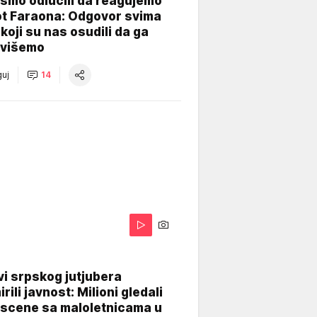
smo odlučili da reagujemo
ot Faraona: Odgovor svima
koji su nas osudili da ga
višemo
uj
14
i srpskog jutjubera
rili javnost: Milioni gledali
 scene sa maloletnicama u