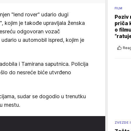
FILM
njen "lend rover" udario dugi
Poziv 
 kojim je takođe upravljala ženska
priča 
o film
nesreću odgovoran vozač
“ratuj
 udario u automobil ispred, kojim je
Reag
dobila i Tamirana saputnica. Policija
došlo do nesreće biće utvrđeno
ijama, sudar se dogodio u trenutku
 u mestu.
ZVEZDE I