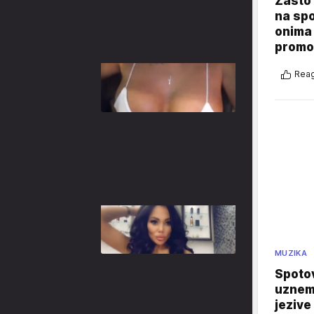
Zašto 
na sp
onima 
promo
Reag
MUZIKA
Spotov
uznemi
jezive