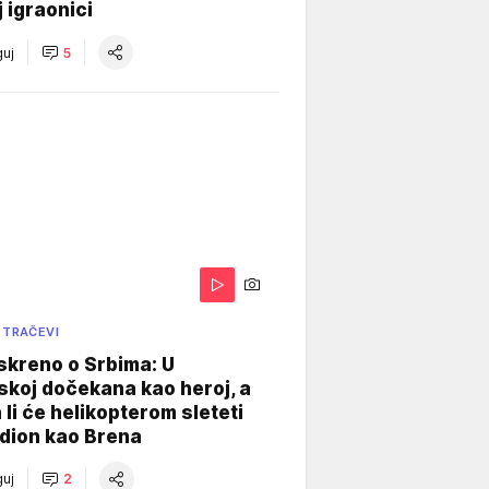
j igraonici
uj
5
 TRAČEVI
skreno o Srbima: U
koj dočekana kao heroj, a
 li će helikopterom sleteti
dion kao Brena
uj
2