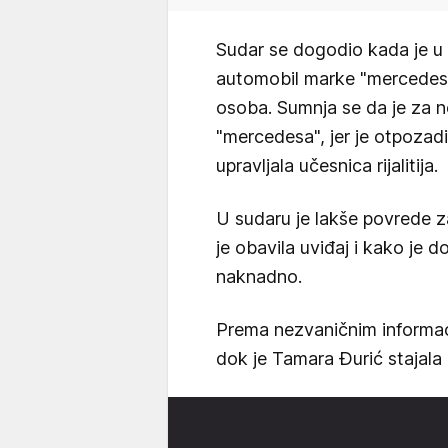
Sudar se dogodio kada je u 
automobil marke "mercedes",
osoba. Sumnja se da je za 
"mercedesa", jer je otpozadi
upravljala učesnica rijalitija.
U sudaru je lakše povrede za
je obavila uviđaj i kako je 
naknadno.
Prema nezvaničnim informac
dok je Tamara Đurić stajala