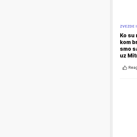
ZVEZDE I
Ko su
kom br
smo sa
uz Mit
Reag