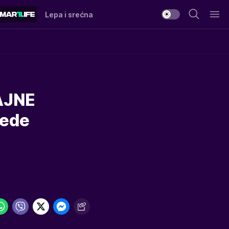
Lepa i srećna
AJNE
rede