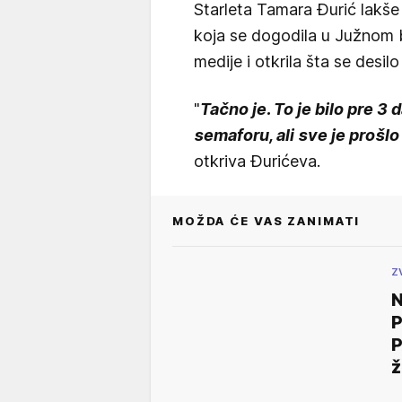
Starleta Tamara Đurić lakše
koja se dogodila u Južnom b
medije i otkrila šta se desil
"
Tačno je. To je bilo pre 3 
semaforu, ali sve je prošl
otkriva Đurićeva.
MOŽDA ĆE VAS ZANIMATI
Z
N
P
P
ž