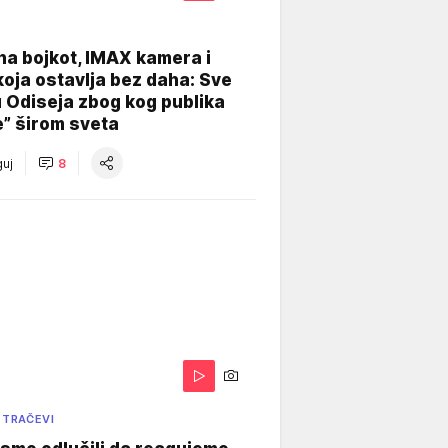
na bojkot, IMAX kamera i
koja ostavlja bez daha: Sve
u Odiseja zbog kog publika
e” širom sveta
uj
8
 TRAČEVI