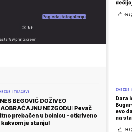
dečijo
Reag
Pogledaj fotogaleriju
1/9
astar89/printscreen
ZVEZDE I
VEZDE I TRAČEVI
Dara i
NES BEGOVIĆ DOŽIVEO
Bugars
SAOBRAĆAJNU NEZGODU: Pevač
evo da
itno prebačen u bolnicu - otkriveno
na sta
 kakvom je stanju!
Reag