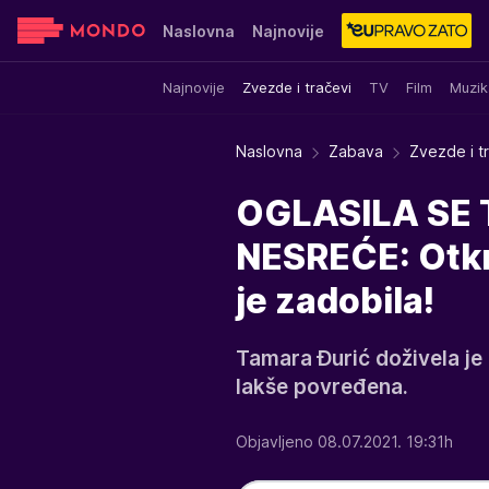
Naslovna
Najnovije
Najnovije
Zvezde i tračevi
TV
Film
Muzik
Sensa
Stvar ukusa
Yumama
Naslovna
Zabava
Zvezde i t
OGLASILA SE
NESREĆE: Otkri
je zadobila!
Tamara Đurić doživela je
lakše povređena.
Objavljeno 08.07.2021. 19:31h