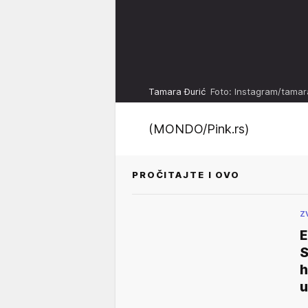
Tamara Đurić
Foto: Instagram/tamar
(MONDO/Pink.rs)
PROČITAJTE I OVO
Z
E
h
u