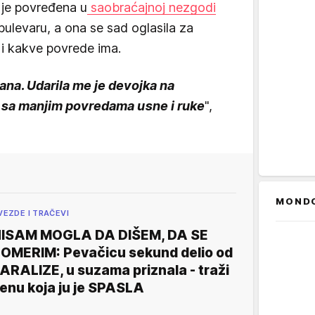
 je povređena u
saobraćajnoj nezgodi
ulevaru, a ona se sad oglasila za
o i kakve povrede ima.
dana. Udarila me je devojka na
o sa manjim povredama usne i ruke
",
MOND
VEZDE I TRAČEVI
ISAM MOGLA DA DIŠEM, DA SE
OMERIM: Pevačicu sekund delio od
ARALIZE, u suzama priznala - traži
enu koja ju je SPASLA