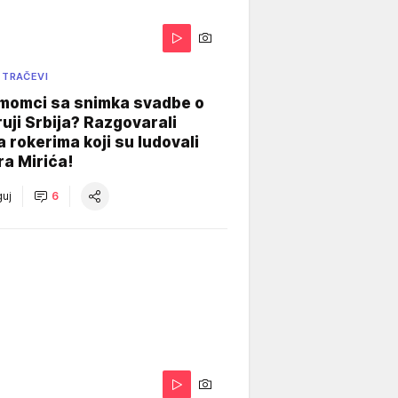
 TRAČEVI
 momci sa snimka svadbe o
uji Srbija? Razgovarali
 rokerima koji su ludovali
ra Mirića!
uj
6