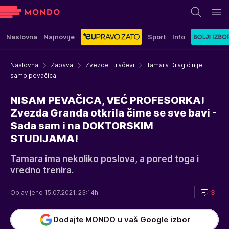
Naslovna
Najnovije
Sport
Info
Naslovna
Zabava
Zvezde i tračevi
Tamara Dragić nije
samo pevačica
NISAM PEVAČICA, VEĆ PROFESORKA!
Zvezda Granda otkrila čime se sve bavi -
Sada sam i na DOKTORSKIM
STUDIJAMA!
Tamara ima nekoliko poslova, a pored toga i
vredno trenira.
Objavljeno 15.07.2021. 23:14h
3
Dodajte MONDO u vaš Google izbor