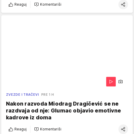
Reaguj
Komentariši
ZVEZDE I TRAČEVI
PRE 1 H
Nakon razvoda Miodrag Dragičević se ne
razdvaja od nje: Glumac objavio emotivne
kadrove iz doma
Reaguj
Komentariši