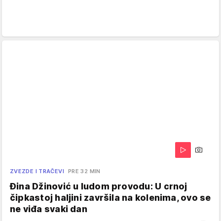
ZVEZDE I TRAČEVI
PRE 32 MIN
Đina Džinović u ludom provodu: U crnoj
čipkastoj haljini završila na kolenima, ovo se
ne viđa svaki dan