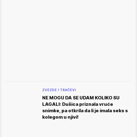
ZVEZDE I TRAČEVI
NE MOGU DA SE UDAM KOLIKO SU
LAGALI: Dušica priznala vruće
snimke, pa otkrila da li je imala seks s
kolegom u njivi!