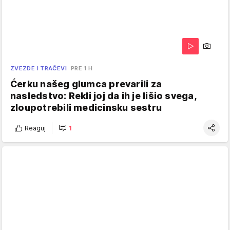
ZVEZDE I TRAČEVI
PRE 1 H
Ćerku našeg glumca prevarili za
nasledstvo: Rekli joj da ih je lišio svega,
zloupotrebili medicinsku sestru
Reaguj
1