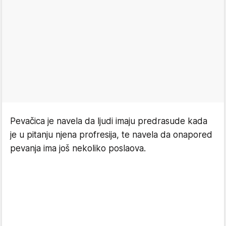
Pevačica je navela da ljudi imaju predrasude kada
je u pitanju njena profresija, te navela da onapored
pevanja ima još nekoliko poslaova.