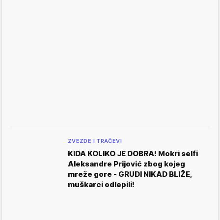
ZVEZDE I TRAČEVI
KIDA KOLIKO JE DOBRA! Mokri selfi
Aleksandre Prijović zbog kojeg
mreže gore - GRUDI NIKAD BLIŽE,
muškarci odlepili!