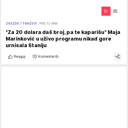
ZVEZDE I TRAČEVI
PRE 12 MIN
"Za 20 dolara daš broj, pa te kaparišu" Maja
Marinković u uživo programu nikad gore
urnisala Staniju
Reaguj
Komentariši