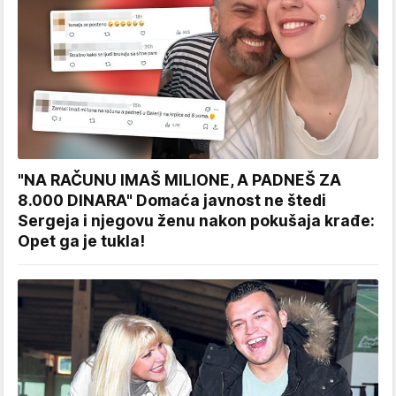
"NA RAČUNU IMAŠ MILIONE, A PADNEŠ ZA
8.000 DINARA" Domaća javnost ne štedi
Sergeja i njegovu ženu nakon pokušaja krađe:
Opet ga je tukla!