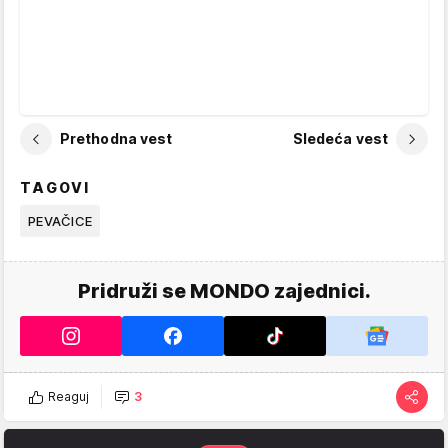
Prethodna vest
Sledeća vest
TAGOVI
PEVAČICE
Pridruži se MONDO zajednici.
Reaguj
3