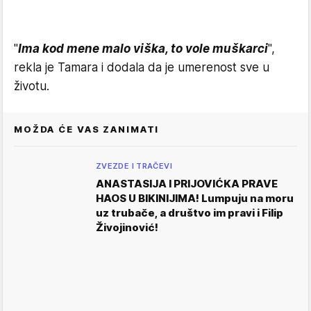
"
Ima kod mene malo viška, to vole muškarci
",
rekla je Tamara i dodala da je umerenost sve u
životu.
MOŽDA ĆE VAS ZANIMATI
ZVEZDE I TRAČEVI
ANASTASIJA I PRIJOVIĆKA PRAVE
HAOS U BIKINIJIMA! Lumpuju na moru
uz trubače, a društvo im pravi i Filip
Živojinović!