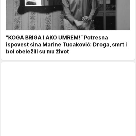
"KOGA BRIGA I AKO UMREM!“ Potresna
ispovest sina Marine Tucaković: Droga, smrt i
bol obeležili su mu život