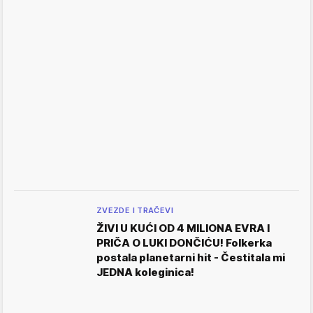
ZVEZDE I TRAČEVI
ŽIVI U KUĆI OD 4 MILIONA EVRA I
PRIČA O LUKI DONČIĆU! Folkerka
postala planetarni hit - Čestitala mi
JEDNA koleginica!