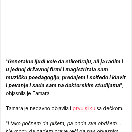
"
Generalno ljudi vole da etiketiraju, ali ja radim i
u jednoj državnoj firmi i magistrirala sam
muzičku poedagogiju, predajem i solfeđo i klavir
i pevanje i sada sam na doktorskim studijama
",
objasnila je Tamara.
Tamara je nedavno objavila i
prvu sliku
sa dečkom.
"
I tako počnem da pišem, pa onda sve obrišem...
Ne mogu da nađem prave reči da nas objasnim...