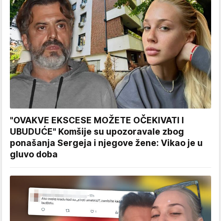
"OVAKVE EKSCESE MOŽETE OČEKIVATI I
UBUDUĆE" Komšije su upozoravale zbog
ponašanja Sergeja i njegove žene: Vikao je u
gluvo doba