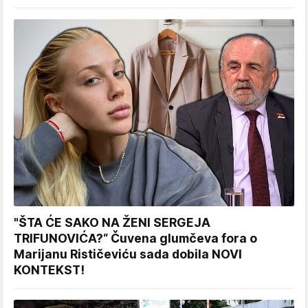
"ŠTA ĆE SAKO NA ŽENI SERGEJA
TRIFUNOVIĆA?“ Čuvena glumčeva fora o
Marijanu Rističeviću sada dobila NOVI
KONTEKST!