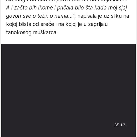
A i zašto bih ikome i pričala bilo šta kada moj sjaj
govori sve o tebi, o nama...
", napisala je uz sliku na
kojoj blista od sreće i na kojoj je u zagrljaju
tanokosog muškarca.
1/5