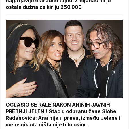
najprljavije estradne tajne: Zmijanac mi je
ostala dužna za kiriju 250.000
OGLASIO SE RALE NAKON ANINIH JAVNIH
PRETNJI JELENI! Stao u odbranu žene Slobe
Radanovića: Ana nije u pravu, između Jelene i
mene nikada ništa nije bilo osim...