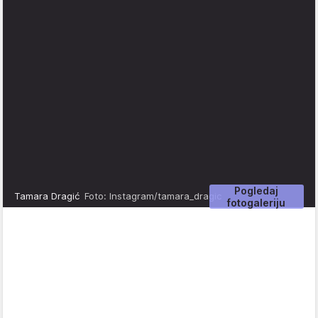
Pogledaj
Tamara Dragić
Foto: Instagram/tamara_dragic
fotogaleriju