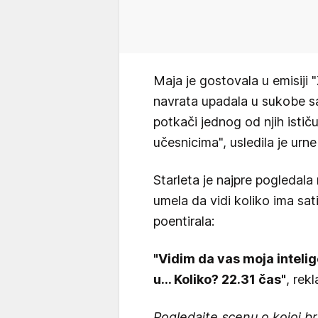
Maja je gostovala u emisiji 
navrata upadala u sukobe sa
potkači jednog od njih ističu
učesnicima", usledila je urne
Starleta je najpre pogledala 
umela da vidi koliko ima sati
poentirala:
"Vidim da vas moja intelig
u... Koliko? 22.31 čas"
, rek
Pogledajte scenu o kojoj b