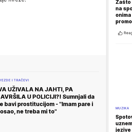
Zašto 
na sp
onima 
promo
Reag
VEZDE I TRAČEVI
VA UŽIVALA NA JAHTI, PA
AVRŠILA U POLICIJI?! Sumnjali da
e bavi prostitucijom - "Imam pare i
MUZIKA
osao, ne treba mi to"
Spotov
uznemi
jezive