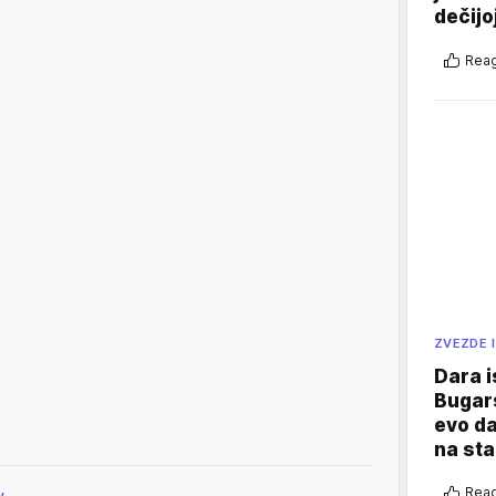
dečijo
Reag
ZVEZDE I
Dara i
Bugars
evo da
na sta
Reag