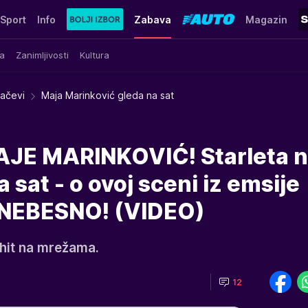
Sport
Info
Zabava
Magazin
a
Zanimljivosti
Kultura
račevi
Maja Marinković gleda na sat
JE MARINKOVIĆ! Starleta 
 sat - o ovoj sceni iz emsije
URNEBESNO! (VIDEO)
hit na mrežama.
12