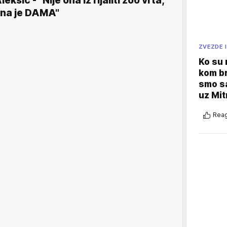
leksić - "Nije ona iz rijaliti zoo vrta,
na je DAMA"
ZVEZDE I
Ko su
kom br
smo sa
uz Mit
Reag