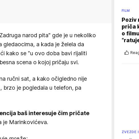
FILM
Poziv 
priča 
o film
"Zadruga narod pita" gde je u nekoliko
“ratuj
 gledaocima, a kada je želela da
ći kako se "u ovo doba bavi rijaliti
Reag
besna scena o kojoj pričaju svi.
na ručni sat, a kako očigledno nije
, brzo je pogledala u telefon, pa
encija baš interesuje čim pričate
la je Marinkovićeva.
ZVEZDE I
ruje mreže: