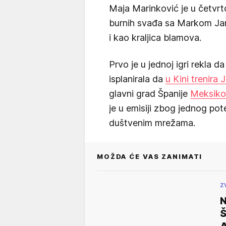
Maja Marinković je u četvrtoj
burnih svađa sa Markom Ja
i kao kraljica blamova.
Prvo je u jednoj igri rekla da
isplanirala da
u Kini trenira
glavni grad Španije
Meksiko
je u emisiji zbog jednog pot
duštvenim mrežama.
MOŽDA ĆE VAS ZANIMATI
Z
N
Š