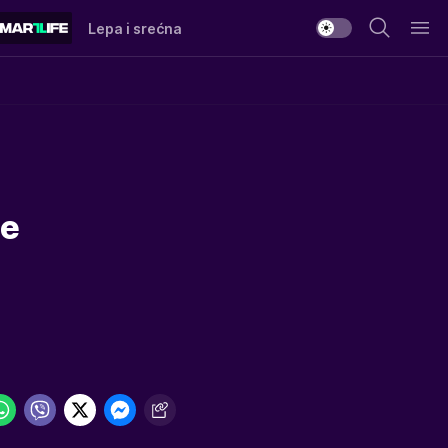
Lepa i srećna
ne