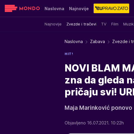
Naslovna
Najnovije
Najnovije
Zvezde i tračevi
TV
Film
Muzik
Sensa
Stvar ukusa
Yumama
Naslovna
Zabava
Zvezde i t
HIT!
NOVI BLAM MA
zna da gleda na
pričaju svi! 
Maja Marinković ponovo 
Objavljeno 16.07.2021. 10:22h