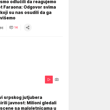
smo odlučili da reagujemo
ot Faraona: Odgovor svima
koji su nas osudili da ga
višemo
uj
14
i srpskog jutjubera
rili javnost: Milioni gledali
 scene sa maloletnicama u