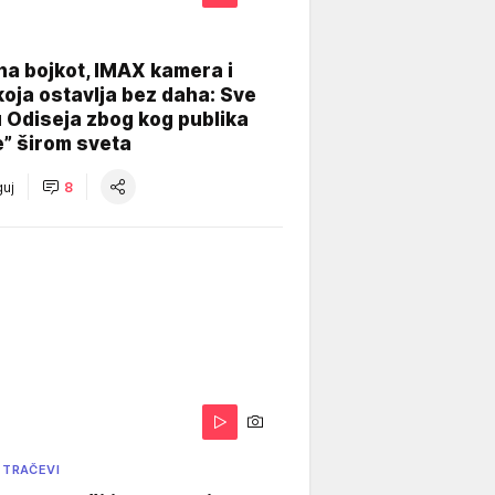
na bojkot, IMAX kamera i
koja ostavlja bez daha: Sve
u Odiseja zbog kog publika
e” širom sveta
uj
8
 TRAČEVI