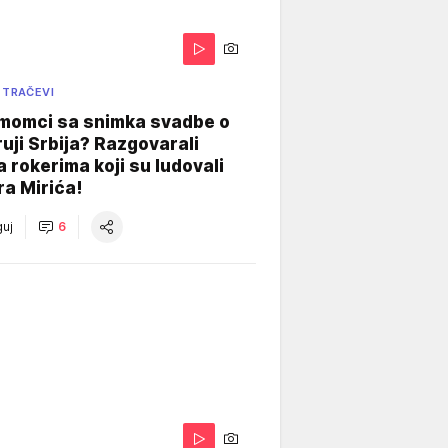
 TRAČEVI
 momci sa snimka svadbe o
uji Srbija? Razgovarali
 rokerima koji su ludovali
ra Mirića!
uj
6