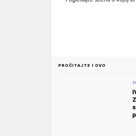
PROČITAJTE I OVO
Z
I
Z
s
p