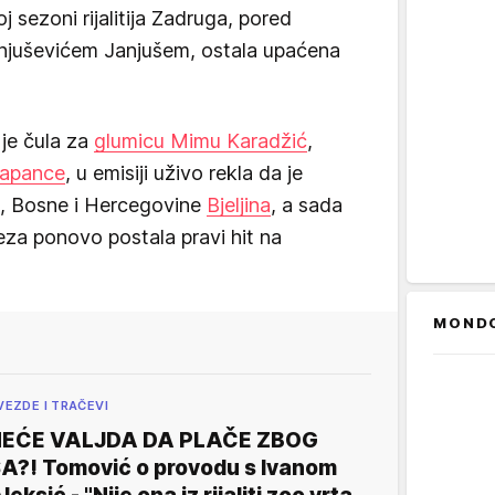
 sezoni rijalitija Zadruga, pored
njuševićem Janjušem, ostala upaćena
 je čula za
glumicu Mimu Karadžić
,
 Japance
, u emisiji uživo rekla da je
, Bosne i Hercegovine
Bjeljina
, a sada
eza ponovo postala pravi hit na
MOND
VEZDE I TRAČEVI
EĆE VALJDA DA PLAČE ZBOG
A?! Tomović o provodu s Ivanom