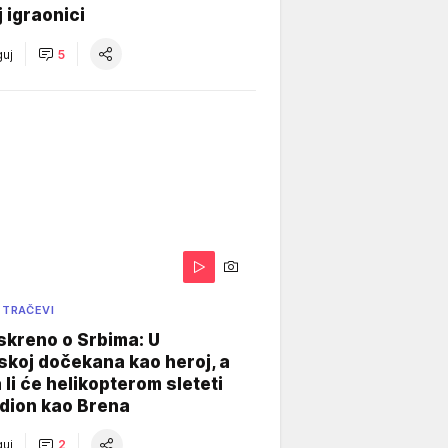
j igraonici
uj
5
 TRAČEVI
skreno o Srbima: U
koj dočekana kao heroj, a
 li će helikopterom sleteti
dion kao Brena
uj
2