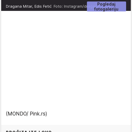
Pogledaj
Dragana Mitar, Edis Fetić
Foto: Instagram/dragana_mitar
fotogaleriju
(MONDO/ Pink.rs)
PROČITAJTE I OVO