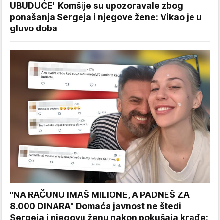
UBUDUĆE" Komšije su upozoravale zbog
ponašanja Sergeja i njegove žene: Vikao je u
gluvo doba
"NA RAČUNU IMAŠ MILIONE, A PADNEŠ ZA
8.000 DINARA" Domaća javnost ne štedi
Sergeja i njegovu ženu nakon pokušaja krađe: