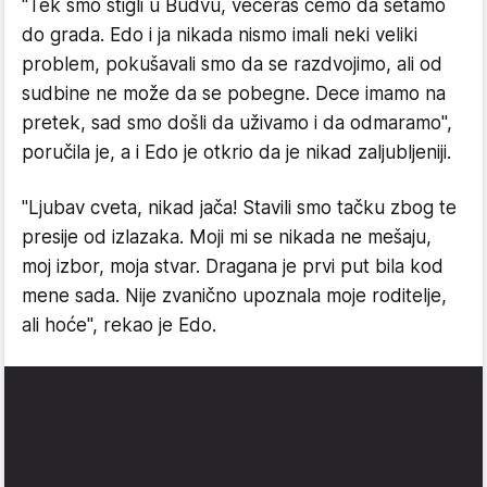
"Tek smo stigli u Budvu, večeras ćemo da šetamo
do grada. Edo i ja nikada nismo imali neki veliki
problem, pokušavali smo da se razdvojimo, ali od
sudbine ne može da se pobegne. Dece imamo na
pretek, sad smo došli da uživamo i da odmaramo",
poručila je, a i Edo je otkrio da je nikad zaljubljeniji.
"Ljubav cveta, nikad jača! Stavili smo tačku zbog te
presije od izlazaka. Moji mi se nikada ne mešaju,
moj izbor, moja stvar. Dragana je prvi put bila kod
mene sada. Nije zvanično upoznala moje roditelje,
ali hoće", rekao je Edo.