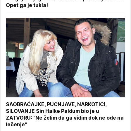
Opet ga je tukla!
SAOBRAĆAJKE, PUCNJAVE, NARKOTICI,
SILOVANJE Sin Halke Paldum bio je u
ZATVORU: "Ne želim da ga vidim dok ne ode na
lečenje"