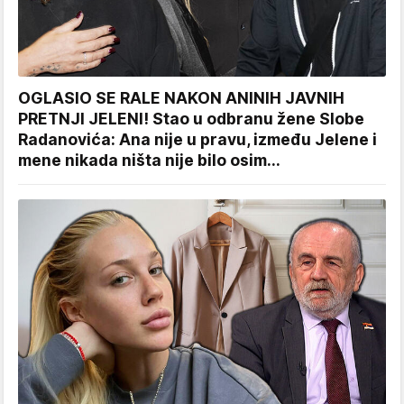
OGLASIO SE RALE NAKON ANINIH JAVNIH
PRETNJI JELENI! Stao u odbranu žene Slobe
Radanovića: Ana nije u pravu, između Jelene i
mene nikada ništa nije bilo osim...