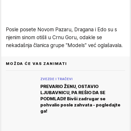
Posle posete Novom Pazaru, Dragana i Edo su s
njenim sinom otišli u Crnu Goru, odakle se
nekadašnja članica grupe "Models" već oglašavala.
MOŽDA ĆE VAS ZANIMATI
ZVEZDE I TRAČEVI
PREVARIO ŽENU, OSTAVIO
LJUBAVNICU, PA REŠIO DA SE
PODMLADI! Bivši zadrugar se
pohvalio posle zahvata - pogledajte
ga!