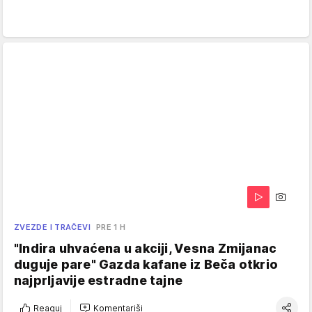
ZVEZDE I TRAČEVI
PRE 1 H
"Indira uhvaćena u akciji, Vesna Zmijanac
duguje pare" Gazda kafane iz Beča otkrio
najprljavije estradne tajne
Reaguj
Komentariši