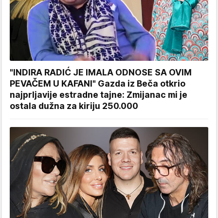
"INDIRA RADIĆ JE IMALA ODNOSE SA OVIM
PEVAČEM U KAFANI" Gazda iz Beča otkrio
najprljavije estradne tajne: Zmijanac mi je
ostala dužna za kiriju 250.000