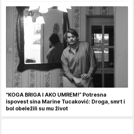
"KOGA BRIGA I AKO UMREM!“ Potresna
ispovest sina Marine Tucaković: Droga, smrt i
bol obeležili su mu život