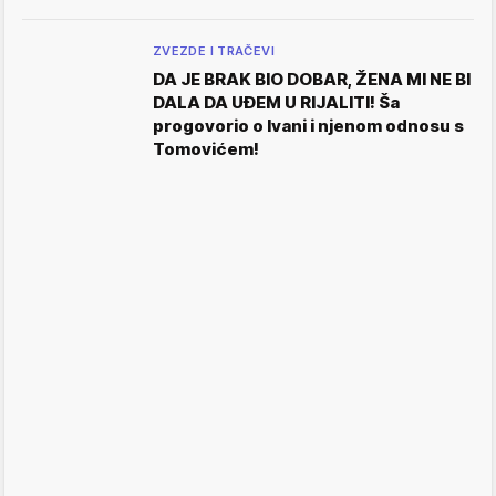
ZVEZDE I TRAČEVI
DA JE BRAK BIO DOBAR, ŽENA MI NE BI
DALA DA UĐEM U RIJALITI! Ša
progovorio o Ivani i njenom odnosu s
Tomovićem!