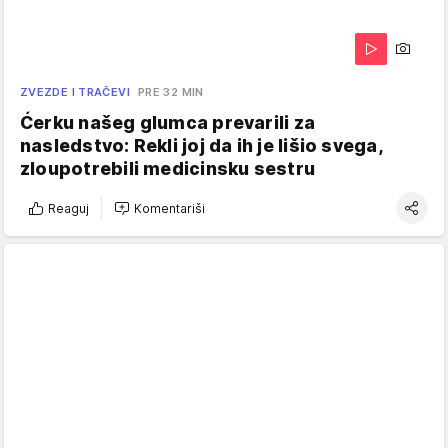
ZVEZDE I TRAČEVI
PRE 32 MIN
Ćerku našeg glumca prevarili za
nasledstvo: Rekli joj da ih je lišio svega,
zloupotrebili medicinsku sestru
Reaguj
Komentariši