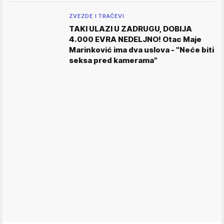
ZVEZDE I TRAČEVI
TAKI ULAZI U ZADRUGU, DOBIJA
4.000 EVRA NEDELJNO! Otac Maje
Marinković ima dva uslova - "Neće biti
seksa pred kamerama"