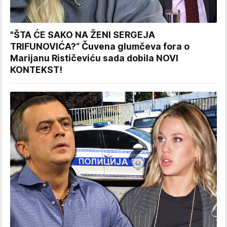
"ŠTA ĆE SAKO NA ŽENI SERGEJA
TRIFUNOVIĆA?“ Čuvena glumčeva fora o
Marijanu Rističeviću sada dobila NOVI
KONTEKST!