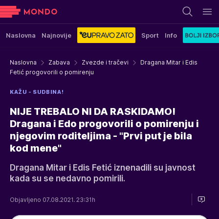
Naslovna
Najnovije
Sport
Info
Naslovna
Zabava
Zvezde i tračevi
Dragana Mitar i Edis
Fetić progovorili o pomirenju
KAŽU - SUDBINA!
NIJE TREBALO NI DA RASKIDAMO!
Dragana i Edo progovorili o pomirenju i
njegovim roditeljima - "Prvi put je bila
kod mene"
Dragana Mitar i Edis Fetić iznenadili su javnost
kada su se nedavno pomirili.
Objavljeno 07.08.2021. 23:31h