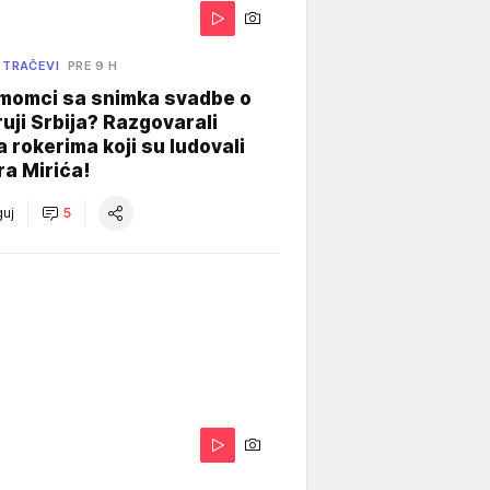
 TRAČEVI
PRE 9 H
 momci sa snimka svadbe o
uji Srbija? Razgovarali
 rokerima koji su ludovali
ra Mirića!
uj
5