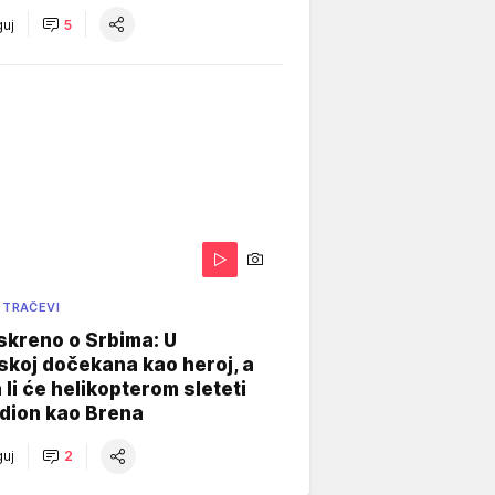
uj
5
 TRAČEVI
skreno o Srbima: U
koj dočekana kao heroj, a
 li će helikopterom sleteti
dion kao Brena
uj
2