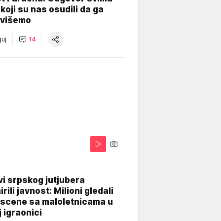
koji su nas osudili da ga
višemo
uj
14
i srpskog jutjubera
rili javnost: Milioni gledali
 scene sa maloletnicama u
j igraonici