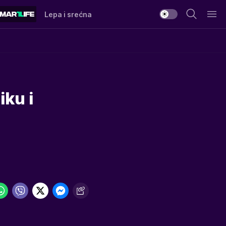
Lepa i srećna
ku i