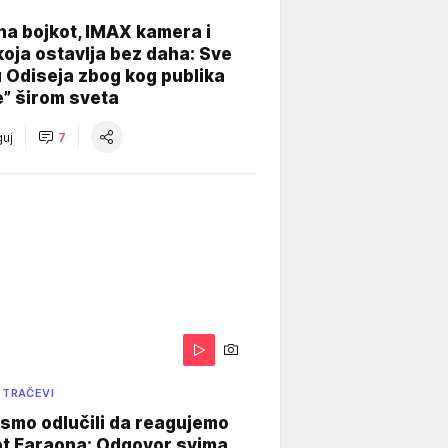
na bojkot, IMAX kamera i
koja ostavlja bez daha: Sve
u Odiseja zbog kog publika
e” širom sveta
uj
7
 TRAČEVI
smo odlučili da reagujemo
ot Faraona: Odgovor svima