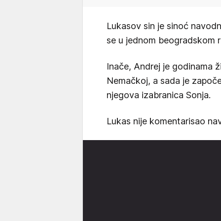
Lukasov sin je sinoć navodn
se u jednom beogradskom r
Inače, Andrej je godinama 
Nemačkoj, a sada je započeo
njegova izabranica Sonja.
Lukas nije komentarisao nav