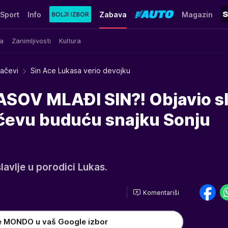
Sport
Info
Zabava
Magazin
a
Zanimljivosti
Kultura
račevi
Sin Ace Lukasa verio devojku
SOV MLAĐI SIN?! Objavio sli
čevu buduću snajku Sonju
slavlje u porodici Lukas.
Komentariši
e MONDO u vaš Google izbor