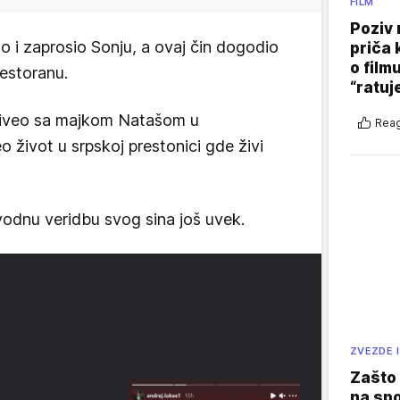
FILM
Poziv 
o i zaprosio Sonju, a ovaj čin dogodio
priča 
o film
estoranu.
“ratuj
živeo sa majkom Natašom u
Reag
 život u srpskoj prestonici gde živi
odnu veridbu svog sina još uvek.
ZVEZDE I
Zašto 
na sp