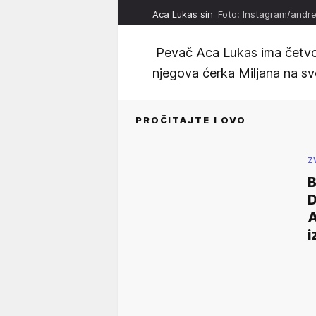
Aca Lukas sin
Foto: Instagram/andre
Pevač Aca Lukas ima četvor
njegova ćerka Miljana na sv
PROČITAJTE I OVO
Z
B
D
A
i