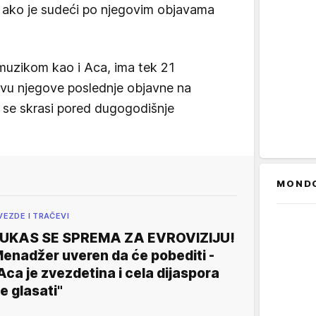
r ako je sudeći po njegovim objavama
 muzikom kao i Aca, ima tek 21
novu njegove poslednje objavne na
a se skrasi pored dugogodišnje
MOND
VEZDE I TRAČEVI
UKAS SE SPREMA ZA EVROVIZIJU!
enadžer uveren da će pobediti -
Aca je zvezdetina i cela dijaspora
e glasati"