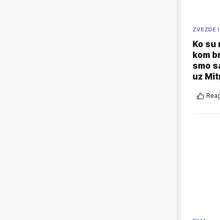
ZVEZDE I
Ko su
kom br
smo sa
uz Mit
Reag