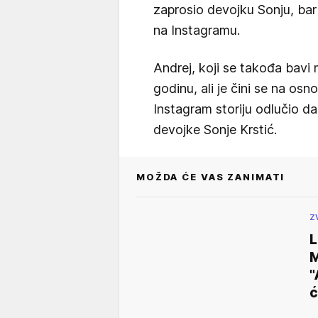
zaprosio devojku Sonju, ba
na Instagramu.
Andrej, koji se takođa bavi
godinu, ali je čini se na os
Instagram storiju odlučio d
devojke Sonje Krstić.
MOŽDA ĆE VAS ZANIMATI
Z
L
M
"
ć