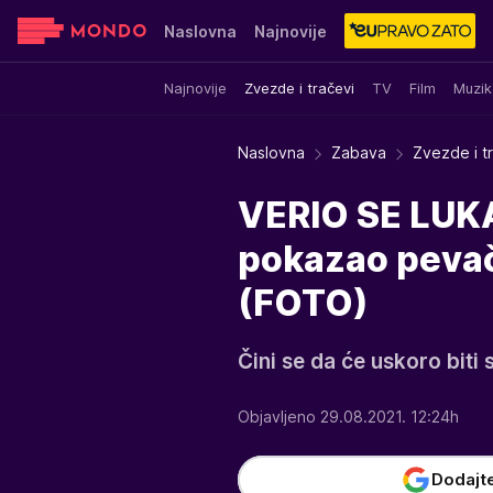
Naslovna
Najnovije
Najnovije
Zvezde i tračevi
TV
Film
Muzik
Sensa
Stvar ukusa
Yumama
Naslovna
Zabava
Zvezde i t
VERIO SE LUKA
pokazao peva
(FOTO)
Čini se da će uskoro biti 
Objavljeno 29.08.2021. 12:24h
Dodajt