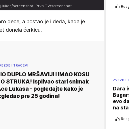
j.lukas/screenshot, Prva TV/screenshot
Reag
o dece, a postao je i deda, kada je
et donela ćerkicu.
VEZDE I TRAČEVI
IO DUPLO MRŠAVIJI I IMAO KOSU
ZVEZDE I
O STRUKA! Isplivao stari snimak
ce Lukasa - pogledajte kako je
Dara i
Bugars
zgledao pre 25 godina!
evo da
na sta
Reag