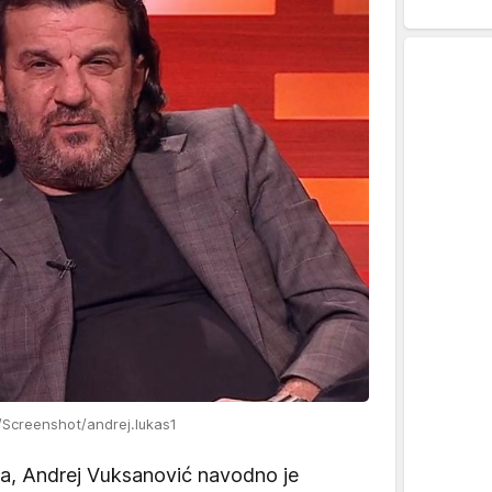
/Screenshot/andrej.lukas1
a, Andrej Vuksanović navodno je