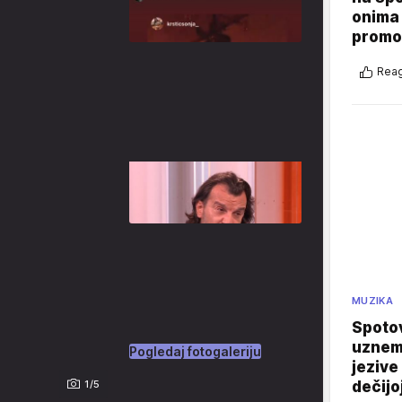
onima 
promo
Reag
MUZIKA
Spotov
uznemi
Pogledaj fotogaleriju
jezive
1/5
dečijo