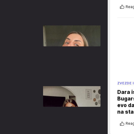
Reag
ZVEZDE I
Dara i
Bugars
evo da
na sta
Reag