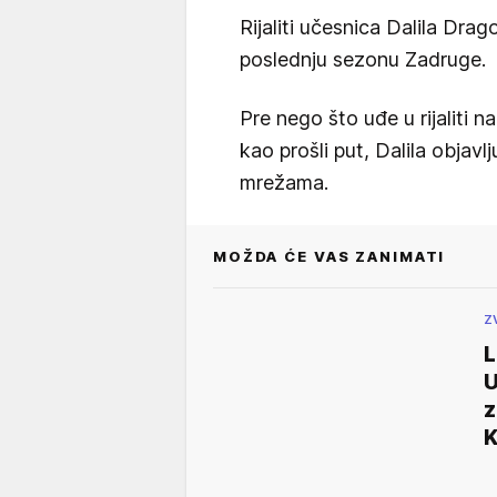
Rijaliti učesnica Dalila Drag
poslednju sezonu Zadruge.
Pre nego što uđe u rijaliti 
kao prošli put, Dalila objavl
mrežama.
MOŽDA ĆE VAS ZANIMATI
Z
L
U
z
K