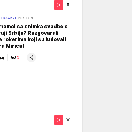
 TRAČEVI
PRE 17 H
 momci sa snimka svadbe o
uji Srbija? Razgovarali
 rokerima koji su ludovali
ra Mirića!
uj
5