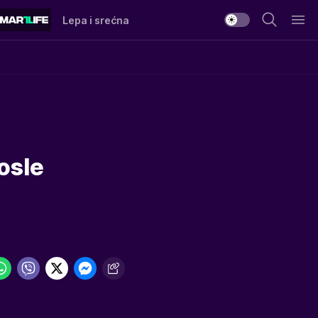
Lepa i srećna
osle