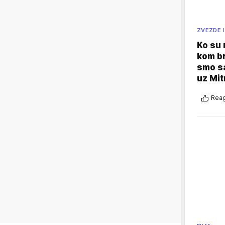
ZVEZDE I
Ko su
kom br
smo sa
uz Mit
Reag