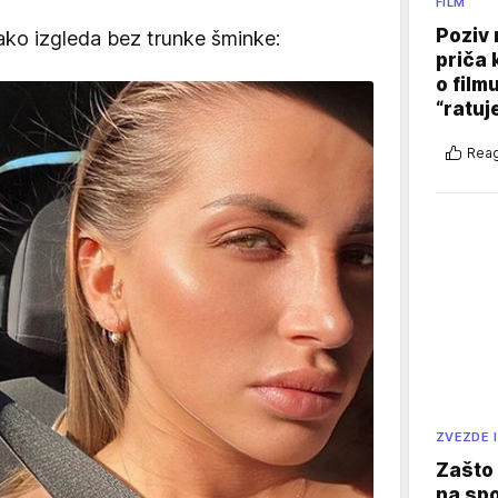
FILM
Poziv 
ako izgleda bez trunke šminke:
priča 
o film
“ratuj
Reag
ZVEZDE I
Zašto 
na sp