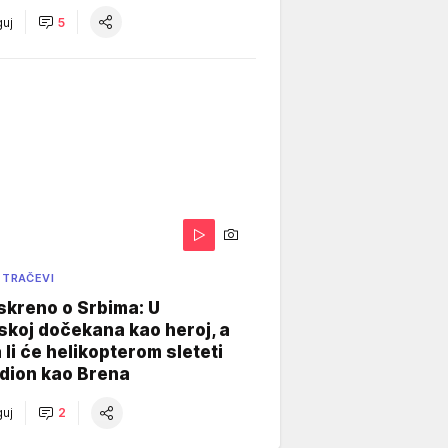
uj
5
 TRAČEVI
skreno o Srbima: U
koj dočekana kao heroj, a
 li će helikopterom sleteti
dion kao Brena
uj
2