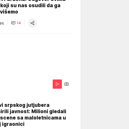
koji su nas osudili da ga
višemo
uj
14
i srpskog jutjubera
rili javnost: Milioni gledali
 scene sa maloletnicama u
j igraonici