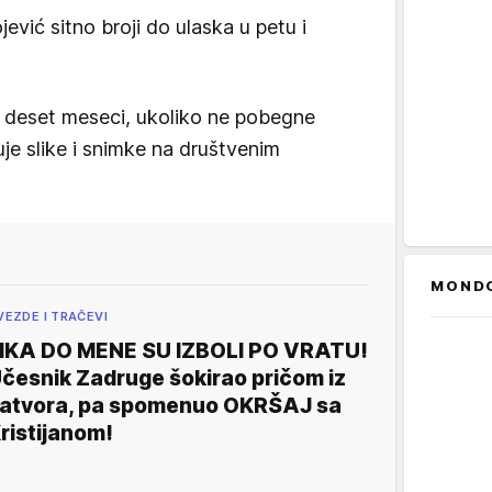
ojević sitno broji do ulaska u petu i
na deset meseci, ukoliko ne pobegne
juje slike i snimke na društvenim
MOND
VEZDE I TRAČEVI
IKA DO MENE SU IZBOLI PO VRATU!
česnik Zadruge šokirao pričom iz
atvora, pa spomenuo OKRŠAJ sa
ristijanom!