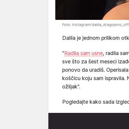
Foto: Instagram/dalila_dragojevic_offi
Dalila je jednom prilikom otkr
"
Radila sam usne
, radila sa
sve što za šest meseci izađe
ponovo da uradiš. Operisala
koščicu koju sam ispravila. N
ožiljak".
Pogledajte kako sada izgled