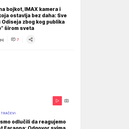
na bojkot, IMAX kamera i
koja ostavlja bez daha: Sve
u Odiseja zbog kog publika
e” širom sveta
uj
7
 TRAČEVI
smo odlučili da reagujemo
ot Faraona: Odgovor svima