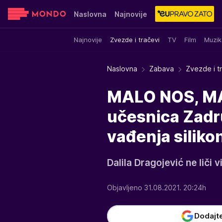
Naslovna
Najnovije
Najnovije
Zvezde i tračevi
TV
Film
Muzik
Sensa
Stvar ukusa
Yumama
Naslovna
Zabava
Zvezde i t
MALO NOS, MA
učesnica Zadr
vađenja silik
Dalila Dragojević ne liči 
Objavljeno 31.08.2021. 20:24h
Dodajt