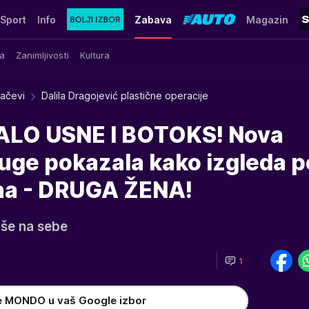
Sport
Info
Zabava
Magazin
a
Zanimljivosti
Kultura
račevi
Dalila Dragojević plastične operacije
LO USNE I BOTOKS! Nova
uge pokazala kako izgleda p
ona - DRUGA ŽENA!
više na sebe
1
e MONDO u vaš Google izbor