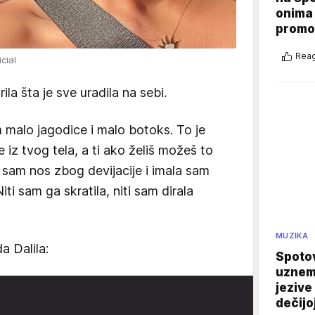
onima 
promo
Reag
cial
ila šta je sve uradila na sebi.
m malo jagodice i malo botoks. To je
 iz tvog tela, a ti ako želiš možeš to
 sam nos zbog devijacije i imala sam
iti sam ga skratila, niti sam dirala
MUZIKA
a Dalila:
Spotov
uznemi
jezive
dečijo