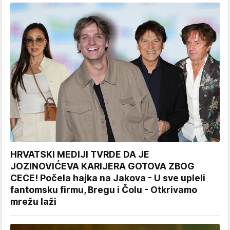
HRVATSKI MEDIJI TVRDE DA JE
JOZINOVIĆEVA KARIJERA GOTOVA ZBOG
CECE! Počela hajka na Jakova - U sve upleli
fantomsku firmu, Bregu i Čolu - Otkrivamo
mrežu laži