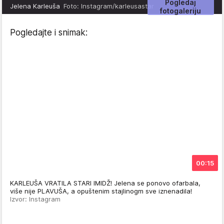
Pogledaj
Jelena Karleuša
Foto: Instagram/karleusastar
fotogaleriju
Pogledajte i snimak:
00:15
KARLEUŠA VRATILA STARI IMIDŽ! Jelena se ponovo ofarbala,
više nije PLAVUŠA, a opuštenim stajlinogm sve iznenadila!
Izvor: Instagram