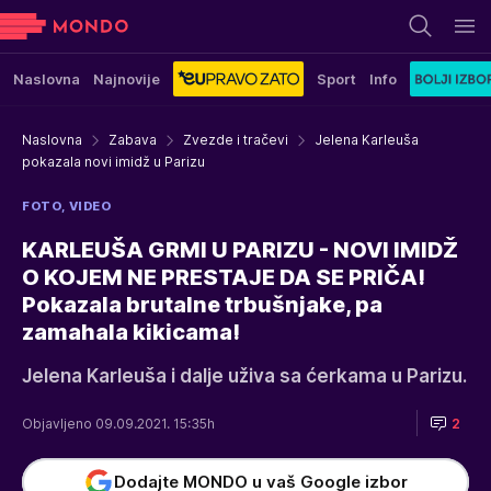
Naslovna
Najnovije
Sport
Info
Naslovna
Zabava
Zvezde i tračevi
Jelena Karleuša
pokazala novi imidž u Parizu
FOTO, VIDEO
KARLEUŠA GRMI U PARIZU - NOVI IMIDŽ
O KOJEM NE PRESTAJE DA SE PRIČA!
Pokazala brutalne trbušnjake, pa
zamahala kikicama!
Jelena Karleuša i dalje uživa sa ćerkama u Parizu.
Objavljeno 09.09.2021. 15:35h
2
Dodajte MONDO u vaš Google izbor