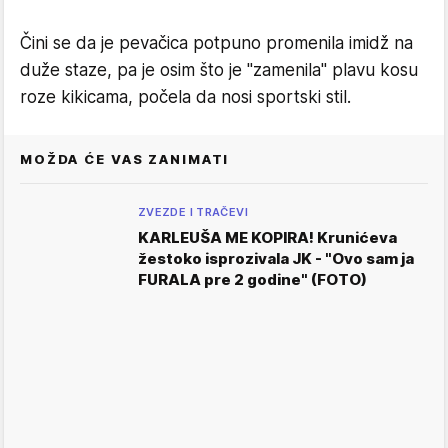
Čini se da je pevačica potpuno promenila imidž na
duže staze, pa je osim što je "zamenila" plavu kosu
roze kikicama, počela da nosi sportski stil.
MOŽDA ĆE VAS ZANIMATI
ZVEZDE I TRAČEVI
KARLEUŠA ME KOPIRA! Krunićeva
žestoko isprozivala JK - "Ovo sam ja
FURALA pre 2 godine" (FOTO)