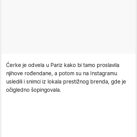
Ćerke je odvela u Pariz kako bi tamo proslavila
njihove rođendane, a potom su na Instagramu
usledili i snimci iz lokala prestižnog brenda, gde je
očigledno šopingovala.