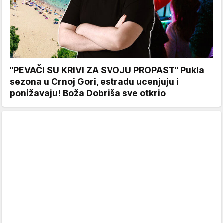
"PEVAČI SU KRIVI ZA SVOJU PROPAST" Pukla
sezona u Crnoj Gori, estradu ucenjuju i
ponižavaju! Boža Dobriša sve otkrio