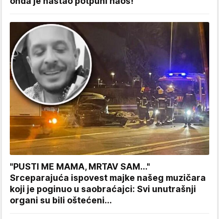
onda je nastao potpuni haos!
"PUSTI ME MAMA, MRTAV SAM..."
Srceparajuća ispovest majke našeg muzičara
koji je poginuo u saobraćajci: Svi unutrašnji
organi su bili oštećeni...