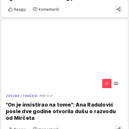
Reaguj
Komentariši
ZVEZDE I TRAČEVI
PRE 8 H
"On je insistirao na tome": Ana Radulović
posle dve godine otvorila dušu o razvodu
od Mirčeta