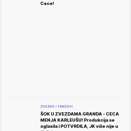
Cece!
ZVEZDE I TRAČEVI
ŠOK U ZVEZDAMA GRANDA - CECA
MENJA KARLEUŠU! Produkcija se
oglasila i POTVRDILA, JK više nije u