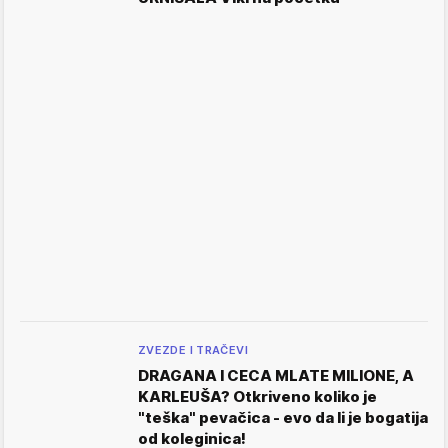
ZVEZDE I TRAČEVI
DRAGANA I CECA MLATE MILIONE, A
KARLEUŠA? Otkriveno koliko je
"teška" pevačica - evo da li je bogatija
od koleginica!