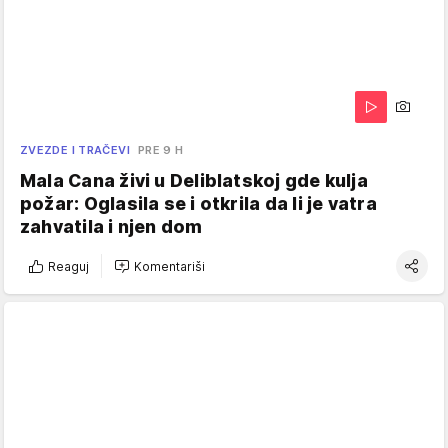
ZVEZDE I TRAČEVI
PRE 9 H
Mala Cana živi u Deliblatskoj gde kulja
požar: Oglasila se i otkrila da li je vatra
zahvatila i njen dom
Reaguj
Komentariši