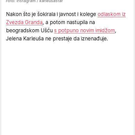
Foto: Instagram / karleusastar
Nakon što je šokirala i javnost i kolege
odlaskom iz
Zvezda Granda
, a potom nastupila na
beogradskom Ušću
s potpuno novim imidžom
,
Jelena Karleuša ne prestaje da iznenađuje.