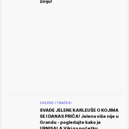
žiriju!
ZVEZDE I TRAČEVI
SVAĐE JELENE KARLEUŠE O KOJIMA
SE I DANAS PRIČA! Jelena više nije u
Grandu - pogledajte kako je
URNISALA Viki na početku