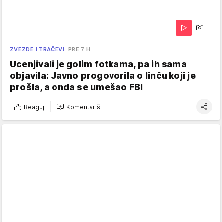
ZVEZDE I TRAČEVI
PRE 7 H
Ucenjivali je golim fotkama, pa ih sama
objavila: Javno progovorila o linču koji je
prošla, a onda se umešao FBI
Reaguj
Komentariši