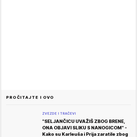
PROČITAJTE I OVO
ZVEZDE I TRAČEVI
"SELJANČICU UVAŽIŠ ZBOG BRENE,
ONA OBJAVI SLIKU S NANOGICOM" -
Kako su Karleuša i Prija zaratile zbog