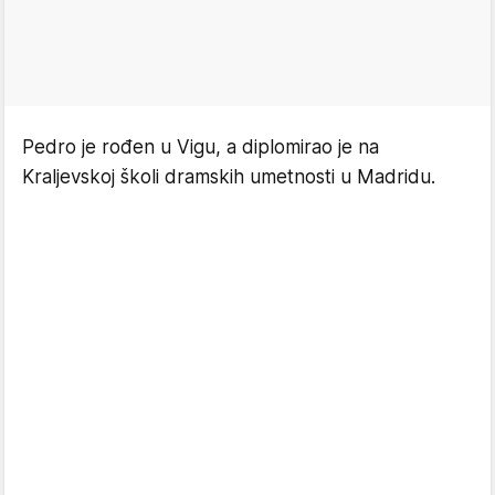
Pedro je rođen u Vigu, a diplomirao je na
Kraljevskoj školi dramskih umetnosti u Madridu.