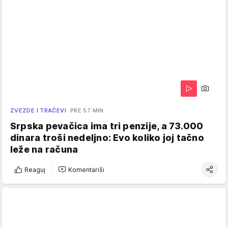
ZVEZDE I TRAČEVI
PRE 57 MIN
Srpska pevačica ima tri penzije, a 73.000
dinara troši nedeljno: Evo koliko joj tačno
leže na računa
Reaguj
Komentariši