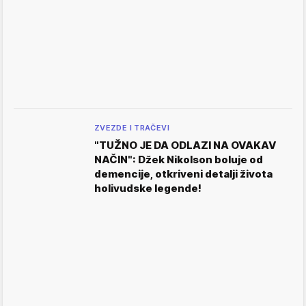
ZVEZDE I TRAČEVI
"TUŽNO JE DA ODLAZI NA OVAKAV
NAČIN": Džek Nikolson boluje od
demencije, otkriveni detalji života
holivudske legende!