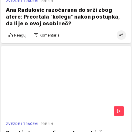
ZVEZDE I TRAČEVI
PRE 1 H
Ana Radulović razočarana do srži zbog
afere: Precrtala "kolegu" nakon postupka,
da li je o ovoj osobi reč?
Reaguj
Komentariši
ZVEZDE I TRAČEVI
PRE 1 H