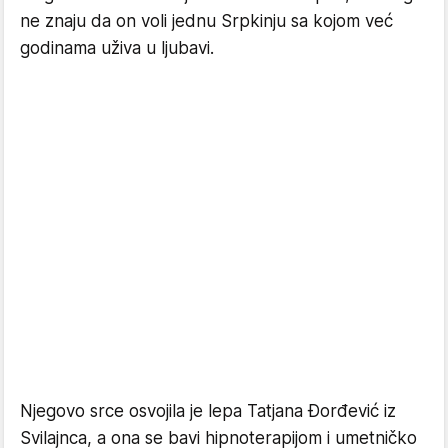
ne znaju da on voli jednu Srpkinju sa kojom već
godinama uživa u ljubavi.
Njegovo srce osvojila je lepa Tatjana Đorđević iz
Svilajnca, a ona se bavi hipnoterapijom i umetničko