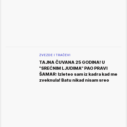
ZVEZDE I TRAČEVI
TAJNA ČUVANA 25 GODINA! U
"SREĆNIM LJUDIMA" PAO PRAVI
ŠAMAR: Izleteo sam iz kadra kad me
zveknula! Batu nikad nisam sreo