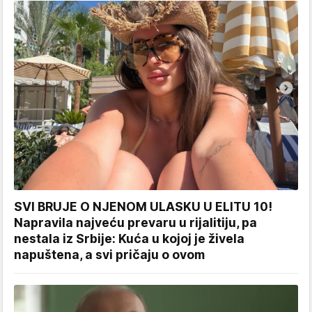
SVI BRUJE O NJENOM ULASKU U ELITU 10!
Napravila najveću prevaru u rijalitiju, pa
nestala iz Srbije: Kuća u kojoj je živela
napuštena, a svi pričaju o ovom