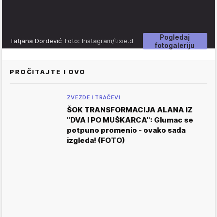
Pogledaj
Tatjana Đorđević
Foto: Instagram/tixie.d
fotogaleriju
PROČITAJTE I OVO
ZVEZDE I TRAČEVI
ŠOK TRANSFORMACIJA ALANA IZ
"DVA I PO MUŠKARCA": Glumac se
potpuno promenio - ovako sada
izgleda! (FOTO)