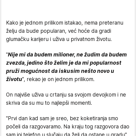
Kako je jednom prilikom istakao, nema preteranu
želju da bude popularan, već hoće da gradi
glumačku karijeru i uživa u privatnom životu.
"
Nije mi da budem milioner, ne žudim da budem
zvezda, jedino što želim je da mi popularnost
pruži mogućnost da iskusim nešto novo u
životu
", rekao je on jednom prilikom.
On najviše uživa u crtanju sa svojom devojkom i ne
skriva da su mu to najlepši momenti.
"Prvi dan kad sam je sreo, bez koketiranja smo
počeli da razgovaramo. Na kraju tog razgovora dao
sam joj telefon u slučaju da želi da ostane u gradu",