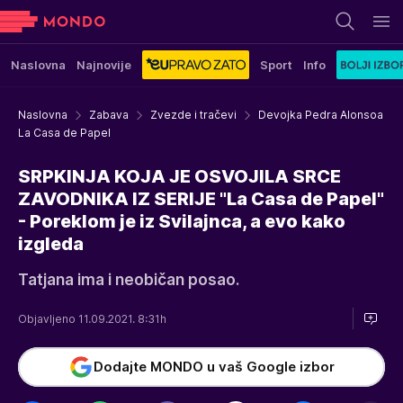
Naslovna
Najnovije
Sport
Info
Naslovna
Zabava
Zvezde i tračevi
Devojka Pedra Alonsoa
La Casa de Papel
SRPKINJA KOJA JE OSVOJILA SRCE
ZAVODNIKA IZ SERIJE "La Casa de Papel"
- Poreklom je iz Svilajnca, a evo kako
izgleda
Tatjana ima i neobičan posao.
Objavljeno 11.09.2021. 8:31h
Dodajte MONDO u vaš Google izbor