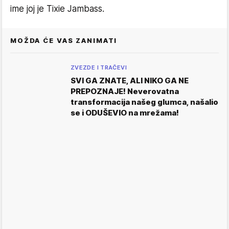
ime joj je Tixie Jambass.
MOŽDA ĆE VAS ZANIMATI
ZVEZDE I TRAČEVI
SVI GA ZNATE, ALI NIKO GA NE
PREPOZNAJE! Neverovatna
transformacija našeg glumca, našalio
se i ODUŠEVIO na mrežama!