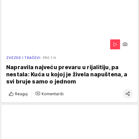
ZVEZDE I TRAČEVI
PRE 1 H
Napravila najveću prevaru u rijalitiju, pa
nestala: Kuća u kojoj je živela napuštena, a
svi bruje samo o jednom
Reaguj
Komentariši