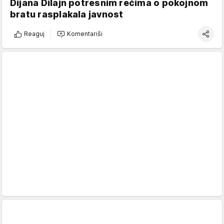
Dijana Dilajn potresnim rečima o pokojnom
bratu rasplakala javnost
Reaguj
Komentariši