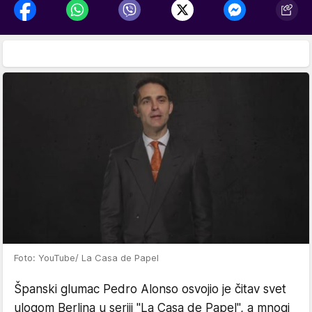
Foto: YouTube/ La Casa de Papel
Španski glumac Pedro Alonso osvojio je čitav svet
ulogom Berlina u seriji "La Casa de Papel", a mnogi