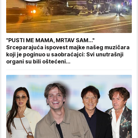
"PUSTI ME MAMA, MRTAV SAM..."
Srceparajuća ispovest majke našeg muzičara
koji je poginuo u saobraćajci: Svi unutrašnji
organi su bili oštećeni...