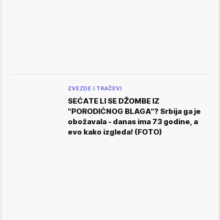
ZVEZDE I TRAČEVI
SEĆATE LI SE DŽOMBE IZ
"PORODIĆNOG BLAGA"? Srbija ga je
obožavala - danas ima 73 godine, a
evo kako izgleda! (FOTO)