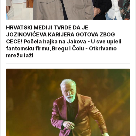
HRVATSKI MEDIJI TVRDE DA JE
JOZINOVIĆEVA KARIJERA GOTOVA ZBOG
CECE! Počela hajka na Jakova - U sve upleli
fantomsku firmu, Bregu i Čolu - Otkrivamo
mrežu laži