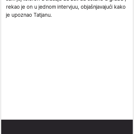
rekao je on u jednom intervjuu, objašnjavajući kako
je upoznao Tatjanu.