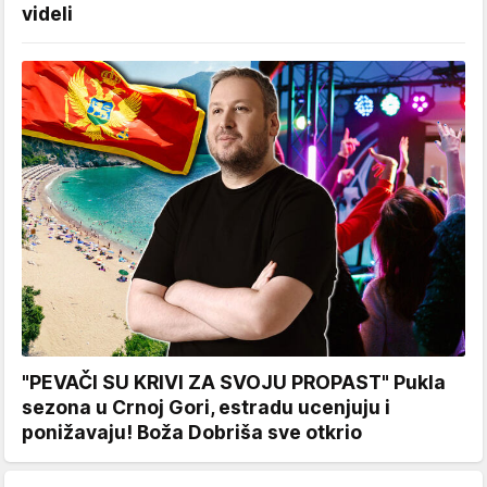
videli
"PEVAČI SU KRIVI ZA SVOJU PROPAST" Pukla
sezona u Crnoj Gori, estradu ucenjuju i
ponižavaju! Boža Dobriša sve otkrio