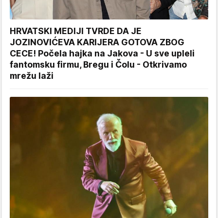
HRVATSKI MEDIJI TVRDE DA JE
JOZINOVIĆEVA KARIJERA GOTOVA ZBOG
CECE! Počela hajka na Jakova - U sve upleli
fantomsku firmu, Bregu i Čolu - Otkrivamo
mrežu laži