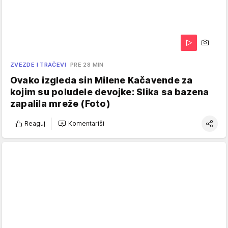
ZVEZDE I TRAČEVI
PRE 28 MIN
Ovako izgleda sin Milene Kačavende za
kojim su poludele devojke: Slika sa bazena
zapalila mreže (Foto)
Reaguj
Komentariši