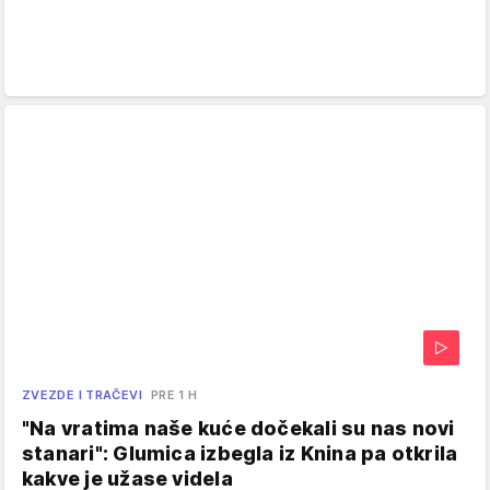
ZVEZDE I TRAČEVI
PRE 1 H
"Na vratima naše kuće dočekali su nas novi
stanari": Glumica izbegla iz Knina pa otkrila
kakve je užase videla