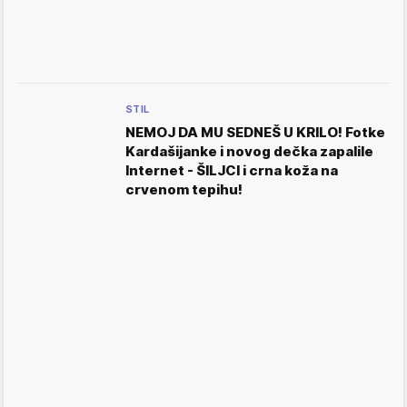
STIL
NEMOJ DA MU SEDNEŠ U KRILO! Fotke
Kardašijanke i novog dečka zapalile
Internet - ŠILJCI i crna koža na
crvenom tepihu!