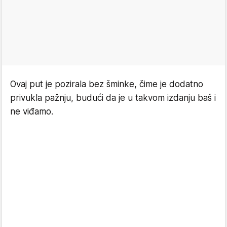
Ovaj put je pozirala bez šminke, čime je dodatno
privukla pažnju, budući da je u takvom izdanju baš i
ne viđamo.