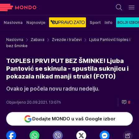
Naslovna
Najnovije
Sport
Info
Naslovna
Zabava
Zvezde i tračevi
Ljuba Pantović toples i
bez šminke
TOPLES I PRVI PUT BEZ ŠMINKE! Ljuba
Pantović se skinula - spustila suknjicu i
pokazala nikad manji struk! (FOTO)
Ovako je počela novu radnu nedelju.
Objavljeno 20.09.2021. 13:07h
8
Dodajte MONDO u vaš Google izbor