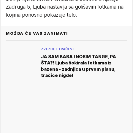
Zadruga 5, Ljuba nastavlja sa golišavim fotkama na
kojima ponosno pokazuje telo.
MOŽDA ĆE VAS ZANIMATI
ZVEZDE I TRAČEVI
JA SAM BABA I NOSIM TANGE, PA
ŠTA?! Ljuba šokirala fotkama iz
bazena - zadnjica u prvom planu,
tračice nigde!