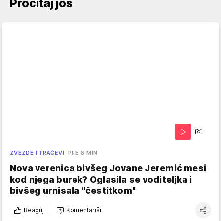
Pročitaj još
ZVEZDE I TRAČEVI
PRE 6 MIN
Nova verenica bivšeg Jovane Jeremić mesi
kod njega burek? Oglasila se voditeljka i
bivšeg urnisala "čestitkom"
Reaguj
Komentariši