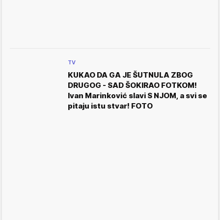
TV
KUKAO DA GA JE ŠUTNULA ZBOG
DRUGOG - SAD ŠOKIRAO FOTKOM!
Ivan Marinković slavi S NJOM, a svi se
pitaju istu stvar! FOTO