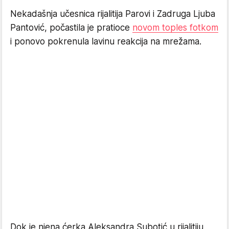
Nekadašnja učesnica rijalitija Parovi i Zadruga Ljuba
Pantović, počastila je pratioce
novom toples fotkom
i ponovo pokrenula lavinu reakcija na mrežama.
Dok je njena ćerka Aleksandra Subotić u rijalitiju