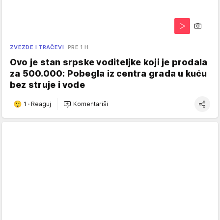
ZVEZDE I TRAČEVI
PRE 1 H
Ovo je stan srpske voditeljke koji je prodala
za 500.000: Pobegla iz centra grada u kuću
bez struje i vode
1
·
Reaguj
Komentariši