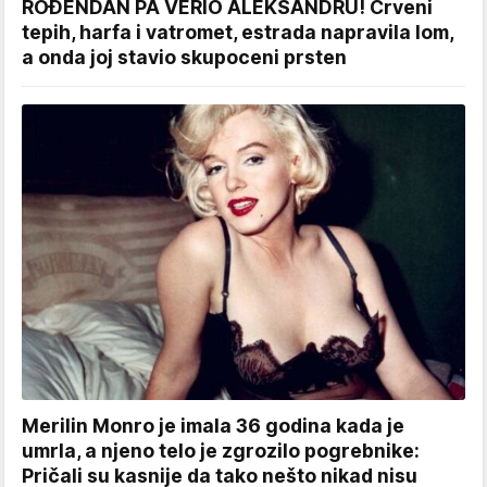
ROĐENDAN PA VERIO ALEKSANDRU! Crveni
tepih, harfa i vatromet, estrada napravila lom,
a onda joj stavio skupoceni prsten
Merilin Monro je imala 36 godina kada je
umrla, a njeno telo je zgrozilo pogrebnike:
Pričali su kasnije da tako nešto nikad nisu