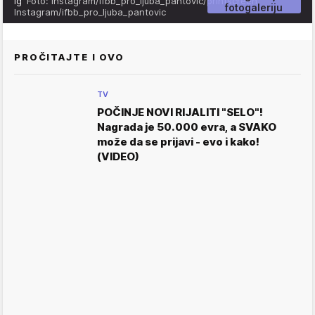
ig
Foto: Instagram/ifbb_pro_ljuba_pantovic/printscreen,
fotogaleriju
Instagram/ifbb_pro_ljuba_pantovic
PROČITAJTE I OVO
TV
POČINJE NOVI RIJALITI "SELO"!
Nagrada je 50.000 evra, a SVAKO
može da se prijavi - evo i kako!
(VIDEO)