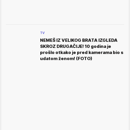
TV
NEMEŠ IZ VELIKOG BRATA IZGLEDA
SKROZ DRUGAČIJE! 10 godina je
prošlo otkako je pred kamerama bio s
udatom ženom! (FOTO)