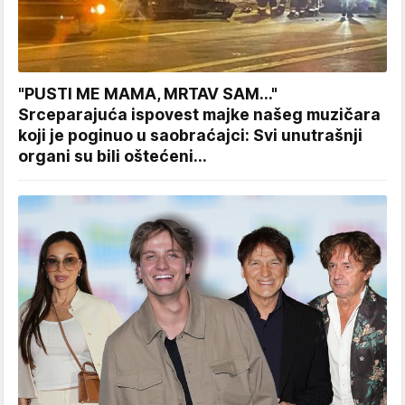
"PUSTI ME MAMA, MRTAV SAM..."
Srceparajuća ispovest majke našeg muzičara
koji je poginuo u saobraćajci: Svi unutrašnji
organi su bili oštećeni...