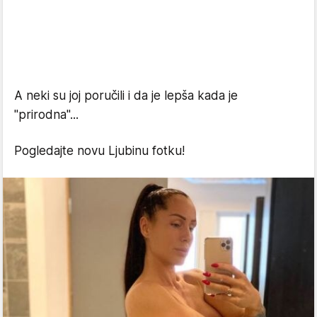
A neki su joj poručili i da je lepša kada je
"prirodna"...
Pogledajte novu Ljubinu fotku!