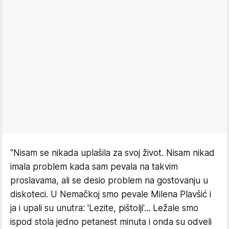
"Nisam se nikada uplašila za svoj život. Nisam nikad
imala problem kada sam pevala na takvim
proslavama, ali se desio problem na gostovanju u
diskoteci. U Nemačkoj smo pevale Milena Plavšić i
ja i upali su unutra: 'Lezite, pištolji'... Ležale smo
ispod stola jedno petanest minuta i onda su odveli