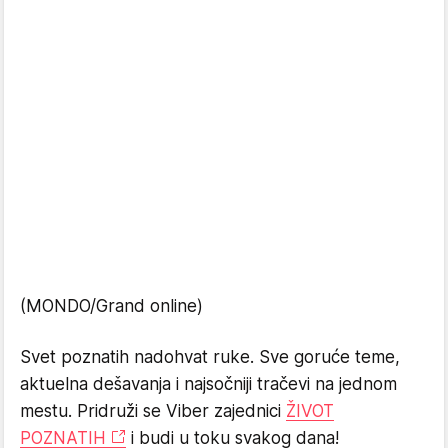
(MONDO/Grand online)
Svet poznatih nadohvat ruke. Sve goruće teme,
aktuelna dešavanja i najsočniji tračevi na jednom
mestu. Pridruži se Viber zajednici
ŽIVOT
POZNATIH
i budi u toku svakog dana!