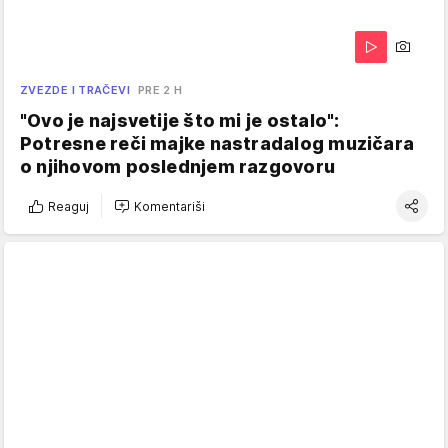
ZVEZDE I TRAČEVI
PRE 2 H
"Ovo je najsvetije što mi je ostalo":
Potresne reči majke nastradalog muzičara
o njihovom poslednjem razgovoru
Reaguj
Komentariši