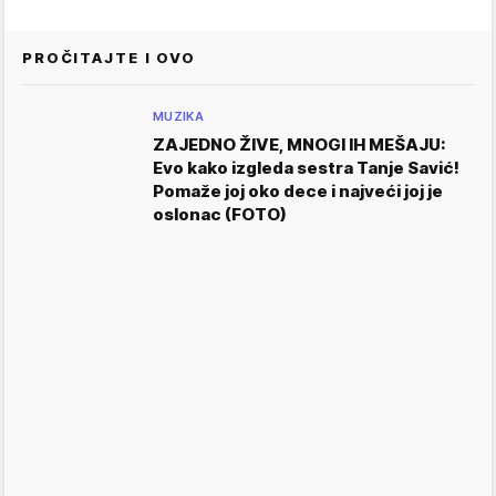
PROČITAJTE I OVO
MUZIKA
ZAJEDNO ŽIVE, MNOGI IH MEŠAJU:
Evo kako izgleda sestra Tanje Savić!
Pomaže joj oko dece i najveći joj je
oslonac (FOTO)