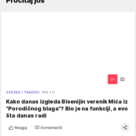
Pročitaj još
ZVEZDE I TRAČEVI
PRE 1 H
Kako danas izgleda Bisenijin verenik Mića iz
"Porodičnog blaga"? Bio je na funkciji, a evo
šta danas radi
Reaguj
Komentariši