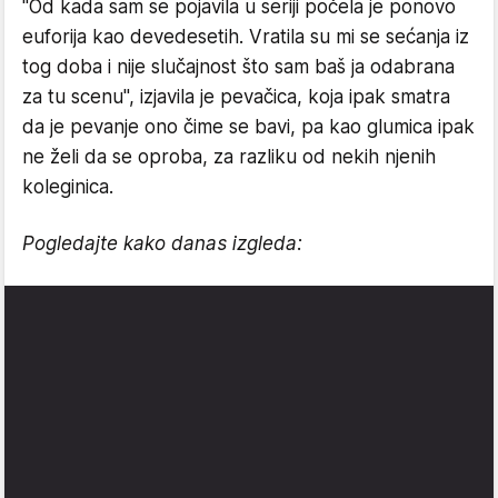
"Od kada sam se pojavila u seriji počela je ponovo
euforija kao devedesetih. Vratila su mi se sećanja iz
tog doba i nije slučajnost što sam baš ja odabrana
za tu scenu", izjavila je pevačica, koja ipak smatra
da je pevanje ono čime se bavi, pa kao glumica ipak
ne želi da se oproba, za razliku od nekih njenih
koleginica.
Pogledajte kako danas izgleda: