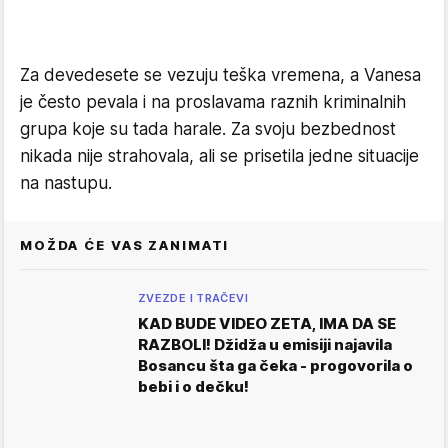
Za devedesete se vezuju teška vremena, a Vanesa
je često pevala i na proslavama raznih kriminalnih
grupa koje su tada harale. Za svoju bezbednost
nikada nije strahovala, ali se prisetila jedne situacije
na nastupu.
MOŽDA ĆE VAS ZANIMATI
ZVEZDE I TRAČEVI
KAD BUDE VIDEO ZETA, IMA DA SE
RAZBOLI! Džidža u emisiji najavila
Bosancu šta ga čeka - progovorila o
bebi i o dečku!