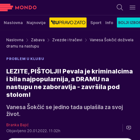
Naslovna
Najnovije
Sport
Info
Naslovna
Zabava
Zvezde i tračevi
Vanesa Šokčić doživela
dramu na nastupu
PROBLEM U KLUBU
LEZITE, PIŠTOLJI! Pevala je kriminalcima
i bila najpopularnija, a DRAMU na
nastupu ne zaboravlja - završila pod
stolom!
Vanesa Šokčić se jedino tada uplašila za svoj
život.
Branka Bajić
Objavljeno 20.01.2022. 11:32h