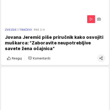
ZVEZDE I TRAČEVI
PRE 2 H
Jovana Jeremić piše priručnik kako osvojiti
muškarca: "Zaboravite neupotrebljive
savete žena očajnica"
Reaguj
Komentariši