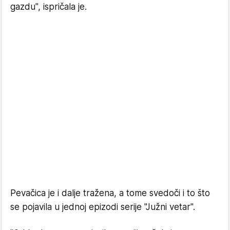
gazdu", ispričala je.
Pevačica je i dalje tražena, a tome svedoči i to što
se pojavila u jednoj epizodi serije "Južni vetar".