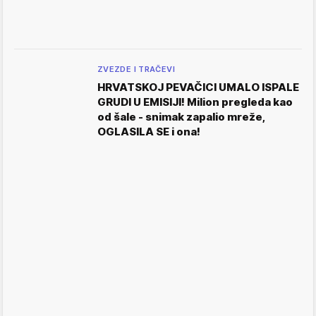
ZVEZDE I TRAČEVI
HRVATSKOJ PEVAČICI UMALO ISPALE
GRUDI U EMISIJI! Milion pregleda kao
od šale - snimak zapalio mreže,
OGLASILA SE i ona!