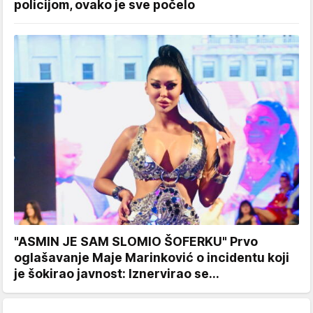
policijom, ovako je sve počelo
"ASMIN JE SAM SLOMIO ŠOFERKU" Prvo
oglašavanje Maje Marinković o incidentu koji
je šokirao javnost: Iznervirao se...