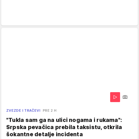
ZVEZDE I TRAČEVI
PRE 2 H
"Tukla sam ga na ulici nogama i rukama":
Srpska pevačica prebila taksistu, otkrila
šokantne detalje incidenta