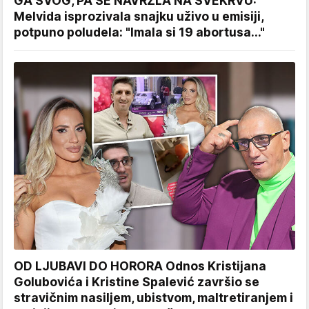
GA SVOG, PA SE NAVRZLA NA SVEKRVU:
Melvida isprozivala snajku uživo u emisiji,
potpuno poludela: "Imala si 19 abortusa..."
OD LJUBAVI DO HORORA Odnos Kristijana
Golubovića i Kristine Spalević završio se
stravičnim nasiljem, ubistvom, maltretiranjem i