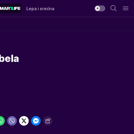
Lepa i srećna
bela