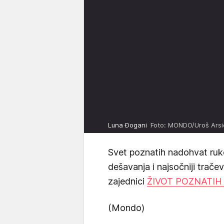
Luna Đogani
Foto: MONDO/Uroš Arsi
Svet poznatih nadohvat ruk
dešavanja i najsočniji trače
zajednici
ŽIVOT POZNATIH
(Mondo)