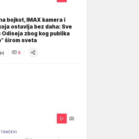
na bojkot, IMAX kamera i
koja ostavlja bez daha: Sve
u Odiseja zbog kog publika
e” širom sveta
uj
8
 TRAČEVI