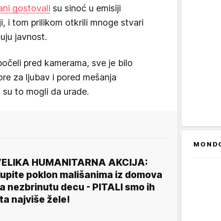
ni gostovali
su sinoć u emisiji
ji, i tom prilikom otkrili mnoge stvari
uju javnost.
počeli pred kamerama, sve je bilo
bore za ljubav i pored mešanja
ji su to mogli da urade.
MOND
ELIKA HUMANITARNA AKCIJA:
upite poklon mališanima iz domova
a nezbrinutu decu - PITALI smo ih
ta najviše žele!