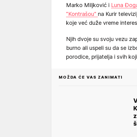
Marko Miljković i
Luna Đoga
"Kontrašou"
na Kurir televizi
koje već duže vreme interes
Njih dvoje su svoju vezu za
burno ali uspeli su da se iz
porodice, prijatelja i svih ko
MOŽDA ĆE VAS ZANIMATI
V
K
z
š