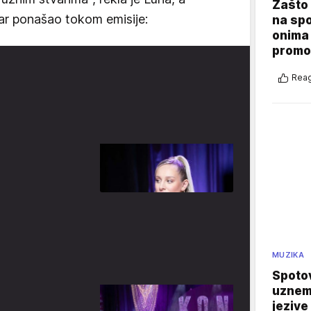
Zašto 
ar ponašao tokom emisije:
na sp
onima 
promo
Reag
MUZIKA
Spotov
uznemi
jezive