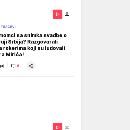
 TRAČEVI
 momci sa snimka svadbe o
uji Srbija? Razgovarali
 rokerima koji su ludovali
ra Mirića!
uj
6