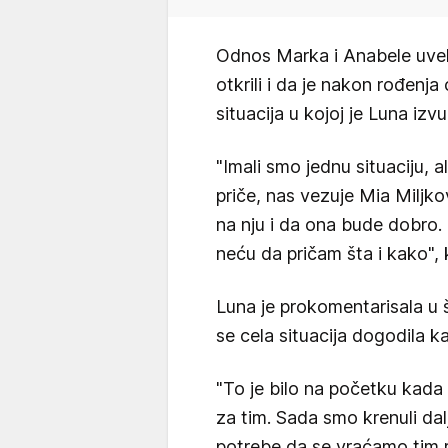
Odnos Marka i Anabele uvek 
otkrili i da je nakon rođenja
situacija u kojoj je Luna izvuk
"Imali smo jednu situaciju, 
priče, nas vezuje Mia Miljkov
na nju i da ona bude dobro. B
neću da pričam šta i kako",
Luna je prokomentarisala u ša
se cela situacija dogodila k
"To je bilo na početku kada
za tim. Sada smo krenuli da
potrebe da se vraćamo tim r