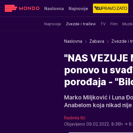
Naslovna
Najnovije
Najnovije
Zvezde i tračevi
TV
Film
Muzik
Sensa
Stvar ukusa
Yumama
Naslovna
Zabava
Zvezde i t
"NAS VEZUJE M
ponovo u svađi
porođaja - "Bil
Marko Miljković i Luna Đ
Anabelom koja nikad nije
Radmila Ilić
Objavljeno 09.02.2022. 8:36h
→ 8