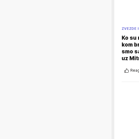
ZVEZDE I
Ko su
kom br
smo sa
uz Mit
Reag