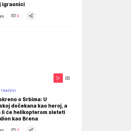
j igraonici
uj
5
 TRAČEVI
skreno o Srbima: U
koj dočekana kao heroj, a
 li će helikopterom sleteti
dion kao Brena
uj
2