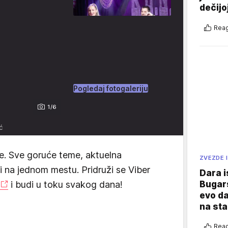
dečijo
Reag
Pogledaj fotogaleriju
1/6
ć
e. Sve goruće teme, aktuelna
ZVEZDE I
vi na jednom mestu. Pridruži se Viber
Dara i
Bugars
i budi u toku svakog dana!
evo da
na sta
Reag