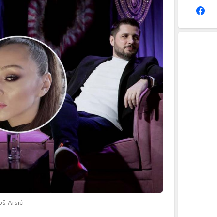
š Arsić