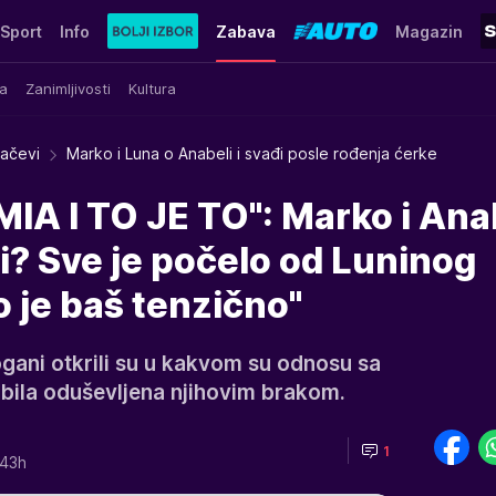
Sport
Info
Zabava
Magazin
a
Zanimljivosti
Kultura
račevi
Marko i Luna o Anabeli i svađi posle rođenja ćerke
IA I TO JE TO": Marko i Ana
? Sve je počelo od Luninog
o je baš tenzično"
ogani otkrili su u kakvom su odnosu sa
 bila oduševljena njihovim brakom.
1
:43h