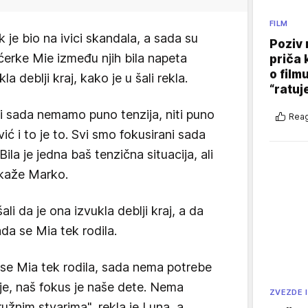
FILM
je bio na ivici skandala, a sada su
Poziv 
 ćerke Mie između njih bila napeta
priča 
o film
la deblji kraj, kako je u šali rekla.
“ratuj
ali sada nemamo puno tenzija, niti puno
Reag
ić i to je to. Svi smo fokusirani sada
ila je jedna baš tenzična situacija, ali
 kaže Marko.
li da je ona izvukla deblji kraj, a da
ada se Mia tek rodila.
 se Mia tek rodila, sada nema potrebe
lje, naš fokus je naše dete. Nema
ZVEZDE I
užnim stvarima", rekla je Luna, a