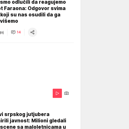
smo odlučili da reagujemo
ot Faraona: Odgovor svima
koji su nas osudili da ga
višemo
uj
14
i srpskog jutjubera
rili javnost: Milioni gledali
 scene sa maloletnicama u