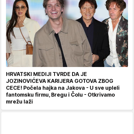
HRVATSKI MEDIJI TVRDE DA JE
JOZINOVIĆEVA KARIJERA GOTOVA ZBOG
CECE! Počela hajka na Jakova - U sve upleli
fantomsku firmu, Bregu i Čolu - Otkrivamo
mrežu laži