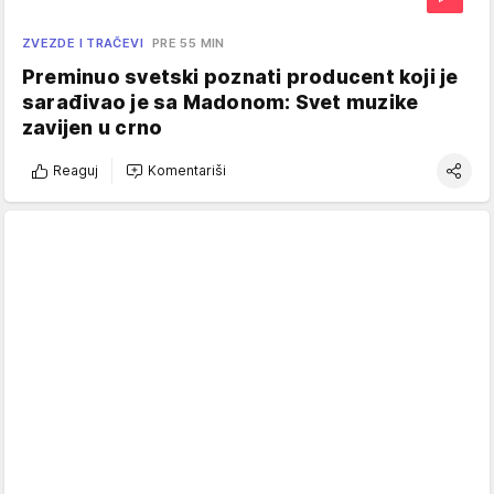
ZVEZDE I TRAČEVI
PRE 55 MIN
Preminuo svetski poznati producent koji je
sarađivao je sa Madonom: Svet muzike
zavijen u crno
Reaguj
Komentariši