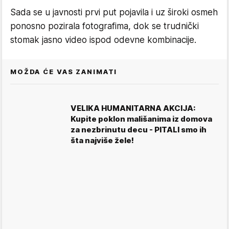
Sada se u javnosti prvi put pojavila i uz široki osmeh
ponosno pozirala fotografima, dok se trudnički
stomak jasno video ispod odevne kombinacije.
MOŽDA ĆE VAS ZANIMATI
VELIKA HUMANITARNA AKCIJA:
Kupite poklon mališanima iz domova
za nezbrinutu decu - PITALI smo ih
šta najviše žele!