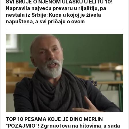
SVI BRUJE O NJENOM ULASKU U ELITU 10!
Napravila najveću prevaru u rijalitiju, pa
nestala iz Srbije: Kuća u kojoj je živela
napuštena, a svi pričaju o ovom
TOP 10 PESAMA KOJE JE DINO MERLIN
"POZAJMIO"! Zgrnuo lovu na hitovima, a sada