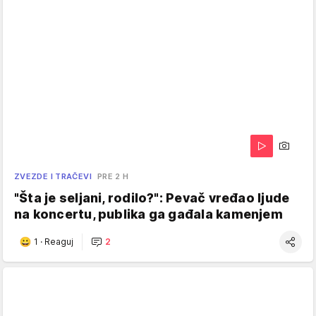
ZVEZDE I TRAČEVI
PRE 2 H
"Šta je seljani, rodilo?": Pevač vređao ljude
na koncertu, publika ga gađala kamenjem
1
·
Reaguj
2