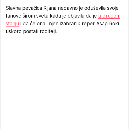
Slavna pevačica Rijana nedavno je oduševila svoje
fanove širom sveta kada je objavila da je
u drugom
stanju
i da će ona i njen izabranik reper Asap Roki
uskoro postati roditelji.