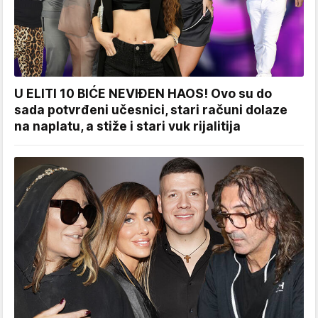
U ELITI 10 BIĆE NEVIĐEN HAOS! Ovo su do
sada potvrđeni učesnici, stari računi dolaze
na naplatu, a stiže i stari vuk rijalitija