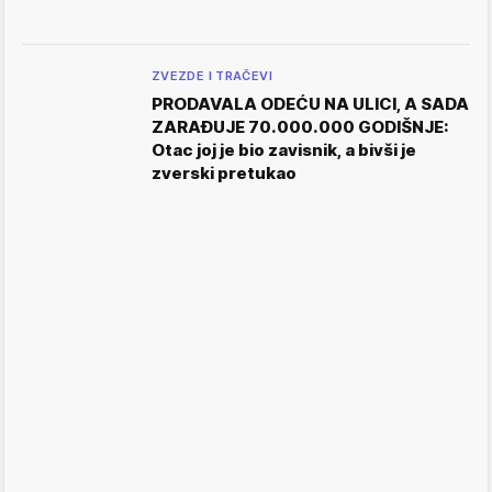
ZVEZDE I TRAČEVI
PRODAVALA ODEĆU NA ULICI, A SADA
ZARAĐUJE 70.000.000 GODIŠNJE:
Otac joj je bio zavisnik, a bivši je
zverski pretukao