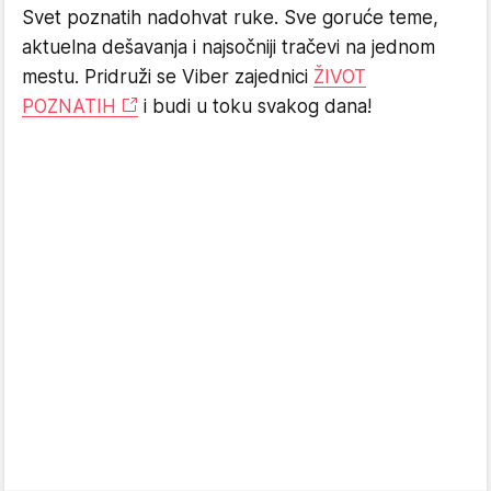
Svet poznatih nadohvat ruke. Sve goruće teme,
aktuelna dešavanja i najsočniji tračevi na jednom
mestu. Pridruži se Viber zajednici
ŽIVOT
POZNATIH
i budi u toku svakog dana!