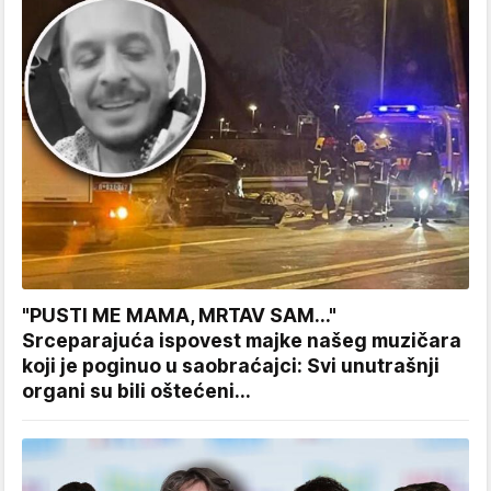
"PUSTI ME MAMA, MRTAV SAM..."
Srceparajuća ispovest majke našeg muzičara
koji je poginuo u saobraćajci: Svi unutrašnji
organi su bili oštećeni...