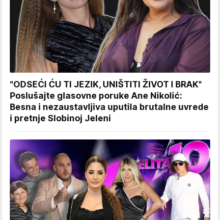
"ODSEĆI ĆU TI JEZIK, UNIŠTITI ŽIVOT I BRAK"
Poslušajte glasovne poruke Ane Nikolić:
Besna i nezaustavljiva uputila brutalne uvrede
i pretnje Slobinoj Jeleni