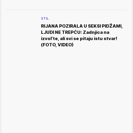
STIL
RIJANA POZIRALA U SEKSI PIDŽAMI,
LJUDI NE TREPĆU: Zadnjica na
izvol’te, ali svi se pitaju istu stvar!
(FOTO, VIDEO)