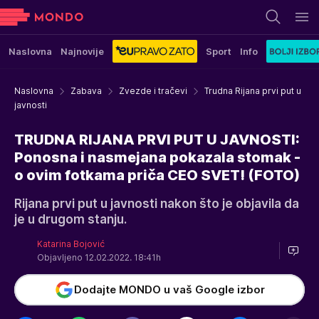
Naslovna
Najnovije
Sport
Info
Naslovna
Zabava
Zvezde i tračevi
Trudna Rijana prvi put u
javnosti
TRUDNA RIJANA PRVI PUT U JAVNOSTI:
Ponosna i nasmejana pokazala stomak -
o ovim fotkama priča CEO SVET! (FOTO)
Rijana prvi put u javnosti nakon što je objavila da
je u drugom stanju.
Katarina Bojović
Objavljeno 12.02.2022. 18:41h
Dodajte MONDO u vaš Google izbor