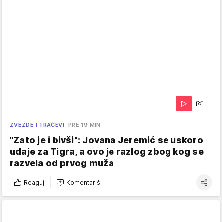
ZVEZDE I TRAČEVI
PRE 19 MIN
"Zato je i bivši": Jovana Jeremić se uskoro
udaje za Tigra, a ovo je razlog zbog kog se
razvela od prvog muža
Reaguj
Komentariši