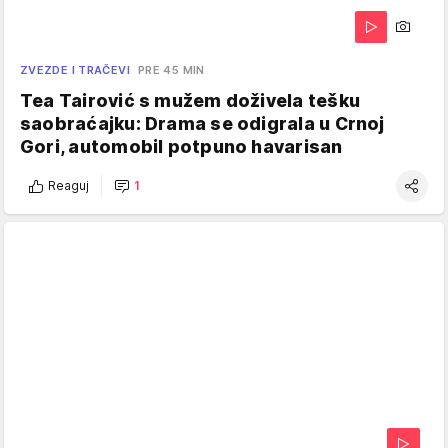
ZVEZDE I TRAČEVI
PRE 45 MIN
Tea Tairović s mužem doživela tešku
saobraćajku: Drama se odigrala u Crnoj
Gori, automobil potpuno havarisan
Reaguj
1