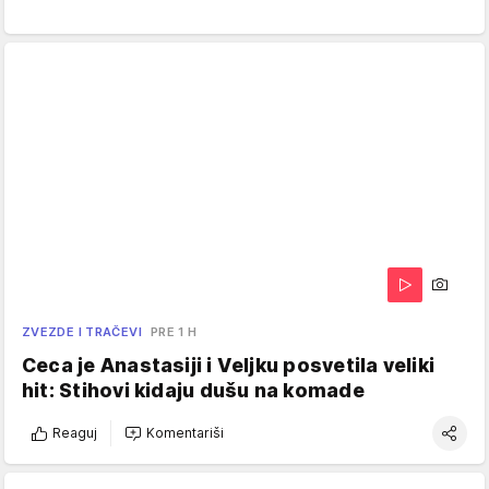
ZVEZDE I TRAČEVI
PRE 1 H
Ceca je Anastasiji i Veljku posvetila veliki
hit: Stihovi kidaju dušu na komade
Reaguj
Komentariši