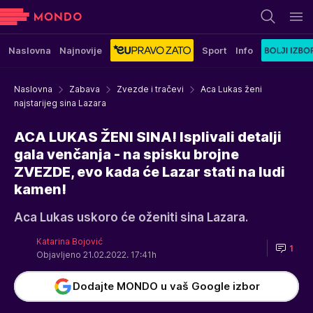
Naslovna
Najnovije
Sport
Info
Naslovna
Zabava
Zvezde i tračevi
Aca Lukas ženi
najstarijeg sina Lazara
ACA LUKAS ŽENI SINA! Isplivali detalji
gala venčanja - na spisku brojne
ZVEZDE, evo kada će Lazar stati na ludi
kamen!
Aca Lukas uskoro će oženiti sina Lazara.
Katarina Bojović
1
Objavljeno 21.02.2022. 17:41h
Dodajte MONDO u vaš Google izbor