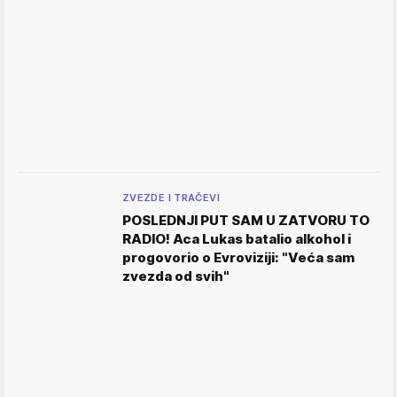
ZVEZDE I TRAČEVI
POSLEDNJI PUT SAM U ZATVORU TO
RADIO! Aca Lukas batalio alkohol i
progovorio o Evroviziji: "Veća sam
zvezda od svih"