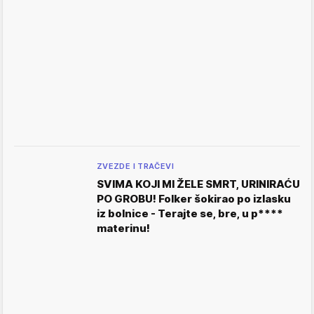
ZVEZDE I TRAČEVI
SVIMA KOJI MI ŽELE SMRT, URINIRAĆU
PO GROBU! Folker šokirao po izlasku
iz bolnice - Terajte se, bre, u p****
materinu!