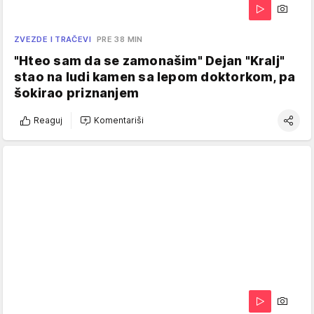
ZVEZDE I TRAČEVI
PRE 38 MIN
"Hteo sam da se zamonašim" Dejan "Kralj"
stao na ludi kamen sa lepom doktorkom, pa
šokirao priznanjem
Reaguj
Komentariši