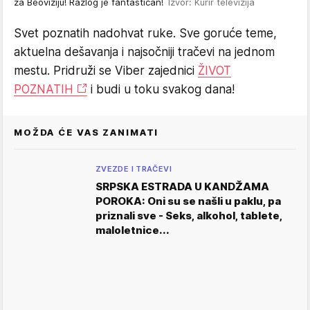
za Beoviziju! Razlog je fantastičan!
Izvor: Kurir televizija
Svet poznatih nadohvat ruke. Sve goruće teme,
aktuelna dešavanja i najsočniji tračevi na jednom
mestu. Pridruži se Viber zajednici
ŽIVOT
POZNATIH
i budi u toku svakog dana!
MOŽDA ĆE VAS ZANIMATI
ZVEZDE I TRAČEVI
SRPSKA ESTRADA U KANDŽAMA
POROKA: Oni su se našli u paklu, pa
priznali sve - Seks, alkohol, tablete,
maloletnice...