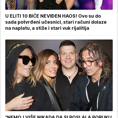
U ELITI 10 BIĆE NEVIĐEN HAOS! Ovo su do
sada potvrđeni učesnici, stari računi dolaze
na naplatu, a stiže i stari vuk rijalitija
"NEMOJ VIŠE NIKADA DA SI POSLALA PORUKU