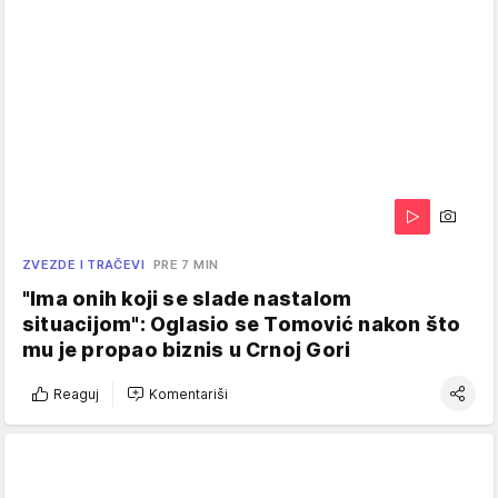
ZVEZDE I TRAČEVI
PRE 7 MIN
"Ima onih koji se slade nastalom
situacijom": Oglasio se Tomović nakon što
mu je propao biznis u Crnoj Gori
Reaguj
Komentariši