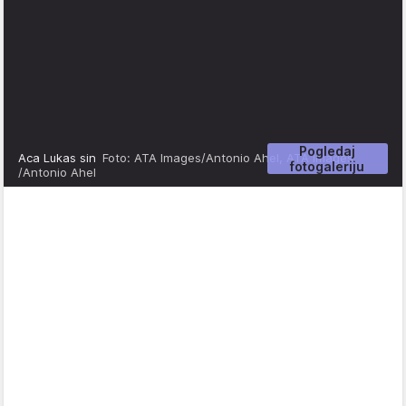
Pogledaj
Aca Lukas sin
Foto: ATA Images/Antonio Ahel, ATA Images
fotogaleriju
/Antonio Ahel