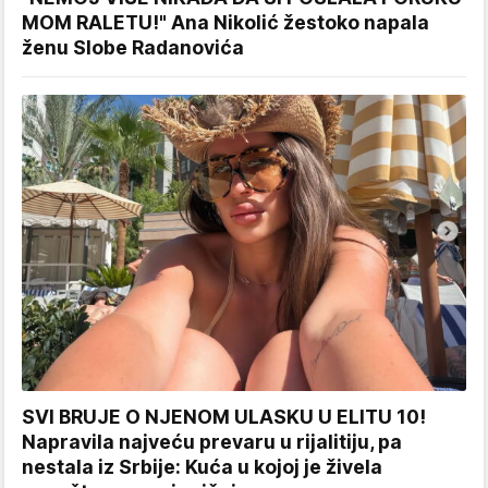
MOM RALETU!" Ana Nikolić žestoko napala
ženu Slobe Radanovića
SVI BRUJE O NJENOM ULASKU U ELITU 10!
Napravila najveću prevaru u rijalitiju, pa
nestala iz Srbije: Kuća u kojoj je živela