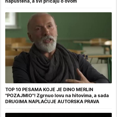
napuštena, a svi pričaju o ovom
TOP 10 PESAMA KOJE JE DINO MERLIN
"POZAJMIO"! Zgrnuo lovu na hitovima, a sada
DRUGIMA NAPLAĆUJE AUTORSKA PRAVA