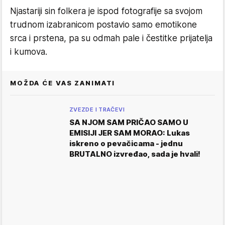
Njastariji sin folkera je ispod fotografije sa svojom
trudnom izabranicom postavio samo emotikone
srca i prstena, pa su odmah pale i čestitke prijatelja
i kumova.
MOŽDA ĆE VAS ZANIMATI
ZVEZDE I TRAČEVI
SA NJOM SAM PRIČAO SAMO U
EMISIJI JER SAM MORAO: Lukas
iskreno o pevačicama - jednu
BRUTALNO izvređao, sada je hvali!