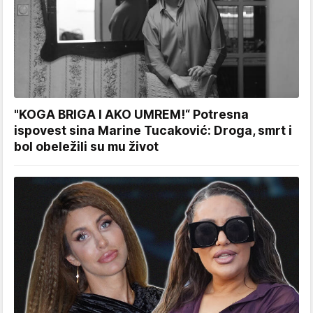
"KOGA BRIGA I AKO UMREM!“ Potresna
ispovest sina Marine Tucaković: Droga, smrt i
bol obeležili su mu život