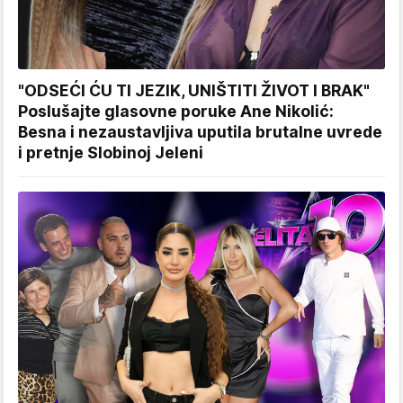
"ODSEĆI ĆU TI JEZIK, UNIŠTITI ŽIVOT I BRAK"
Poslušajte glasovne poruke Ane Nikolić:
Besna i nezaustavljiva uputila brutalne uvrede
i pretnje Slobinoj Jeleni