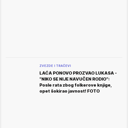
ZVEZDE I TRAČEVI
LAĆA PONOVO PROZVAO LUKASA -
"NIKO SE NIJE NAVUČEN RODIO":
Posle rata zbog folkerove knjige,
opet šokirao javnost! FOTO