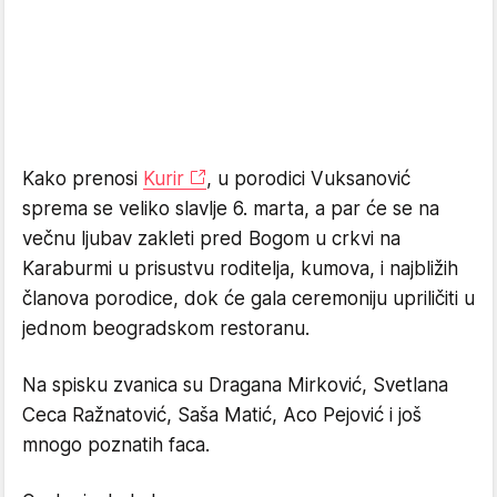
Kako prenosi
Kurir
, u porodici Vuksanović
sprema se veliko slavlje 6. marta, a par će se na
večnu ljubav zakleti pred Bogom u crkvi na
Karaburmi u prisustvu roditelja, kumova, i najbližih
članova porodice, dok će gala ceremoniju upriličiti u
jednom beogradskom restoranu.
Na spisku zvanica su Dragana Mirković, Svetlana
Ceca Ražnatović, Saša Matić, Aco Pejović i još
mnogo poznatih faca.