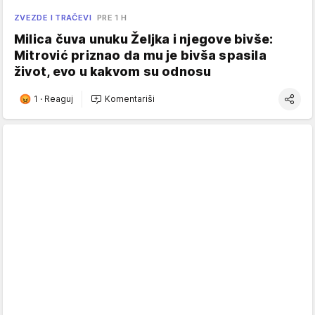
ZVEZDE I TRAČEVI
PRE 1 H
Milica čuva unuku Željka i njegove bivše:
Mitrović priznao da mu je bivša spasila
život, evo u kakvom su odnosu
1
·
Reaguj
Komentariši