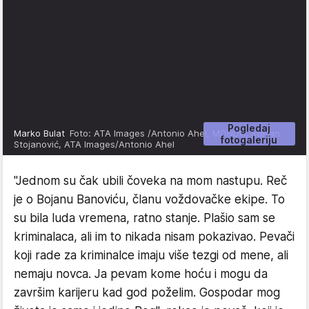
Pogledaj
Marko Bulat
Foto: ATA Images /Antonio Ahel, MONDO, Stefan
fotogaleriju
Stojanović, ATA Images/Antonio Ahel
"Jednom su čak ubili čoveka na mom nastupu. Reč
je o Bojanu Banoviću, članu voždovačke ekipe. To
su bila luda vremena, ratno stanje. Plašio sam se
kriminalaca, ali im to nikada nisam pokazivao. Pevači
koji rade za kriminalce imaju više tezgi od mene, ali
nemaju novca. Ja pevam kome hoću i mogu da
završim karijeru kad god poželim. Gospodar mog