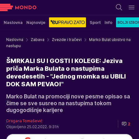
Naslovna
Najnovije
Sport
Info
Naslovna
Zabava
Zvezde i tračevi
Marko Bulat ubistvo na
nastupu
ŠMRKALI SU I GOSTI I KOLEGE: Jeziva
priča Marka Bulata o nastupima
devedesetih - "Jednog momka su UBILI
DOK SAM PEVAO!"
Marko Bulat na promociji nove pesme opisao sa
čime se sve susreo na nastupima tokom
dugogodišnje karijere
Dragana Tomašević
2
Objavljeno 25.02.2022. 9:31h