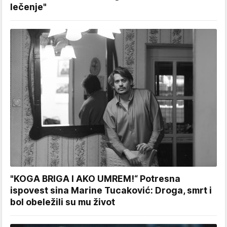
lečenje"
"KOGA BRIGA I AKO UMREM!“ Potresna
ispovest sina Marine Tucaković: Droga, smrt i
bol obeležili su mu život