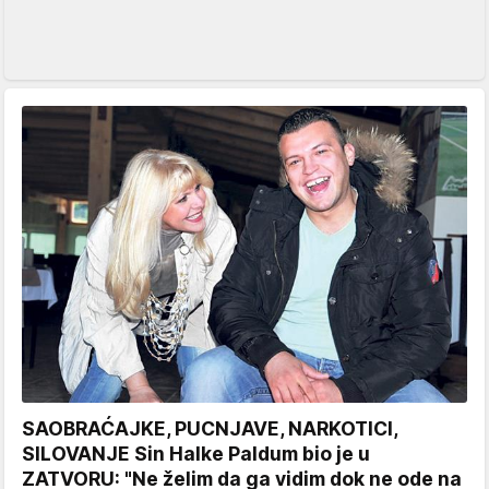
SAOBRAĆAJKE, PUCNJAVE, NARKOTICI,
SILOVANJE Sin Halke Paldum bio je u
ZATVORU: "Ne želim da ga vidim dok ne ode na