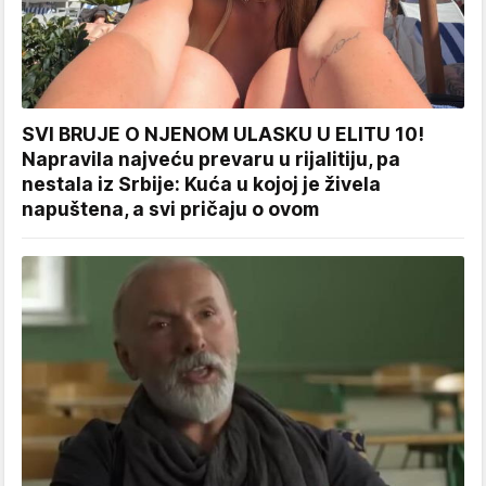
SVI BRUJE O NJENOM ULASKU U ELITU 10!
Napravila najveću prevaru u rijalitiju, pa
nestala iz Srbije: Kuća u kojoj je živela
napuštena, a svi pričaju o ovom