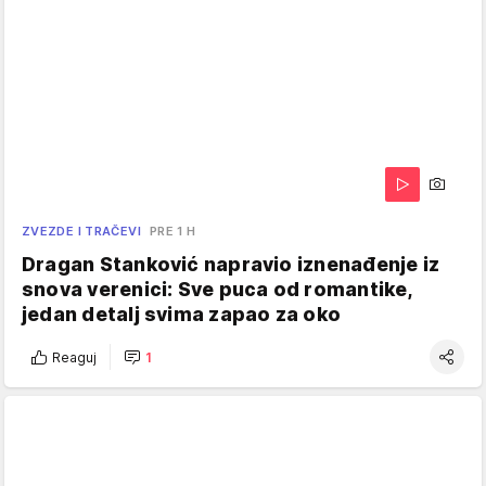
ZVEZDE I TRAČEVI
PRE 1 H
Dragan Stanković napravio iznenađenje iz
snova verenici: Sve puca od romantike,
jedan detalj svima zapao za oko
Reaguj
1