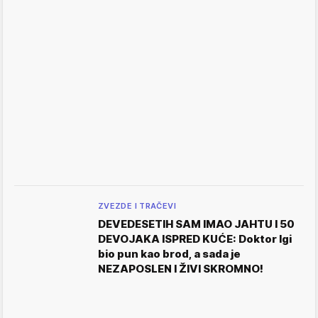
ZVEZDE I TRAČEVI
DEVEDESETIH SAM IMAO JAHTU I 50
DEVOJAKA ISPRED KUĆE: Doktor Igi
bio pun kao brod, a sada je
NEZAPOSLEN I ŽIVI SKROMNO!