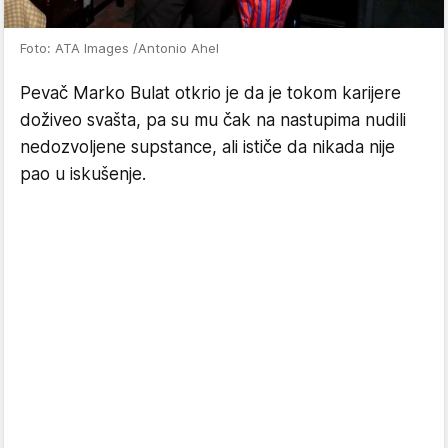
Foto: ATA Images /Antonio Ahel
Pevač Marko Bulat otkrio je da je tokom karijere
doživeo svašta, pa su mu čak na nastupima nudili
nedozvoljene supstance, ali ističe da nikada nije
pao u iskušenje.