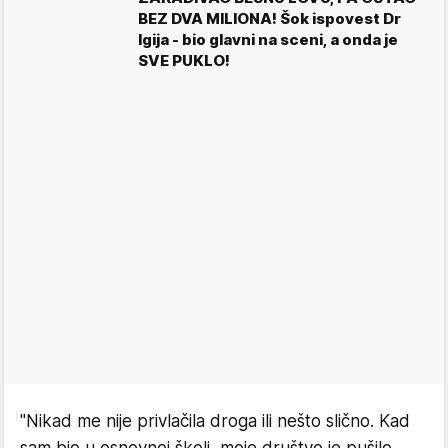
BEZ DVA MILIONA! Šok ispovest Dr
Igija - bio glavni na sceni, a onda je
SVE PUKLO!
"Nikad me nije privlačila droga ili nešto slično. Kad