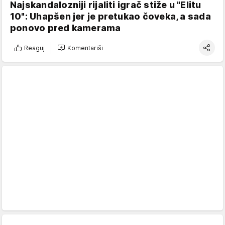
Najskandalozniji rijaliti igrač stiže u "Elitu
10": Uhapšen jer je pretukao čoveka, a sada
ponovo pred kamerama
Reaguj
Komentariši