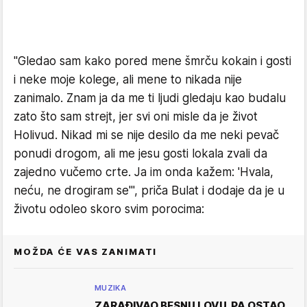
"Gledao sam kako pored mene šmrču kokain i gosti
i neke moje kolege, ali mene to nikada nije
zanimalo. Znam ja da me ti ljudi gledaju kao budalu
zato što sam strejt, jer svi oni misle da je život
Holivud. Nikad mi se nije desilo da me neki pevač
ponudi drogom, ali me jesu gosti lokala zvali da
zajedno vučemo crte. Ja im onda kažem: 'Hvala,
neću, ne drogiram se'", priča Bulat i dodaje da je u
životu odoleo skoro svim porocima:
MOŽDA ĆE VAS ZANIMATI
MUZIKA
ZARAĐIVAO BESNU LOVU, PA OSTAO