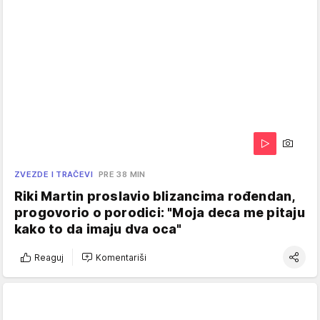
ZVEZDE I TRAČEVI
PRE 38 MIN
Riki Martin proslavio blizancima rođendan,
progovorio o porodici: "Moja deca me pitaju
kako to da imaju dva oca"
Reaguj
Komentariši