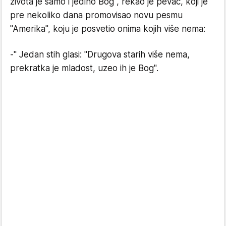
života je samo i jedino Bog", rekao je pevač, koji je
pre nekoliko dana promovisao novu pesmu
"Amerika", koju je posvetio onima kojih više nema:
-" Jedan stih glasi: "Drugova starih više nema,
prekratka je mladost, uzeo ih je Bog".