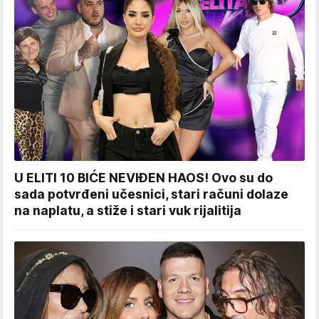
U ELITI 10 BIĆE NEVIĐEN HAOS! Ovo su do
sada potvrđeni učesnici, stari računi dolaze
na naplatu, a stiže i stari vuk rijalitija