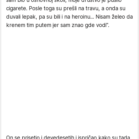
sam bio u osnovnoj školi, moje društvo je pušilo
cigarete. Posle toga su prešli na travu, a onda su
duvali lepak, pa su bili i na heroinu... Nisam želeo da
krenem tim putem jer sam znao gde vodi".
On se prisetio i devedesetih i ispričao kako su tada