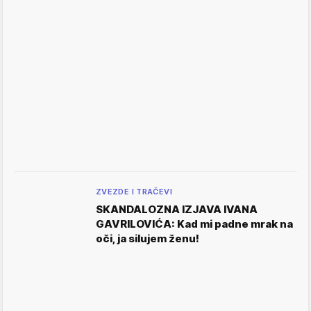
ZVEZDE I TRAČEVI
SKANDALOZNA IZJAVA IVANA
GAVRILOVIĆA: Kad mi padne mrak na
oči, ja silujem ženu!