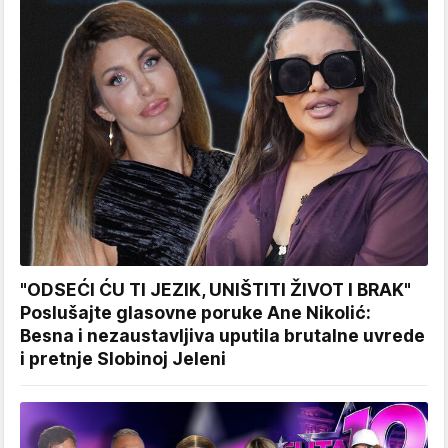
"ODSEĆI ĆU TI JEZIK, UNIŠTITI ŽIVOT I BRAK"
Poslušajte glasovne poruke Ane Nikolić:
Besna i nezaustavljiva uputila brutalne uvrede
i pretnje Slobinoj Jeleni