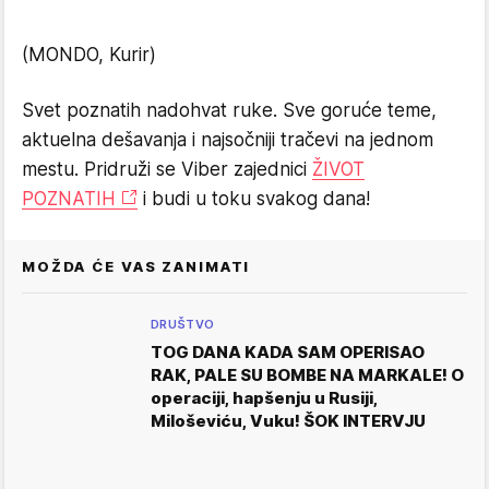
(MONDO, Kurir)
Svet poznatih nadohvat ruke. Sve goruće teme,
aktuelna dešavanja i najsočniji tračevi na jednom
mestu. Pridruži se Viber zajednici
ŽIVOT
POZNATIH
i budi u toku svakog dana!
MOŽDA ĆE VAS ZANIMATI
DRUŠTVO
TOG DANA KADA SAM OPERISAO
RAK, PALE SU BOMBE NA MARKALE! O
operaciji, hapšenju u Rusiji,
Miloševiću, Vuku! ŠOK INTERVJU