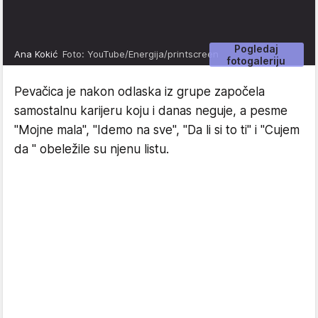
Pogledaj
Ana Kokić
Foto: YouTube/Energija/printscreen
fotogaleriju
Pevačica je nakon odlaska iz grupe započela
samostalnu karijeru koju i danas neguje, a pesme
"Mojne mala", "Idemo na sve", "Da li si to ti" i "Cujem
da " obeležile su njenu listu.