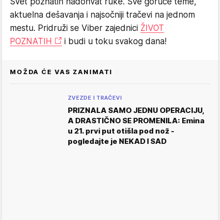
Svet poznatih nadohvat ruke. Sve goruće teme,
aktuelna dešavanja i najsočniji tračevi na jednom
mestu. Pridruži se Viber zajednici
ŽIVOT
POZNATIH
i budi u toku svakog dana!
MOŽDA ĆE VAS ZANIMATI
ZVEZDE I TRAČEVI
PRIZNALA SAMO JEDNU OPERACIJU,
A DRASTIČNO SE PROMENILA: Emina
u 21. prvi put otišla pod nož -
pogledajte je NEKAD I SAD