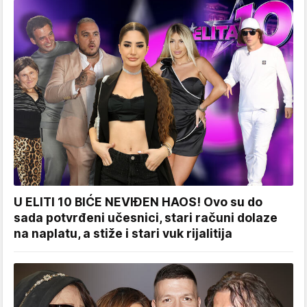
U ELITI 10 BIĆE NEVIĐEN HAOS! Ovo su do
sada potvrđeni učesnici, stari računi dolaze
na naplatu, a stiže i stari vuk rijalitija