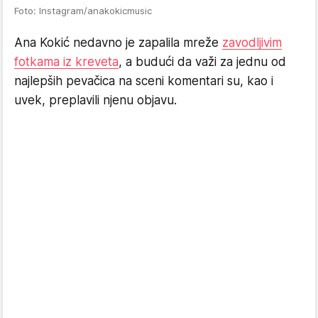
Foto: Instagram/anakokicmusic
Ana Kokić nedavno je zapalila mreže
zavodljivim
fotkama iz kreveta
, a budući da važi za jednu od
najlepših pevačica na sceni komentari su, kao i
uvek, preplavili njenu objavu.