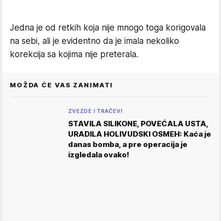
Jedna je od retkih koja nije mnogo toga korigovala
na sebi, ali je evidentno da je imala nekoliko
korekcija sa kojima nije preterala.
MOŽDA ĆE VAS ZANIMATI
ZVEZDE I TRAČEVI
STAVILA SILIKONE, POVEĆALA USTA,
URADILA HOLIVUDSKI OSMEH: Kaća je
danas bomba, a pre operacija je
izgledala ovako!