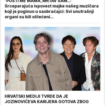
"PUSTI ME MAMA, MRTAV SAM..."
Srceparajuća ispovest majke našeg muzičara
koji je poginuo u saobraćajci: Svi unutrašnji
organi su bili oštećeni...
HRVATSKI MEDIJI TVRDE DA JE
JOZINOVIĆEVA KARIJERA GOTOVA ZBOG