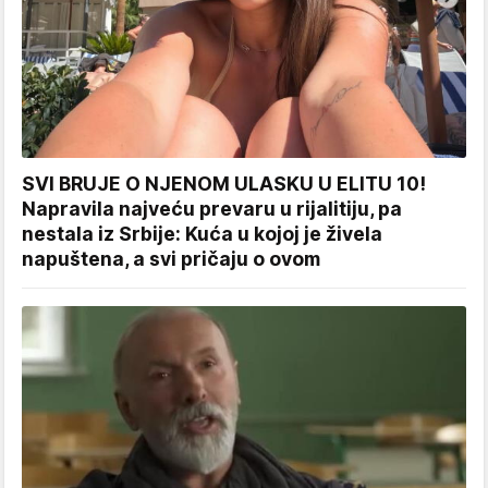
SVI BRUJE O NJENOM ULASKU U ELITU 10!
Napravila najveću prevaru u rijalitiju, pa
nestala iz Srbije: Kuća u kojoj je živela
napuštena, a svi pričaju o ovom