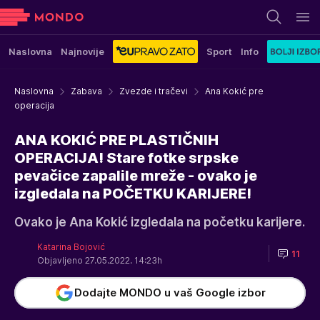
Naslovna
Najnovije
Sport
Info
Naslovna
Zabava
Zvezde i tračevi
Ana Kokić pre
operacija
ANA KOKIĆ PRE PLASTIČNIH
OPERACIJA! Stare fotke srpske
pevačice zapalile mreže - ovako je
izgledala na POČETKU KARIJERE!
Ovako je Ana Kokić izgledala na početku karijere.
Katarina Bojović
11
Objavljeno 27.05.2022. 14:23h
Dodajte MONDO u vaš Google izbor