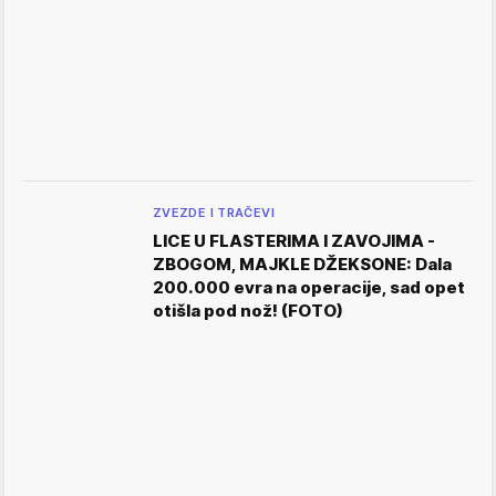
ZVEZDE I TRAČEVI
LICE U FLASTERIMA I ZAVOJIMA -
ZBOGOM, MAJKLE DŽEKSONE: Dala
200.000 evra na operacije, sad opet
otišla pod nož! (FOTO)