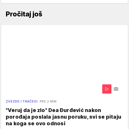
Pročitaj još
ZVEZDE I TRAČEVI
PRE 2 MIN
"Veruj da je zlo" Dea Đurđević nakon
porođaja poslala jasnu poruku, svi se pitaju
na koga se ovo odnosi