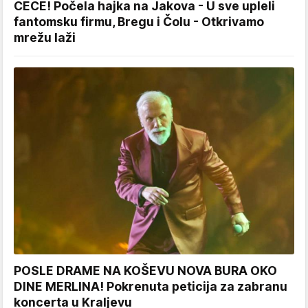
CECE! Počela hajka na Jakova - U sve upleli
fantomsku firmu, Bregu i Čolu - Otkrivamo
mrežu laži
POSLE DRAME NA KOŠEVU NOVA BURA OKO
DINE MERLINA! Pokrenuta peticija za zabranu
koncerta u Kraljevu