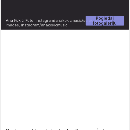
Pogledaj
Ana Kokić
Foto: Instagram/anakokicmusic/screenshot, ATA
fotogaleriju
Images, Instagram/anakokicmusic