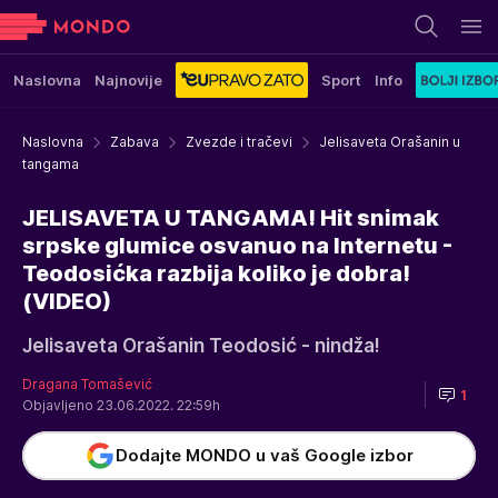
Naslovna
Najnovije
Sport
Info
Naslovna
Zabava
Zvezde i tračevi
Jelisaveta Orašanin u
tangama
JELISAVETA U TANGAMA! Hit snimak
srpske glumice osvanuo na Internetu -
Teodosićka razbija koliko je dobra!
(VIDEO)
Jelisaveta Orašanin Teodosić - nindža!
Dragana Tomašević
1
Objavljeno 23.06.2022. 22:59h
Dodajte MONDO u vaš Google izbor