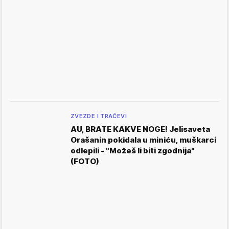
ZVEZDE I TRAČEVI
AU, BRATE KAKVE NOGE! Jelisaveta
Orašanin pokidala u miniću, muškarci
odlepili - "Možeš li biti zgodnija"
(FOTO)