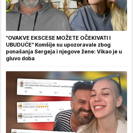
"OVAKVE EKSCESE MOŽETE OČEKIVATI I
UBUDUĆE" Komšije su upozoravale zbog
ponašanja Sergeja i njegove žene: Vikao je u
gluvo doba