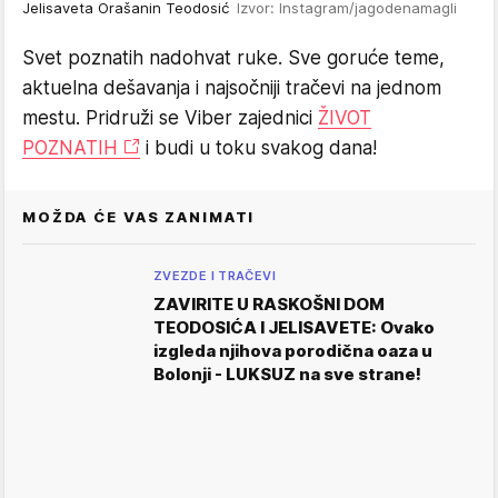
Jelisaveta Orašanin Teodosić
Izvor: Instagram/jagodenamagli
Svet poznatih nadohvat ruke. Sve goruće teme,
aktuelna dešavanja i najsočniji tračevi na jednom
mestu. Pridruži se Viber zajednici
ŽIVOT
POZNATIH
i budi u toku svakog dana!
MOŽDA ĆE VAS ZANIMATI
ZVEZDE I TRAČEVI
ZAVIRITE U RASKOŠNI DOM
TEODOSIĆA I JELISAVETE: Ovako
izgleda njihova porodična oaza u
Bolonji - LUKSUZ na sve strane!