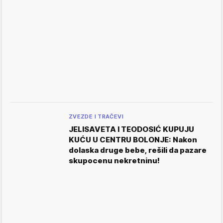
ZVEZDE I TRAČEVI
JELISAVETA I TEODOSIĆ KUPUJU
KUĆU U CENTRU BOLONJE: Nakon
dolaska druge bebe, rešili da pazare
skupocenu nekretninu!