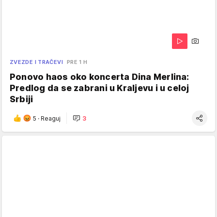
ZVEZDE I TRAČEVI
PRE 1 H
Ponovo haos oko koncerta Dina Merlina:
Predlog da se zabrani u Kraljevu i u celoj
Srbiji
5
·
Reaguj
3