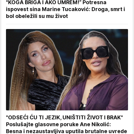
"KOGA BRIGA I AKO UMREM!“ Potresna
ispovest sina Marine Tucaković: Droga, smrt i
bol obeležili su mu život
"ODSEĆI ĆU TI JEZIK, UNIŠTITI ŽIVOT I BRAK"
Poslušajte glasovne poruke Ane Nikolić:
Besna i nezaustavljiva uputila brutalne uvrede