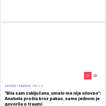
ZVEZDE I TRAČEVI
PRE 2 H
"Bila sam zaključana, umalo me nije silovao":
Anabela prošla kroz pakao, samo jednom je
govorila o traumi