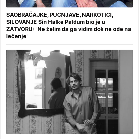
SAOBRAĆAJKE, PUCNJAVE, NARKOTICI,
SILOVANJE Sin Halke Paldum bio je u
ZATVORU: "Ne želim da ga vidim dok ne ode na
lečenje"