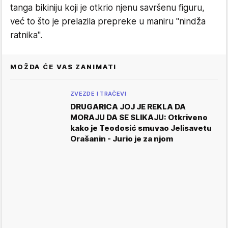
tanga bikiniju koji je otkrio njenu savršenu figuru,
već to što je prelazila prepreke u maniru "nindža
ratnika".
MOŽDA ĆE VAS ZANIMATI
ZVEZDE I TRAČEVI
DRUGARICA JOJ JE REKLA DA
MORAJU DA SE SLIKAJU: Otkriveno
kako je Teodosić smuvao Jelisavetu
Orašanin - Jurio je za njom