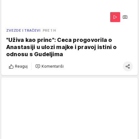
ZVEZDE I TRAČEVI
PRE 1 H
"Uživa kao princ": Ceca progovorila o
Anastasiji u ulozi majke i pravoj istini o
odnosu s Gudeljima
Reaguj
Komentariši