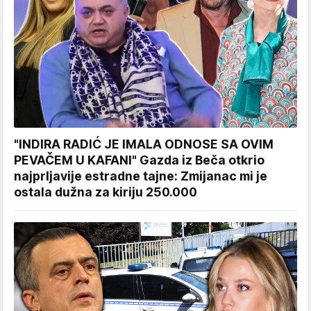
"INDIRA RADIĆ JE IMALA ODNOSE SA OVIM
PEVAČEM U KAFANI" Gazda iz Beča otkrio
najprljavije estradne tajne: Zmijanac mi je
ostala dužna za kiriju 250.000