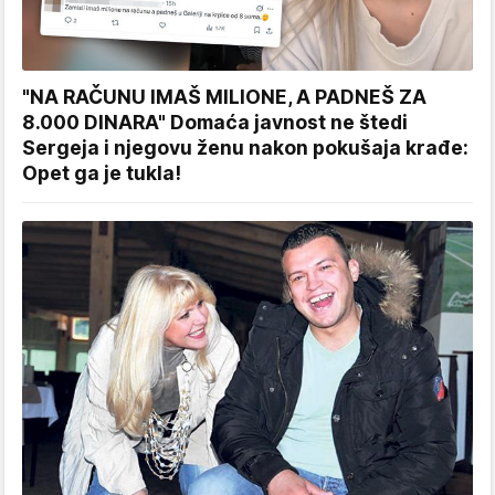
"NA RAČUNU IMAŠ MILIONE, A PADNEŠ ZA
8.000 DINARA" Domaća javnost ne štedi
Sergeja i njegovu ženu nakon pokušaja krađe:
Opet ga je tukla!