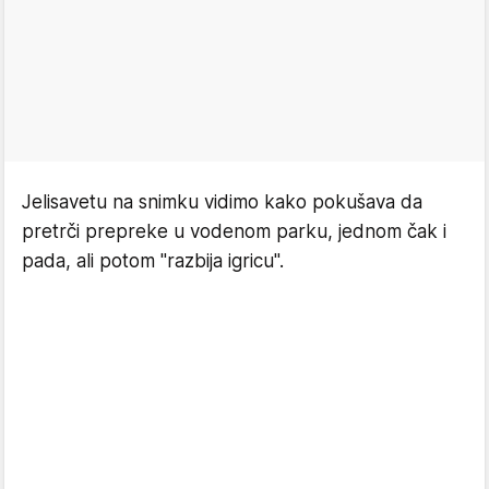
Jelisavetu na snimku vidimo kako pokušava da
pretrči prepreke u vodenom parku, jednom čak i
pada, ali potom "razbija igricu".