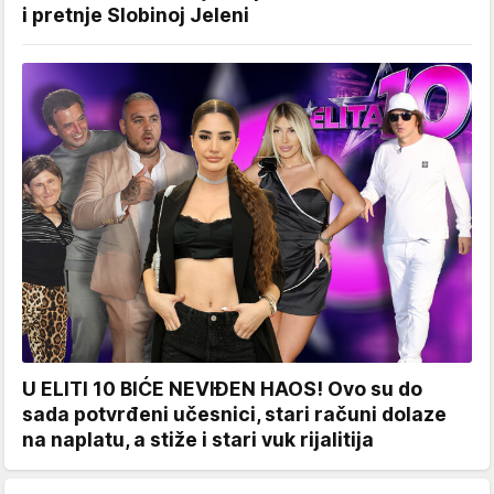
i pretnje Slobinoj Jeleni
U ELITI 10 BIĆE NEVIĐEN HAOS! Ovo su do
sada potvrđeni učesnici, stari računi dolaze
na naplatu, a stiže i stari vuk rijalitija