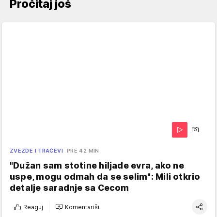
Pročitaj još
ZVEZDE I TRAČEVI
PRE 42 MIN
"Dužan sam stotine hiljade evra, ako ne
uspe, mogu odmah da se selim": Mili otkrio
detalje saradnje sa Cecom
Reaguj
Komentariši