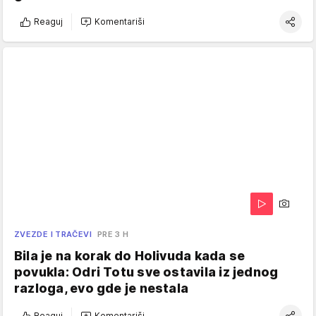
Reaguj
Komentariši
ZVEZDE I TRAČEVI
PRE 3 H
Bila je na korak do Holivuda kada se
povukla: Odri Totu sve ostavila iz jednog
razloga, evo gde je nestala
Reaguj
Komentariši