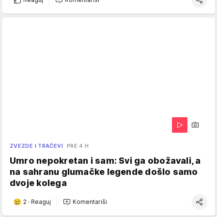
ZVEZDE I TRAČEVI
PRE 4 H
Umro nepokretan i sam: Svi ga obožavali, a
na sahranu glumačke legende došlo samo
dvoje kolega
2
·
Reaguj
Komentariši