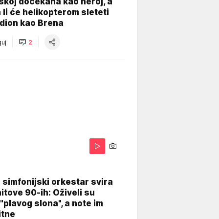
koj dočekana kao heroj, a
 li će helikopterom sleteti
dion kao Brena
uj
2
 simfonijski orkestar svira
itove 90-ih: Oživeli su
 "plavog slona", a note im
itne