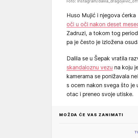
Foto: Instagram/dalila_dragojevic_offi
Huso Mujić i njegova ćerka Da
oči u oči nakon deset mese
Zadruzi, a tokom tog period
pa je često je izložena osud
Dalila se u Šepak vratila ra
skandaloznu vezu
na koju je
kamerama se ponižavala nebr
s ocem nakon svega što je ur
otac i preneo svoje utiske.
MOŽDA ĆE VAS ZANIMATI
T