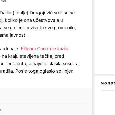
cial
lila (i dalje) Dragojević sreli su se
ci
, koliko je ona učestvovala u
a se u njenom životu sve promenilo,
ama javnosti.
zvedena, s
Filipom Carem je imala
 na kraju stavljena tačka, pred
ojeno puta, a najviše plašila susreta
adila. Posle toga oglasio se i njen
MOND
V