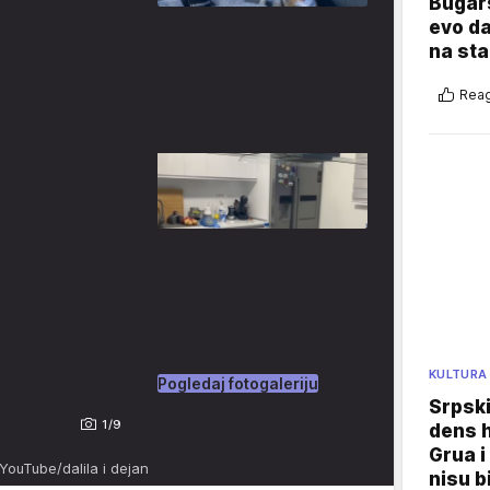
Bugars
evo da
na sta
Reag
KULTURA
Pogledaj fotogaleriju
Srpski
1/9
dens h
Grua i
 YouTube/dalila i dejan
nisu b