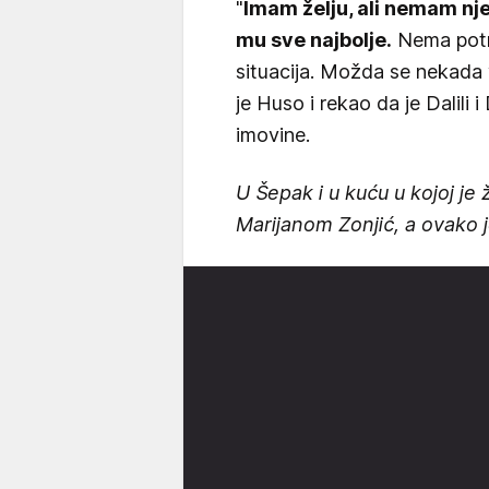
"
Imam želju, ali nemam nje
mu sve najbolje.
Nema potre
situacija. Možda se nekada v
je Huso i rekao da je Dalili
imovine.
U Šepak i u kuću u kojoj je 
Marijanom Zonjić, a ovako j