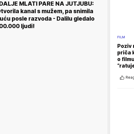
 DALJE MLATI PARE NA JUTJUBU:
tvorila kanal s mužem, pa snimila
uću posle razvoda - Dalilu gledalo
00.000 ljudi!
FILM
Poziv 
priča 
o film
“ratuj
Reag