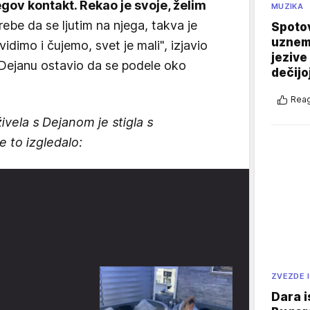
gov kontakt. Rekao je svoje, želim
MUZIKA
be da se ljutim na njega, takva je
Spotov
uznemi
idimo i čujemo, svet je mali", izjavio
jezive
 i Dejanu ostavio da se podele oko
dečijo
Reag
živela s Dejanom je stigla s
e to izgledalo:
ZVEZDE I
Dara i