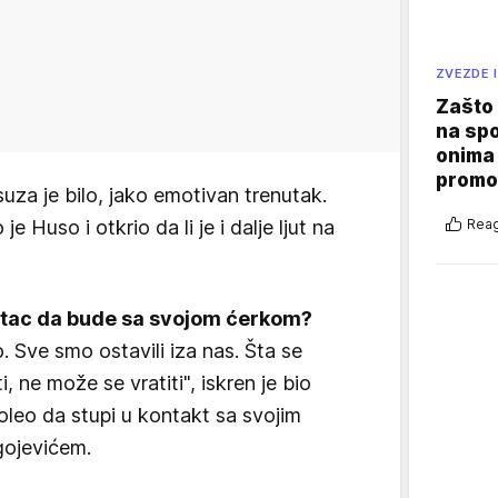
ZVEZDE I
Zašto 
na sp
onima 
promo
uza je bilo, jako emotivan trenutak.
Reag
 Huso i otkrio da li je i dalje ljut na
tac da bude sa svojom ćerkom?
 Sve smo ostavili iza nas. Šta se
, ne može se vratiti", iskren je bio
voleo da stupi u kontakt sa svojim
gojevićem.