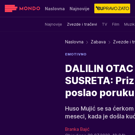
Naslovna
Najnovije
Najnovije
Zvezde i tračevi
TV
Film
Muzik
Sensa
Stvar ukusa
Yumama
Naslovna
Zabava
Zvezde i t
EMOTIVNO
DALILIN OTAC
SUSRETA: Prizna
poslao poruku
Huso Mujić se sa ćerkom 
meseci, kada je došla kuć
Branka Bajić