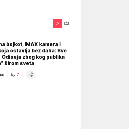
na bojkot, IMAX kamera i
koja ostavlja bez daha: Sve
u Odiseja zbog kog publika
e” širom sveta
uj
7