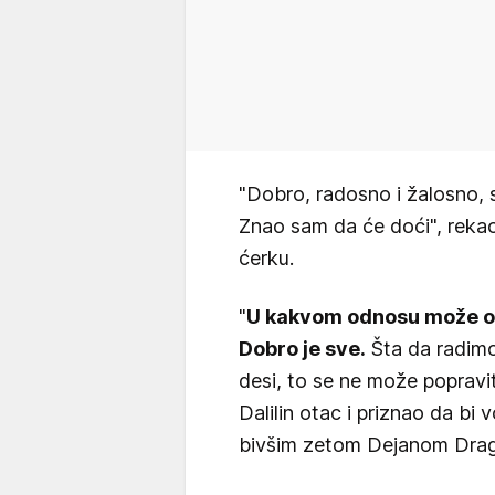
"Dobro, radosno i žalosno, s
Znao sam da će doći", rekao je
ćerku.
"
U kakvom odnosu može o
Dobro je sve.
Šta da radimo.
desi, to se ne može popraviti
Dalilin otac i priznao da bi 
bivšim zetom Dejanom Dra