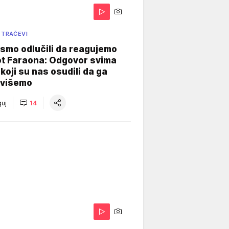
 TRAČEVI
smo odlučili da reagujemo
ot Faraona: Odgovor svima
koji su nas osudili da ga
višemo
uj
14