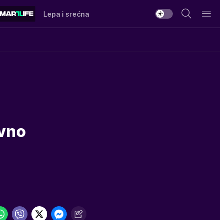
Lepa i srećna
avno