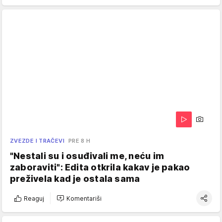
ZVEZDE I TRAČEVI
PRE 8 H
"Nestali su i osuđivali me, neću im
zaboraviti": Edita otkrila kakav je pakao
preživela kad je ostala sama
Reaguj
Komentariši