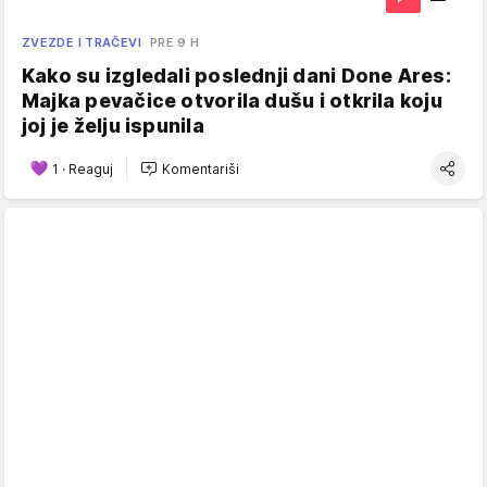
ZVEZDE I TRAČEVI
PRE 9 H
Kako su izgledali poslednji dani Done Ares:
Majka pevačice otvorila dušu i otkrila koju
joj je želju ispunila
1
·
Reaguj
Komentariši