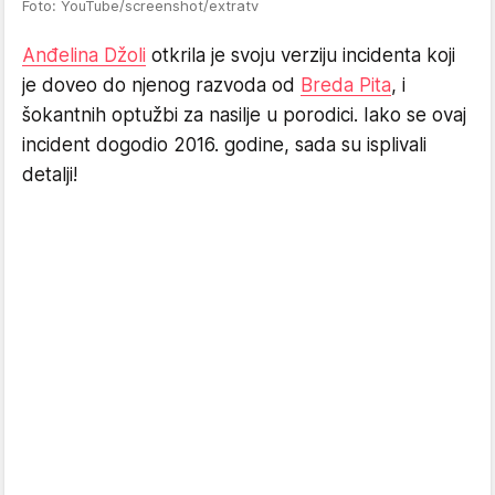
Foto: YouTube/screenshot/extratv
Anđelina Džoli
otkrila je svoju verziju incidenta koji
je doveo do njenog razvoda od
Breda Pita
, i
šokantnih optužbi za nasilje u porodici. Iako se ovaj
incident dogodio 2016. godine, sada su isplivali
detalji!