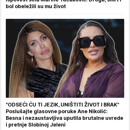
bol obeležili su mu život
"ODSEĆI ĆU TI JEZIK, UNIŠTITI ŽIVOT I BRAK"
Poslušajte glasovne poruke Ane Nikolić:
Besna i nezaustavljiva uputila brutalne uvrede
i pretnje Slobinoj Jeleni