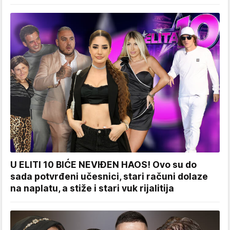
U ELITI 10 BIĆE NEVIĐEN HAOS! Ovo su do
sada potvrđeni učesnici, stari računi dolaze
na naplatu, a stiže i stari vuk rijalitija