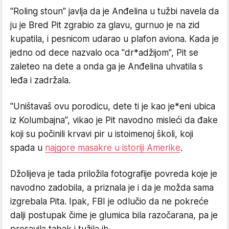
"Roling stoun" javlja da je Anđelina u tužbi navela da
ju je Bred Pit zgrabio za glavu, gurnuo je na zid
kupatila, i pesnicom udarao u plafon aviona. Kada je
jedno od dece nazvalo oca "dr*adžijom", Pit se
zaleteo na dete a onda ga je Anđelina uhvatila s
leđa i zadržala.
"Uništavaš ovu porodicu, dete ti je kao je*eni ubica
iz Kolumbajna", vikao je Pit navodno misleći da đake
koji su počinili krvavi pir u istoimenoj školi, koji
spada u
najgore masakre u istoriji Amerike
.
Džolijeva je tada priložila fotografije povreda koje je
navodno zadobila, a priznala je i da je možda sama
izgrebala Pita. Ipak, FBI je odlučio da ne pokreće
dalji postupak čime je glumica bila razočarana, pa je
presavila tabak i tužila ih.