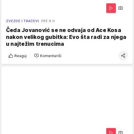
ZVEZDE I TRAČEVI
PRE 9 H
Čeda Jovanović se ne odvaja od Ace Kosa
nakon velikog gubitka: Evo šta radi za njega
u najtežim trenucima
Reaguj
Komentariši