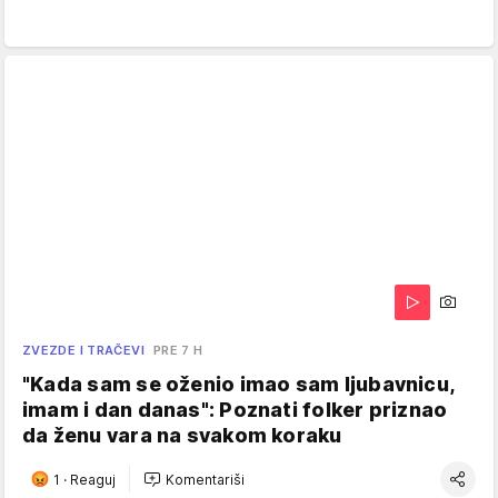
ZVEZDE I TRAČEVI
PRE 7 H
"Kada sam se oženio imao sam ljubavnicu,
imam i dan danas": Poznati folker priznao
da ženu vara na svakom koraku
1
·
Reaguj
Komentariši