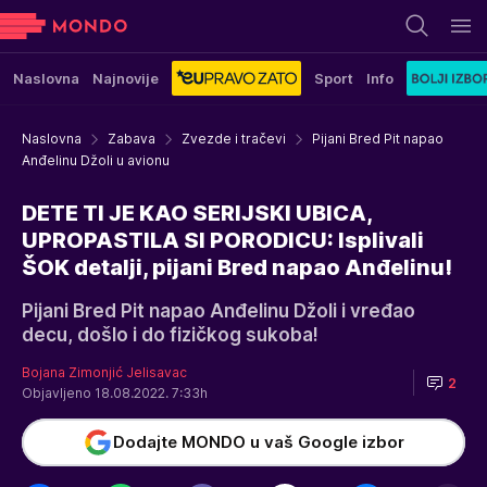
Naslovna
Najnovije
Sport
Info
Naslovna
Zabava
Zvezde i tračevi
Pijani Bred Pit napao
Anđelinu Džoli u avionu
DETE TI JE KAO SERIJSKI UBICA,
UPROPASTILA SI PORODICU: Isplivali
ŠOK detalji, pijani Bred napao Anđelinu!
Pijani Bred Pit napao Anđelinu Džoli i vređao
decu, došlo i do fizičkog sukoba!
Bojana Zimonjić Jelisavac
2
Objavljeno 18.08.2022. 7:33h
Dodajte MONDO u vaš Google izbor