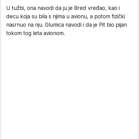
U tužbi, ona navodi da ju je Bred vređao, kao i
decu koja su bila s njima u avionu, a potom fizički
nasrnuo na nju. Glumica navodi i da je Pit bio pijan
tokom tog leta avionom.