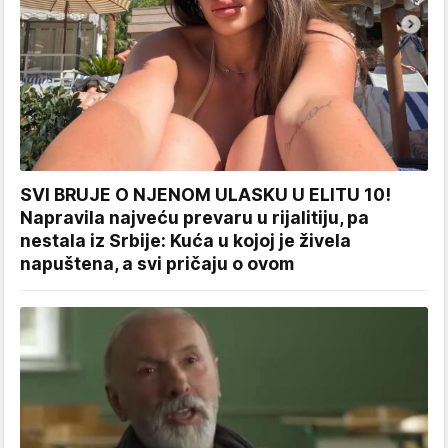
SVI BRUJE O NJENOM ULASKU U ELITU 10!
Napravila najveću prevaru u rijalitiju, pa
nestala iz Srbije: Kuća u kojoj je živela
napuštena, a svi pričaju o ovom