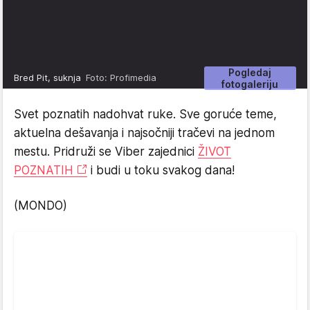
Pogledaj
Bred Pit, suknja
Foto: Profimedia
fotogaleriju
Svet poznatih nadohvat ruke. Sve goruće teme,
aktuelna dešavanja i najsočniji tračevi na jednom
mestu. Pridruži se Viber zajednici
ŽIVOT
POZNATIH
i budi u toku svakog dana!
(MONDO)