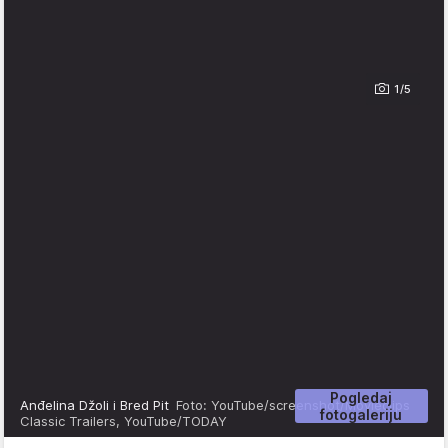
1/5
Pogledaj
Anđelina Džoli i Bred Pit
Foto: YouTube/screenshot/Movieclips
fotogaleriju
Classic Trailers, YouTube/TODAY