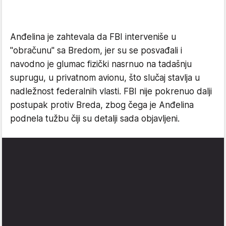
Anđelina je zahtevala da FBI interveniše u
"obračunu" sa Bredom, jer su se posvađali i
navodno je glumac fizički nasrnuo na tadašnju
suprugu, u privatnom avionu, što slučaj stavlja u
nadležnost federalnih vlasti. FBI nije pokrenuo dalji
postupak protiv Breda, zbog čega je Anđelina
podnela tužbu čiji su detalji sada objavljeni.