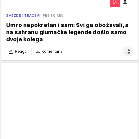
ZVEZDE I TRAČEVI
PRE 50 MIN
Umro nepokretan i sam: Svi ga obožavali, a
na sahranu glumačke legende došlo samo
dvoje kolega
Reaguj
Komentariši