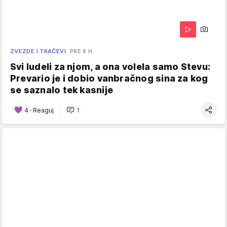
ZVEZDE I TRAČEVI
PRE 8 H
Svi ludeli za njom, a ona volela samo Stevu:
Prevario je i dobio vanbračnog sina za kog
se saznalo tek kasnije
4
·
Reaguj
1