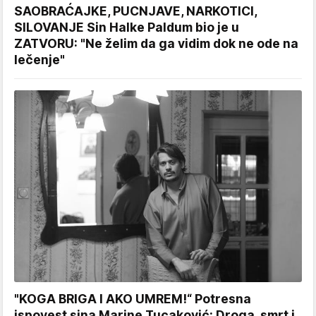
SAOBRAĆAJKE, PUCNJAVE, NARKOTICI,
SILOVANJE Sin Halke Paldum bio je u
ZATVORU: "Ne želim da ga vidim dok ne ode na
lečenje"
"KOGA BRIGA I AKO UMREM!“ Potresna
ispovest sina Marine Tucaković: Droga, smrt i