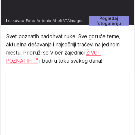
Pogledaj
Leskovac
Foto: Antonio Ahel/ATAImages
fotogaleriju
Svet poznatih nadohvat ruke. Sve goruće teme,
aktuelna dešavanja i najsočniji tračevi na jednom
mestu. Pridruži se Viber zajednici
ŽIVOT
POZNATIH
i budi u toku svakog dana!