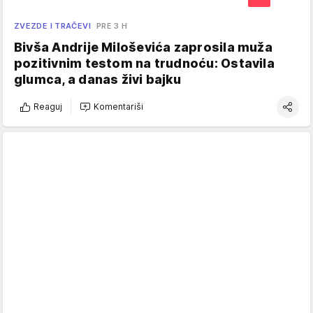
ZVEZDE I TRAČEVI
PRE 3 H
Bivša Andrije Miloševića zaprosila muža
pozitivnim testom na trudnoću: Ostavila
glumca, a danas živi bajku
Reaguj
Komentariši