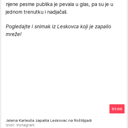
njene pesme publika je pevala u glas, pa su je u
jednom trenutku i nadjačali.
Pogledajte i snimak iz Leskovca koji je zapalio
mreže!
01:00
Jelena Karleuša zapalila Leskovac na Roštiljijadi
Izvor: Instagram