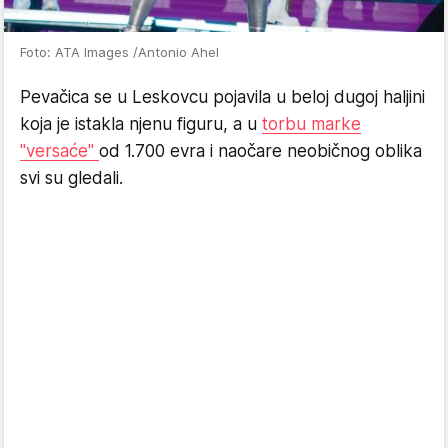
Foto: ATA Images /Antonio Ahel
Pevačica se u Leskovcu pojavila u beloj dugoj haljini
koja je istakla njenu figuru, a u
torbu marke
"versaće"
od 1.700 evra i naočare neobičnog oblika
svi su gledali.