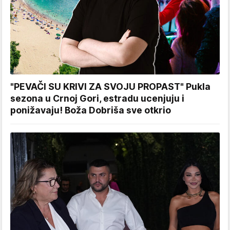
"PEVAČI SU KRIVI ZA SVOJU PROPAST" Pukla
sezona u Crnoj Gori, estradu ucenjuju i
ponižavaju! Boža Dobriša sve otkrio