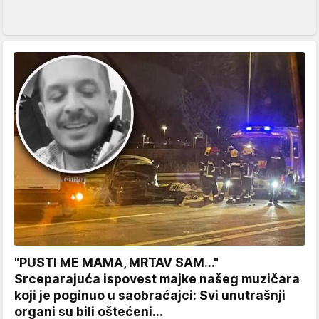
"PUSTI ME MAMA, MRTAV SAM..."
Srceparajuća ispovest majke našeg muzičara
koji je poginuo u saobraćajci: Svi unutrašnji
organi su bili oštećeni...