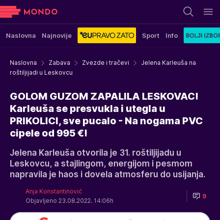
Naslovna
Najnovije
Sport
Info
Naslovna
Zabava
Zvezde i tračevi
Jelena Karleuša na
roštiljijadi u Leskovcu
GOLOM GUZOM ZAPALILA LESKOVAC!
Karleuša se presvukla i utegla u
PRIKOLICI, sve pucalo - Na nogama PVC
cipele od 995 €!
Jelena Karleuša otvorila je 31. roštiljijadu u
Leskovcu, a stajlingom, energijom i pesmom
napravila je haos i dovela atmosferu do usijanja.
Anja Konstantinović
9
Objavljeno 23.08.2022. 14:06h