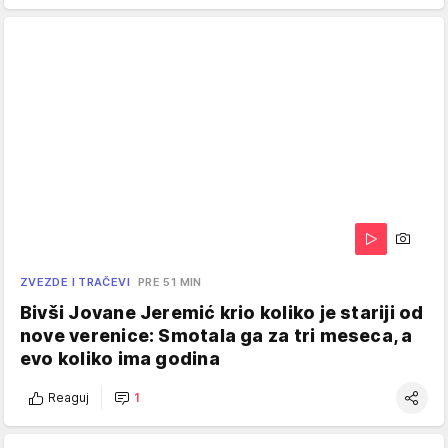
ZVEZDE I TRAČEVI
PRE 51 MIN
Bivši Jovane Jeremić krio koliko je stariji od
nove verenice: Smotala ga za tri meseca, a
evo koliko ima godina
Reaguj
1