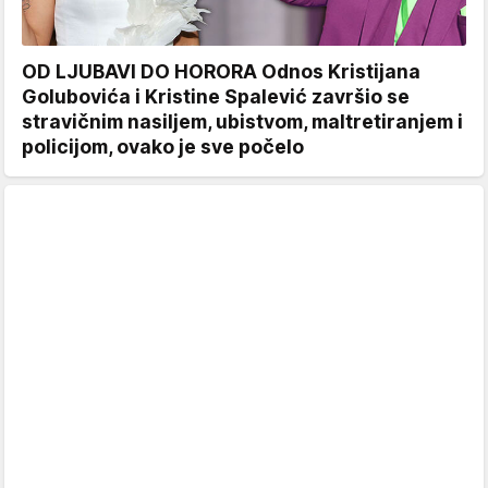
OD LJUBAVI DO HORORA Odnos Kristijana
Golubovića i Kristine Spalević završio se
stravičnim nasiljem, ubistvom, maltretiranjem i
policijom, ovako je sve počelo