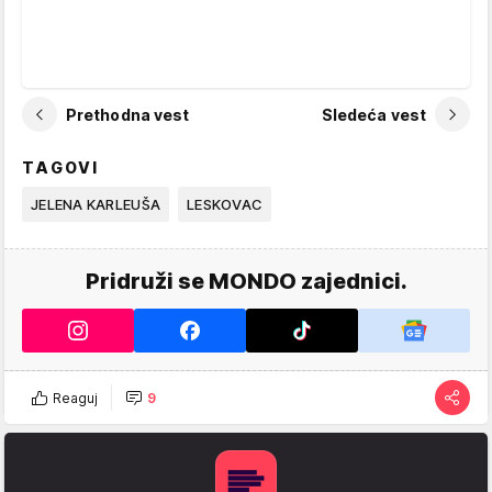
Prethodna vest
Sledeća vest
TAGOVI
JELENA KARLEUŠA
LESKOVAC
Pridruži se MONDO zajednici.
Reaguj
9