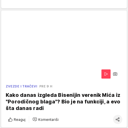
ZVEZDE I TRAČEVI
PRE 9 H
Kako danas izgleda Bisenijin verenik Mića iz
"Porodičnog blaga"? Bio je na funkciji, a evo
šta danas radi
Reaguj
Komentariši