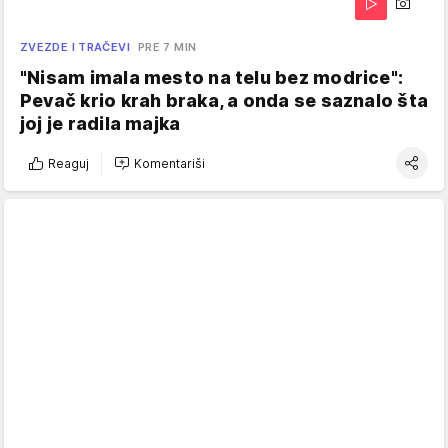
ZVEZDE I TRAČEVI
PRE 7 MIN
"Nisam imala mesto na telu bez modrice":
Pevač krio krah braka, a onda se saznalo šta
joj je radila majka
Reaguj
Komentariši