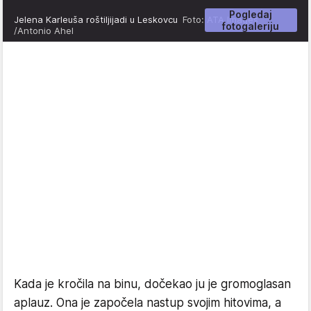
Pogledaj
Jelena Karleuša roštiljijadi u Leskovcu
Foto: ATA Images
fotogaleriju
/Antonio Ahel
Kada je kročila na binu, dočekao ju je gromoglasan
aplauz. Ona je započela nastup svojim hitovima, a