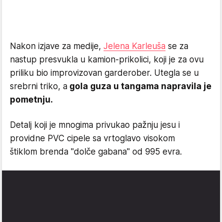
Nakon izjave za medije,
Jelena Karleuša
se za
nastup presvukla u kamion-prikolici, koji je za ovu
priliku bio improvizovan garderober. Utegla se u
srebrni triko, a
gola guza u tangama napravila je
pometnju.
Detalj koji je mnogima privukao pažnju jesu i
providne PVC cipele sa vrtoglavo visokom
štiklom brenda "dolče gabana" od 995 evra.