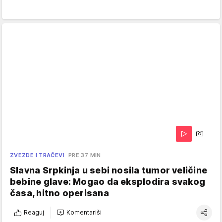
ZVEZDE I TRAČEVI
PRE 37 MIN
Slavna Srpkinja u sebi nosila tumor veličine
bebine glave: Mogao da eksplodira svakog
časa, hitno operisana
Reaguj
Komentariši