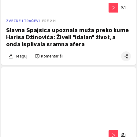
ZVEZDE I TRAČEVI
PRE 2 H
Slavna Spajsica upoznala muža preko kume
Harisa Džinovića: Živeli "idalan" život, a
onda isplivala sramna afera
Reaguj
Komentariši