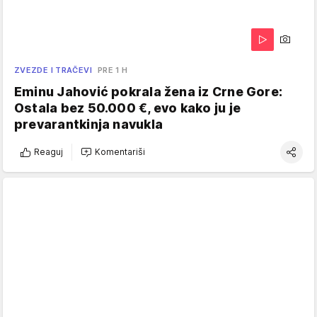
ZVEZDE I TRAČEVI
PRE 1 H
Eminu Jahović pokrala žena iz Crne Gore:
Ostala bez 50.000 €, evo kako ju je
prevarantkinja navukla
Reaguj
Komentariši