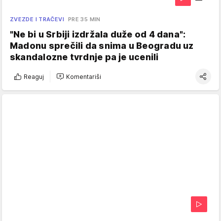
ZVEZDE I TRAČEVI
PRE 35 MIN
"Ne bi u Srbiji izdržala duže od 4 dana":
Madonu sprečili da snima u Beogradu uz
skandalozne tvrdnje pa je ucenili
Reaguj
Komentariši