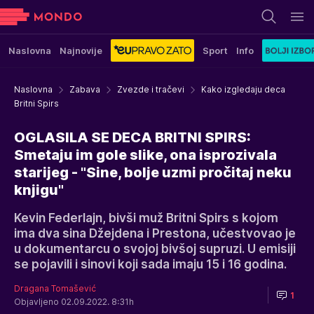
Naslovna
Najnovije
Sport
Info
Naslovna
Zabava
Zvezde i tračevi
Kako izgledaju deca
Britni Spirs
OGLASILA SE DECA BRITNI SPIRS:
Smetaju im gole slike, ona isprozivala
starijeg - "Sine, bolje uzmi pročitaj neku
knjigu"
Kevin Federlajn, bivši muž Britni Spirs s kojom
ima dva sina Džejdena i Prestona, učestvovao je
u dokumentarcu o svojoj bivšoj supruzi. U emisiji
se pojavili i sinovi koji sada imaju 15 i 16 godina.
Dragana Tomašević
1
Objavljeno 02.09.2022. 8:31h