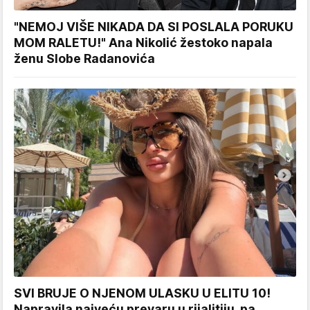
"NEMOJ VIŠE NIKADA DA SI POSLALA PORUKU
MOM RALETU!" Ana Nikolić žestoko napala
ženu Slobe Radanovića
SVI BRUJE O NJENOM ULASKU U ELITU 10!
Napravila najveću prevaru u rijalitiju, pa