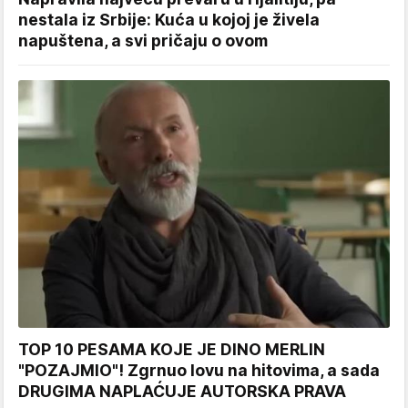
nestala iz Srbije: Kuća u kojoj je živela
napuštena, a svi pričaju o ovom
TOP 10 PESAMA KOJE JE DINO MERLIN
"POZAJMIO"! Zgrnuo lovu na hitovima, a sada
DRUGIMA NAPLAĆUJE AUTORSKA PRAVA