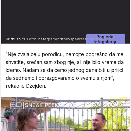
Pogledaj
Britni spirs
Foto: Instagram/britneyspears/screenshot
fotogaleriju
"Nije zvala celu porodicu, nemojte pogrešno da me
shvatite, srećan sam zbog nje, ali nije bilo vreme da
idemo. Nadam se da ćemo jednog dana biti u prilici
da sednemo i porazgovaramo o svemu s njom",
rekao je Džejden.