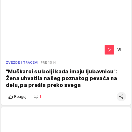
ZVEZDE I TRAČEVI
PRE 10 H
"Muškarci su bolji kada imaju ljubavnicu":
Žena uhvatila našeg poznatog pevača na
delu, pa prešla preko svega
Reaguj
1