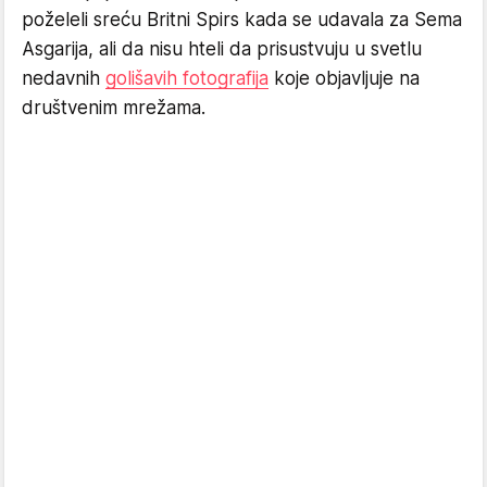
poželeli sreću Britni Spirs kada se udavala za Sema
Asgarija, ali da nisu hteli da prisustvuju u svetlu
nedavnih
golišavih fotografija
koje objavljuje na
društvenim mrežama.