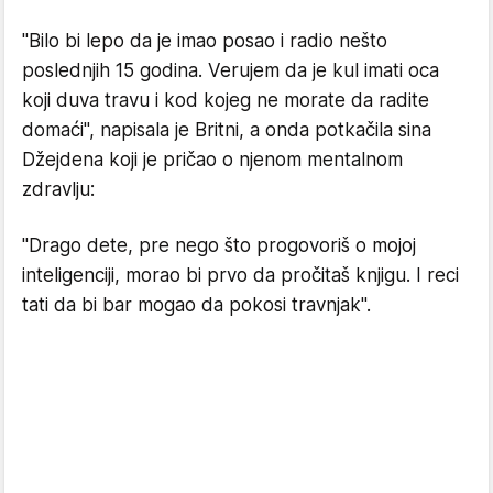
"Bilo bi lepo da je imao posao i radio nešto
poslednjih 15 godina. Verujem da je kul imati oca
koji duva travu i kod kojeg ne morate da radite
domaći", napisala je Britni, a onda potkačila sina
Džejdena koji je pričao o njenom mentalnom
zdravlju:
"Drago dete, pre nego što progovoriš o mojoj
inteligenciji, morao bi prvo da pročitaš knjigu. I reci
tati da bi bar mogao da pokosi travnjak".