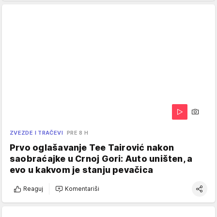
ZVEZDE I TRAČEVI
PRE 8 H
Prvo oglašavanje Tee Tairović nakon
saobraćajke u Crnoj Gori: Auto uništen, a
evo u kakvom je stanju pevačica
Reaguj
Komentariši