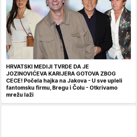
HRVATSKI MEDIJI TVRDE DA JE
JOZINOVIĆEVA KARIJERA GOTOVA ZBOG
CECE! Počela hajka na Jakova - U sve upleli
fantomsku firmu, Bregu i Čolu - Otkrivamo
mrežu laži