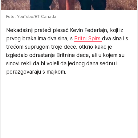
Foto: YouTube/ET Canada
Nekadašnji prateći plesač Kevin Federlajn, koji iz
prvog braka ima dva sina, s
Britni Spirs
dva sina i s
trećom suprugom troje dece. otkrio kako je
izgledalo odrastanje Britnine dece, ali u kojem su
sinovi rekli da bi voleli da jednog dana sednu i
porazgovaraju s majkom.