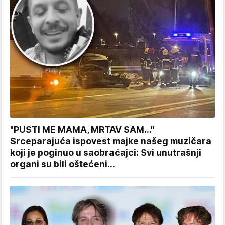
"PUSTI ME MAMA, MRTAV SAM..."
Srceparajuća ispovest majke našeg muzičara
koji je poginuo u saobraćajci: Svi unutrašnji
organi su bili oštećeni...