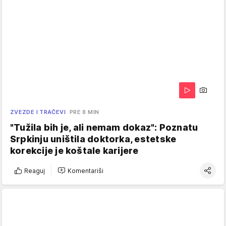
ZVEZDE I TRAČEVI
PRE 8 MIN
"Tužila bih je, ali nemam dokaz": Poznatu
Srpkinju uništila doktorka, estetske
korekcije je koštale karijere
Reaguj
Komentariši