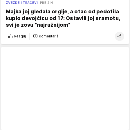
ZVEZDE I TRAČEVI
PRE 2 H
Majka joj gledala orgije, a otac od pedofila
kupio devojčicu od 17: Ostavili joj sramotu,
svi je zovu "najružnijom"
Reaguj
Komentariši