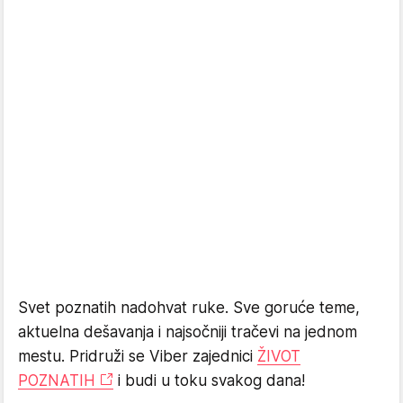
Svet poznatih nadohvat ruke. Sve goruće teme,
aktuelna dešavanja i najsočniji tračevi na jednom
mestu. Pridruži se Viber zajednici
ŽIVOT
POZNATIH
i budi u toku svakog dana!