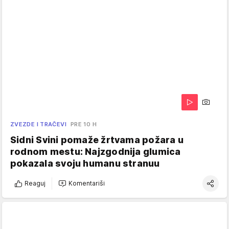
ZVEZDE I TRAČEVI
PRE 10 H
Sidni Svini pomaže žrtvama požara u
rodnom mestu: Najzgodnija glumica
pokazala svoju humanu stranuu
Reaguj
Komentariši