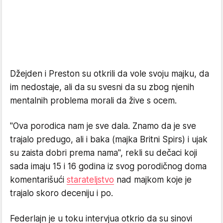
Džejden i Preston su otkrili da vole svoju majku, da
im nedostaje, ali da su svesni da su zbog njenih
mentalnih problema morali da žive s ocem.
"Ova porodica nam je sve dala. Znamo da je sve
trajalo predugo, ali i baka (majka Britni Spirs) i ujak
su zaista dobri prema nama", rekli su dečaci koji
sada imaju 15 i 16 godina iz svog porodičnog doma
komentarišući
starateljstvo
nad majkom koje je
trajalo skoro deceniju i po.
Federlajn je u toku intervjua otkrio da su sinovi