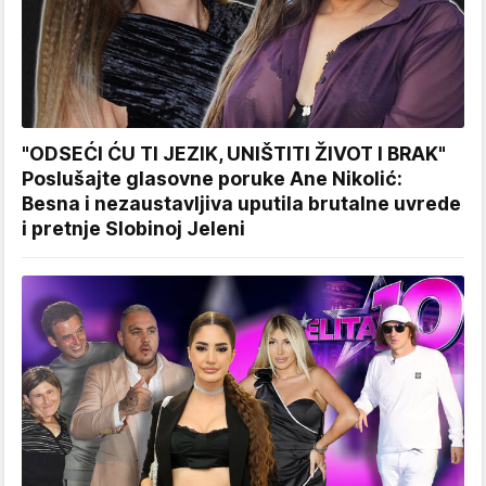
"ODSEĆI ĆU TI JEZIK, UNIŠTITI ŽIVOT I BRAK"
Poslušajte glasovne poruke Ane Nikolić:
Besna i nezaustavljiva uputila brutalne uvrede
i pretnje Slobinoj Jeleni