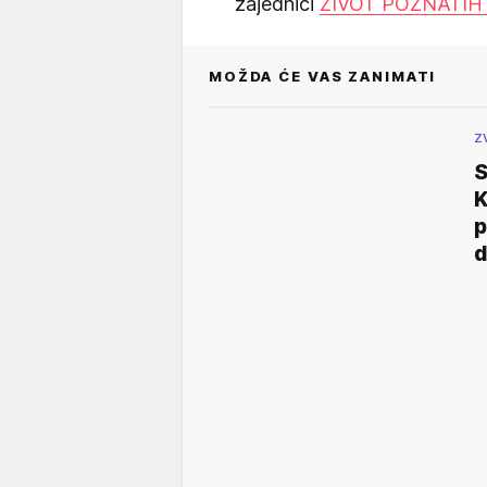
zajednici
ŽIVOT POZNATIH
MOŽDA ĆE VAS ZANIMATI
Z
S
K
p
d