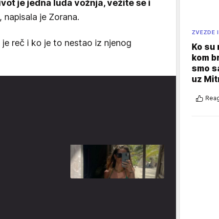
ot je jedna luda vožnja, vežite se i
, napisala je Zorana.
ZVEZDE I
je reč i ko je to nestao iz njenog
Ko su
kom br
smo sa
uz Mit
Reag