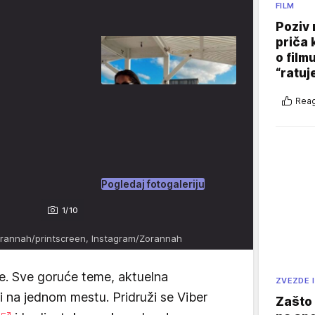
FILM
Poziv 
priča 
o film
“ratuj
Reag
Pogledaj fotogaleriju
1/10
orannah/printscreen, Instagram/Zorannah
e. Sve goruće teme, aktuelna
ZVEZDE I
vi na jednom mestu. Pridruži se Viber
Zašto 