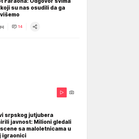
ot Faraona: Odgovor svima
koji su nas osudili da ga
višemo
uj
14
i srpskog jutjubera
rili javnost: Milioni gledali
 scene sa maloletnicama u
j igraonici