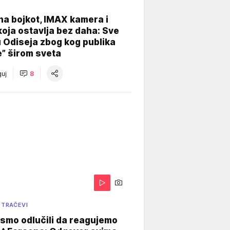
na bojkot, IMAX kamera i
koja ostavlja bez daha: Sve
u Odiseja zbog kog publika
e” širom sveta
uj
8
 TRAČEVI
smo odlučili da reagujemo