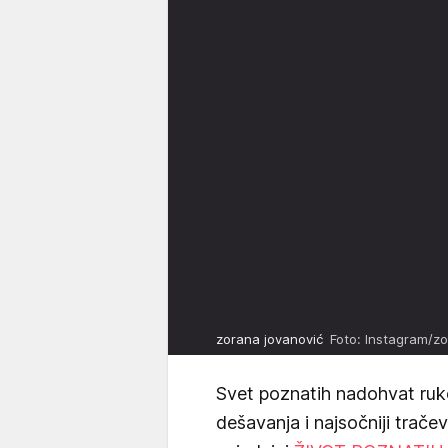
zorana jovanović
Foto: Instagram/z
Svet poznatih nadohvat ruk
dešavanja i najsočniji trače