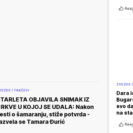
Reag
ZVEZDE I
VEZDE I TRAČEVI
Dara i
TARLETA OBJAVILA SNIMAK IZ
Bugars
evo da
RKVE U KOJOJ SE UDALA: Nakon
na sta
esti o šamaranju, stiže potvrda -
azvela se Tamara Đurić
Reag