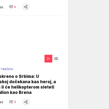
uj
5
 TRAČEVI
skreno o Srbima: U
koj dočekana kao heroj, a
 li će helikopterom sleteti
dion kao Brena
uj
2