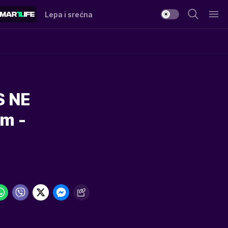
Lepa i srećna
 NE
m -