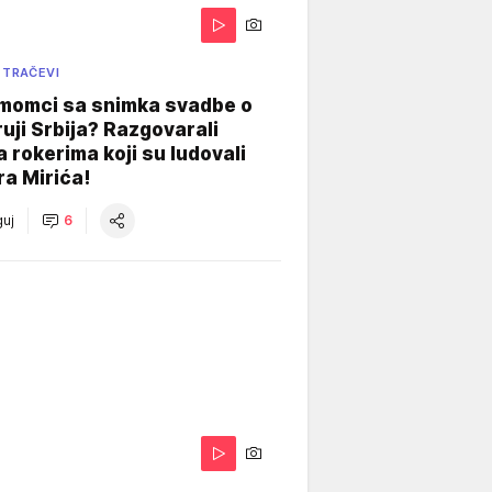
 TRAČEVI
 momci sa snimka svadbe o
uji Srbija? Razgovarali
 rokerima koji su ludovali
ra Mirića!
uj
6