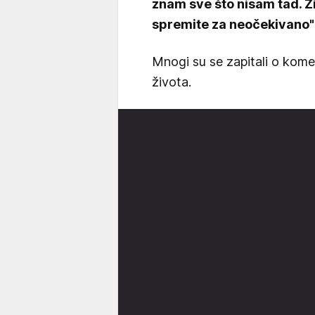
znam sve što nisam tad. Živ
spremite za neočekivano"
Mnogi su se zapitali o kome 
života.