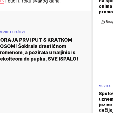
na sp
i budi u toku svakog dana!
onima 
promo
Reag
VEZDE I TRAČEVI
ORAJA PRVI PUT S KRATKOM
OSOM! Šokirala drastičnom
romenom, a pozirala u haljinici s
ekolteom do pupka, SVE ISPALO!
MUZIKA
Spotov
uznemi
jezive
dečijo