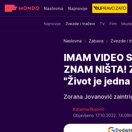
Naslovna
Najnovije
Najnovije
Zvezde i tračevi
TV
Film
Muzik
Sensa
Stvar ukusa
Yumama
Naslovna
Zabava
Zvezde i t
IMAM VIDEO 
ZNAM NIŠTA! Z
"Život je jed
Zorana Jovanović zaintri
Katarina Bojović
Objavljeno 17.10.2022. 14:06
Dodajt