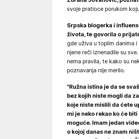
svoje pratioce porukom koju
Srpska blogerka i influen
života, te govorila o prijat
gde uživa u toplim danima i 
njene reči iznenadile su sve
nema pravila, te kako su ne
poznavanja nije merilo.
"Ružna istina je da se svaš
bez kojih niste mogli da zam
koje niste mislili da ćete 
mi je neko rekao ko će biti 
moguće. Imam jedan vide
o kojoj danas ne znam ništ