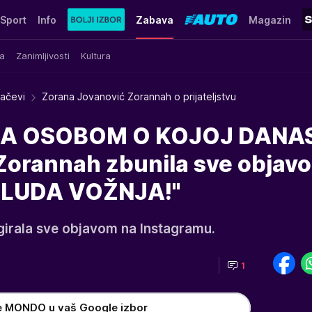
Sport
Info
Zabava
Magazin
a
Zanimljivosti
Kultura
račevi
Zorana Jovanović Zorannah o prijateljstvu
SA OSOBOM O KOJOJ DANAS
orannah zbunila sve objavo
na LUDA VOŽNJA!"
girala sve objavom na Instagramu.
1
h
e MONDO u vaš Google izbor