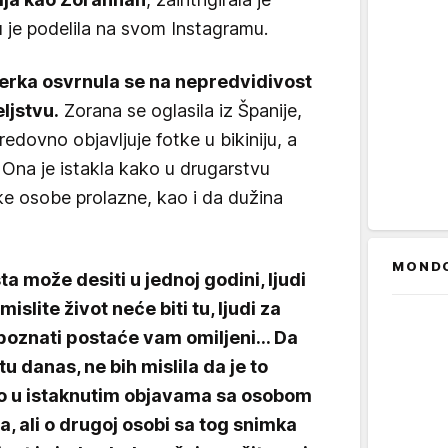
 je podelila na svom Instagramu.
serka osvrnula se na nepredvidivost
eljstvu.
Zorana se oglasila iz Španije,
redovno objavljuje fotke u bikiniju, a
. Ona je istakla kako u drugarstvu
ke osobe prolazne, kao i da dužina
MOND
ta može desiti u jednoj godini, ljudi
islite život neće biti tu, ljudi za
upoznati postaće vam omiljeni... Da
tu danas, ne bih mislila da je to
o u istaknutim objavama sa osobom
a, ali o drugoj osobi sa tog snimka