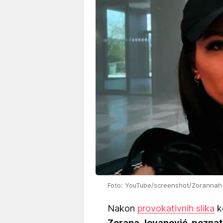
Foto: YouTube/screenshot/Zorannah
Nakon
provokativnih slika
ko
Zorana Jovanović, poznat