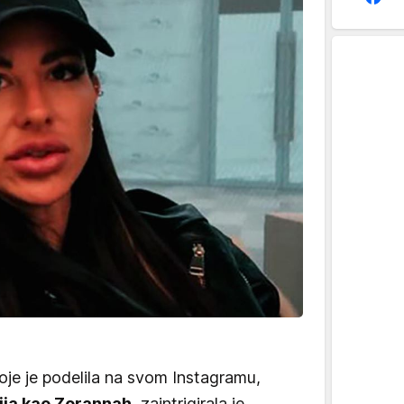
je je podelila na svom Instagramu,
ija kao Zorannah
, zaintrigirala je