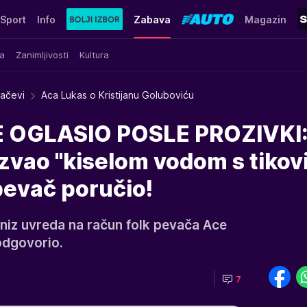
Sport
Info
Zabava
Magazin
a
Zanimljivosti
Kultura
račevi
Aca Lukas o Kristijanu Goluboviću
 OGLASIO POSLE PROZIVKI
azvao "kiselom vodom s tikov
pevač poručio!
 niz uvreda na račun folk pevača Ace
odgovorio.
7