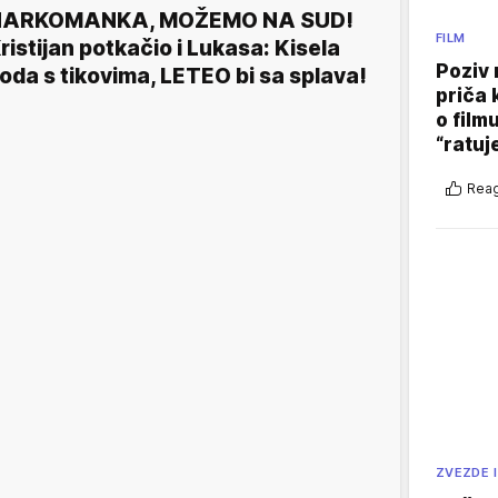
NARKOMANKA, MOŽEMO NA SUD!
FILM
ristijan potkačio i Lukasa: Kisela
Poziv 
oda s tikovima, LETEO bi sa splava!
priča 
o film
“ratuj
Reag
ZVEZDE I