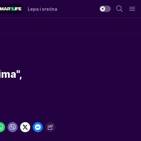
Lepa i srećna
:
ima",