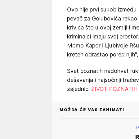
Ovo nije prvi sukob između L
pevač za Golubovića rekao da
krivica što u ovoj zemlji i me
kriminalci imaju svoj prostor
Momo Kapor i Ljubivoje Ršu
kreten odrastao pored njih",
Svet poznatih nadohvat ruk
dešavanja i najsočniji trače
zajednici
ŽIVOT POZNATIH
MOŽDA ĆE VAS ZANIMATI
Z
R