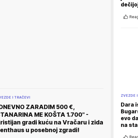
dečijo
Reag
ZVEZDE I
VEZDE I TRAČEVI
Dara i
DNEVNO ZARADIM 500 €,
Bugars
TANARINA ME KOŠTA 1.700" -
evo da
ristijan gradi kuću na Vračaru i zida
na sta
enthaus u posebnoj zgradi!
Reag