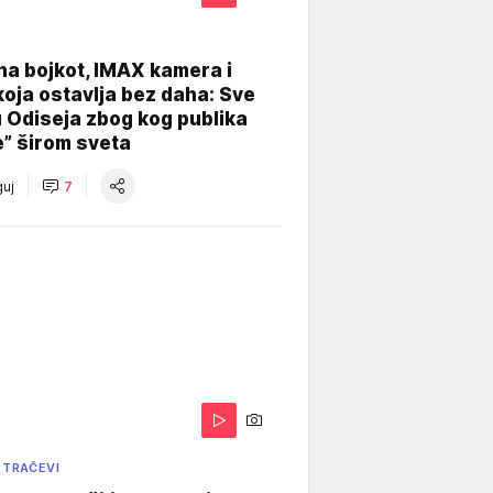
na bojkot, IMAX kamera i
koja ostavlja bez daha: Sve
u Odiseja zbog kog publika
e” širom sveta
uj
7
 TRAČEVI