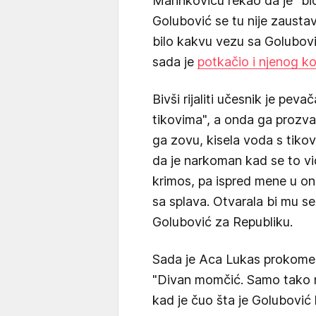
Marinkoviću rekao da je "b
Golubović se tu nije zausta
bilo kakvu vezu sa Golubov
sada je
potkačio i njenog k
Bivši rijaliti učesnik je pev
tikovima", a onda ga prozva
ga zovu, kisela voda s tik
da je narkoman kad se to vi
krimos, pa ispred mene u on
sa splava. Otvarala bi mu se
Golubović za Republiku.
Sada je Aca Lukas prokoment
"Divan momčić. Samo tako n
kad je čuo šta je Golubović