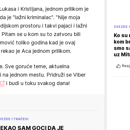
ukasa i Kristijana, jednom prilikom je
 je "lažni kriminalac". "Nije moja
dijskom prostoru i takvi pajaci i lažni
ZVEZDE I
. Pitam se u kom su to zatvoru bili
Ko su
kom br
mović toliko godina kad je ovaj
smo sa
 rekao je Aca jednom prilikom.
uz Mit
e. Sve goruće teme, aktuelna
Reag
vi na jednom mestu. Pridruži se Viber
i budi u toku svakog dana!
VEZDE I TRAČEVI
EKAO SAM GOCI DA JE