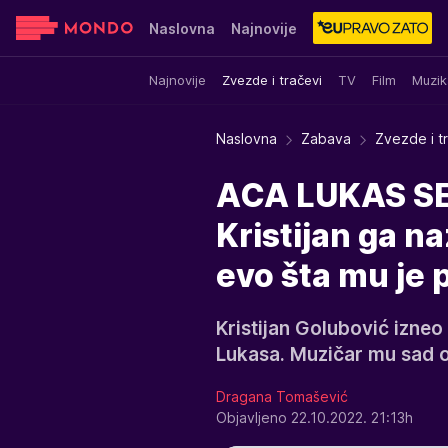
Naslovna
Najnovije
Najnovije
Zvezde i tračevi
TV
Film
Muzik
Sensa
Stvar ukusa
Yumama
Naslovna
Zabava
Zvezde i t
ACA LUKAS SE
Kristijan ga n
evo šta mu je 
Kristijan Golubović izneo
Lukasa. Muzičar mu sad 
Dragana Tomašević
Objavljeno 22.10.2022. 21:13h