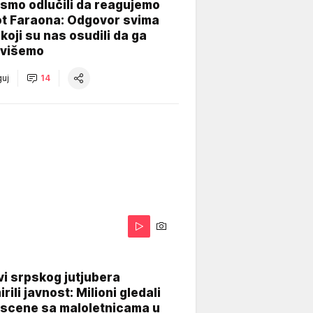
smo odlučili da reagujemo
ot Faraona: Odgovor svima
koji su nas osudili da ga
višemo
uj
14
i srpskog jutjubera
rili javnost: Milioni gledali
 scene sa maloletnicama u