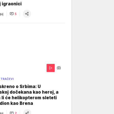
j igraonici
uj
5
 TRAČEVI
skreno o Srbima: U
koj dočekana kao heroj, a
 li će helikopterom sleteti
dion kao Brena
uj
2