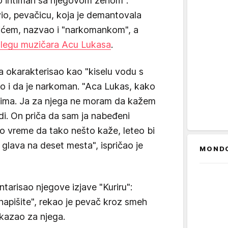
io intiman sa njegovom ženom".
vio, pevačicu, koja je demantovala
ićem, nazvao i "narkomankom", a
olegu muzičara Acu Lukasa
.
ača okarakterisao kao "kiselu vodu s
o i da je narkoman. "Aca Lukas, kako
ovima. Ja za njega ne moram da kažem
di. On priča da sam ja nabeđeni
o vreme da tako nešto kaže, leteo bi
 glava na deset mesta", ispričao je
MOND
arisao njegove izjave "Kuriru":
apišite", rekao je pevač kroz smeh
 kazao za njega.