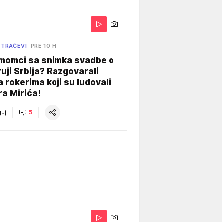
 TRAČEVI
PRE 10 H
 momci sa snimka svadbe o
uji Srbija? Razgovarali
 rokerima koji su ludovali
ra Mirića!
uj
5