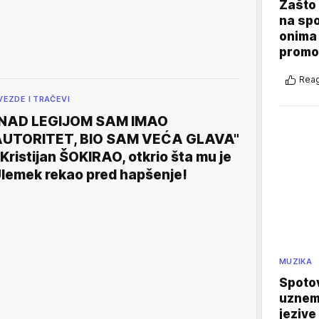
Zašto 
na sp
onima 
promo
Reag
VEZDE I TRAČEVI
NAD LEGIJOM SAM IMAO
UTORITET, BIO SAM VEĆA GLAVA"
 Kristijan ŠOKIRAO, otkrio šta mu je
lemek rekao pred hapšenje!
MUZIKA
Spotov
uznemi
jezive