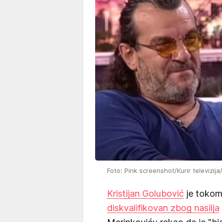
Foto: Pink screenshot/Kurir televizij
Kristijan Golubović
je tokom 
diskvalifikovan zbog nasilja