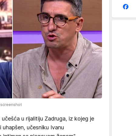
a/screenshot
učešća u rijalitiju Zadruga, iz kojeg je
i uhapšen, učesniku Ivanu