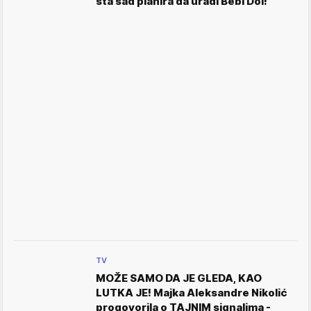
šta sad planira da uradi Bebi Dol!
TV
MOŽE SAMO DA JE GLEDA, KAO
LUTKA JE! Majka Aleksandre Nikolić
progovorila o TAJNIM signalima -