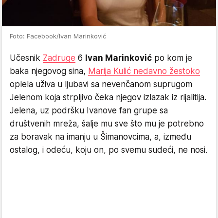
Foto: Facebook/Ivan Marinković
Učesnik
Zadruge
6
Ivan Marinković
po kom je
baka njegovog sina,
Marija Kulić nedavno žestoko
oplela uživa u ljubavi sa nevenčanom suprugom
Jelenom koja strpljivo čeka njegov izlazak iz rijalitija.
Jelena, uz podršku Ivanove fan grupe sa
društvenih mreža, šalje mu sve što mu je potrebno
za boravak na imanju u Šimanovcima, a, između
ostalog, i odeću, koju on, po svemu sudeći, ne nosi.