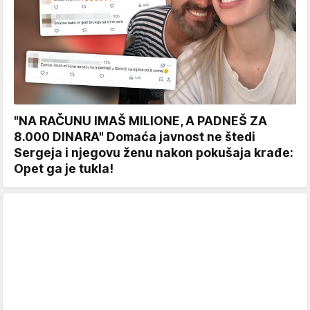
"NA RAČUNU IMAŠ MILIONE, A PADNEŠ ZA
8.000 DINARA" Domaća javnost ne štedi
Sergeja i njegovu ženu nakon pokušaja krađe:
Opet ga je tukla!