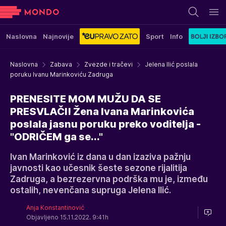
Naslovna
Najnovije
Sport
Info
Naslovna
Zabava
Zvezde i tračevi
Jelena Ilić poslala
poruku Ivanu Marinkoviću Zadruga
PRENESITE MOM MUŽU DA SE
PRESVLAČI! Žena Ivana Marinkovića
poslala jasnu poruku preko voditelja -
"ODRIČEM ga se..."
Ivan Marinković iz dana u dan izaziva pažnju
javnosti kao učesnik šeste sezone rijalitija
Zadruga, a bezrezervna podrška mu je, između
ostalih, nevenčana supruga Jelena Ilić.
Anja Konstantinović
Objavljeno 15.11.2022. 9:41h