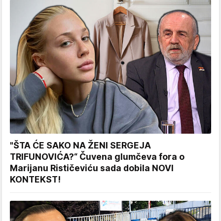
"ŠTA ĆE SAKO NA ŽENI SERGEJA
TRIFUNOVIĆA?“ Čuvena glumčeva fora o
Marijanu Rističeviću sada dobila NOVI
KONTEKST!