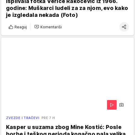
Isplivala fotka Verice Rakočević iz 1966.
godine: Muškarci ludeli za za njom, evo kako
je izgledala nekada (Foto)
Reaguj
Komentariši
ZVEZDE I TRAČEVI
PRE 7 H
Kasper u suzama zbog Mine Kostić: Posle
borbe i teškog perioda konačno pala velika