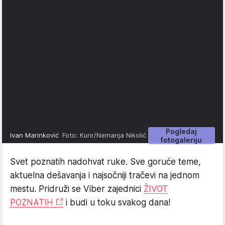
Pogledaj
Ivan Marinković
Foto: Kurir/Nemanja Nikolić
fotogaleriju
Svet poznatih nadohvat ruke. Sve goruće teme,
aktuelna dešavanja i najsočniji tračevi na jednom
mestu. Pridruži se Viber zajednici
ŽIVOT
POZNATIH
i budi u toku svakog dana!