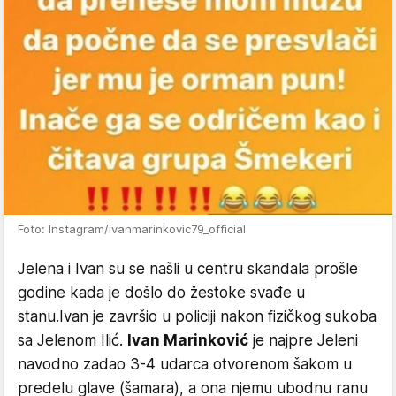
Foto: Instagram/ivanmarinkovic79_official
Jelena i Ivan su se našli u centru skandala prošle
godine kada je došlo do žestoke svađe u
stanu.Ivan je završio u policiji nakon fizičkog sukoba
sa Jelenom Ilić.
Ivan Marinković
je najpre Jeleni
navodno zadao 3-4 udarca otvorenom šakom u
predelu glave (šamara), a ona njemu ubodnu ranu