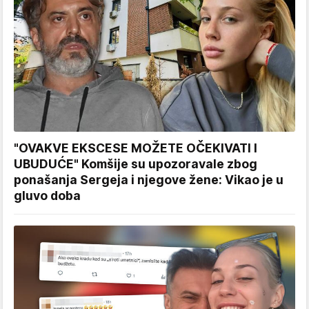
"OVAKVE EKSCESE MOŽETE OČEKIVATI I
UBUDUĆE" Komšije su upozoravale zbog
ponašanja Sergeja i njegove žene: Vikao je u
gluvo doba