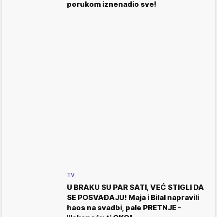
porukom iznenadio sve!
TV
U BRAKU SU PAR SATI, VEĆ STIGLI DA
SE POSVAĐAJU! Maja i Bilal napravili
haos na svadbi, pale PRETNJE -