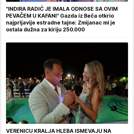
"INDIRA RADIĆ JE IMALA ODNOSE SA OVIM
PEVAČEM U KAFANI" Gazda iz Beča otkrio
najprljavije estradne tajne: Zmijanac mi je
ostala dužna za kiriju 250.000
VERENICU KRALJA HLEBA ISMEVAJU NA