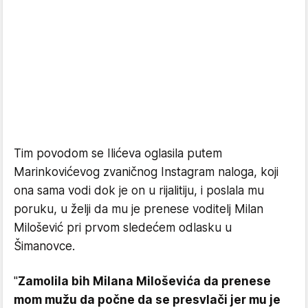
Tim povodom se Ilićeva oglasila putem
Marinkovićevog zvaničnog Instagram naloga, koji
ona sama vodi dok je on u rijalitiju, i poslala mu
poruku, u želji da mu je prenese voditelj Milan
Milošević pri prvom sledećem odlasku u
Šimanovce.
"
Zamolila bih Milana Miloševića da prenese
mom mužu da počne da se presvlači jer mu je