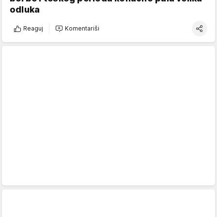
odluka
Reaguj
Komentariši