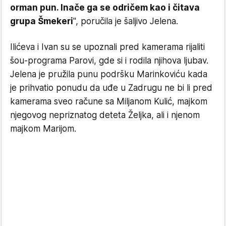
orman pun. Inače ga se odričem kao i čitava
grupa Šmekeri
", poručila je šaljivo Jelena.
Ilićeva i Ivan su se upoznali pred kamerama rijaliti
šou-programa Parovi, gde si i rodila njihova ljubav.
Jelena je pružila punu podršku Marinkoviću kada
je prihvatio ponudu da uđe u Zadrugu ne bi li pred
kamerama sveo račune sa Miljanom Kulić, majkom
njegovog nepriznatog deteta Željka, ali i njenom
majkom Marijom.