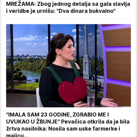
MREŽAMA: Zbog jednog detalja sa gala slavlja
i veridbe je urnišu: "Dva dinara bukvalno"
"IMALA SAM 23 GODINE, ZGRABIO ME I
UVUKAO U ŽBUNJE" Pevačica otkrila da je bila
žrtva nasilnika: Nosila sam uske farmerke i
majicu...