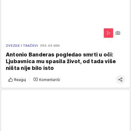
ZVEZDE I TRAČEVI
PRE 48 MIN
Antonio Banderas pogledao smrti u oči:
Ljubavnica mu spasila život, od tada više
ništa nije bilo isto
Reaguj
Komentariši