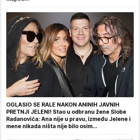
OGLASIO SE RALE NAKON ANINIH JAVNIH
PRETNJI JELENI! Stao u odbranu žene Slobe
Radanovića: Ana nije u pravu, između Jelene i
mene nikada ništa nije bilo osim...