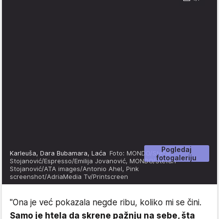
Pogledaj
Karleuša, Dara Bubamara, Laća
Foto: MONDO/Stefan
fotogaleriju
Stojanović/Espresso/Emilija Jovanović, MONDO/Stefan
Stojanović/ATA images/Antonio Ahel, Pink
screenshot/AdriaMedia Tv/Printscreen
"Ona je već pokazala negde ribu, koliko mi se čini.
Samo je htela da skrene pažnju na sebe, šta