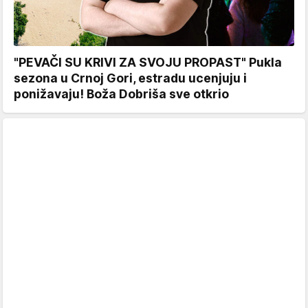
"PEVAČI SU KRIVI ZA SVOJU PROPAST" Pukla
sezona u Crnoj Gori, estradu ucenjuju i
ponižavaju! Boža Dobriša sve otkrio