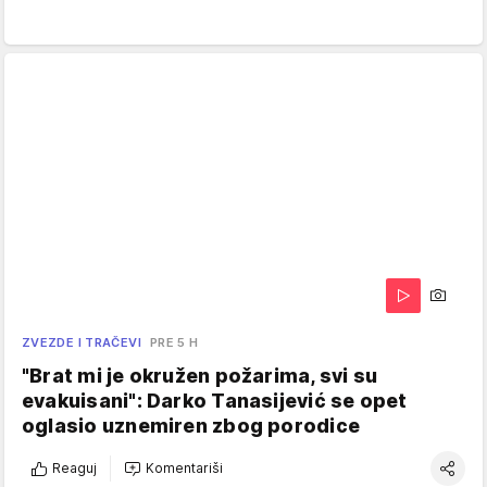
ZVEZDE I TRAČEVI
PRE 5 H
"Brat mi je okružen požarima, svi su
evakuisani": Darko Tanasijević se opet
oglasio uznemiren zbog porodice
Reaguj
Komentariši