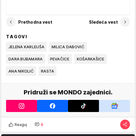
Prethodna vest
Sledeća vest
TAGOVI
JELENA KARLEUŠA
MILICA DABOVIĆ
DARA BUBAMARA
PEVAČICE
KOŠARKAŠICE
ANA NIKOLIĆ
RASTA
Pridruži se MONDO zajednici.
Reaguj
6