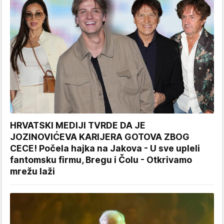
HRVATSKI MEDIJI TVRDE DA JE
JOZINOVIĆEVA KARIJERA GOTOVA ZBOG
CECE! Počela hajka na Jakova - U sve upleli
fantomsku firmu, Bregu i Čolu - Otkrivamo
mrežu laži