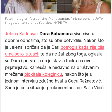
Foto: Instagram/screenshot/karleusastar/Pink screenshot/ATA
images/antonio ahel/Youtube/ HYPE TV
Jelena Karleuša
i
Dara Bubamara
više nisu u
dobrim odnosima, što su obe potvrdile. Nakon što
je Jelena ispričala da je Dari
pomogla kada nije bila
u najboljoj situaciji
te da ne žali zbog toga, oglasila
se Dara i potvrdila da je stavila tačku na ovo
prijateljstvo. Karleuša je nedavno na društvenim
mrežama
blokirala koleginicu
, nakon što je u
jednom intervjuu zdušno hvalila Cecu Ražnatović.
Sada je celu situaciju prokomentarisao i Saša Vidić.