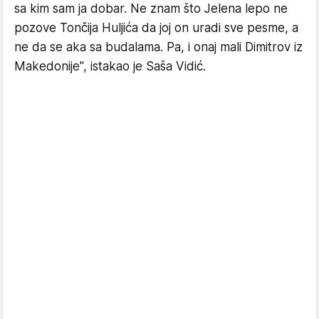
sa kim sam ja dobar. Ne znam što Jelena lepo ne
pozove Tončija Huljića da joj on uradi sve pesme, a
ne da se aka sa budalama. Pa, i onaj mali Dimitrov iz
Makedonije", istakao je Saša Vidić.