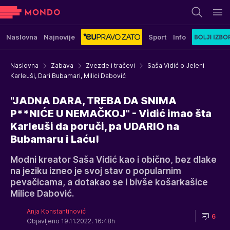
Naslovna
Najnovije
Sport
Info
Naslovna
Zabava
Zvezde i tračevi
Saša Vidić o Jeleni
Karleuši, Dari Bubamari, Milici Dabović
"JADNA DARA, TREBA DA SNIMA
P**NIĆE U NEMAČKOJ" - Vidić imao šta
Karleuši da poruči, pa UDARIO na
Bubamaru i Laću!
Modni kreator Saša Vidić kao i obično, bez dlake
na jeziku izneo je svoj stav o popularnim
pevačicama, a dotakao se i bivše košarkašice
Milice Dabović.
Anja Konstantinović
6
Objavljeno 19.11.2022. 16:48h