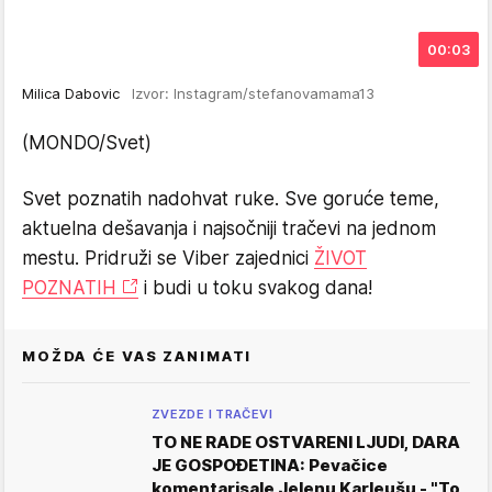
00:03
Milica Dabovic
Izvor: Instagram/stefanovamama13
(MONDO/Svet)
Svet poznatih nadohvat ruke. Sve goruće teme,
aktuelna dešavanja i najsočniji tračevi na jednom
mestu. Pridruži se Viber zajednici
ŽIVOT
POZNATIH
i budi u toku svakog dana!
MOŽDA ĆE VAS ZANIMATI
ZVEZDE I TRAČEVI
TO NE RADE OSTVARENI LJUDI, DARA
JE GOSPOĐETINA: Pevačice
komentarisale Jelenu Karleušu - "To