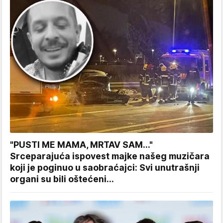
"PUSTI ME MAMA, MRTAV SAM..."
Srceparajuća ispovest majke našeg muzičara
koji je poginuo u saobraćajci: Svi unutrašnji
organi su bili oštećeni...