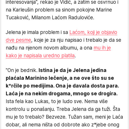
interesovanja", rekao je Vidić, a zatim se osvrnuo i
na Karleušin problem sa sinom pokojne Marine
Tucaković, Milanom Laćom Raduloviće.
Jelena je imala problem i sa
Laćom, koji je objavio
dve pesme
, koje je za nju napisao i trebalo je da se
nađu na njenom novom albumu, a ona
mu ih je
kako je napisala uredno platila
.
"On je bednik.
Istina je da je Jelena jedina
plaćala Marinino lečenje, a ne ove što su se
k*rčile po medijima. Ona je davala dosta para.
Laća je na nekim drogama, mnogo se drogira.
Ista fela kao Lukas, to je ludo sve. Nema više
kontrolu u ponašanju. Treba Jelena da ga tuži. Šta
mu je to trebalo? Bezveze. Tužan sam, meni je Laća
dobar, ali nema ništa od dobrote ako z*jebe onog