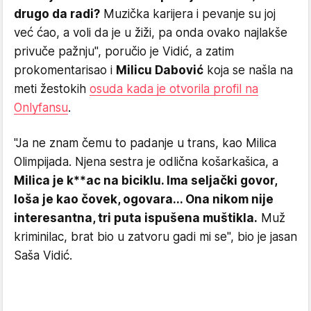
drugo da radi?
Muzička karijera i pevanje su joj
već ćao, a voli da je u žiži, pa onda ovako najlakše
privuče pažnju", poručio je Vidić, a zatim
prokomentarisao i
Milicu Dabović
koja se našla na
meti žestokih
osuda kada je otvorila profil na
Onlyfansu
.
"Ja ne znam čemu to padanje u trans, kao Milica
Olimpijada. Njena sestra je odlična košarkašica, a
Milica je k**ac na biciklu. Ima seljački govor,
loša je kao čovek, ogovara... Ona nikom nije
interesantna, tri puta ispušena muštikla.
Muž
kriminilac, brat bio u zatvoru gadi mi se", bio je jasan
Saša Vidić.