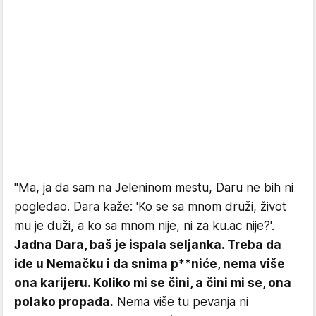
"Ma, ja da sam na Jeleninom mestu, Daru ne bih ni
pogledao. Dara kaže: 'Ko se sa mnom druži, život
mu je duži, a ko sa mnom nije, ni za ku.ac nije?'.
Jadna Dara, baš je ispala seljanka. Treba da
ide u Nemačku i da snima p**niće, nema više
ona karijeru. Koliko mi se čini, a čini mi se, ona
polako propada.
Nema više tu pevanja ni