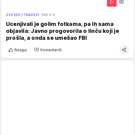
ZVEZDE I TRAČEVI
PRE 5 H
Ucenjivali je golim fotkama, pa ih sama
objavila: Javno progovorila o linču koji je
prošla, a onda se umešao FBI
Reaguj
Komentariši