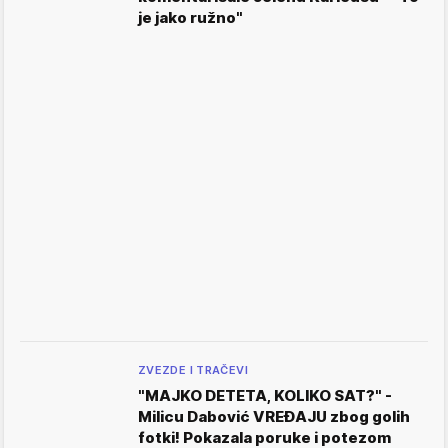
je jako ružno"
ZVEZDE I TRAČEVI
"MAJKO DETETA, KOLIKO SAT?" -
Milicu Dabović VREĐAJU zbog golih
fotki! Pokazala poruke i potezom