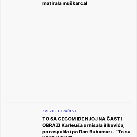
matirala muškarca!
ZVEZDE I TRAČEVI
TO SA CECOM IDE NJOJ NA ČAST I
OBRAZ! Karleuša urnisala Bikovića,
pa raspalila i po Dari Bubamari - "To su