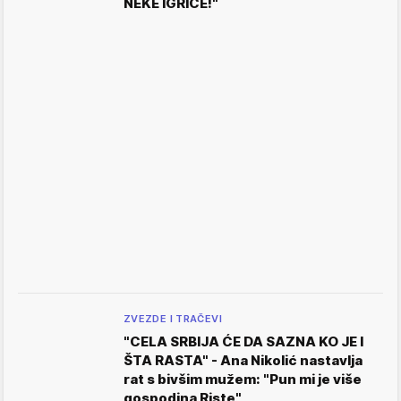
NEKE IGRICE!"
ZVEZDE I TRAČEVI
"CELA SRBIJA ĆE DA SAZNA KO JE I
ŠTA RASTA" - Ana Nikolić nastavlja
rat s bivšim mužem: "Pun mi je više
gospodina Riste"