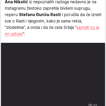
Ana Nikolić
iz nepoznatih razloga nedavno je na
Instagramu žestoko zapretila bivšem suprugu,
reperu
Stefanu Đuriću Rasti
i poručila da će izneti
sve o Rasti i njegovim, kako je sama rekla,
"zlodelima", a onda i da će cela Srbija "
saznati ko je
on ustvari
".
1/7